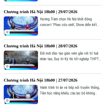
thi... là những thông tin đáng chú ý trong
Thời trang
bản tin hôm nay.
Chương trình Hà Nội 18h00 | 29/07/2026
Âm nhạc
Hương Tràm chọn Hà Nội khởi động
concert ‘Phao cứu sinh’; Show diễn kết
hợp âm nhạc, mùi hương và vị giác; Lan
toả văn hoá phở trong đời sống đương
đại... là những thông tin đáng chú ý trong
Chương trình Hà Nội 18h00 | 28/07/2026
bản tin hôm nay.
Đổi mới đào tạo giáo viên gắn với trí tuệ
nhân tạo; Duy trì Kỳ thi tốt nghiệp THPT
tạo thước đo chung về chất lượng; Điện
ảnh cách mạng: Đánh thức ký ức, truyền
lửa lịch sử... là những thông tin đáng chú ý
Chương trình Hà Nội 18h00 | 27/07/2026
trong bản tin hôm nay.
Hành trình tri ân và tiếp nối truyền thống;
Tiền học năng khiếu, câu lạc bộ không
được thu vượt trần; Quảng bá hình ảnh
Việt Nam ra thế giới... là những thông tin