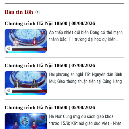
Bản tin 18h
Chương trình Hà Nội 18h00 | 08/08/2026
Áp thấp nhiệt đới biển Đông có thể mạnh
thành bão; 11 trường đại học dự kiến
công bố điểm chuẩn sớm; Siết thời gian
chơi game dưới 60 phút mỗi ngày... là
những thông tin đáng chú ý trong bản tin
Chương trình Hà Nội 18h00 | 07/08/2026
hôm nay.
Hai phương án nghỉ Tết Nguyên đán Đinh
Mùi; Giao thông thuận tiện tại Cảng Hàng
không Quốc tế Nội Bài; Khi sự sống được
chăm sóc từ trong bụng mẹ... là những
thông tin đáng chú ý trong bản tin hôm
Chương trình Hà Nội 18h00 | 05/08/2026
nay.
Hà Nội: Cung ứng đủ sách giáo khoa
trước 15/8; Kết nối giáo dục Việt - Nhật