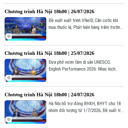
đáng chú ý trong bản tin hôm nay.
Chương trình Hà Nội 18h00 | 26/07/2026
Đề xuất xuất trình VNeID, Căn cước khi
mua thuốc lá; Phát hiện hàng trăm trường
hợp nhận sai trợ cấp BHXH; Bùng nổ xu
hướng "du lịch âm nhạc"... là những thông
tin đáng chú ý trong bản tin hôm nay.
Chương trình Hà Nội 18h00 | 25/07/2026
Đưa phở vươn tầm di sản UNESCO;
English Performance 2026: Nhạc kịch
tiếng Anh lan tỏa thông điệp nhân văn; Sử
dụng phần mềm lậu: Lợi trước mắt, hại dài
lâu... là những thông tin đáng chú ý trong
Chương trình Hà Nội 18h00 | 24/07/2026
bản tin hôm nay.
Theo dõi Hà Nội On
Hà Nội hỗ trợ đóng BHXH, BHYT cho 18
nhóm đối tượng từ 1/7/2026; Đề xuất trẻ
em chỉ được chơi game tối đa 60 phút
mỗi ngày; Từ giá trị truyền thống đến