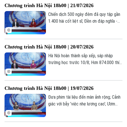
thông tin đáng chú ý trong bản tin hôm
Chương trình Hà Nội 18h00 | 21/07/2026
nay.
Chiến dịch 500 ngày đêm đã quy tập gần
1.400 hài cốt liệt sĩ; Đền ơn đáp nghĩa -
trách nhiệm, tình cảm từ trái tim; Hà Nội
hoàn thành 97,55% hồ sơ ủy quyền nhận
lương hưu... là những thông tin đáng chú ý
Chương trình Hà Nội 18h00 | 20/07/2026
trong bản tin hôm nay.
Hà Nội hoàn thành sắp xếp, sáp nhập
trường học trước 10/8; Hơn 874.000 thí
sinh đăng ký 7,18 triệu nguyện vọng; Thế
hệ “bánh mỳ kẹp” và những áp lực thường
gặp... là những thông tin đáng chú ý trong
Chương trình Hà Nội 18h00 | 19/07/2026
bản tin hôm nay.
Đưa phim tài liệu đến màn ảnh rộng; Cảnh
giác với bẫy 'việc nhẹ lương cao'; Ươm
mầm tài năng trẻ công nghệ số... là những
Liên hệ đường dây nóng (bấm để gọi)
thông tin đáng chú ý trong bản tin hôm
nay.
Tòa soạn
Tòa soạn