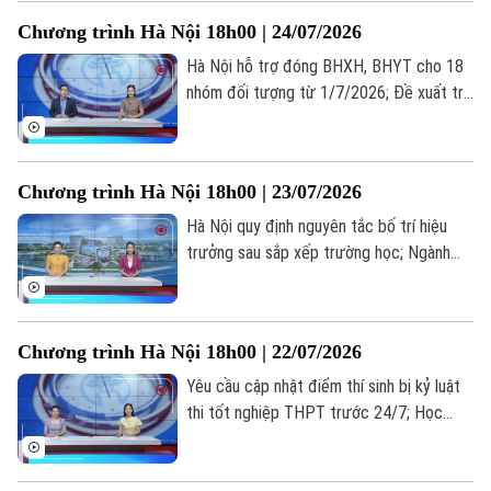
miền quê hạnh phúc... là những thông tin
Chương trình Hà Nội 18h00 | 24/07/2026
đáng chú ý trong bản tin hôm nay.
Hà Nội hỗ trợ đóng BHXH, BHYT cho 18
nhóm đối tượng từ 1/7/2026; Đề xuất trẻ
em chỉ được chơi game tối đa 60 phút
mỗi ngày; Từ giá trị truyền thống đến
miền quê hạnh phúc... là những thông tin
Chương trình Hà Nội 18h00 | 23/07/2026
đáng chú ý trong bản tin hôm nay.
Hà Nội quy định nguyên tắc bố trí hiệu
trưởng sau sắp xếp trường học; Ngành
vận tải hạng nặng nâng cấp tiêu chuẩn
trước sức ép logistics; Cẩn trọng bẫy đặt
phòng trực tuyến... là những thông tin
Chương trình Hà Nội 18h00 | 22/07/2026
đáng chú ý trong bản tin hôm nay.
Yêu cầu cập nhật điểm thí sinh bị kỷ luật
thi tốt nghiệp THPT trước 24/7; Học
nghề: Lựa chọn của những người trẻ thực
tế; Khi AI "kể chuyện" lịch sử... là những