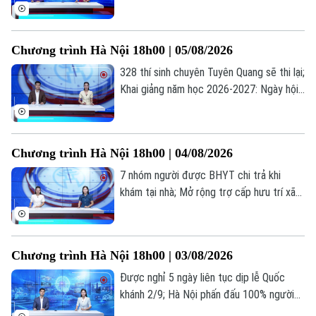
qua chương trình giao lưu; Trẻ em và
những "cạm bẫy" trên mạng xã hội... là
những thông tin đáng chú ý trong bản tin
Chương trình Hà Nội 18h00 | 05/08/2026
hôm nay.
328 thí sinh chuyên Tuyên Quang sẽ thi lại;
Chuyên mục
Khai giảng năm học 2026-2027: Ngày hội
của học sinh, giáo viên; Lạm dụng AI: Tiện
Thời sự
ích hay phụ thuộc?... là những thông tin
đáng chú ý trong bản tin hôm nay.
Hà Nội
Hà Nội
Chương trình Hà Nội 18h00 | 04/08/2026
7 nhóm người được BHYT chi trả khi
Chính trị
Nhịp sống Hà Nội
Thế giới
khám tại nhà; Mở rộng trợ cấp hưu trí xã
hội cho người từ 70 tuổi; Cứu người ngoại
Xã hội
Người Hà Nội
viện: Mỗi phút giây đều quý giá... là những
Tin tức
Kinh tế
thông tin đáng chú ý trong bản tin hôm
An ninh trật tự
Khoảnh khắc Hà Nội
Chương trình Hà Nội 18h00 | 03/08/2026
nay.
Quân sự
Tin tức
Nhà đất
Công nghệ
Được nghỉ 5 ngày liên tục dịp lễ Quốc
Ẩm thực
Hồ sơ
khánh 2/9; Hà Nội phấn đấu 100% người
Cafe sáng
Tin tức
Tàu và Xe
dân có sổ sức khỏe điện tử trên VNeID;