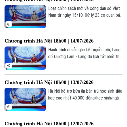
hôm nay.
Loạt chính sách mới về công dân số Việt
Nam từ ngày 15/10; Xử lý 23 cơ quan báo
chí đăng bài về cuốn sách ‘Chuyện với
Thanh - Lời kể mới về ánh sáng’; Việc làm
thời AI: Người lao động cần gì để không bị
Chương trình Hà Nội 18h00 | 14/07/2026
thay thế?... là những thông tin đáng chú ý
trong bản tin hôm nay.
Hành trình di sản gắn kết nguồn cội; Làng
cổ Đường Lâm - Làng du lịch tốt nhất thế
giới; Đại học không phải là con đường duy
nhất dẫn đến thành công... là những thông
tin đáng chú ý trong bản tin hôm nay.
Chương trình Hà Nội 18h00 | 13/07/2026
Hà Nội hỗ trợ bữa ăn bán trú học sinh tiểu
học cao nhất 40.000 đồng/học sinh/ngày;
Hà Nội dừng mở mới trường tiểu học,
THCS công lập; Cảnh báo tiện ích chặn
quảng cáo YouTube có thể đánh cắp dữ
Chương trình Hà Nội 18h00 | 12/07/2026
liệu... là những thông tin đáng chú ý trong