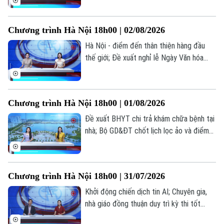
Người Việt 4 phương
Kiểm trước, tin sau... là những thông tin
Tài chính Ngân hàng
Đầu tư
đáng chú ý trong bản tin hôm nay.
Ô tô
Giáo dục
Chương trình Hà Nội 18h00 | 02/08/2026
Doanh nghiệp
Căn hộ
Tàu
Hà Nội - điểm đến thân thiện hàng đầu
Tin tức
Văn hóa
thế giới; Đề xuất nghỉ lễ Ngày Văn hóa
Đất đai
Xe máy
Việt Nam 24/11 hưởng nguyên lương; Dấu
Tuyển sinh
Tin tức
Sức khỏe
ấn cảm xúc tại live concert ‘Phao cứu
Kinh nghiệm
Thị trường
sinh’... là những thông tin đáng chú ý trong
Hướng nghiệp
Làng nghề
Chương trình Hà Nội 18h00 | 01/08/2026
bản tin hôm nay.
Y tế
Thể thao
Đánh giá
Đề xuất BHYT chi trả khám chữa bệnh tại
Di tích
nhà; Bộ GD&ĐT chốt lịch lọc ảo và điểm
Dinh dưỡng
Bóng đá
Giải trí
chuẩn đại học 2026; Bộ GD&ĐT trình đề
Tư vấn sức khỏe
án tổ chức thi... là những thông tin đáng
Quần vợt
Tin tức
chú ý trong bản tin hôm nay.
Đã phát sóng
Chương trình Hà Nội 18h00 | 31/07/2026
Golf
Sao
Khởi động chiến dịch tin AI; Chuyên gia,
nhà giáo đồng thuận duy trì kỳ thi tốt
Điện ảnh
nghiệp; Bộ GD&ĐT trình đề án tổ chức