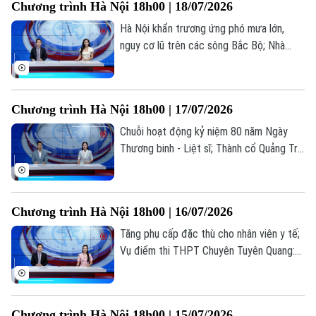
Chương trình Hà Nội 18h00 | 18/07/2026
0865.116.699 (hotline)
0865.116.699
Hà Nội khẩn trương ứng phó mưa lớn,
nguy cơ lũ trên các sông Bắc Bộ; Nhà
giáo nghỉ hưu được ký hợp đồng giảng
dạy toàn thời gian; Livestream bán hàng -
Hết thời ẩn danh... là những thông tin
Chương trình Hà Nội 18h00 | 17/07/2026
đáng chú ý trong bản tin hôm nay.
Chuỗi hoạt động kỷ niệm 80 năm Ngày
Thương binh - Liệt sĩ; Thành cổ Quảng Trị
trong hành trình tri ân tháng Bảy; Cuộc
sống mới ở những khu tái định cư... là
những thông tin đáng chú ý trong bản tin
Chương trình Hà Nội 18h00 | 16/07/2026
hôm nay.
Tăng phụ cấp đặc thù cho nhân viên y tế;
Vụ điểm thi THPT Chuyên Tuyên Quang:
Bộ GD&ĐT nói gì về cơ hội đỗ đại học;
Hợp tác truyền thông công chứng... là
những thông tin đáng chú ý trong bản tin
Chương trình Hà Nội 18h00 | 15/07/2026