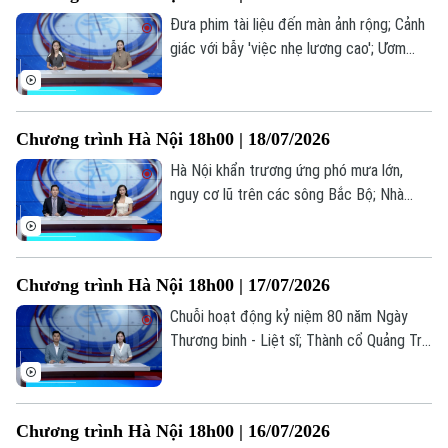
Đưa phim tài liệu đến màn ảnh rộng; Cảnh
giác với bẫy 'việc nhẹ lương cao'; Ươm
mầm tài năng trẻ công nghệ số... là những
thông tin đáng chú ý trong bản tin hôm
nay.
Chương trình Hà Nội 18h00 | 18/07/2026
Hà Nội khẩn trương ứng phó mưa lớn,
nguy cơ lũ trên các sông Bắc Bộ; Nhà
giáo nghỉ hưu được ký hợp đồng giảng
dạy toàn thời gian; Livestream bán hàng -
Hết thời ẩn danh... là những thông tin
Chương trình Hà Nội 18h00 | 17/07/2026
đáng chú ý trong bản tin hôm nay.
Chuỗi hoạt động kỷ niệm 80 năm Ngày
Thương binh - Liệt sĩ; Thành cổ Quảng Trị
trong hành trình tri ân tháng Bảy; Cuộc
sống mới ở những khu tái định cư... là
Liên hệ đường dây nóng (bấm để gọi)
những thông tin đáng chú ý trong bản tin
Tòa soạn
Tòa soạn
Chương trình Hà Nội 18h00 | 16/07/2026
hôm nay.