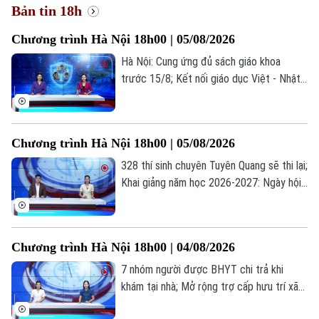
Bản tin 18h
Chương trình Hà Nội 18h00 | 05/08/2026
Hà Nội: Cung ứng đủ sách giáo khoa
trước 15/8; Kết nối giáo dục Việt - Nhật
qua chương trình giao lưu; Trẻ em và
những "cạm bẫy" trên mạng xã hội... là
những thông tin đáng chú ý trong bản tin
Chương trình Hà Nội 18h00 | 05/08/2026
hôm nay.
328 thí sinh chuyên Tuyên Quang sẽ thi lại;
Khai giảng năm học 2026-2027: Ngày hội
của học sinh, giáo viên; Lạm dụng AI: Tiện
ích hay phụ thuộc?... là những thông tin
đáng chú ý trong bản tin hôm nay.
Chương trình Hà Nội 18h00 | 04/08/2026
7 nhóm người được BHYT chi trả khi
khám tại nhà; Mở rộng trợ cấp hưu trí xã
hội cho người từ 70 tuổi; Cứu người ngoại