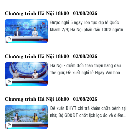
viện: Mỗi phút giây đều quý giá... là những
thông tin đáng chú ý trong bản tin hôm
Chương trình Hà Nội 18h00 | 03/08/2026
nay.
Được nghỉ 5 ngày liên tục dịp lễ Quốc
khánh 2/9; Hà Nội phấn đấu 100% người
Chuyên mục
dân có sổ sức khỏe điện tử trên VNeID;
Thời sự
Kiểm trước, tin sau... là những thông tin
đáng chú ý trong bản tin hôm nay.
Chương trình Hà Nội 18h00 | 02/08/2026
Hà Nội
Hà Nội
Hà Nội - điểm đến thân thiện hàng đầu
Chính trị
thế giới; Đề xuất nghỉ lễ Ngày Văn hóa
Nhịp sống Hà Nội
Thế giới
Việt Nam 24/11 hưởng nguyên lương; Dấu
Xã hội
ấn cảm xúc tại live concert ‘Phao cứu
Người Hà Nội
Tin tức
Kinh tế
sinh’... là những thông tin đáng chú ý trong
Chương trình Hà Nội 18h00 | 01/08/2026
An ninh trật tự
bản tin hôm nay.
Khoảnh khắc Hà Nội
Quân sự
Đề xuất BHYT chi trả khám chữa bệnh tại
Tin tức
Nhà đất
Công nghệ
nhà; Bộ GD&ĐT chốt lịch lọc ảo và điểm
Ẩm thực
Hồ sơ
chuẩn đại học 2026; Bộ GD&ĐT trình đề
Cafe sáng
Tin tức
Tàu và Xe
án tổ chức thi... là những thông tin đáng