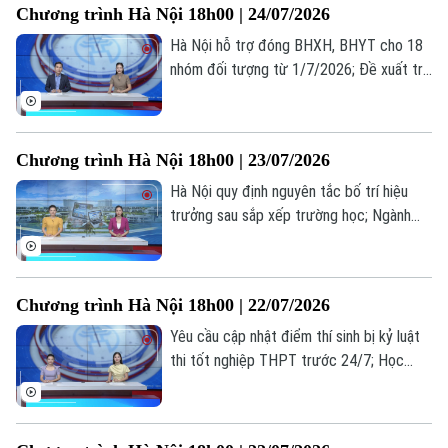
Chương trình Hà Nội 18h00 | 24/07/2026
bản tin hôm nay.
Hà Nội hỗ trợ đóng BHXH, BHYT cho 18
nhóm đối tượng từ 1/7/2026; Đề xuất trẻ
em chỉ được chơi game tối đa 60 phút
mỗi ngày; Từ giá trị truyền thống đến
miền quê hạnh phúc... là những thông tin
Chương trình Hà Nội 18h00 | 23/07/2026
đáng chú ý trong bản tin hôm nay.
Hà Nội quy định nguyên tắc bố trí hiệu
trưởng sau sắp xếp trường học; Ngành
vận tải hạng nặng nâng cấp tiêu chuẩn
trước sức ép logistics; Cẩn trọng bẫy đặt
phòng trực tuyến... là những thông tin
Chương trình Hà Nội 18h00 | 22/07/2026
đáng chú ý trong bản tin hôm nay.
Theo dõi Hà Nội On
Yêu cầu cập nhật điểm thí sinh bị kỷ luật
thi tốt nghiệp THPT trước 24/7; Học
nghề: Lựa chọn của những người trẻ thực
tế; Khi AI "kể chuyện" lịch sử... là những
thông tin đáng chú ý trong bản tin hôm