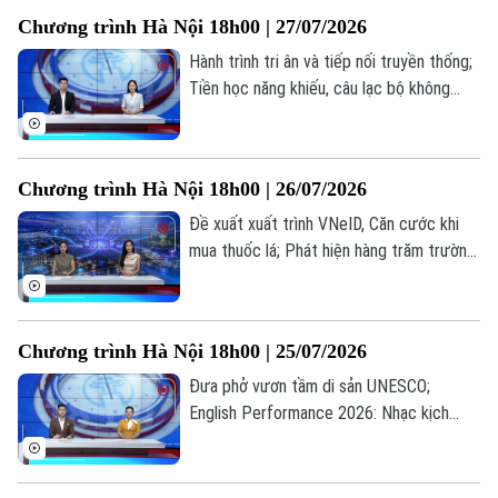
lửa lịch sử... là những thông tin đáng chú ý
Thời trang
Chương trình Hà Nội 18h00 | 27/07/2026
trong bản tin hôm nay.
Hành trình tri ân và tiếp nối truyền thống;
Âm nhạc
Tiền học năng khiếu, câu lạc bộ không
được thu vượt trần; Quảng bá hình ảnh
Việt Nam ra thế giới... là những thông tin
đáng chú ý trong bản tin hôm nay.
Chương trình Hà Nội 18h00 | 26/07/2026
Đề xuất xuất trình VNeID, Căn cước khi
mua thuốc lá; Phát hiện hàng trăm trường
hợp nhận sai trợ cấp BHXH; Bùng nổ xu
hướng "du lịch âm nhạc"... là những thông
tin đáng chú ý trong bản tin hôm nay.
Chương trình Hà Nội 18h00 | 25/07/2026
Đưa phở vươn tầm di sản UNESCO;
English Performance 2026: Nhạc kịch
tiếng Anh lan tỏa thông điệp nhân văn; Sử
dụng phần mềm lậu: Lợi trước mắt, hại dài
lâu... là những thông tin đáng chú ý trong