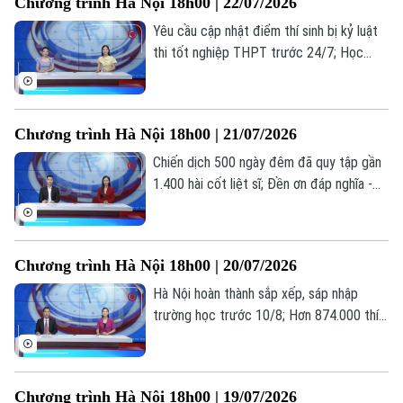
Chương trình Hà Nội 18h00 | 22/07/2026
nay.
Yêu cầu cập nhật điểm thí sinh bị kỷ luật
thi tốt nghiệp THPT trước 24/7; Học
nghề: Lựa chọn của những người trẻ thực
tế; Khi AI "kể chuyện" lịch sử... là những
thông tin đáng chú ý trong bản tin hôm
Chương trình Hà Nội 18h00 | 21/07/2026
nay.
Chiến dịch 500 ngày đêm đã quy tập gần
1.400 hài cốt liệt sĩ; Đền ơn đáp nghĩa -
trách nhiệm, tình cảm từ trái tim; Hà Nội
hoàn thành 97,55% hồ sơ ủy quyền nhận
lương hưu... là những thông tin đáng chú ý
Chương trình Hà Nội 18h00 | 20/07/2026
trong bản tin hôm nay.
Hà Nội hoàn thành sắp xếp, sáp nhập
trường học trước 10/8; Hơn 874.000 thí
sinh đăng ký 7,18 triệu nguyện vọng; Thế
hệ “bánh mỳ kẹp” và những áp lực thường
gặp... là những thông tin đáng chú ý trong
Chương trình Hà Nội 18h00 | 19/07/2026
bản tin hôm nay.