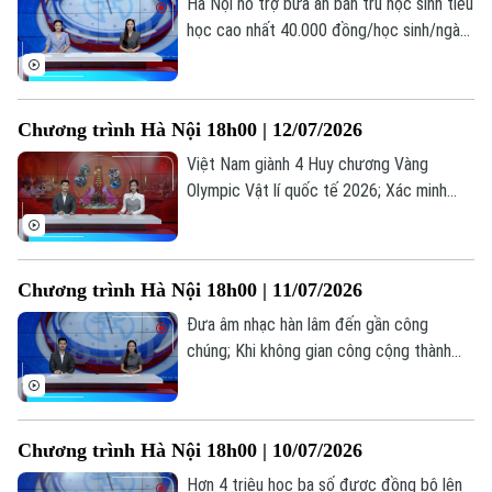
Hà Nội hỗ trợ bữa ăn bán trú học sinh tiểu
học cao nhất 40.000 đồng/học sinh/ngày;
Hà Nội dừng mở mới trường tiểu học,
THCS công lập; Cảnh báo tiện ích chặn
quảng cáo YouTube có thể đánh cắp dữ
Chương trình Hà Nội 18h00 | 12/07/2026
liệu... là những thông tin đáng chú ý trong
bản tin hôm nay.
Việt Nam giành 4 Huy chương Vàng
Olympic Vật lí quốc tế 2026; Xác minh
thông tin gian lận thi tốt nghiệp tại Nghệ
An; Chiến dịch 500 ngày đêm "trả tên"
cho liệt sĩ... là những thông tin đáng chú ý
Chương trình Hà Nội 18h00 | 11/07/2026
trong bản tin hôm nay.
Đưa âm nhạc hàn lâm đến gần công
chúng; Khi không gian công cộng thành
sân khấu; Các nước đưa âm nhạc hàn lâm
đến gần với công chúng như thế nào?... là
những thông tin đáng chú ý trong bản tin
Chương trình Hà Nội 18h00 | 10/07/2026
hôm nay.
Hơn 4 triệu học bạ số được đồng bộ lên