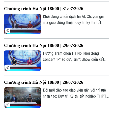
Người Việt 4 phương
Tài chính Ngân hàng
chú ý trong bản tin hôm nay.
Đầu tư
Chương trình Hà Nội 18h00 | 31/07/2026
Ô tô
Giáo dục
Doanh nghiệp
Khởi động chiến dịch tin AI; Chuyên gia,
Căn hộ
Tàu
nhà giáo đồng thuận duy trì kỳ thi tốt
Tin tức
Văn hóa
nghiệp; Bộ GD&ĐT trình đề án tổ chức
Đất đai
Xe máy
thi... là những thông tin đáng chú ý trong
Tuyển sinh
Tin tức
Sức khỏe
bản tin hôm nay.
Kinh nghiệm
Thị trường
Chương trình Hà Nội 18h00 | 29/07/2026
Hướng nghiệp
Làng nghề
Y tế
Hương Tràm chọn Hà Nội khởi động
Thể thao
Đánh giá
concert ‘Phao cứu sinh’; Show diễn kết
Di tích
Dinh dưỡng
hợp âm nhạc, mùi hương và vị giác; Lan
Bóng đá
Giải trí
toả văn hoá phở trong đời sống đương
Tư vấn sức khỏe
đại... là những thông tin đáng chú ý trong
Quần vợt
Tin tức
Chương trình Hà Nội 18h00 | 28/07/2026
Đã phát sóng
bản tin hôm nay.
Golf
Đổi mới đào tạo giáo viên gắn với trí tuệ
Sao
nhân tạo; Duy trì Kỳ thi tốt nghiệp THPT
tạo thước đo chung về chất lượng; Điện
Điện ảnh
ảnh cách mạng: Đánh thức ký ức, truyền