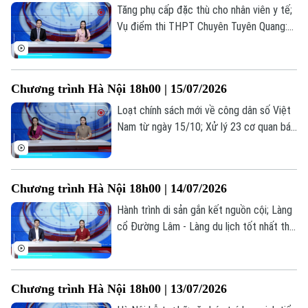
0865.116.699 (hotline)
0865.116.699
Tăng phụ cấp đặc thù cho nhân viên y tế;
Vụ điểm thi THPT Chuyên Tuyên Quang:
Bộ GD&ĐT nói gì về cơ hội đỗ đại học;
Hợp tác truyền thông công chứng... là
những thông tin đáng chú ý trong bản tin
Chương trình Hà Nội 18h00 | 15/07/2026
hôm nay.
Loạt chính sách mới về công dân số Việt
Nam từ ngày 15/10; Xử lý 23 cơ quan báo
chí đăng bài về cuốn sách ‘Chuyện với
Thanh - Lời kể mới về ánh sáng’; Việc làm
thời AI: Người lao động cần gì để không bị
Chương trình Hà Nội 18h00 | 14/07/2026
thay thế?... là những thông tin đáng chú ý
trong bản tin hôm nay.
Hành trình di sản gắn kết nguồn cội; Làng
cổ Đường Lâm - Làng du lịch tốt nhất thế
giới; Đại học không phải là con đường duy
nhất dẫn đến thành công... là những thông
tin đáng chú ý trong bản tin hôm nay.
Chương trình Hà Nội 18h00 | 13/07/2026