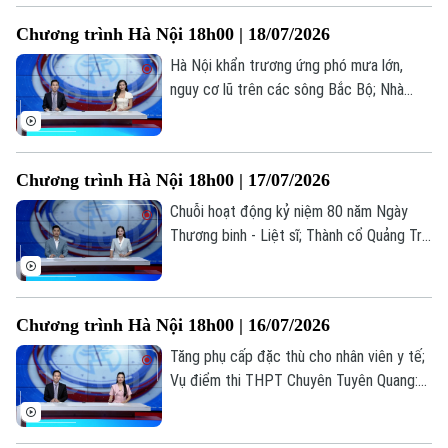
Tòa soạn
Tòa soạn
nay.
Chương trình Hà Nội 18h00 | 18/07/2026
0865.116.699 (hotline)
0865.116.699
Hà Nội khẩn trương ứng phó mưa lớn,
nguy cơ lũ trên các sông Bắc Bộ; Nhà
giáo nghỉ hưu được ký hợp đồng giảng
dạy toàn thời gian; Livestream bán hàng -
Hết thời ẩn danh... là những thông tin
Chương trình Hà Nội 18h00 | 17/07/2026
đáng chú ý trong bản tin hôm nay.
Chuỗi hoạt động kỷ niệm 80 năm Ngày
Thương binh - Liệt sĩ; Thành cổ Quảng Trị
trong hành trình tri ân tháng Bảy; Cuộc
sống mới ở những khu tái định cư... là
những thông tin đáng chú ý trong bản tin
Chương trình Hà Nội 18h00 | 16/07/2026
hôm nay.
Tăng phụ cấp đặc thù cho nhân viên y tế;
Vụ điểm thi THPT Chuyên Tuyên Quang:
Bộ GD&ĐT nói gì về cơ hội đỗ đại học;
Hợp tác truyền thông công chứng... là