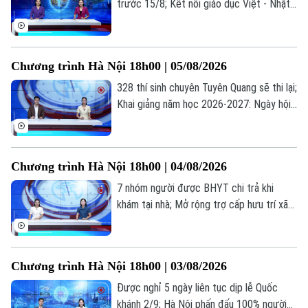
trước 15/8; Kết nối giáo dục Việt - Nhật
qua chương trình giao lưu; Trẻ em và
những "cạm bẫy" trên mạng xã hội... là
những thông tin đáng chú ý trong bản tin
Chương trình Hà Nội 18h00 | 05/08/2026
hôm nay.
Chuyên mục
328 thí sinh chuyên Tuyên Quang sẽ thi lại;
Khai giảng năm học 2026-2027: Ngày hội
Thời sự
của học sinh, giáo viên; Lạm dụng AI: Tiện
ích hay phụ thuộc?... là những thông tin
Hà Nội
Hà Nội
đáng chú ý trong bản tin hôm nay.
Chương trình Hà Nội 18h00 | 04/08/2026
Chính trị
7 nhóm người được BHYT chi trả khi
Nhịp sống Hà Nội
Thế giới
khám tại nhà; Mở rộng trợ cấp hưu trí xã
Xã hội
Người Hà Nội
hội cho người từ 70 tuổi; Cứu người ngoại
Tin tức
Kinh tế
viện: Mỗi phút giây đều quý giá... là những
An ninh trật tự
Khoảnh khắc Hà Nội
thông tin đáng chú ý trong bản tin hôm
Quân sự
Chương trình Hà Nội 18h00 | 03/08/2026
Tin tức
Nhà đất
nay.
Công nghệ
Ẩm thực
Được nghỉ 5 ngày liên tục dịp lễ Quốc
Hồ sơ
Cafe sáng
khánh 2/9; Hà Nội phấn đấu 100% người
Tin tức