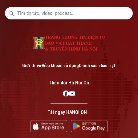
trong bản tin hôm nay.
TRANG THÔNG TIN ĐIỆN TỬ
BÁO VÀ PHÁT THANH
& TRUYỀN HÌNH HÀ NỘI
Giới thiệu
Điều khoản sử dụng
Chính sách bảo mật
Theo dõi Hà Nội On
Tải ngay HANOI ON