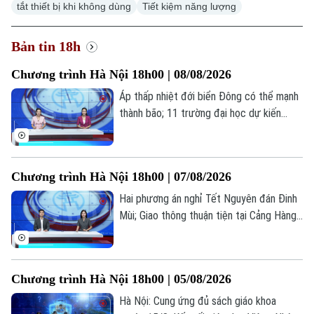
tắt thiết bị khi không dùng
Tiết kiệm năng lượng
Bản tin 18h
Chương trình Hà Nội 18h00 | 08/08/2026
Áp thấp nhiệt đới biển Đông có thể mạnh
thành bão; 11 trường đại học dự kiến
công bố điểm chuẩn sớm; Siết thời gian
chơi game dưới 60 phút mỗi ngày... là
những thông tin đáng chú ý trong bản tin
Chương trình Hà Nội 18h00 | 07/08/2026
hôm nay.
Hai phương án nghỉ Tết Nguyên đán Đinh
Mùi; Giao thông thuận tiện tại Cảng Hàng
không Quốc tế Nội Bài; Khi sự sống được
chăm sóc từ trong bụng mẹ... là những
thông tin đáng chú ý trong bản tin hôm
Chương trình Hà Nội 18h00 | 05/08/2026
nay.
Hà Nội: Cung ứng đủ sách giáo khoa