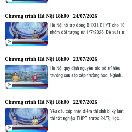
mỗi ngày; Từ giá trị truyền thống đến
miền quê hạnh phúc... là những thông tin
Chương trình Hà Nội 18h00 | 24/07/2026
đáng chú ý trong bản tin hôm nay.
Hà Nội hỗ trợ đóng BHXH, BHYT cho 18
nhóm đối tượng từ 1/7/2026; Đề xuất trẻ
em chỉ được chơi game tối đa 60 phút
mỗi ngày; Từ giá trị truyền thống đến
miền quê hạnh phúc... là những thông tin
Chương trình Hà Nội 18h00 | 23/07/2026
đáng chú ý trong bản tin hôm nay.
Hà Nội quy định nguyên tắc bố trí hiệu
trưởng sau sắp xếp trường học; Ngành
vận tải hạng nặng nâng cấp tiêu chuẩn
trước sức ép logistics; Cẩn trọng bẫy đặt
phòng trực tuyến... là những thông tin
Chương trình Hà Nội 18h00 | 22/07/2026
đáng chú ý trong bản tin hôm nay.
Yêu cầu cập nhật điểm thí sinh bị kỷ luật
thi tốt nghiệp THPT trước 24/7; Học
nghề: Lựa chọn của những người trẻ thực