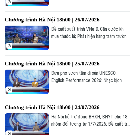
Việt Nam ra thế giới... là những thông tin
đáng chú ý trong bản tin hôm nay.
Chương trình Hà Nội 18h00 | 26/07/2026
Đề xuất xuất trình VNeID, Căn cước khi
mua thuốc lá; Phát hiện hàng trăm trường
hợp nhận sai trợ cấp BHXH; Bùng nổ xu
hướng "du lịch âm nhạc"... là những thông
tin đáng chú ý trong bản tin hôm nay.
Chương trình Hà Nội 18h00 | 25/07/2026
Đưa phở vươn tầm di sản UNESCO;
English Performance 2026: Nhạc kịch
tiếng Anh lan tỏa thông điệp nhân văn; Sử
dụng phần mềm lậu: Lợi trước mắt, hại dài
lâu... là những thông tin đáng chú ý trong
Chương trình Hà Nội 18h00 | 24/07/2026
Theo dõi Hà Nội On
bản tin hôm nay.
Hà Nội hỗ trợ đóng BHXH, BHYT cho 18
nhóm đối tượng từ 1/7/2026; Đề xuất trẻ
em chỉ được chơi game tối đa 60 phút