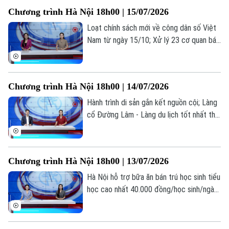
những thông tin đáng chú ý trong bản tin
Chương trình Hà Nội 18h00 | 15/07/2026
hôm nay.
Loạt chính sách mới về công dân số Việt
Nam từ ngày 15/10; Xử lý 23 cơ quan báo
chí đăng bài về cuốn sách ‘Chuyện với
Thanh - Lời kể mới về ánh sáng’; Việc làm
thời AI: Người lao động cần gì để không bị
Chương trình Hà Nội 18h00 | 14/07/2026
thay thế?... là những thông tin đáng chú ý
trong bản tin hôm nay.
Hành trình di sản gắn kết nguồn cội; Làng
cổ Đường Lâm - Làng du lịch tốt nhất thế
giới; Đại học không phải là con đường duy
nhất dẫn đến thành công... là những thông
tin đáng chú ý trong bản tin hôm nay.
Chương trình Hà Nội 18h00 | 13/07/2026
Hà Nội hỗ trợ bữa ăn bán trú học sinh tiểu
học cao nhất 40.000 đồng/học sinh/ngày;
Hà Nội dừng mở mới trường tiểu học,
THCS công lập; Cảnh báo tiện ích chặn
quảng cáo YouTube có thể đánh cắp dữ