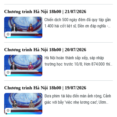
tế; Khi AI "kể chuyện" lịch sử... là những
thông tin đáng chú ý trong bản tin hôm
Chương trình Hà Nội 18h00 | 21/07/2026
nay.
Chiến dịch 500 ngày đêm đã quy tập gần
1.400 hài cốt liệt sĩ; Đền ơn đáp nghĩa -
trách nhiệm, tình cảm từ trái tim; Hà Nội
hoàn thành 97,55% hồ sơ ủy quyền nhận
lương hưu... là những thông tin đáng chú ý
Chương trình Hà Nội 18h00 | 20/07/2026
trong bản tin hôm nay.
Hà Nội hoàn thành sắp xếp, sáp nhập
trường học trước 10/8; Hơn 874.000 thí
sinh đăng ký 7,18 triệu nguyện vọng; Thế
hệ “bánh mỳ kẹp” và những áp lực thường
gặp... là những thông tin đáng chú ý trong
Chương trình Hà Nội 18h00 | 19/07/2026
bản tin hôm nay.
Đưa phim tài liệu đến màn ảnh rộng; Cảnh
giác với bẫy 'việc nhẹ lương cao'; Ươm
mầm tài năng trẻ công nghệ số... là những
Liên hệ đường dây nóng (bấm để gọi)
thông tin đáng chú ý trong bản tin hôm