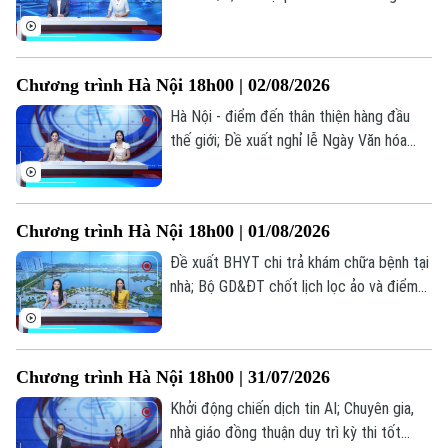
Tàu và Xe
dân có sổ sức khỏe điện tử trên VNeID;
Người Việt 4 phương
Tài chính Ngân hàng
Đầu tư
Kiểm trước, tin sau... là những thông tin
Ô tô
Giáo dục
đáng chú ý trong bản tin hôm nay.
Doanh nghiệp
Chương trình Hà Nội 18h00 | 02/08/2026
Căn hộ
Tàu
Tin tức
Văn hóa
Hà Nội - điểm đến thân thiện hàng đầu
Đất đai
thế giới; Đề xuất nghỉ lễ Ngày Văn hóa
Xe máy
Tuyển sinh
Việt Nam 24/11 hưởng nguyên lương; Dấu
Tin tức
Sức khỏe
Kinh nghiệm
ấn cảm xúc tại live concert ‘Phao cứu
Thị trường
Hướng nghiệp
sinh’... là những thông tin đáng chú ý trong
Làng nghề
Y tế
Thể thao
Chương trình Hà Nội 18h00 | 01/08/2026
bản tin hôm nay.
Đánh giá
Di tích
Đề xuất BHYT chi trả khám chữa bệnh tại
Dinh dưỡng
Bóng đá
Giải trí
nhà; Bộ GD&ĐT chốt lịch lọc ảo và điểm
chuẩn đại học 2026; Bộ GD&ĐT trình đề
Tư vấn sức khỏe
Quần vợt
án tổ chức thi... là những thông tin đáng
Tin tức
Đã phát sóng
chú ý trong bản tin hôm nay.
Golf
Chương trình Hà Nội 18h00 | 31/07/2026
Sao
Khởi động chiến dịch tin AI; Chuyên gia,
Điện ảnh
nhà giáo đồng thuận duy trì kỳ thi tốt