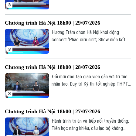
nghiệp; Bộ GD&ĐT trình đề án tổ chức
Thời trang
thi... là những thông tin đáng chú ý trong
bản tin hôm nay.
Chương trình Hà Nội 18h00 | 29/07/2026
Âm nhạc
Hương Tràm chọn Hà Nội khởi động
concert ‘Phao cứu sinh’; Show diễn kết
hợp âm nhạc, mùi hương và vị giác; Lan
toả văn hoá phở trong đời sống đương
đại... là những thông tin đáng chú ý trong
Chương trình Hà Nội 18h00 | 28/07/2026
bản tin hôm nay.
Đổi mới đào tạo giáo viên gắn với trí tuệ
nhân tạo; Duy trì Kỳ thi tốt nghiệp THPT
tạo thước đo chung về chất lượng; Điện
ảnh cách mạng: Đánh thức ký ức, truyền
lửa lịch sử... là những thông tin đáng chú ý
Chương trình Hà Nội 18h00 | 27/07/2026
trong bản tin hôm nay.
Hành trình tri ân và tiếp nối truyền thống;
Tiền học năng khiếu, câu lạc bộ không
được thu vượt trần; Quảng bá hình ảnh