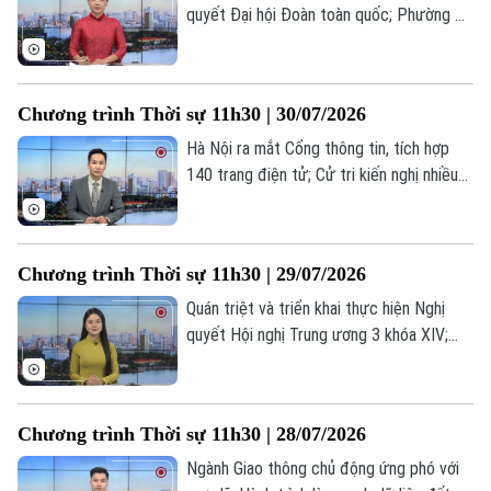
quyết Đại hội Đoàn toàn quốc; Phường Ba
Đình đẩy mạnh chuyển đổi số; Kiến tạo
Thời trang
cửa ngõ giao thương; Trung Quốc - EU
Âm nhạc
nhất trí tổ chức tham vấn thương mại lần
Chương trình Thời sự 11h30 | 30/07/2026
hai;... là một số nội dung đáng chú ý trong
chương trình hôm nay.
Hà Nội ra mắt Cổng thông tin, tích hợp
140 trang điện tử; Cử tri kiến nghị nhiều
vấn đề về quản lý đất đai, trật tự xây
dung; Iraq chỉ trích Mỹ và Saudi Arabia
không kích vi phạm chủ quyền... là một số
Chương trình Thời sự 11h30 | 29/07/2026
nội dung đáng chú ý trong chương trình
hôm nay.
Quán triệt và triển khai thực hiện Nghị
quyết Hội nghị Trung ương 3 khóa XIV;
Nâng cao năng lực cấp cứu cho lực lượng
gìn giữ hòa bình; Động đất tại Nhật Bản:
Số người thiệt mạng gia tăng;... là một số
Chương trình Thời sự 11h30 | 28/07/2026
nội dung đáng chú ý trong chương trình
hôm nay.
Ngành Giao thông chủ động ứng phó với