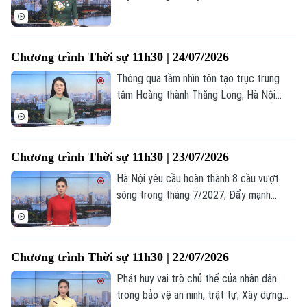
mới về cấp sổ đỏ; Ngăn chặn tình trạng
găm hàng khi giá xăng dầu biến động
mạnh; Mỹ xác nhận các cuộc đối thoại với
Chương trình Thời sự 11h30 | 24/07/2026
Iran vẫn diễn ra;... là một số nội dung đáng
chú ý trong chương trình hôm nay.
Thông qua tầm nhìn tôn tạo trục trung
tâm Hoàng thành Thăng Long; Hà Nội
tháo gỡ điểm nghẽn, thúc đẩy tăng
trưởng sản xuất, tiêu dùng, xuất khẩu; Mỹ
áp thuế nhập khẩu mới với 60 nền kinh
Chương trình Thời sự 11h30 | 23/07/2026
tế;... là một số nội dung đáng chú ý trong
chương trình hôm nay.
Hà Nội yêu cầu hoàn thành 8 cầu vượt
sông trong tháng 7/2027; Đẩy mạnh
chuyển đổi số từ các tổ dân phố; Mỹ điều
tra nghi vấn Nga hỗ trợ Iran tấn công cơ
sở CIA;... là một số nội dung đáng chú ý
Chương trình Thời sự 11h30 | 22/07/2026
trong chương trình hôm nay.
Phát huy vai trò chủ thể của nhân dân
trong bảo vệ an ninh, trật tự; Xây dựng