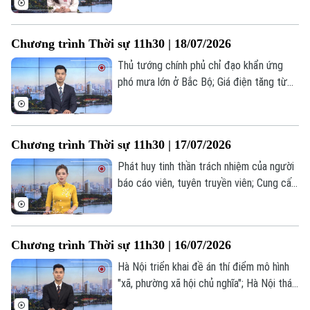
Liên hệ đường dây nóng (bấm để gọi)
đất đai; Căng thẳng giữa Mỹ và Iran vẫn
Tòa soạn
Tòa soạn
chưa hạ nhiệt;... là một số nội dung đáng
Chương trình Thời sự 11h30 | 18/07/2026
0865.116.699 (hotline)
0865.116.699
chú ý trong chương trình hôm nay.
Thủ tướng chính phủ chỉ đạo khẩn ứng
phó mưa lớn ở Bắc Bộ; Giá điện tăng từ
10% trở lên phải báo cáo chính phủ; Mỹ
không kích Iran đêm thứ 7 liên tiếp... là
một số nội dung đáng chú ý trong chương
Chương trình Thời sự 11h30 | 17/07/2026
trình hôm nay.
Phát huy tinh thần trách nhiệm của người
báo cáo viên, tuyên truyền viên; Cung cấp
10.000 tài khoản để chuẩn hóa dữ liệu
đất đai; Thủ tướng Đức Friedrich Merz
đón tiếp Tổng thống Pháp Emmanuel
Chương trình Thời sự 11h30 | 16/07/2026
Macron... là một số nội dung đáng chú ý
trong chương trình hôm nay.
Hà Nội triển khai đề án thí điểm mô hình
"xã, phường xã hội chủ nghĩa"; Hà Nội tháo
gỡ khó khăn cho các dự án nhà ở xã hội;