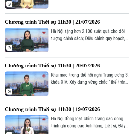
khu tái định cư khẩn cấp cho người dân
vùng lũ Mường Than; Ukraine thay Tổng
tư lệnh các lực lượng vũ trang;... là một
Chương trình Thời sự 11h30 | 21/07/2026
số nội dung đáng chú ý trong chương
trình hôm nay.
Hà Nội tặng hơn 2.100 suất quà cho đối
tượng chính sách; Điều chỉnh quy hoạch,
Việt Nam có 46 tuyến cao tốc; Mỹ và Iran
tiếp tục giao tranh dù cùng phát tín hiệu
đàm phán;... là một số nội dung đáng chú ý
Chương trình Thời sự 11h30 | 20/07/2026
trong chương trình hôm nay.
Khai mạc trọng thể hội nghị Trung ương 3,
khóa XIV; Xây dựng vững chắc “thế trận
lòng dân” ngay từ cơ sở; Mỹ mở đợt
không kích thứ 9 liên tiếp nhằm vào Iran;...
là một số nội dung đáng chú ý trong
Chương trình Thời sự 11h30 | 19/07/2026
chương trình hôm nay.
Hà Nội đồng loạt chỉnh trang các công
trình ghi công các Anh hùng, Liệt sĩ; Đẩy
nhanh tiến độ hoàn thiện cơ sở dữ liệu