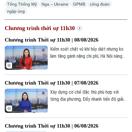
Tổng Thống Mỹ
Nga – Ukraine
GPMB
công đoàn
ngập úng
Chương trình thời sự 11h30
Chương trình Thời sự 11h30 | 08/08/2026
Kiểm soát chặt vũ khí hủy diệt nhưng ko
làm tăng gánh nặng chi phí; Hà Nội nâng
cấp trạm bơm, đê điều trước mùa mưa
bão; Mỹ đẩy mạnh bảo đảm nguồn cung
khoáng sản chiến lược;... là một số nội
Chương trình Thời sự 11h30 | 07/08/2026
dung đáng chú ý trong chương trình hôm
nay.
Xây dựng cơ chế đặc thù phù hợp với
từng địa phương; Đẩy nhanh tiến độ giải
phóng mặt bằng công trình trọng điểm;
Mỹ ra sắc lệnh mới về quyền công dân
theo nơi sinh;... là một số nội dung đáng
Chương trình Thời sự 11h30 | 06/08/2026
chú ý trong chương trình hôm nay.