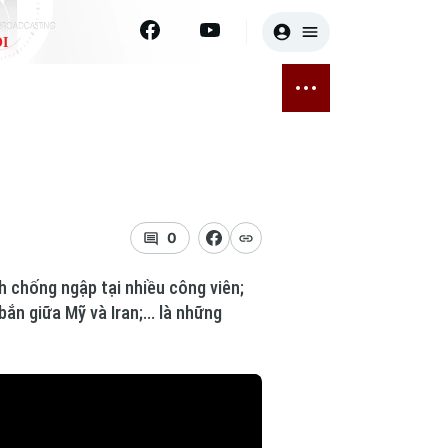
I
E
THỂ THAO
GIẢI TRÍ
ĐÃ PHÁT SÓNG
Bóng đá
Tin tức
ỡng
Quần vợt
Sao
sức khỏe
Golf
Điện ảnh
0
Thời trang
nh chống ngập tại nhiều công viên;
n giữa Mỹ và Iran;... là những
Âm nhạc