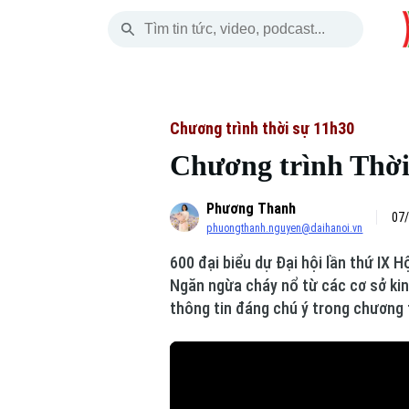
Thứ Bảy
THỜI SỰ
HÀ NỘI
THẾ GIỚI
08 Tháng 08, 2026
Hà Nội
Nhịp sống Hà Nộ
Tin tức
Chương trình thời sự 11h30
Chương trình Thời 
Chính trị
Người Hà Nội
Quân s
Phương Thanh
Xã hội
Khoảnh khắc Hà 
Hồ sơ
07/
phuongthanh.nguyen@daihanoi.vn
An ninh trật tự
Ẩm thực
Người V
600 đại biểu dự Đại hội lần thứ IX 
Ngăn ngừa cháy nổ từ các cơ sở kin
Công nghệ
thông tin đáng chú ý trong chương 
Skip Ad