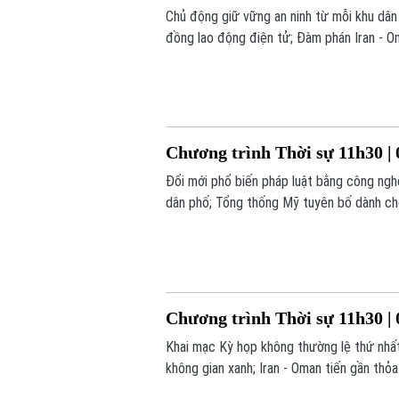
Chủ động giữ vững an ninh từ mỗi khu dân
đồng lao động điện tử; Đàm phán Iran - Om
đáng chú ý trong chương trình hôm nay.
Chương trình Thời sự 11h30 | 
Đổi mới phổ biến pháp luật bằng công nghệ
dân phố; Tổng thống Mỹ tuyên bố dành cho 
chương trình hôm nay.
Chương trình Thời sự 11h30 | 
Khai mạc Kỳ họp không thường lệ thứ nhấ
không gian xanh; Iran - Oman tiến gần thỏ
trong chương trình hôm nay.