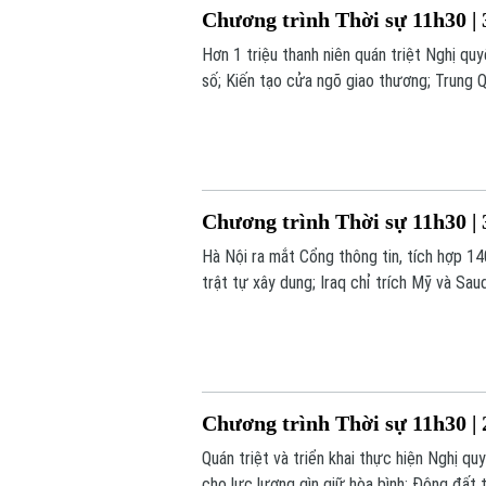
Chương trình Thời sự 11h30 | 
Hơn 1 triệu thanh niên quán triệt Nghị q
số; Kiến tạo cửa ngõ giao thương; Trung Qu
số nội dung đáng chú ý trong chương trìn
Chương trình Thời sự 11h30 | 
Hà Nội ra mắt Cổng thông tin, tích hợp 140
trật tự xây dung; Iraq chỉ trích Mỹ và Sau
chú ý trong chương trình hôm nay.
Chương trình Thời sự 11h30 | 
Quán triệt và triển khai thực hiện Nghị q
cho lực lượng gìn giữ hòa bình; Động đất t