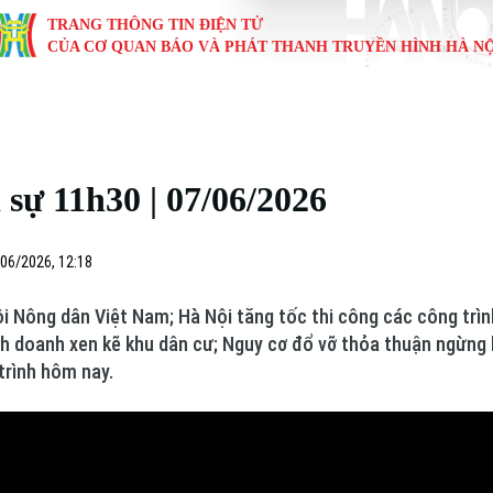
TRANG THÔNG TIN ĐIỆN TỬ
CỦA CƠ QUAN BÁO VÀ PHÁT THANH TRUYỀN HÌNH HÀ NỘ
KINH TẾ
NHÀ ĐẤT
TÀU VÀ XE
GIÁO DỤC
VĂN HÓA
SỨC KHỎ
i
Tin tức
Tin tức
Ô tô
Tin tức
Tin tức
Y tế
sự 11h30 | 07/06/2026
ự
Cafe sáng
Đầu tư
Tàu
Tuyển sinh
Làng nghề
Dinh dư
Nội
Tài chính Ngân hàng
Căn hộ
Xe máy
Hướng nghiệp
Di tích
Tư vấn 
06/2026, 12:18
iệt 4 phương
Doanh nghiệp
Đất đai
Thị trường
Hội Nông dân Việt Nam; Hà Nội tăng tốc thi công các công trì
h doanh xen kẽ khu dân cư; Nguy cơ đổ vỡ thỏa thuận ngừng bắ
Kinh nghiệm
Đánh giá
trình hôm nay.