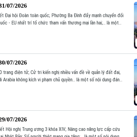
31/07/2026
uyết Đại hội Đoàn toàn quốc; Phường Ba Đình đẩy mạnh chuyển đổi
ốc - EU nhất trí tổ chức tham vấn thương mại lần hai;... là một
h hôm nay.
30/07/2026
 trang điện tử; Cử tri kiến nghị nhiều vấn đề về quản lý đất đai,
di Arabia không kích vi phạm chủ quyền... là một số nội dung đáng
29/07/2026
uyết Hội nghị Trung ương 3 khóa XIV; Nâng cao năng lực cấp cứu
ại Nhật Bản: Số người thiệt mạng gia tăng;... là một số nội dung