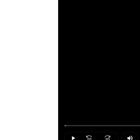
Loaded
:
0.62%