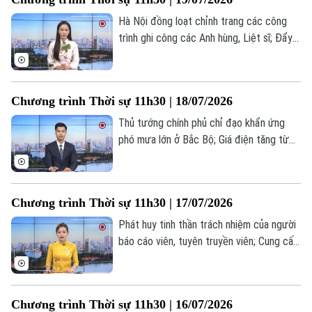
chương trình hôm nay.
Hà Nội đồng loạt chỉnh trang các công
trình ghi công các Anh hùng, Liệt sĩ; Đẩy
nhanh tiến độ hoàn thiện cơ sở dữ liệu
đất đai; Căng thẳng giữa Mỹ và Iran vẫn
chưa hạ nhiệt;... là một số nội dung đáng
Chương trình Thời sự 11h30 | 18/07/2026
chú ý trong chương trình hôm nay.
Thủ tướng chính phủ chỉ đạo khẩn ứng
phó mưa lớn ở Bắc Bộ; Giá điện tăng từ
10% trở lên phải báo cáo chính phủ; Mỹ
không kích Iran đêm thứ 7 liên tiếp... là
một số nội dung đáng chú ý trong chương
Chương trình Thời sự 11h30 | 17/07/2026
trình hôm nay.
Phát huy tinh thần trách nhiệm của người
báo cáo viên, tuyên truyền viên; Cung cấp
10.000 tài khoản để chuẩn hóa dữ liệu
đất đai; Thủ tướng Đức Friedrich Merz
Liên hệ đường dây nóng (bấm để gọi)
đón tiếp Tổng thống Pháp Emmanuel
Tòa soạn
Tòa soạn
Chương trình Thời sự 11h30 | 16/07/2026
Macron... là một số nội dung đáng chú ý