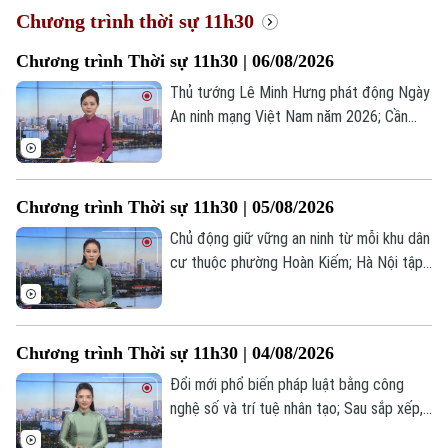
Chương trình thời sự 11h30
Chương trình Thời sự 11h30 | 06/08/2026
Thủ tướng Lê Minh Hưng phát động Ngày
An ninh mạng Việt Nam năm 2026; Cần
thể hiện rõ đường Vành đai 5 là dự án
mang tính liên kết vùng; Mỹ âm thầm xúc
tiến đàm phán cho Ukraine sản xuất
Chương trình Thời sự 11h30 | 05/08/2026
Patriot;... là một số nội dung đáng chú ý
trong chương trình hôm nay.
Chủ động giữ vững an ninh từ mỗi khu dân
cư thuộc phường Hoàn Kiếm; Hà Nội tập
huấn triển khai hợp đồng lao động điện
tử; Đàm phán Iran - Oman về vấn đề eo
biển Hormuz đạt tiến triển;... là một số nội
Chương trình Thời sự 11h30 | 04/08/2026
dung đáng chú ý trong chương trình hôm
nay.
Đổi mới phổ biến pháp luật bằng công
nghệ số và trí tuệ nhân tạo; Sau sắp xếp,
giảm 46,33% số thôn, tổ dân phố; Tổng