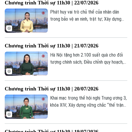
Chương trình Thời sự 11h30 | 22/07/2026
trong chương trình hôm nay.
Phát huy vai trò chủ thể của nhân dân
trong bảo vệ an ninh, trật tự; Xây dựng
khu tái định cư khẩn cấp cho người dân
vùng lũ Mường Than; Ukraine thay Tổng
tư lệnh các lực lượng vũ trang;... là một
Chương trình Thời sự 11h30 | 21/07/2026
số nội dung đáng chú ý trong chương
trình hôm nay.
Hà Nội tặng hơn 2.100 suất quà cho đối
tượng chính sách; Điều chỉnh quy hoạch,
Việt Nam có 46 tuyến cao tốc; Mỹ và Iran
tiếp tục giao tranh dù cùng phát tín hiệu
đàm phán;... là một số nội dung đáng chú ý
Chương trình Thời sự 11h30 | 20/07/2026
trong chương trình hôm nay.
Khai mạc trọng thể hội nghị Trung ương 3,
khóa XIV; Xây dựng vững chắc “thế trận
lòng dân” ngay từ cơ sở; Mỹ mở đợt
không kích thứ 9 liên tiếp nhằm vào Iran;...
là một số nội dung đáng chú ý trong
Chương trình Thời sự 11h30 | 19/07/2026