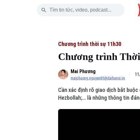
Chủ Nhật
THỜI SỰ
HÀ NỘI
THẾ GIỚI
09 Tháng 08, 2026
Hà Nội
Nhịp sống Hà Nộ
Tin tức
Chương trình thời sự 11h30
Chương trình Thời 
Chính trị
Người Hà Nội
Quân s
Mai Phương
Xã hội
Khoảnh khắc Hà 
Hồ sơ
11
maiphuong.nguyen89@daihanoi.vn
An ninh trật tự
Ẩm thực
Người V
Cần xác định rõ giao dịch bắt buộc
Hezbollah;... là những thông tin đá
Công nghệ
Skip Ad