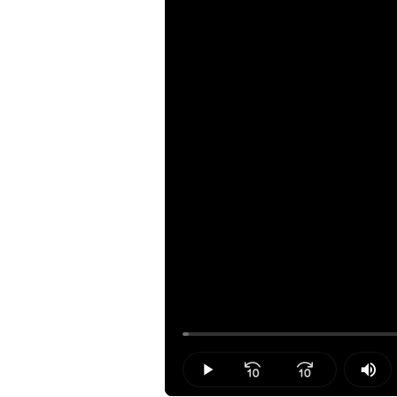
Loaded
:
0.65%
Play
Mut