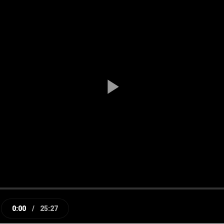
Play
Video
0:00
/
25:27
e
Current
Duration