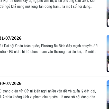
 Hà Nội thí điểm xây dựng phố ẩm thực tại phường Cầu Giấy; Kiến
ể ngỏ khả năng mở rộng tấn công Iran;... là một số nội dung
31/07/2026
uyết Đại hội Đoàn toàn quốc; Phường Ba Đình đẩy mạnh chuyển đổi
ốc - EU nhất trí tổ chức tham vấn thương mại lần hai;... là một
h hôm nay.
30/07/2026
 trang điện tử; Cử tri kiến nghị nhiều vấn đề về quản lý đất đai,
di Arabia không kích vi phạm chủ quyền... là một số nội dung đáng