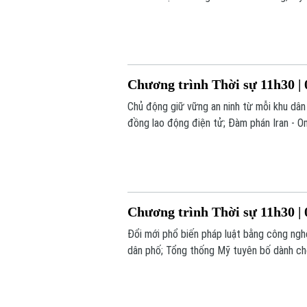
một số nội dung đáng chú ý trong chương 
Chương trình Thời sự 11h30 | 
Chủ động giữ vững an ninh từ mỗi khu dân
đồng lao động điện tử; Đàm phán Iran - Om
đáng chú ý trong chương trình hôm nay.
Chương trình Thời sự 11h30 | 
Đổi mới phổ biến pháp luật bằng công nghệ
dân phố; Tổng thống Mỹ tuyên bố dành cho 
chương trình hôm nay.