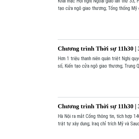
Khai mạc Hội nghị Ngoại giao lần thứ 33;
tạo cửa ngõ giao thương; Tổng thống Mỹ đ
đáng chú ý trong chương trình hôm nay.
Chương trình Thời sự 11h30 | 
Hơn 1 triệu thanh niên quán triệt Nghị q
số; Kiến tạo cửa ngõ giao thương; Trung Qu
số nội dung đáng chú ý trong chương trìn
Chương trình Thời sự 11h30 | 
Hà Nội ra mắt Cổng thông tin, tích hợp 140
trật tự xây dung; Iraq chỉ trích Mỹ và Sau
chú ý trong chương trình hôm nay.