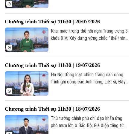
Việt Nam có 46 tuyến cao tốc; Mỹ và Iran
tiếp tục giao tranh dù cùng phát tín hiệu
đàm phán;... là một số nội dung đáng chú ý
Chương trình Thời sự 11h30 | 20/07/2026
trong chương trình hôm nay.
Khai mạc trọng thể hội nghị Trung ương 3,
khóa XIV; Xây dựng vững chắc “thế trận
lòng dân” ngay từ cơ sở; Mỹ mở đợt
không kích thứ 9 liên tiếp nhằm vào Iran;...
là một số nội dung đáng chú ý trong
Chương trình Thời sự 11h30 | 19/07/2026
chương trình hôm nay.
Hà Nội đồng loạt chỉnh trang các công
trình ghi công các Anh hùng, Liệt sĩ; Đẩy
nhanh tiến độ hoàn thiện cơ sở dữ liệu
đất đai; Căng thẳng giữa Mỹ và Iran vẫn
chưa hạ nhiệt;... là một số nội dung đáng
Chương trình Thời sự 11h30 | 18/07/2026
chú ý trong chương trình hôm nay.
Thủ tướng chính phủ chỉ đạo khẩn ứng
phó mưa lớn ở Bắc Bộ; Giá điện tăng từ
10% trở lên phải báo cáo chính phủ; Mỹ