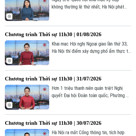
không thường lệ thứ nhất; Hà Nội phát
triển kinh tế số và xã hội số; Nga xác định
vụ nổ tại trung tâm Moscow là đánh
bom;... là một số nội dung đáng chú ý
Chương trình Thời sự 11h30 | 01/08/2026
trong chương trình hôm nay.
Khai mạc Hội nghị Ngoại giao lần thứ 33;
Hà Nội thí điểm xây dựng phố ẩm thực tại
phường Cầu Giấy; Kiến tạo cửa ngõ giao
thương; Tổng thống Mỹ để ngỏ khả năng
mở rộng tấn công Iran;... là một số nội
Chương trình Thời sự 11h30 | 31/07/2026
dung đáng chú ý trong chương trình hôm
nay.
Hơn 1 triệu thanh niên quán triệt Nghị
quyết Đại hội Đoàn toàn quốc; Phường Ba
Đình đẩy mạnh chuyển đổi số; Kiến tạo
cửa ngõ giao thương; Trung Quốc - EU
nhất trí tổ chức tham vấn thương mại lần
Chương trình Thời sự 11h30 | 30/07/2026
Chuyên mục
hai;... là một số nội dung đáng chú ý trong
chương trình hôm nay.
Hà Nội ra mắt Cổng thông tin, tích hợp