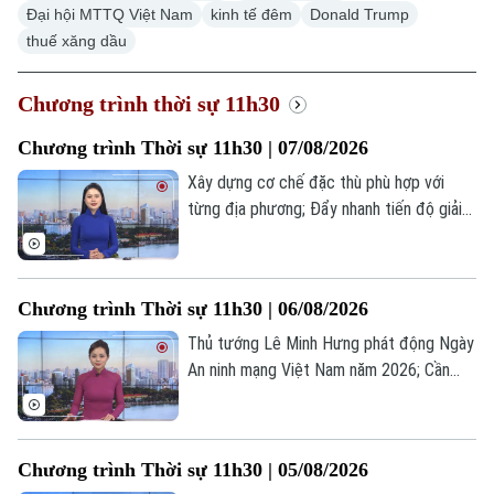
Xu hướng
Đại hội MTTQ Việt Nam
kinh tế đêm
Donald Trump
thuế xăng dầu
Chương trình thời sự 11h30
Chương trình Thời sự 11h30 | 07/08/2026
Xây dựng cơ chế đặc thù phù hợp với
từng địa phương; Đẩy nhanh tiến độ giải
phóng mặt bằng công trình trọng điểm;
Mỹ ra sắc lệnh mới về quyền công dân
theo nơi sinh;... là một số nội dung đáng
Chương trình Thời sự 11h30 | 06/08/2026
chú ý trong chương trình hôm nay.
Thủ tướng Lê Minh Hưng phát động Ngày
An ninh mạng Việt Nam năm 2026; Cần
thể hiện rõ đường Vành đai 5 là dự án
mang tính liên kết vùng; Mỹ âm thầm xúc
tiến đàm phán cho Ukraine sản xuất
Chương trình Thời sự 11h30 | 05/08/2026
Patriot;... là một số nội dung đáng chú ý