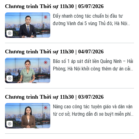
Ankara 2026;... là những thông tin đáng
Chương trình Thời sự 11h30 | 05/07/2026
chú ý trong chương trình hôm nay.
Đẩy nhanh công tác chuẩn bị đầu tư
đường Vành đai 5 vùng Thủ đô; Hà Nội
quy hoạch 18 tuyến metro dài gần 1.000
km; Tour xem World Cup 2026 - giá cao
nhưng vẫn thu hút khách; Tổng thống
Chương trình Thời sự 11h30 | 04/07/2026
Donald Trump phát biểu mừng 250 năm
Quốc khánh Mỹ;... là những thông tin đáng
Bão số 1 áp sát đất liền Quảng Ninh – Hải
chú ý trong chương trình hôm nay.
Phòng; Hà Nội khởi công thêm dự án cải
tạo chung cư cũ; Nga tuyên bố kiểm soát
thành phố chiến lược Kostiantynivka;... là
những thông tin đáng chú ý trong chương
Chương trình Thời sự 11h30 | 03/07/2026
trình hôm nay.
Nâng cao công tác tuyên giáo và dân vận
từ cơ sở; Hướng dẫn đi xe buýt miễn phí
trong Vành đai 1; Kinh tế số - Tạo đà tăng
trưởng cho Thủ đô; Dịch Ebola tại CHDC
Congo lan rộng, số ca tử vong tăng cao;...