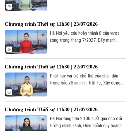
tháo gỡ điểm nghẽn, thúc đẩy tăng
trưởng sản xuất, tiêu dùng, xuất khẩu; Mỹ
áp thuế nhập khẩu mới với 60 nền kinh
Chương trình Thời sự 11h30 | 23/07/2026
tế;... là một số nội dung đáng chú ý trong
chương trình hôm nay.
Hà Nội yêu cầu hoàn thành 8 cầu vượt
sông trong tháng 7/2027; Đẩy mạnh
chuyển đổi số từ các tổ dân phố; Mỹ điều
tra nghi vấn Nga hỗ trợ Iran tấn công cơ
sở CIA;... là một số nội dung đáng chú ý
Chương trình Thời sự 11h30 | 22/07/2026
trong chương trình hôm nay.
Phát huy vai trò chủ thể của nhân dân
trong bảo vệ an ninh, trật tự; Xây dựng
khu tái định cư khẩn cấp cho người dân
vùng lũ Mường Than; Ukraine thay Tổng
tư lệnh các lực lượng vũ trang;... là một
Chương trình Thời sự 11h30 | 21/07/2026
số nội dung đáng chú ý trong chương
trình hôm nay.
Hà Nội tặng hơn 2.100 suất quà cho đối
tượng chính sách; Điều chỉnh quy hoạch,