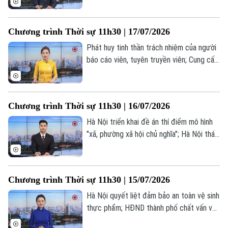
không kích Iran đêm thứ 7 liên tiếp... là
một số nội dung đáng chú ý trong chương
Chương trình Thời sự 11h30 | 17/07/2026
trình hôm nay.
Phát huy tinh thần trách nhiệm của người
báo cáo viên, tuyên truyền viên; Cung cấp
Theo dõi Hà Nội On
10.000 tài khoản để chuẩn hóa dữ liệu
đất đai; Thủ tướng Đức Friedrich Merz
đón tiếp Tổng thống Pháp Emmanuel
Chương trình Thời sự 11h30 | 16/07/2026
Macron... là một số nội dung đáng chú ý
trong chương trình hôm nay.
Hà Nội triển khai đề án thí điểm mô hình
"xã, phường xã hội chủ nghĩa"; Hà Nội tháo
gỡ khó khăn cho các dự án nhà ở xã hội;
Nga phản đối kế hoạch triển khai lực
lượng quốc tế tại Ukraine;... là một số nội
Chương trình Thời sự 11h30 | 15/07/2026
dung đáng chú ý trong chương trình hôm
nay.
Hà Nội quyết liệt đảm bảo an toàn vệ sinh
thực phẩm; HĐND thành phố chất vấn về
vấn đề úng ngập đô thị; Hà Nội tính