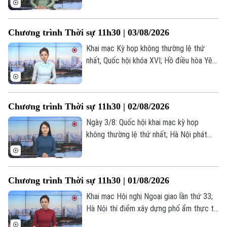
thống Mỹ tuyên bố dành cho Iran ‘cơ hội
cuối cùng;... là một số nội dung đáng chú ý
Chương trình Thời sự 11h30 | 03/08/2026
trong chương trình hôm nay.
Khai mạc Kỳ họp không thường lệ thứ
nhất, Quốc hội khóa XVI; Hồ điều hòa Yên
Nghĩa: Từ chống ngập đến không gian
Theo dõi Hà Nội On
xanh; Iran - Oman tiến gần thỏa thuận về
kiểm soát Hormuz;... là một số nội dung
Chương trình Thời sự 11h30 | 02/08/2026
đáng chú ý trong chương trình hôm nay.
Ngày 3/8: Quốc hội khai mạc kỳ họp
không thường lệ thứ nhất; Hà Nội phát
triển kinh tế số và xã hội số; Nga xác định
vụ nổ tại trung tâm Moscow là đánh
bom;... là một số nội dung đáng chú ý
Chương trình Thời sự 11h30 | 01/08/2026
trong chương trình hôm nay.
Khai mạc Hội nghị Ngoại giao lần thứ 33;
Hà Nội thí điểm xây dựng phố ẩm thực tại
phường Cầu Giấy; Kiến tạo cửa ngõ giao