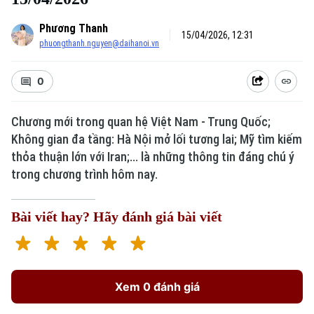
Phương Thanh
15/04/2026, 12:31
phuongthanh.nguyen@daihanoi.vn
0
Xu hướng
Chương mới trong quan hệ Việt Nam - Trung Quốc;
Không gian đa tầng: Hà Nội mở lối tương lai; Mỹ tìm kiếm
thỏa thuận lớn với Iran;... là những thông tin đáng chú ý
trong chương trình hôm nay.
Bài viết hay? Hãy đánh giá bài viết
Xem 0 đánh giá