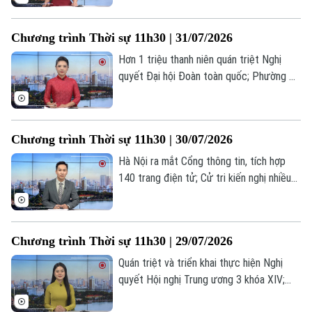
thương; Tổng thống Mỹ để ngỏ khả năng
mở rộng tấn công Iran;... là một số nội
Chương trình Thời sự 11h30 | 31/07/2026
dung đáng chú ý trong chương trình hôm
nay.
Hơn 1 triệu thanh niên quán triệt Nghị
quyết Đại hội Đoàn toàn quốc; Phường Ba
Đình đẩy mạnh chuyển đổi số; Kiến tạo
cửa ngõ giao thương; Trung Quốc - EU
nhất trí tổ chức tham vấn thương mại lần
Chương trình Thời sự 11h30 | 30/07/2026
hai;... là một số nội dung đáng chú ý trong
chương trình hôm nay.
Hà Nội ra mắt Cổng thông tin, tích hợp
140 trang điện tử; Cử tri kiến nghị nhiều
vấn đề về quản lý đất đai, trật tự xây
Liên hệ đường dây nóng (bấm để gọi)
dung; Iraq chỉ trích Mỹ và Saudi Arabia
không kích vi phạm chủ quyền... là một số
Tòa soạn
Tòa soạn
Chương trình Thời sự 11h30 | 29/07/2026
nội dung đáng chú ý trong chương trình
0865.116.699 (hotline)
0865.116.699
hôm nay.
Quán triệt và triển khai thực hiện Nghị
quyết Hội nghị Trung ương 3 khóa XIV;
Nâng cao năng lực cấp cứu cho lực lượng