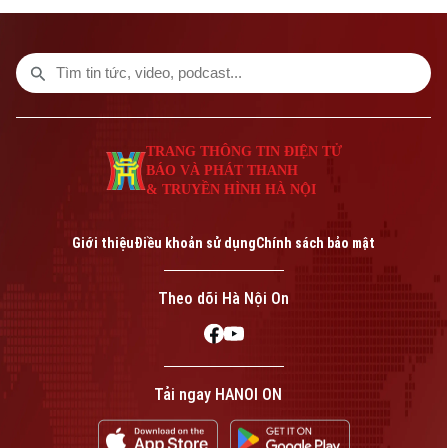
hải quân chung ngoài khơi Vladivostok... là
Bản quyền thuộc về Cơ quan Báo và Phát thanh Truyền hình Hà Nội Giấy
phép số: Số 63/GP-TTDT, cấp ngày 10/05/2023
một số nội dung đáng chú ý trong chương
trình hôm nay.
TRANG THÔNG TIN ĐIỆN TỬ
CỦA CƠ QUAN BÁO VÀ PHÁT THANH TRUYỀN HÌNH HÀ NỘI
Số 3-5 Huỳnh Thúc Kháng-Phường Láng-Hà Nội
TRANG THÔNG TIN ĐIỆN TỬ
BÁO VÀ PHÁT THANH
Giám đốc: VŨ MINH TUẤN
& TRUYỀN HÌNH HÀ NỘI
Phó Giám đốc: Nguyễn Kim Khiêm, Nguyễn Minh Đức, Nguyễn Thành Lợi
Giới thiệu
Điều khoản sử dụng
Chính sách bảo mật
Theo dõi Hà Nội On
Tải ngay HANOI ON