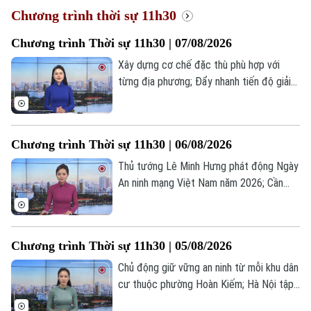
Chương trình thời sự 11h30
Chương trình Thời sự 11h30 | 07/08/2026
Xây dựng cơ chế đặc thù phù hợp với
từng địa phương; Đẩy nhanh tiến độ giải
phóng mặt bằng công trình trọng điểm;
Mỹ ra sắc lệnh mới về quyền công dân
theo nơi sinh;... là một số nội dung đáng
Chương trình Thời sự 11h30 | 06/08/2026
chú ý trong chương trình hôm nay.
Thủ tướng Lê Minh Hưng phát động Ngày
An ninh mạng Việt Nam năm 2026; Cần
thể hiện rõ đường Vành đai 5 là dự án
mang tính liên kết vùng; Mỹ âm thầm xúc
tiến đàm phán cho Ukraine sản xuất
Chương trình Thời sự 11h30 | 05/08/2026
Patriot;... là một số nội dung đáng chú ý
trong chương trình hôm nay.
Chủ động giữ vững an ninh từ mỗi khu dân
cư thuộc phường Hoàn Kiếm; Hà Nội tập
huấn triển khai hợp đồng lao động điện