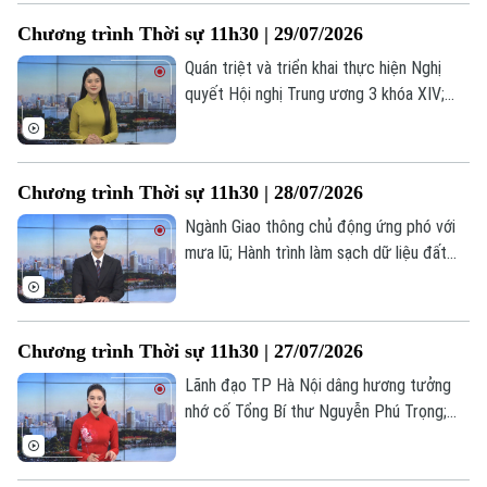
không kích vi phạm chủ quyền... là một số
Thời trang
Chương trình Thời sự 11h30 | 29/07/2026
nội dung đáng chú ý trong chương trình
Âm nhạc
hôm nay.
Quán triệt và triển khai thực hiện Nghị
quyết Hội nghị Trung ương 3 khóa XIV;
Nâng cao năng lực cấp cứu cho lực lượng
gìn giữ hòa bình; Động đất tại Nhật Bản:
Số người thiệt mạng gia tăng;... là một số
Chương trình Thời sự 11h30 | 28/07/2026
nội dung đáng chú ý trong chương trình
hôm nay.
Ngành Giao thông chủ động ứng phó với
mưa lũ; Hành trình làm sạch dữ liệu đất
đai từ những cuộc gõ cửa; Đăng cai IOAA:
Dấu mốc vươn tầm thế giới của giáo dục
Thủ đô; Tổng thống Putin khẳng định Nga
Chương trình Thời sự 11h30 | 27/07/2026
sẽ đạt mục tiêu tại Ukraine;... là một số
nội dung đáng chú ý trong chương trình
Lãnh đạo TP Hà Nội dâng hương tưởng
hôm nay.
nhớ cố Tổng Bí thư Nguyễn Phú Trọng;
Đảm bảo an ninh trật tự là trách nhiệm
của cả hệ thống chính trị; Chủ tịch Cuba