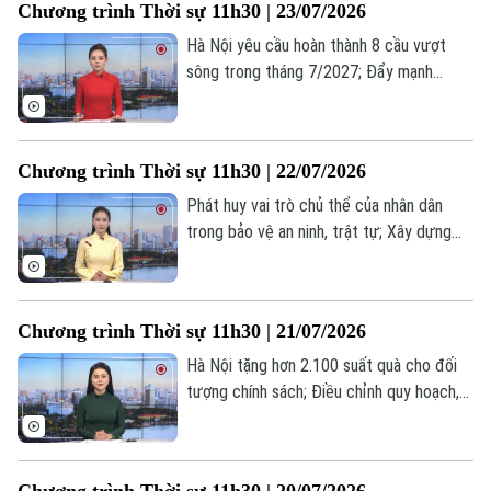
Chương trình Thời sự 11h30 | 23/07/2026
tế;... là một số nội dung đáng chú ý trong
chương trình hôm nay.
Hà Nội yêu cầu hoàn thành 8 cầu vượt
sông trong tháng 7/2027; Đẩy mạnh
chuyển đổi số từ các tổ dân phố; Mỹ điều
tra nghi vấn Nga hỗ trợ Iran tấn công cơ
sở CIA;... là một số nội dung đáng chú ý
Chương trình Thời sự 11h30 | 22/07/2026
trong chương trình hôm nay.
Phát huy vai trò chủ thể của nhân dân
trong bảo vệ an ninh, trật tự; Xây dựng
khu tái định cư khẩn cấp cho người dân
vùng lũ Mường Than; Ukraine thay Tổng
tư lệnh các lực lượng vũ trang;... là một
Chương trình Thời sự 11h30 | 21/07/2026
số nội dung đáng chú ý trong chương
trình hôm nay.
Hà Nội tặng hơn 2.100 suất quà cho đối
tượng chính sách; Điều chỉnh quy hoạch,
Việt Nam có 46 tuyến cao tốc; Mỹ và Iran
tiếp tục giao tranh dù cùng phát tín hiệu
đàm phán;... là một số nội dung đáng chú ý