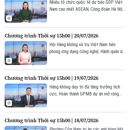
Nhiều tổ chức quốc tế dự báo GDP Việt
Nam cao nhất ASEAN; Công đoàn Hà Nội
tuyên dương sáng kiến của người lao
động; Iran cảnh báo hậu quả nếu Mỹ đưa
quân vào Iran... là một số nội dung đáng
Chương trình Thời sự 15h00 | 20/07/2026
chú ý trong chương trình hôm nay.
Hội Hàng không vũ trụ Việt Nam tiên
phong ứng dụng công nghệ; Hành quân dã
ngoại làm công tác dân vận; Ngoại trưởng
Mỹ tới Philippines dự hội nghị cấp cao
ASEAN... là một số nội dung đáng chú ý
Chương trình Thời sự 15h00 | 19/07/2026
trong chương trình hôm nay.
Hàng không duy trì đà tăng trưởng tích
cực; Hoàn thành GPMB dự án mở rộng
QL6 qua phường Yên Nghĩa; Mỹ điều thêm
chiến đấu cơ tới Trung Đông... là một số
Liên hệ đường dây nóng (bấm để gọi)
nội dung đáng chú ý trong chương trình
Chương trình Thời sự 15h00 | 18/07/2026
Tòa soạn
Tòa soạn
hôm nay.
Phường Cửa Nam tri ân các anh hùng liệt