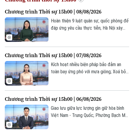
Chương trình Thời sự 15h00 | 08/08/2026
Hoàn thiện 9 luật quân sự, quốc phòng để
đáp ứng yêu cầu thực tiễn; Hà Nội xây
quảng trường trước Công viên Thống
nhất; Iran khẳng định vượt qua sức ép
quân sự;... là một số nội dung đáng chú ý
Chương trình Thời sự 15h00 | 07/08/2026
trong chương trình hôm nay.
Kích hoạt nhiều biện pháp bảo đảm an
toàn bay ứng phó với mưa giông; Xoá bỏ
1824 lối đi tự mở ngang đường sắt; Mỹ
bảo vệ ngành công nghiệp Polysilicon
trong nước;... là một số nội dung đáng chú
Chương trình Thời sự 15h00 | 06/08/2026
ý trong chương trình hôm nay.
Giao lưu giữa lực lượng gìn giữ hòa bình
Việt Nam - Trung Quốc; Phường Bạch Mai
công bố quyết định thành lập 10 cơ sở
giáo dục; Mỹ tạm dừng nhập khẩu bơ từ