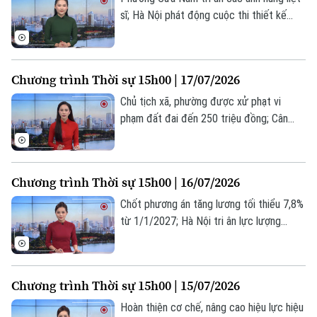
0865.116.699 (hotline)
0865.116.699
sĩ; Hà Nội phát động cuộc thi thiết kế
không gian sáng tạo; Iran cảnh báo trả
đũa toàn diện nếu Mỹ tiếp tục không
kích;... là một số nội dung đáng chú ý
Chương trình Thời sự 15h00 | 17/07/2026
trong chương trình hôm nay.
Chủ tịch xã, phường được xử phạt vi
phạm đất đai đến 250 triệu đồng; Cân
nhắc khi nâng mức phạt hành chính lên 1,5
tỷ đồng; Brazil cảnh báo đáp trả đòn thuế
quan mới của Mỹ;... là một số nội dung
Chương trình Thời sự 15h00 | 16/07/2026
đáng chú ý trong chương trình hôm nay.
Chốt phương án tăng lương tối thiểu 7,8%
từ 1/1/2027; Hà Nội tri ân lực lượng
thanh niên xung phong; Mỹ tấn công Iran
ngày thứ 5 liên tiếp... là một số nội dung
đáng chú ý trong chương trình hôm nay.
Chương trình Thời sự 15h00 | 15/07/2026
Hoàn thiện cơ chế, nâng cao hiệu lực hiệu