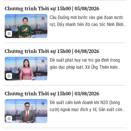
Mexico vì lý do an ninh... là một số nội
Chương trình Thời sự 15h00 | 05/08/2026
dung đáng chú ý trong chương trình hôm
nay.
Cầu Đuống mới bước vào giai đoạn nước
rút; Đẩy nhanh tiến độ cao tốc Ninh Bình -
Chuyên mục
Hải Phòng; Triều Tiên quan ngại Nhật Bản
phóng thử tên lửa Tomahawk... là một số
Thời sự
nội dung đáng chú ý trong chương trình
Chương trình Thời sự 15h00 | 04/08/2026
hôm nay.
Hà Nội
Hà Nội
Đề xuất phát huy vai trò gia đình trong
giáo dục pháp luật; Xã Ứng Thiên kiện
Chính trị
Nhịp sống Hà Nội
toàn các chức danh quản lí các trường
Thế giới
học; LHQ lên án các vụ tấn công dân
Xã hội
Người Hà Nội
thường ở Gaza... là một số nội dung đáng
Tin tức
Kinh tế
Chương trình Thời sự 15h00 | 03/08/2026
chú ý trong chương trình hôm nay.
An ninh trật tự
Khoảnh khắc Hà Nội
Đề xuất cấm kinh doanh khí N2O (bóng
Quân sự
Tin tức
Nhà đất
cười) ngoài mục đích y tế; Sản xuất công
Công nghệ
Ẩm thực
nghiệp 7 tháng đầu năm lập đỉnh kỷ lục;
Hồ sơ
Cafe sáng
Tin tức
Mỹ duy trì trạng thái sẵn sàng chiến đấu
Tàu và Xe
Người Việt 4 phương
với Iran... là một số nội dung đáng chú ý