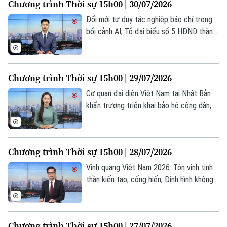
Chương trình Thời sự 15h00 | 30/07/2026
Thời trang
trong chương trình hôm nay.
Đổi mới tư duy tác nghiệp báo chí trong
Âm nhạc
bối cảnh AI; Tổ đại biểu số 5 HĐND thành
phố Hà Nội tiếp xúc cử tri; Mỹ nối lại các
cuộc không kích nhằm vào Iran... là một số
nội dung đáng chú ý trong chương trình
Chương trình Thời sự 15h00 | 29/07/2026
hôm nay.
Cơ quan đại diện Việt Nam tại Nhật Bản
khẩn trương triển khai bảo hộ công dân;
Hà Nội giảm gần nửa số trường cao đẳng,
trung cấp; Mỹ ghi nhận số ca mắc sởi cao
nhất trong 35 năm... là một số nội dung
Chương trình Thời sự 15h00 | 28/07/2026
đáng chú ý trong chương trình hôm nay.
Vinh quang Việt Nam 2026: Tôn vinh tinh
thần kiến tạo, cống hiến; Định hình không
gian phát triển trong kỷ nguyên mới; Mỹ -
Pháp căng thẳng liên quan nhiệm kỳ của
Cao ủy Nhân quyền LHQ... là một số nội
Chương trình Thời sự 15h00 | 27/07/2026