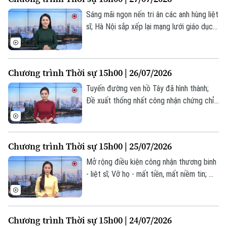
dung đáng chú ý trong chương trình hôm
nay.
Sáng mãi ngọn nến tri ân các anh hùng liệt
sĩ; Hà Nội sắp xếp lại mạng lưới giáo dục
công lập; Bạo lực leo thang tại khu bờ
Tây... là một số nội dung đáng chú ý trong
chương trình hôm nay.
Chương trình Thời sự 15h00 | 26/07/2026
Tuyến đường ven hồ Tây đã hình thành;
Đề xuất thống nhất công nhận chứng chỉ;
Đức xác định nghi phạm vụ xe lao vào
đám đông tại Berlin... là một số nội dung
đáng chú ý trong chương trình hôm nay.
Chương trình Thời sự 15h00 | 25/07/2026
Mở rộng điều kiện công nhận thương binh
Theo dõi Hà Nội On
- liệt sĩ; Vỡ họ - mất tiền, mất niềm tin; Mỹ
vô hiệu hóa tàu chở dầu vi phạm lệnh
phong tỏa... là một số nội dung đáng chú ý
trong chương trình hôm nay.
Chương trình Thời sự 15h00 | 24/07/2026