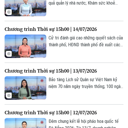
quả quản lý nhà nước; Khám sức khoẻ
miễn phí cho người có công, gia đình
chính sách; Mỹ mở đợt không kích mới
nhằm vào Iran;... là một số nội dung đáng
Chương trình Thời sự 15h00 | 14/07/2026
chú ý trong chương trình hôm nay.
Cử tri đánh giá cao những quyết sách của
thành phố; HĐND thành phố đề xuất các
giải pháp đạt mục tiêu tăng trưởng; Iran
phản đối kế hoạch của Mỹ nhằm kiểm
soát eo biển Hormuz;... là một số nội dung
Chương trình Thời sự 15h00 | 13/07/2026
đáng chú ý trong chương trình hôm nay.
Bảo tàng Lịch sử Quân sự Việt Nam kỷ
niệm 70 năm ngày truyền thống; 100 ngày
xử lý dứt điểm các điểm nghẽn về chuyển
đổi số; Thái Lan điều tra thảm kịch hỏa
hoạn tại quán bar ở Bangkok;... là một số
Chương trình Thời sự 15h00 | 12/07/2026
nội dung đáng chú ý trong chương trình
hôm nay.
Đêm chung kết lễ hội pháo hoa quốc tế