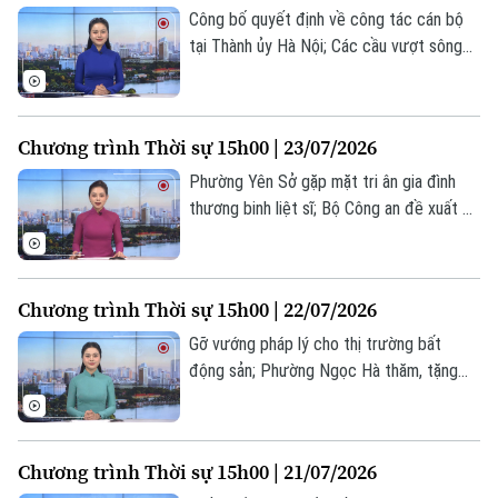
Công bố quyết định về công tác cán bộ
tại Thành ủy Hà Nội; Các cầu vượt sông
tăng tốc về đích trước APEC 2027; Mỹ
tuyên bố dùng tài sản Iran để bồi thường
thiệt hại hàng hải... là một số nội dung
Chương trình Thời sự 15h00 | 23/07/2026
đáng chú ý trong chương trình hôm nay.
Phường Yên Sở gặp mặt tri ân gia đình
thương binh liệt sĩ; Bộ Công an đề xuất bỏ
hình phạt tử hình với 6 tội danh; EU mở
rộng giám sát tàu nghi thuộc “hạm đội
bóng tối” Nga... là một số nội dung đáng
Chương trình Thời sự 15h00 | 22/07/2026
chú ý trong chương trình hôm nay.
Gỡ vướng pháp lý cho thị trường bất
động sản; Phường Ngọc Hà thăm, tặng
quà doanh nghiệp có nhiều lao động là
thương binh; Mỹ cam kết tăng cường hợp
tác với ASEAN... là một số nội dung đáng
Chương trình Thời sự 15h00 | 21/07/2026
chú ý trong chương trình hôm nay.