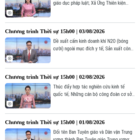
giáo dục pháp luật; Xã Ứng Thiên kiện
toàn các chức danh quản lí các trường
học; LHQ lên án các vụ tấn công dân
thường ở Gaza... là một số nội dung đáng
Chương trình Thời sự 15h00 | 03/08/2026
chú ý trong chương trình hôm nay.
Chuyên mục
Đề xuất cấm kinh doanh khí N2O (bóng
cười) ngoài mục đích y tế; Sản xuất công
Thời sự
nghiệp 7 tháng đầu năm lập đỉnh kỷ lục;
Mỹ duy trì trạng thái sẵn sàng chiến đấu
Hà Nội
Hà Nội
với Iran... là một số nội dung đáng chú ý
Chương trình Thời sự 15h00 | 02/08/2026
trong chương trình hôm nay.
Chính trị
Nhịp sống Hà Nội
Thúc đẩy hợp tác nghiên cứu kinh tế
Thế giới
quốc tế; Những cán bộ công đoàn cơ sở
Xã hội
Người Hà Nội
tiêu biểu; Mỹ hoãn các cuộc tấn công mới
Tin tức
Kinh tế
nhằm vào Iran... là một số nội dung đáng
An ninh trật tự
Khoảnh khắc Hà Nội
chú ý trong chương trình hôm nay.
Quân sự
Tin tức
Chương trình Thời sự 15h00 | 01/08/2026
Nhà đất
Công nghệ
Ẩm thực
Đổi tên Ban Tuyên giáo và Dân vận Trung
Hồ sơ
Cafe sáng
Tin tức
ương thành Ban Tuyên giáo Trung ương;