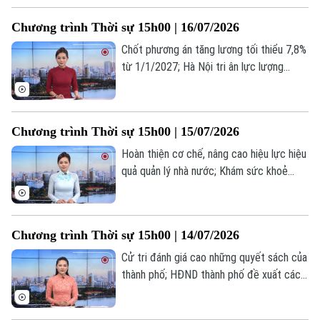
Tòa soạn
Tòa soạn
quan mới của Mỹ;... là một số nội dung
Chương trình Thời sự 15h00 | 16/07/2026
đáng chú ý trong chương trình hôm nay.
0865.116.699 (hotline)
0865.116.699
Chốt phương án tăng lương tối thiểu 7,8%
từ 1/1/2027; Hà Nội tri ân lực lượng
thanh niên xung phong; Mỹ tấn công Iran
ngày thứ 5 liên tiếp... là một số nội dung
đáng chú ý trong chương trình hôm nay.
Chương trình Thời sự 15h00 | 15/07/2026
Hoàn thiện cơ chế, nâng cao hiệu lực hiệu
quả quản lý nhà nước; Khám sức khoẻ
miễn phí cho người có công, gia đình
chính sách; Mỹ mở đợt không kích mới
nhằm vào Iran;... là một số nội dung đáng
Chương trình Thời sự 15h00 | 14/07/2026
chú ý trong chương trình hôm nay.
Cử tri đánh giá cao những quyết sách của
thành phố; HĐND thành phố đề xuất các
giải pháp đạt mục tiêu tăng trưởng; Iran
phản đối kế hoạch của Mỹ nhằm kiểm