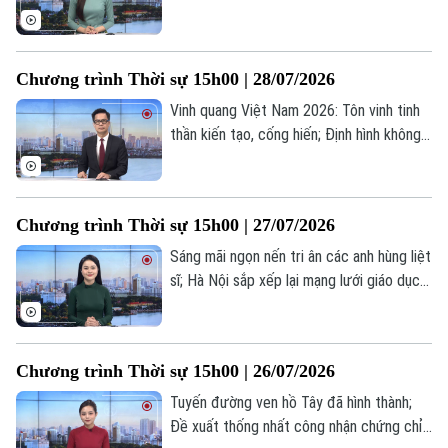
Hà Nội giảm gần nửa số trường cao đẳng,
Thời trang
trung cấp; Mỹ ghi nhận số ca mắc sởi cao
nhất trong 35 năm... là một số nội dung
Âm nhạc
Chương trình Thời sự 15h00 | 28/07/2026
đáng chú ý trong chương trình hôm nay.
Vinh quang Việt Nam 2026: Tôn vinh tinh
thần kiến tạo, cống hiến; Định hình không
gian phát triển trong kỷ nguyên mới; Mỹ -
Pháp căng thẳng liên quan nhiệm kỳ của
Cao ủy Nhân quyền LHQ... là một số nội
Chương trình Thời sự 15h00 | 27/07/2026
dung đáng chú ý trong chương trình hôm
nay.
Sáng mãi ngọn nến tri ân các anh hùng liệt
sĩ; Hà Nội sắp xếp lại mạng lưới giáo dục
công lập; Bạo lực leo thang tại khu bờ
Tây... là một số nội dung đáng chú ý trong
chương trình hôm nay.
Chương trình Thời sự 15h00 | 26/07/2026
Tuyến đường ven hồ Tây đã hình thành;
Đề xuất thống nhất công nhận chứng chỉ;