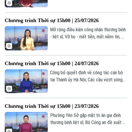
Đức xác định nghi phạm vụ xe lao vào
đám đông tại Berlin... là một số nội dung
đáng chú ý trong chương trình hôm nay.
Chương trình Thời sự 15h00 | 25/07/2026
Mở rộng điều kiện công nhận thương binh
- liệt sĩ; Vỡ họ - mất tiền, mất niềm tin; Mỹ
vô hiệu hóa tàu chở dầu vi phạm lệnh
phong tỏa... là một số nội dung đáng chú ý
trong chương trình hôm nay.
Chương trình Thời sự 15h00 | 24/07/2026
Công bố quyết định về công tác cán bộ
tại Thành ủy Hà Nội; Các cầu vượt sông
tăng tốc về đích trước APEC 2027; Mỹ
tuyên bố dùng tài sản Iran để bồi thường
thiệt hại hàng hải... là một số nội dung
Chương trình Thời sự 15h00 | 23/07/2026
Theo dõi Hà Nội On
đáng chú ý trong chương trình hôm nay.
Phường Yên Sở gặp mặt tri ân gia đình
thương binh liệt sĩ; Bộ Công an đề xuất bỏ
hình phạt tử hình với 6 tội danh; EU mở