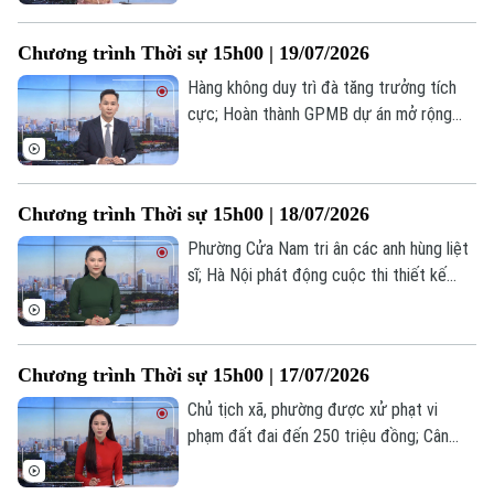
Mỹ tới Philippines dự hội nghị cấp cao
ASEAN... là một số nội dung đáng chú ý
Chương trình Thời sự 15h00 | 19/07/2026
trong chương trình hôm nay.
Hàng không duy trì đà tăng trưởng tích
cực; Hoàn thành GPMB dự án mở rộng
QL6 qua phường Yên Nghĩa; Mỹ điều thêm
chiến đấu cơ tới Trung Đông... là một số
nội dung đáng chú ý trong chương trình
Chương trình Thời sự 15h00 | 18/07/2026
hôm nay.
Phường Cửa Nam tri ân các anh hùng liệt
sĩ; Hà Nội phát động cuộc thi thiết kế
không gian sáng tạo; Iran cảnh báo trả
đũa toàn diện nếu Mỹ tiếp tục không
kích;... là một số nội dung đáng chú ý
Chương trình Thời sự 15h00 | 17/07/2026
trong chương trình hôm nay.
Chủ tịch xã, phường được xử phạt vi
phạm đất đai đến 250 triệu đồng; Cân
nhắc khi nâng mức phạt hành chính lên 1,5
Liên hệ đường dây nóng (bấm để gọi)
tỷ đồng; Brazil cảnh báo đáp trả đòn thuế