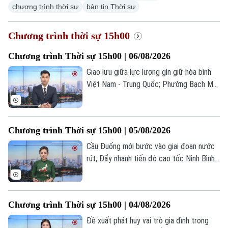
chương trình thời sự
bản tin Thời sự
Chương trình thời sự 15h00
Chương trình Thời sự 15h00 | 06/08/2026
Giao lưu giữa lực lượng gìn giữ hòa bình
Việt Nam - Trung Quốc; Phường Bạch Mai
công bố quyết định thành lập 10 cơ sở
giáo dục; Mỹ tạm dừng nhập khẩu bơ từ
Mexico vì lý do an ninh... là một số nội
Chương trình Thời sự 15h00 | 05/08/2026
dung đáng chú ý trong chương trình hôm
nay.
Cầu Đuống mới bước vào giai đoạn nước
rút; Đẩy nhanh tiến độ cao tốc Ninh Bình -
Hải Phòng; Triều Tiên quan ngại Nhật Bản
phóng thử tên lửa Tomahawk... là một số
nội dung đáng chú ý trong chương trình
Chương trình Thời sự 15h00 | 04/08/2026
hôm nay.
Đề xuất phát huy vai trò gia đình trong