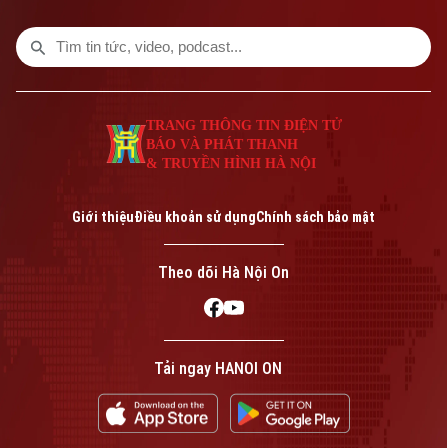
chú ý trong chương trình hôm nay.
TRANG THÔNG TIN ĐIỆN TỬ
BÁO VÀ PHÁT THANH
& TRUYỀN HÌNH HÀ NỘI
Giới thiệu
Điều khoản sử dụng
Chính sách bảo mật
Theo dõi Hà Nội On
Tải ngay HANOI ON