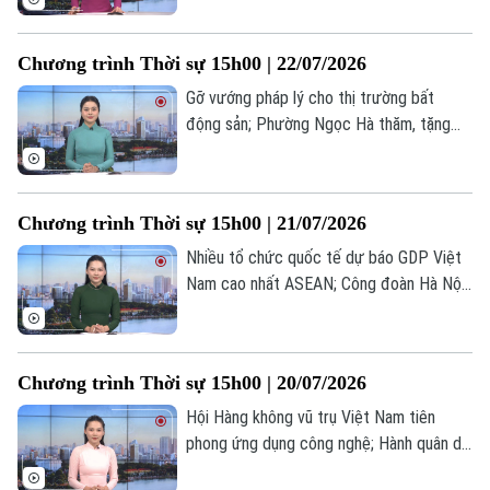
rộng giám sát tàu nghi thuộc “hạm đội
bóng tối” Nga... là một số nội dung đáng
Chương trình Thời sự 15h00 | 22/07/2026
chú ý trong chương trình hôm nay.
Gỡ vướng pháp lý cho thị trường bất
động sản; Phường Ngọc Hà thăm, tặng
quà doanh nghiệp có nhiều lao động là
thương binh; Mỹ cam kết tăng cường hợp
tác với ASEAN... là một số nội dung đáng
Chương trình Thời sự 15h00 | 21/07/2026
chú ý trong chương trình hôm nay.
Nhiều tổ chức quốc tế dự báo GDP Việt
Nam cao nhất ASEAN; Công đoàn Hà Nội
tuyên dương sáng kiến của người lao
động; Iran cảnh báo hậu quả nếu Mỹ đưa
quân vào Iran... là một số nội dung đáng
Chương trình Thời sự 15h00 | 20/07/2026
chú ý trong chương trình hôm nay.
Hội Hàng không vũ trụ Việt Nam tiên
phong ứng dụng công nghệ; Hành quân dã
ngoại làm công tác dân vận; Ngoại trưởng