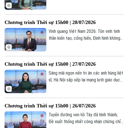
Hà Nội giảm gần nửa số trường cao đẳng,
Thời trang
trung cấp; Mỹ ghi nhận số ca mắc sởi cao
nhất trong 35 năm... là một số nội dung
Âm nhạc
Chương trình Thời sự 15h00 | 28/07/2026
đáng chú ý trong chương trình hôm nay.
Vinh quang Việt Nam 2026: Tôn vinh tinh
thần kiến tạo, cống hiến; Định hình không
gian phát triển trong kỷ nguyên mới; Mỹ -
Pháp căng thẳng liên quan nhiệm kỳ của
Cao ủy Nhân quyền LHQ... là một số nội
Chương trình Thời sự 15h00 | 27/07/2026
dung đáng chú ý trong chương trình hôm
nay.
Sáng mãi ngọn nến tri ân các anh hùng liệt
sĩ; Hà Nội sắp xếp lại mạng lưới giáo dục
công lập; Bạo lực leo thang tại khu bờ
Tây... là một số nội dung đáng chú ý trong
chương trình hôm nay.
Chương trình Thời sự 15h00 | 26/07/2026
Tuyến đường ven hồ Tây đã hình thành;
Đề xuất thống nhất công nhận chứng chỉ;