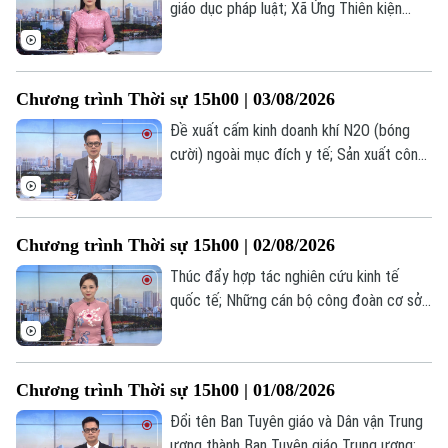
giáo dục pháp luật; Xã Ứng Thiên kiện
toàn các chức danh quản lí các trường
học; LHQ lên án các vụ tấn công dân
thường ở Gaza... là một số nội dung đáng
Chương trình Thời sự 15h00 | 03/08/2026
chú ý trong chương trình hôm nay.
Chuyên mục
Đề xuất cấm kinh doanh khí N2O (bóng
cười) ngoài mục đích y tế; Sản xuất công
Thời sự
nghiệp 7 tháng đầu năm lập đỉnh kỷ lục;
Mỹ duy trì trạng thái sẵn sàng chiến đấu
Hà Nội
Hà Nội
với Iran... là một số nội dung đáng chú ý
Chương trình Thời sự 15h00 | 02/08/2026
trong chương trình hôm nay.
Chính trị
Nhịp sống Hà Nội
Thúc đẩy hợp tác nghiên cứu kinh tế
Thế giới
quốc tế; Những cán bộ công đoàn cơ sở
Xã hội
Người Hà Nội
tiêu biểu; Mỹ hoãn các cuộc tấn công mới
Tin tức
Kinh tế
nhằm vào Iran... là một số nội dung đáng
An ninh trật tự
Khoảnh khắc Hà Nội
chú ý trong chương trình hôm nay.
Quân sự
Tin tức
Chương trình Thời sự 15h00 | 01/08/2026
Nhà đất
Công nghệ
Ẩm thực
Đổi tên Ban Tuyên giáo và Dân vận Trung
Hồ sơ
Cafe sáng
Tin tức
ương thành Ban Tuyên giáo Trung ương;