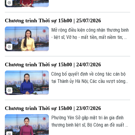
Đức xác định nghi phạm vụ xe lao vào
đám đông tại Berlin... là một số nội dung
đáng chú ý trong chương trình hôm nay.
Chương trình Thời sự 15h00 | 25/07/2026
Mở rộng điều kiện công nhận thương binh
- liệt sĩ; Vỡ họ - mất tiền, mất niềm tin; Mỹ
vô hiệu hóa tàu chở dầu vi phạm lệnh
phong tỏa... là một số nội dung đáng chú ý
trong chương trình hôm nay.
Chương trình Thời sự 15h00 | 24/07/2026
Công bố quyết định về công tác cán bộ
tại Thành ủy Hà Nội; Các cầu vượt sông
tăng tốc về đích trước APEC 2027; Mỹ
tuyên bố dùng tài sản Iran để bồi thường
thiệt hại hàng hải... là một số nội dung
Chương trình Thời sự 15h00 | 23/07/2026
Theo dõi Hà Nội On
đáng chú ý trong chương trình hôm nay.
Phường Yên Sở gặp mặt tri ân gia đình
thương binh liệt sĩ; Bộ Công an đề xuất bỏ
hình phạt tử hình với 6 tội danh; EU mở