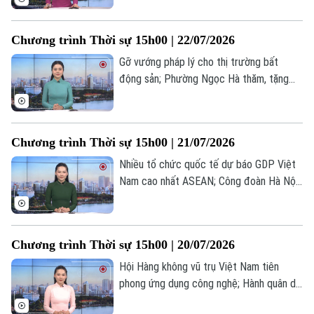
rộng giám sát tàu nghi thuộc “hạm đội
bóng tối” Nga... là một số nội dung đáng
Chương trình Thời sự 15h00 | 22/07/2026
chú ý trong chương trình hôm nay.
Gỡ vướng pháp lý cho thị trường bất
động sản; Phường Ngọc Hà thăm, tặng
quà doanh nghiệp có nhiều lao động là
thương binh; Mỹ cam kết tăng cường hợp
tác với ASEAN... là một số nội dung đáng
Chương trình Thời sự 15h00 | 21/07/2026
chú ý trong chương trình hôm nay.
Nhiều tổ chức quốc tế dự báo GDP Việt
Nam cao nhất ASEAN; Công đoàn Hà Nội
tuyên dương sáng kiến của người lao
động; Iran cảnh báo hậu quả nếu Mỹ đưa
quân vào Iran... là một số nội dung đáng
Chương trình Thời sự 15h00 | 20/07/2026
chú ý trong chương trình hôm nay.
Hội Hàng không vũ trụ Việt Nam tiên
phong ứng dụng công nghệ; Hành quân dã
ngoại làm công tác dân vận; Ngoại trưởng