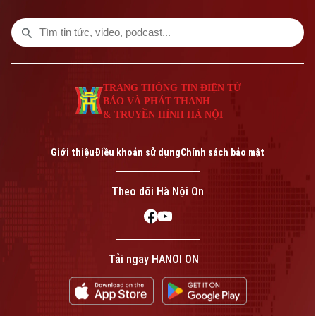
chú ý trong chương trình hôm nay.
TRANG THÔNG TIN ĐIỆN TỬ
BÁO VÀ PHÁT THANH
& TRUYỀN HÌNH HÀ NỘI
Giới thiệu
Điều khoản sử dụng
Chính sách bảo mật
Theo dõi Hà Nội On
Tải ngay HANOI ON