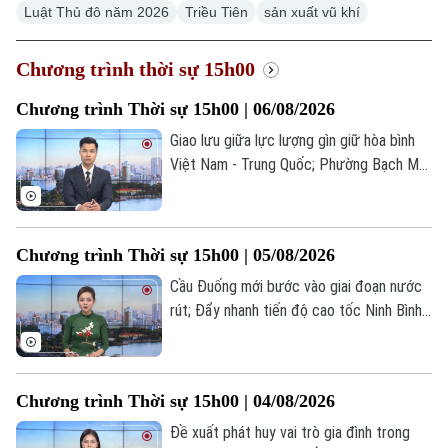
Luật Thủ đô năm 2026
Triều Tiên
sản xuất vũ khí
Chương trình thời sự 15h00
Chương trình Thời sự 15h00 | 06/08/2026
Giao lưu giữa lực lượng gìn giữ hòa bình
Việt Nam - Trung Quốc; Phường Bạch Mai
công bố quyết định thành lập 10 cơ sở
giáo dục; Mỹ tạm dừng nhập khẩu bơ từ
Mexico vì lý do an ninh... là một số nội
Chương trình Thời sự 15h00 | 05/08/2026
dung đáng chú ý trong chương trình hôm
nay.
Cầu Đuống mới bước vào giai đoạn nước
rút; Đẩy nhanh tiến độ cao tốc Ninh Bình -
Hải Phòng; Triều Tiên quan ngại Nhật Bản
phóng thử tên lửa Tomahawk... là một số
nội dung đáng chú ý trong chương trình
Chương trình Thời sự 15h00 | 04/08/2026
hôm nay.
Đề xuất phát huy vai trò gia đình trong