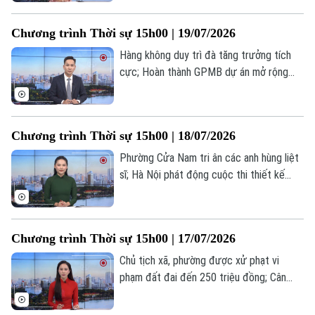
Mỹ tới Philippines dự hội nghị cấp cao
ASEAN... là một số nội dung đáng chú ý
Chương trình Thời sự 15h00 | 19/07/2026
trong chương trình hôm nay.
Hàng không duy trì đà tăng trưởng tích
cực; Hoàn thành GPMB dự án mở rộng
QL6 qua phường Yên Nghĩa; Mỹ điều thêm
chiến đấu cơ tới Trung Đông... là một số
nội dung đáng chú ý trong chương trình
Chương trình Thời sự 15h00 | 18/07/2026
hôm nay.
Phường Cửa Nam tri ân các anh hùng liệt
sĩ; Hà Nội phát động cuộc thi thiết kế
không gian sáng tạo; Iran cảnh báo trả
đũa toàn diện nếu Mỹ tiếp tục không
kích;... là một số nội dung đáng chú ý
Chương trình Thời sự 15h00 | 17/07/2026
trong chương trình hôm nay.
Chủ tịch xã, phường được xử phạt vi
phạm đất đai đến 250 triệu đồng; Cân
nhắc khi nâng mức phạt hành chính lên 1,5
Liên hệ đường dây nóng (bấm để gọi)
tỷ đồng; Brazil cảnh báo đáp trả đòn thuế