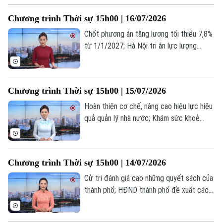
Tòa soạn
Tòa soạn
quan mới của Mỹ;... là một số nội dung
Chương trình Thời sự 15h00 | 16/07/2026
đáng chú ý trong chương trình hôm nay.
0865.116.699 (hotline)
0865.116.699
Chốt phương án tăng lương tối thiểu 7,8%
từ 1/1/2027; Hà Nội tri ân lực lượng
thanh niên xung phong; Mỹ tấn công Iran
ngày thứ 5 liên tiếp... là một số nội dung
đáng chú ý trong chương trình hôm nay.
Chương trình Thời sự 15h00 | 15/07/2026
Hoàn thiện cơ chế, nâng cao hiệu lực hiệu
quả quản lý nhà nước; Khám sức khoẻ
miễn phí cho người có công, gia đình
chính sách; Mỹ mở đợt không kích mới
nhằm vào Iran;... là một số nội dung đáng
Chương trình Thời sự 15h00 | 14/07/2026
chú ý trong chương trình hôm nay.
Cử tri đánh giá cao những quyết sách của
thành phố; HĐND thành phố đề xuất các
giải pháp đạt mục tiêu tăng trưởng; Iran
phản đối kế hoạch của Mỹ nhằm kiểm