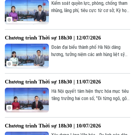
hôm nay.
Kiểm soát quyền lực, phòng, chống tham
nhũng, lãng phí, tiêu cực từ cơ sở; Kỳ họp
thứ 5 HĐND thành phố xem xét 48 nội
dung quan trọng; Giảm ùn tắc giao thông
– Từ xử lý điểm nóng đến quản trị chủ
Chương trình Thời sự 18h30 | 12/07/2026
động;... là một số nội dung đáng chú ý
trong chương trình hôm nay.
Đoàn đại biểu thành phố Hà Nội dâng
hương, tưởng niệm các anh hùng liệt sỹ
tại Quảng Trị; Hà Nội khẩn trương giải
quyết tình trạng dự án chồng lấn dự án;
Những dòng sông làm nên bản sắc đô
Chương trình Thời sự 18h30 | 11/07/2026
thị;... là một số nội dung đáng chú ý trong
chương trình hôm nay.
Hà Nội quyết tâm hiện thực hóa mục tiêu
tăng trưởng hai con số; "Đi từng ngõ, gõ
từng nhà" để cập nhật dữ liệu đất đai;
Giao thông xanh - Chìa khóa thành công
của vùng phát thải thấp;... là một số nội
Chương trình Thời sự 18h30 | 10/07/2026
dung đáng chú ý trong chương trình hôm
nay.