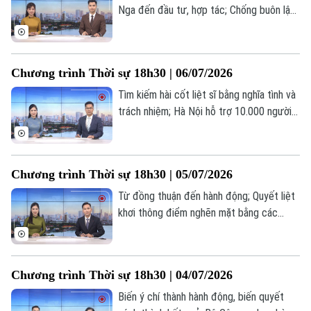
Nga đến đầu tư, hợp tác; Chống buôn lậu,
gian lận thương mại là nhiệm vụ thường
xuyên, liên tục; Một năm chính quyền 3
Liên hệ đường dây nóng (bấm để gọi)
cấp: Tinh gọn - Hiệu lực - Gần dân; Hà Nội
Tòa soạn
Tòa soạn
Chương trình Thời sự 18h30 | 06/07/2026
gỡ nút thắt giao thông tĩnh – Kiến tạo đô
0865.116.699 (hotline)
0865.116.699
thị hiện đại;... là một số nội dung đáng chú
Tìm kiếm hài cốt liệt sĩ bằng nghĩa tình và
ý trong chương trình hôm nay.
trách nhiệm; Hà Nội hỗ trợ 10.000 người
thực hiện ủy quyền nhận lương hưu tại
nhà; Đổi mới tư duy – Nâng cao chất
lượng tuyên truyền;... là một số nội dung
Chương trình Thời sự 18h30 | 05/07/2026
đáng chú ý trong chương trình hôm nay.
Từ đồng thuận đến hành động; Quyết liệt
khơi thông điểm nghẽn mặt bằng các
tuyến giao thông huyết mạch; Hà Nội kiến
tạo động lực tăng trưởng mới từ kinh tế
số; Mỹ kỷ niệm 250 năm Quốc khánh với
Chương trình Thời sự 18h30 | 04/07/2026
màn pháo hoa kỷ lục... là một số nội dung
đáng chú ý trong chương trình hôm nay.
Biến ý chí thành hành động, biến quyết