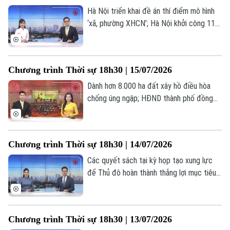
Hà Nội triển khai đề án thí điểm mô hình
‘xã, phường XHCN’; Hà Nội khởi công 114
dự án nhà ở xã hội trong tháng 9/2026;
Theo dõi Hà Nội On
Để hạnh phúc là thước đo phát triển của
Hà Nội;... là một số nội dung đáng chú ý
Chương trình Thời sự 18h30 | 15/07/2026
trong chương trình hôm nay.
Dành hơn 8.000 ha đất xây hồ điều hòa
chống úng ngập; HĐND thành phố đồng
hành cùng UBND hoàn thiện cơ chế chính
sách; Tuổi trẻ sáng tạo, tiên phong hành
động;... là một số nội dung đáng chú ý
Chương trình Thời sự 18h30 | 14/07/2026
trong chương trình hôm nay.
Các quyết sách tại kỳ họp tạo xung lực
để Thủ đô hoàn thành thắng lợi mục tiêu
năm 2026; 6 tháng đầu năm: GRDP Hà Nội
tăng trưởng 8,22%; Hà Nội kiến tạo hệ
sinh thái đầu tư thế hệ mới;... là một số
Chương trình Thời sự 18h30 | 13/07/2026
nội dung đáng chú ý trong chương trình