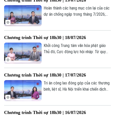
Chương trình Thời sự 18h30 | 19/07/2026
chú ý trong chương trình hôm nay.
Hoàn thành các hạng mục còn lại của các
dự án chống ngập trong tháng 7/2026;
Tháo gỡ "điểm nghẽn" dự án cống hoá
mương Kẻ Khế; Nga tấn công quy mô lớn
các nhà máy quốc phòng của Ukraine;... là
Chương trình Thời sự 18h30 | 18/07/2026
một số nội dung đáng chú ý trong chương
trình hôm nay.
Khởi công Trung tâm văn hóa phật giáo
Thủ đô; Cực động lực hội nhập: Từ quy
hoạch đến không gian phát triển mới; Chủ
động phòng ngừa – Hạn chế nguy cơ
cháy nổ;... là một số nội dung đáng chú ý
Chương trình Thời sự 18h30 | 17/07/2026
trong chương trình hôm nay.
Tri ân công lao đóng góp của các thương
binh, liệt sĩ; Hà Nội triển khai chiến dịch
100 ngày chuyển đổi số; Khoa học công
nghệ - Động lực phát triển mới của Hà
Nội;... là một số nội dung đáng chú ý trong
Chương trình Thời sự 18h30 | 16/07/2026
chương trình hôm nay.