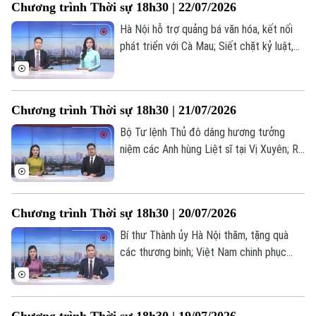
Chương trình Thời sự 18h30 | 22/07/2026
nội dung đáng chú ý trong chương trình
hôm nay.
Hà Nội hỗ trợ quảng bá văn hóa, kết nối
phát triển với Cà Mau; Siết chặt kỷ luật,
kỷ cương, nâng cao trách nhiệm người
đứng đầu; Lực lượng Houthi cảnh báo tàu
thuyền ghé cảng Ả Rập Xê Út;... là những
Chương trình Thời sự 18h30 | 21/07/2026
nội dung chính trong chương trình hôm
nay.
Bộ Tư lệnh Thủ đô dâng hương tưởng
niệm các Anh hùng Liệt sĩ tại Vị Xuyên; Rõ
người, rõ việc, rõ trách nhiệm trong xử lý
dự án chậm triển khai; Triều Tiên và Nga
thúc đẩy quan hệ Đối tác chiến lược toàn
Chương trình Thời sự 18h30 | 20/07/2026
diện;... là những nội dung chính trong
chương trình hôm nay.
Bí thư Thành ủy Hà Nội thăm, tặng quà
các thương binh; Việt Nam chinh phục
những giới hạn mới trong kỹ thuật ghép
gan; Iran tấn công đáp trả nhằm vào Mỹ
và đồng minh... là một số nội dung đáng