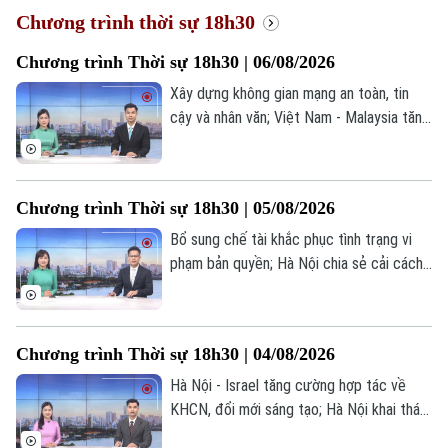
Xu hướng
Chương trình thời sự 18h30
Chương trình Thời sự 18h30 | 06/08/2026
Xây dựng không gian mạng an toàn, tin
cậy và nhân văn; Việt Nam - Malaysia tăng
cường trao đổi hợp tác quốc phòng; Cùng
vẽ “bản đồ phở Việt” trên thế giới... là một
số nội dung đáng chú ý trong chương
Chương trình Thời sự 18h30 | 05/08/2026
trình hôm nay.
Bổ sung chế tài khắc phục tình trạng vi
phạm bản quyền; Hà Nội chia sẻ cải cách
bộ máy hành chính với Campuchia; Hà Nội
hoàn thành lấy mẫu ADN tại 2 nghĩa trang
liệt sĩ; Brazil hạ cấp quan hệ ngoại giao với
Chương trình Thời sự 18h30 | 04/08/2026
Argentina;... là một số nội dung đáng chú ý
trong chương trình hôm nay.
Hà Nội - Israel tăng cường hợp tác về
KHCN, đổi mới sáng tạo; Hà Nội khai thác
dữ liệu Tổng điều tra kinh tế 2026; Hoàn