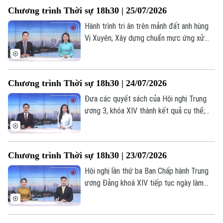
trưởng hai con số... là những nội dung
Thị trường
Chương trình Thời sự 18h30 | 25/07/2026
Hướng nghiệp
chính trong chương trình hôm nay.
Làng nghề
Y tế
Thể thao
Hành trình tri ân trên mảnh đất anh hùng
Đánh giá
Vị Xuyên; Xây dựng chuẩn mực ứng xử
Di tích
Dinh dưỡng
trong hệ sinh thái nội dung số; Mỹ gắn
Bóng đá
Giải trí
thêm điều kiện cho thỏa thuận hạt nhân
Tư vấn sức khỏe
Quần vợt
với Ả Rập Xê Út... là những nội dung chính
Tin tức
Đã phát sóng
Chương trình Thời sự 18h30 | 24/07/2026
trong chương trình hôm nay.
Golf
Đưa các quyết sách của Hội nghị Trung
Sao
ương 3, khóa XIV thành kết quả cụ thể;
Dồn nguồn lực thực hiện các dự án
Điện ảnh
đường Vành đai; Chung sức vì hành trình
tìm lại danh tính liệt sĩ; Nhân rộng mô hình
Thời trang
Chương trình Thời sự 18h30 | 23/07/2026
phục hồi chức năng cho người khuyết
Âm nhạc
tật;... là những nội dung chính trong
Hội nghị lần thứ ba Ban Chấp hành Trung
chương trình hôm nay.
ương Đảng khoá XIV tiếp tục ngày làm
việc thứ tư; Sẵn sàng cho chiến dịch
mang ý nghĩa lịch sử; Hà Nội chủ động,
tăng cường PCCC từ cơ sở... là một số