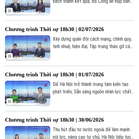
sách thành kết quả; Bộ Công an họp bàn
triển khai ứng phó với bão số 1; Chiến
dịch 500 ngày đêm tìm kiếm, quy tập và
xác định danh tính hài cốt liệt sĩ;... là một
Chương trình Thời sự 18h30 | 02/07/2026
số nội dung đáng chú ý trong chương
trình hôm nay.
Xây dựng quân đội cách mạng, chính quy,
tinh nhuệ, hiện đại; Tập trung tháo gỡ các
điểm nghẽn để bứt phá trong 6 tháng
cuối năm; Sáp nhập thôn, tổ dân phố quy
mô mới, yêu cầu mới trong quản trị cơ
Chương trình Thời sự 18h30 | 01/07/2026
sở... là một số nội dung đáng chú ý trong
chương trình hôm nay.
Để Hà Nội trở thành trung tâm kiến tạo
phát triển; Sẵn sàng nguồn nhân lực chất
lượng cao thực hiện Nghị quyết 57; Vùng
phát thải thấp - Bước chuyển cho một
Thủ đô xanh... là một số nội dung đáng
Chương trình Thời sự 18h30 | 30/06/2026
chú ý trong chương trình hôm nay.
Thu hút đầu tư nước ngoài để làm mạnh
nội lực, nâng cao tự chủ; Hà Nội tiếp tục