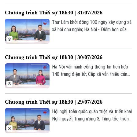
một tháng vận hành và những chuyển
Chương trình Thời sự 18h30 | 31/07/2026
động tích cực... là những nội dung chính
trong chương trình hôm nay.
Thư Lâm khởi động 100 ngày xây dựng xã
xã hội chủ nghĩa; Hà Nội - Điểm hẹn của
giới kinh tế học toàn cầu; Nhân lực công
nghệ: Động lực cho tăng trưởng mới... là
những nội dung chính trong chương trình
Chương trình Thời sự 18h30 | 30/07/2026
hôm nay.
Hà Nội vận hành cổng thông tin tích hợp
140 trang điện tử; Cấp xã vẫn thiếu cán
bộ chuyên môn chuyên sâu; Hà Nội: Đẩy
mạnh chuyển đổi xanh - Đưa nông nghiệp
phát triển bền vững... là những nội dung
Chương trình Thời sự 18h30 | 29/07/2026
chính trong chương trình hôm nay.
Hội nghị toàn quốc quán triệt và triển khai
Chuyên mục
Nghị quyết Trung ương 3; Tăng tốc triển
khai xây dựng các dự án nhà ở xã hội;
Thời sự
Phòng, chống thiên tai – Hà Nội chủ