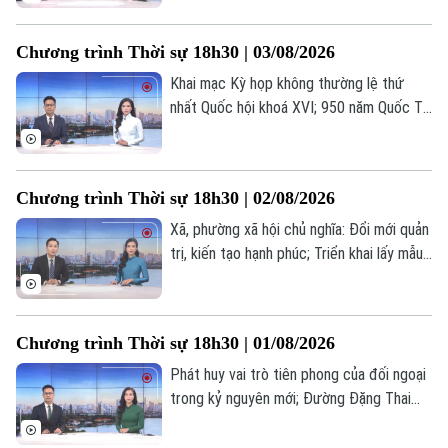
thành GPMB dự án công viên công nghệ
số vào 30/9; Mô hình "xã, phường xã hội
Chương trình Thời sự 18h30 | 03/08/2026
chủ nghĩa" - Từ thí điểm đến chuyển động
toàn hệ thống;... là một số nội dung đáng
Khai mạc Kỳ họp không thường lệ thứ
chú ý trong chương trình hôm nay.
nhất Quốc hội khoá XVI; 950 năm Quốc Tử
Giám - lan tỏa giá trị di sản; Hà Nội thành
công phẫu thuật robot từ xa hai chiều... là
những nội dung chính trong chương trình
Chương trình Thời sự 18h30 | 02/08/2026
hôm nay.
Xã, phường xã hội chủ nghĩa: Đổi mới quản
trị, kiến tạo hạnh phúc; Triển khai lấy mẫu
ADN tại Nghĩa trang liệt sĩ Nhổn; Hà Nội
đạt nhiều kết quả phát triển kinh tế tập
thể; Vụ đánh bom ở Moscow: Số người
Chương trình Thời sự 18h30 | 01/08/2026
thiệt mạng tăng;... là những nội dung chính
trong chương trình hôm nay.
Phát huy vai trò tiên phong của đối ngoại
trong kỷ nguyên mới; Đường Đặng Thai
Mai giai đoạn I sẽ hoàn thành vào tháng
9/2026; Thôn, tổ dân phố sau sắp xếp: