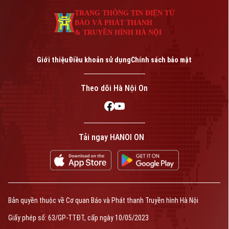
TRANG THÔNG TIN ĐIỆN TỬ
BÁO VÀ PHÁT THANH
& TRUYỀN HÌNH HÀ NỘI
Giới thiệu
Điều khoản sử dụng
Chính sách bảo mật
Theo dõi Hà Nội On
Tải ngay HANOI ON
Bản quyền thuộc về Cơ quan Báo và Phát thanh Truyền hình Hà Nội
Giấy phép số: 63/GP-TTĐT, cấp ngày 10/05/2023