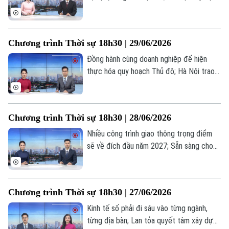
kiến tạo hệ sinh thái FDI chất lượng cao;
Tuyển sinh đầu cấp năm học 2026-2027:
Thuận tiện và minh bạch hơn;... là một số
Chương trình Thời sự 18h30 | 29/06/2026
nội dung đáng chú ý trong chương trình
hôm nay.
Đồng hành cùng doanh nghiệp để hiện
thực hóa quy hoạch Thủ đô; Hà Nội trao
quyết định đầu tư, thu hút nguồn vốn
trong nước và quốc tế; Từ tầm nhìn quy
hoạch 100 năm đến hệ sinh thái đầu tư
Chương trình Thời sự 18h30 | 28/06/2026
chiến lược;... là một số nội dung đáng chú
ý trong chương trình hôm nay.
Nhiều công trình giao thông trọng điểm
sẽ về đích đầu năm 2027; Sẵn sàng cho
Hội nghị Công bố Quy hoạch Thủ đô và
xúc tiến đầu tư năm 2026; Không để hợp
đồng kỳ nghỉ trở thành cái bẫy;... là một
Chương trình Thời sự 18h30 | 27/06/2026
số nội dung đáng chú ý trong chương
trình hôm nay.
Kinh tế số phải đi sâu vào từng ngành,
từng địa bàn; Lan tỏa quyết tâm xây dựng