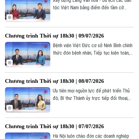
Xây dựng Làng Văn hóa - Du lịch các dân
tộc Việt Nam bằng điểm đến tầm cỡ
quốc tế; Phải sớm đưa Khu công nghệ
cao Hòa Lạc thành hạt nhân của đổi mới
sáng tạo; Đảng ủy HĐND thành phố trao
Chương trình Thời sự 18h30 | 09/07/2026
các quyết định về công tác Đảng;... là
một số nội dung đáng chú ý trong chương
Bệnh viện Việt Đức cơ sở Ninh Bình chính
trình hôm nay.
thức đón bệnh nhân; Tiếp tục kiện toàn,
vận hành bộ máy tinh gọn, hiệu lực hiệu
quả; Xây dựng Mặt trận Thủ đô vững
mạnh, gần dân, sát dân, vì nhân dân... là
Chương trình Thời sự 18h30 | 08/07/2026
một số nội dung đáng chú ý trong chương
trình hôm nay.
Ưu tiên mọi nguồn lực để phát triển Thủ
đô; Bí thư Thành ủy trực tiếp đối thoại,
giải quyết kiến nghị của công dân; Đẩy
nhanh tiến độ ''làm sạch" cơ sở dữ liệu đất
đai;... là một số nội dung đáng chú ý trong
Chương trình Thời sự 18h30 | 07/07/2026
chương trình hôm nay.
Hà Nội luôn chào đón các doanh nghiệp