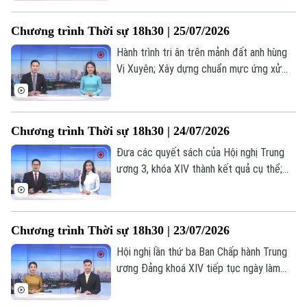
tâm để hiện thực hóa mục tiêu tăng
trưởng hai con số... là những nội dung
Chương trình Thời sự 18h30 | 25/07/2026
chính trong chương trình hôm nay.
Hành trình tri ân trên mảnh đất anh hùng
Vị Xuyên; Xây dựng chuẩn mực ứng xử
trong hệ sinh thái nội dung số; Mỹ gắn
thêm điều kiện cho thỏa thuận hạt nhân
với Ả Rập Xê Út... là những nội dung chính
Chương trình Thời sự 18h30 | 24/07/2026
trong chương trình hôm nay.
Đưa các quyết sách của Hội nghị Trung
ương 3, khóa XIV thành kết quả cụ thể;
Dồn nguồn lực thực hiện các dự án
đường Vành đai; Chung sức vì hành trình
tìm lại danh tính liệt sĩ; Nhân rộng mô hình
Chương trình Thời sự 18h30 | 23/07/2026
phục hồi chức năng cho người khuyết
Theo dõi Hà Nội On
tật;... là những nội dung chính trong
Hội nghị lần thứ ba Ban Chấp hành Trung
chương trình hôm nay.
ương Đảng khoá XIV tiếp tục ngày làm
việc thứ tư; Sẵn sàng cho chiến dịch
mang ý nghĩa lịch sử; Hà Nội chủ động,