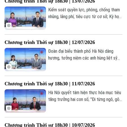
Chương trình Thời sự 18h30 | 13/07/2026
nội dung đáng chú ý trong chương trình
hôm nay.
Kiểm soát quyền lực, phòng, chống tham
nhũng, lãng phí, tiêu cực từ cơ sở; Kỳ họp
thứ 5 HĐND thành phố xem xét 48 nội
dung quan trọng; Giảm ùn tắc giao thông
– Từ xử lý điểm nóng đến quản trị chủ
Chương trình Thời sự 18h30 | 12/07/2026
động;... là một số nội dung đáng chú ý
trong chương trình hôm nay.
Đoàn đại biểu thành phố Hà Nội dâng
hương, tưởng niệm các anh hùng liệt sỹ
tại Quảng Trị; Hà Nội khẩn trương giải
quyết tình trạng dự án chồng lấn dự án;
Những dòng sông làm nên bản sắc đô
Chương trình Thời sự 18h30 | 11/07/2026
thị;... là một số nội dung đáng chú ý trong
chương trình hôm nay.
Hà Nội quyết tâm hiện thực hóa mục tiêu
tăng trưởng hai con số; "Đi từng ngõ, gõ
từng nhà" để cập nhật dữ liệu đất đai;
Giao thông xanh - Chìa khóa thành công
của vùng phát thải thấp;... là một số nội
Chương trình Thời sự 18h30 | 10/07/2026
dung đáng chú ý trong chương trình hôm