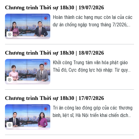
và đồng minh... là một số nội dung đáng
Chương trình Thời sự 18h30 | 19/07/2026
chú ý trong chương trình hôm nay.
Hoàn thành các hạng mục còn lại của các
dự án chống ngập trong tháng 7/2026;
Tháo gỡ "điểm nghẽn" dự án cống hoá
mương Kẻ Khế; Nga tấn công quy mô lớn
các nhà máy quốc phòng của Ukraine;... là
Chương trình Thời sự 18h30 | 18/07/2026
một số nội dung đáng chú ý trong chương
trình hôm nay.
Khởi công Trung tâm văn hóa phật giáo
Thủ đô; Cực động lực hội nhập: Từ quy
hoạch đến không gian phát triển mới; Chủ
động phòng ngừa – Hạn chế nguy cơ
cháy nổ;... là một số nội dung đáng chú ý
Chương trình Thời sự 18h30 | 17/07/2026
trong chương trình hôm nay.
Tri ân công lao đóng góp của các thương
binh, liệt sĩ; Hà Nội triển khai chiến dịch
100 ngày chuyển đổi số; Khoa học công
Liên hệ đường dây nóng (bấm để gọi)
nghệ - Động lực phát triển mới của Hà
Nội;... là một số nội dung đáng chú ý trong
Tòa soạn
Tòa soạn