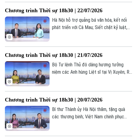
tăng cường PCCC từ cơ sở... là một số
Chương trình Thời sự 18h30 | 22/07/2026
nội dung đáng chú ý trong chương trình
hôm nay.
Hà Nội hỗ trợ quảng bá văn hóa, kết nối
phát triển với Cà Mau; Siết chặt kỷ luật,
kỷ cương, nâng cao trách nhiệm người
đứng đầu; Lực lượng Houthi cảnh báo tàu
thuyền ghé cảng Ả Rập Xê Út;... là những
Chương trình Thời sự 18h30 | 21/07/2026
nội dung chính trong chương trình hôm
nay.
Bộ Tư lệnh Thủ đô dâng hương tưởng
niệm các Anh hùng Liệt sĩ tại Vị Xuyên; Rõ
người, rõ việc, rõ trách nhiệm trong xử lý
dự án chậm triển khai; Triều Tiên và Nga
thúc đẩy quan hệ Đối tác chiến lược toàn
Chương trình Thời sự 18h30 | 20/07/2026
diện;... là những nội dung chính trong
chương trình hôm nay.
Bí thư Thành ủy Hà Nội thăm, tặng quà
các thương binh; Việt Nam chinh phục
những giới hạn mới trong kỹ thuật ghép
gan; Iran tấn công đáp trả nhằm vào Mỹ