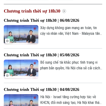
Chương trình thời sự 18h30
Chương trình Thời sự 18h30 | 06/08/2026
Xây dựng không gian mạng an toàn, tin
cậy và nhân văn; Việt Nam - Malaysia tăng
cường trao đổi hợp tác quốc phòng; Cùng
vẽ “bản đồ phở Việt” trên thế giới... là một
số nội dung đáng chú ý trong chương
Chương trình Thời sự 18h30 | 05/08/2026
trình hôm nay.
Bổ sung chế tài khắc phục tình trạng vi
phạm bản quyền; Hà Nội chia sẻ cải cách
bộ máy hành chính với Campuchia; Hà Nội
hoàn thành lấy mẫu ADN tại 2 nghĩa trang
liệt sĩ; Brazil hạ cấp quan hệ ngoại giao với
Chương trình Thời sự 18h30 | 04/08/2026
Argentina;... là một số nội dung đáng chú ý
trong chương trình hôm nay.
Hà Nội - Israel tăng cường hợp tác về
KHCN, đổi mới sáng tạo; Hà Nội khai thác