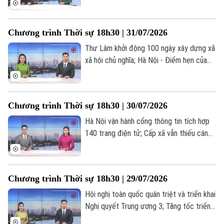
Người Việt 4 phương
9/2026; Thôn, tổ dân phố sau sắp xếp:
Tài chính Ngân hàng
Đầu tư
một tháng vận hành và những chuyển
Ô tô
Giáo dục
Chương trình Thời sự 18h30 | 31/07/2026
động tích cực... là những nội dung chính
Doanh nghiệp
Căn hộ
Tàu
trong chương trình hôm nay.
Thư Lâm khởi động 100 ngày xây dựng xã
Tin tức
Văn hóa
xã hội chủ nghĩa; Hà Nội - Điểm hẹn của
Đất đai
Xe máy
giới kinh tế học toàn cầu; Nhân lực công
Tuyển sinh
Tin tức
Sức khỏe
nghệ: Động lực cho tăng trưởng mới... là
Kinh nghiệm
Thị trường
những nội dung chính trong chương trình
Hướng nghiệp
Làng nghề
Chương trình Thời sự 18h30 | 30/07/2026
hôm nay.
Y tế
Thể thao
Đánh giá
Hà Nội vận hành cổng thông tin tích hợp
Di tích
Dinh dưỡng
140 trang điện tử; Cấp xã vẫn thiếu cán
Bóng đá
Giải trí
bộ chuyên môn chuyên sâu; Hà Nội: Đẩy
Tư vấn sức khỏe
mạnh chuyển đổi xanh - Đưa nông nghiệp
Quần vợt
Tin tức
Đã phát sóng
phát triển bền vững... là những nội dung
Chương trình Thời sự 18h30 | 29/07/2026
chính trong chương trình hôm nay.
Golf
Sao
Hội nghị toàn quốc quán triệt và triển khai
Nghị quyết Trung ương 3; Tăng tốc triển
Điện ảnh
khai xây dựng các dự án nhà ở xã hội;