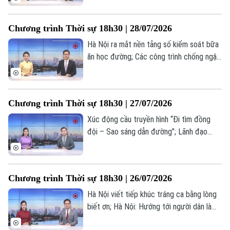
Phòng, chống thiên tai – Hà Nội chủ
Thời trang
động, thích ứng và phát triển bền vững...
Chương trình Thời sự 18h30 | 28/07/2026
là những nội dung chính trong chương
Âm nhạc
trình hôm nay.
Hà Nội ra mắt nền tảng số kiểm soát bữa
ăn học đường; Các công trình chống ngập
bước đầu phát huy hiệu quả; Hà Nội: Từ
xử lý ô nhiễm đến kiến tạo dòng sông
xanh cho tương lai... là những nội dung
Chương trình Thời sự 18h30 | 27/07/2026
chính trong chương trình hôm nay.
Xúc động cầu truyền hình “Đi tìm đồng
đội – Sao sáng dẫn đường”; Lãnh đạo
thành phố dâng hương tưởng nhớ cố Tổng
Bí thư Nguyễn Phú Trọng; Chiến dịch 500
ngày đêm – Hành trình trả lại tên cho các
Chương trình Thời sự 18h30 | 26/07/2026
anh... là những nội dung chính trong
chương trình hôm nay.
Hà Nội viết tiếp khúc tráng ca bằng lòng
biết ơn; Hà Nội: Hướng tới người dân là
trung tâm của phát triển; Giải pháp trọng