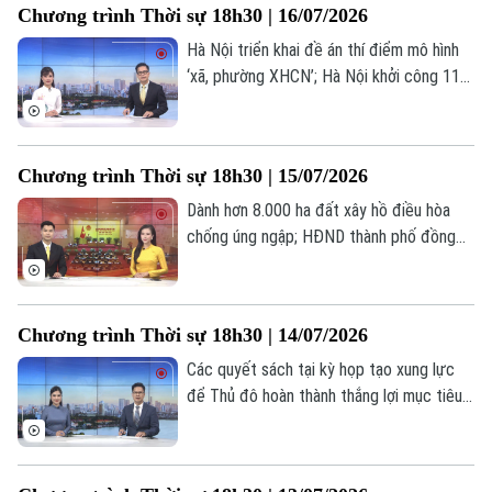
Chương trình Thời sự 18h30 | 16/07/2026
chương trình hôm nay.
0865.116.699 (hotline)
0865.116.699
Hà Nội triển khai đề án thí điểm mô hình
‘xã, phường XHCN’; Hà Nội khởi công 114
dự án nhà ở xã hội trong tháng 9/2026;
Để hạnh phúc là thước đo phát triển của
Hà Nội;... là một số nội dung đáng chú ý
Chương trình Thời sự 18h30 | 15/07/2026
trong chương trình hôm nay.
Dành hơn 8.000 ha đất xây hồ điều hòa
chống úng ngập; HĐND thành phố đồng
hành cùng UBND hoàn thiện cơ chế chính
sách; Tuổi trẻ sáng tạo, tiên phong hành
động;... là một số nội dung đáng chú ý
Chương trình Thời sự 18h30 | 14/07/2026
trong chương trình hôm nay.
Các quyết sách tại kỳ họp tạo xung lực
để Thủ đô hoàn thành thắng lợi mục tiêu
năm 2026; 6 tháng đầu năm: GRDP Hà Nội
tăng trưởng 8,22%; Hà Nội kiến tạo hệ
sinh thái đầu tư thế hệ mới;... là một số