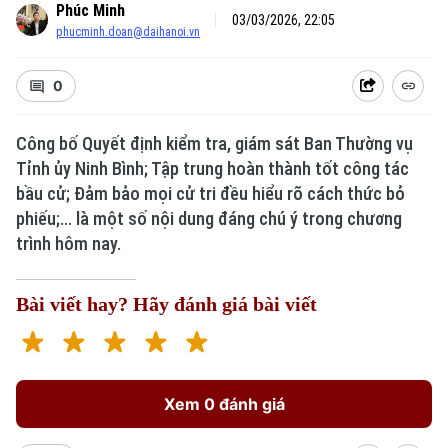
Phúc Minh
03/03/2026, 22:05
phucminh.doan@daihanoi.vn
0
Công bố Quyết định kiểm tra, giám sát Ban Thường vụ
Xu hướng
Tỉnh ủy Ninh Bình; Tập trung hoàn thành tốt công tác
bầu cử; Đảm bảo mọi cử tri đều hiểu rõ cách thức bỏ
phiếu;... là một số nội dung đáng chú ý trong chương
trình hôm nay.
Bài viết hay? Hãy đánh giá bài viết
Xem 0 đánh giá