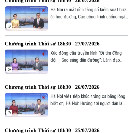
Chương trình Thời sự 18h30 | 28/07/2026
là những nội dung chính trong chương
trình hôm nay.
Hà Nội ra mắt nền tảng số kiểm soát bữa
ăn học đường; Các công trình chống ngập
bước đầu phát huy hiệu quả; Hà Nội: Từ
xử lý ô nhiễm đến kiến tạo dòng sông
xanh cho tương lai... là những nội dung
Chương trình Thời sự 18h30 | 27/07/2026
chính trong chương trình hôm nay.
Xúc động cầu truyền hình “Đi tìm đồng
đội – Sao sáng dẫn đường”; Lãnh đạo
thành phố dâng hương tưởng nhớ cố Tổng
Bí thư Nguyễn Phú Trọng; Chiến dịch 500
Liên hệ đường dây nóng (bấm để gọi)
ngày đêm – Hành trình trả lại tên cho các
Chương trình Thời sự 18h30 | 26/07/2026
Tòa soạn
Tòa soạn
anh... là những nội dung chính trong
chương trình hôm nay.
Hà Nội viết tiếp khúc tráng ca bằng lòng
0865.116.699 (hotline)
0865.116.699
biết ơn; Hà Nội: Hướng tới người dân là
trung tâm của phát triển; Giải pháp trọng
tâm để hiện thực hóa mục tiêu tăng
trưởng hai con số... là những nội dung
Chương trình Thời sự 18h30 | 25/07/2026
chính trong chương trình hôm nay.