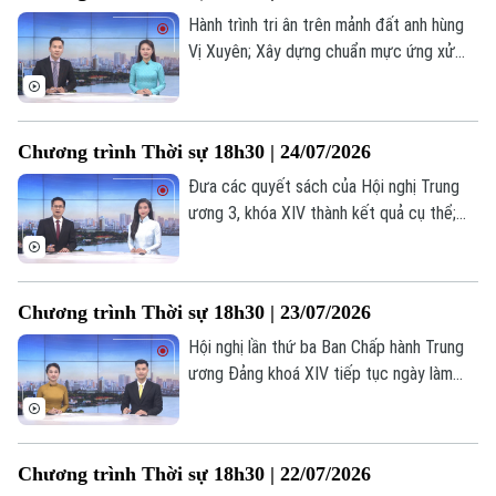
Hành trình tri ân trên mảnh đất anh hùng
Vị Xuyên; Xây dựng chuẩn mực ứng xử
trong hệ sinh thái nội dung số; Mỹ gắn
thêm điều kiện cho thỏa thuận hạt nhân
với Ả Rập Xê Út... là những nội dung chính
Chương trình Thời sự 18h30 | 24/07/2026
trong chương trình hôm nay.
Đưa các quyết sách của Hội nghị Trung
ương 3, khóa XIV thành kết quả cụ thể;
Dồn nguồn lực thực hiện các dự án
đường Vành đai; Chung sức vì hành trình
tìm lại danh tính liệt sĩ; Nhân rộng mô hình
Chương trình Thời sự 18h30 | 23/07/2026
phục hồi chức năng cho người khuyết
tật;... là những nội dung chính trong
Hội nghị lần thứ ba Ban Chấp hành Trung
chương trình hôm nay.
ương Đảng khoá XIV tiếp tục ngày làm
việc thứ tư; Sẵn sàng cho chiến dịch
mang ý nghĩa lịch sử; Hà Nội chủ động,
tăng cường PCCC từ cơ sở... là một số
Bản quyền thuộc về Cơ quan Báo và Phát thanh Truyền hình Hà Nội Giấy
Chương trình Thời sự 18h30 | 22/07/2026
nội dung đáng chú ý trong chương trình
phép số: Số 63/GP-TTDT, cấp ngày 10/05/2023