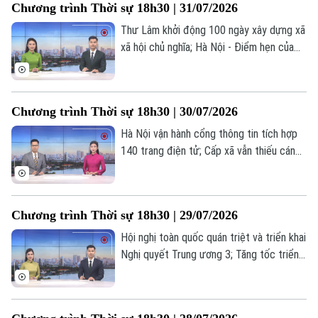
Chương trình Thời sự 18h30 | 31/07/2026
động tích cực... là những nội dung chính
trong chương trình hôm nay.
Thư Lâm khởi động 100 ngày xây dựng xã
xã hội chủ nghĩa; Hà Nội - Điểm hẹn của
giới kinh tế học toàn cầu; Nhân lực công
nghệ: Động lực cho tăng trưởng mới... là
Theo dõi Hà Nội On
những nội dung chính trong chương trình
Chương trình Thời sự 18h30 | 30/07/2026
hôm nay.
Hà Nội vận hành cổng thông tin tích hợp
140 trang điện tử; Cấp xã vẫn thiếu cán
bộ chuyên môn chuyên sâu; Hà Nội: Đẩy
mạnh chuyển đổi xanh - Đưa nông nghiệp
phát triển bền vững... là những nội dung
Chương trình Thời sự 18h30 | 29/07/2026
chính trong chương trình hôm nay.
Hội nghị toàn quốc quán triệt và triển khai
Nghị quyết Trung ương 3; Tăng tốc triển
khai xây dựng các dự án nhà ở xã hội;
Phòng, chống thiên tai – Hà Nội chủ
động, thích ứng và phát triển bền vững...