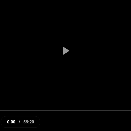
Play
Video
0:00
/
59:20
e
Current
Duration