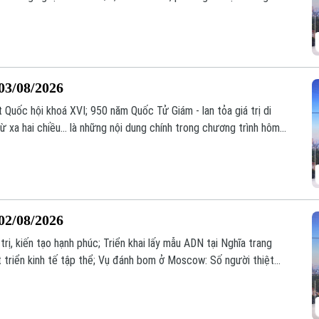
ng;... là một số nội dung đáng chú ý trong chương trình hôm nay.
03/08/2026
Quốc hội khoá XVI; 950 năm Quốc Tử Giám - lan tỏa giá trị di
ừ xa hai chiều... là những nội dung chính trong chương trình hôm
02/08/2026
trị, kiến tạo hạnh phúc; Triển khai lấy mẫu ADN tại Nghĩa trang
át triển kinh tế tập thể; Vụ đánh bom ở Moscow: Số người thiệt
g chương trình hôm nay.