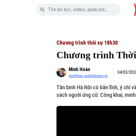
Thứ Bảy
THỜI SỰ
HÀ NỘI
THẾ GIỚI
08 Tháng 08, 2026
Hà Nội
Nhịp sống Hà Nộ
Tin tức
Chương trình thời sự 18h30
Chương trình Thời 
Chính trị
Người Hà Nội
Quân s
Minh Hoàn
Xã hội
Khoảnh khắc Hà 
Hồ sơ
04/03/202
minhhoan.vu@daihanoi.vn
An ninh trật tự
Ẩm thực
Người V
Tân binh Hà Nội có bản lĩnh, ý chí 
sách người ứng cử: Công khai, minh
Công nghệ
Skip Ad