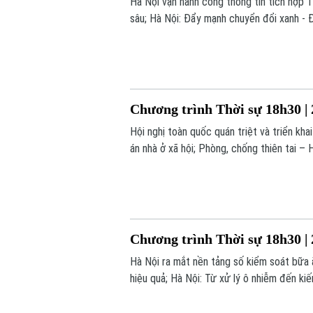
Hà Nội vận hành cổng thông tin tích hợp 
sâu; Hà Nội: Đẩy mạnh chuyển đổi xanh - Đ
trong chương trình hôm nay.
Chương trình Thời sự 18h30 | 
Hội nghị toàn quốc quán triệt và triển kh
án nhà ở xã hội; Phòng, chống thiên tai – 
dung chính trong chương trình hôm nay.
Chương trình Thời sự 18h30 | 
Hà Nội ra mắt nền tảng số kiểm soát bữa
hiệu quả; Hà Nội: Từ xử lý ô nhiễm đến kiế
trong chương trình hôm nay.