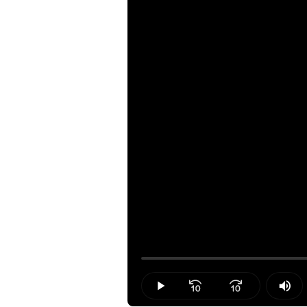
Loaded
:
0.00%
Play
Mut