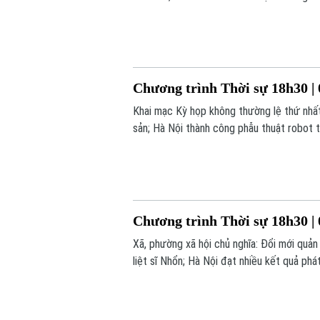
- Từ thí điểm đến chuyển động toàn hệ thố
Chương trình Thời sự 18h30 | 
Khai mạc Kỳ họp không thường lệ thứ nhất 
sản; Hà Nội thành công phẫu thuật robot t
nay.
Chương trình Thời sự 18h30 | 
Xã, phường xã hội chủ nghĩa: Đổi mới quản 
liệt sĩ Nhổn; Hà Nội đạt nhiều kết quả ph
mạng tăng;... là những nội dung chính tron