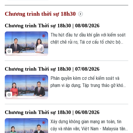
Chương trình thời sự 18h30
Chương trình Thời sự 18h30 | 08/08/2026
Thu hút đầu tư dầu khí gắn với kiểm soát
chặt chẽ rủi ro; Tái cơ cấu tổ chức bộ
máy, đổi mới hoạt động xổ số kiến thiết
Thủ đô; Phấn đấu thông xe kỹ thuật
đường Vành đai 2,5 vào ngày 2/9;... là một
Chương trình Thời sự 18h30 | 07/08/2026
số nội dung đáng chú ý trong chương
trình hôm nay.
Phân quyền kèm cơ chế kiểm soát và
phạm vi áp dụng; Tập trung tháo gỡ khó
khăn, đẩy nhanh công tác giải phóng mặt
bằng; Chuyển đổi số gắn với vận hành
chính quyền địa phương hai cấp;... là một
Chương trình Thời sự 18h30 | 06/08/2026
số nội dung đáng chú ý trong chương
trình hôm nay.
Xây dựng không gian mạng an toàn, tin
cậy và nhân văn; Việt Nam - Malaysia tăng