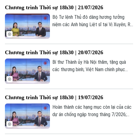
thuyền ghé cảng Ả Rập Xê Út;... là những
Chương trình Thời sự 18h30 | 21/07/2026
nội dung chính trong chương trình hôm
nay.
Bộ Tư lệnh Thủ đô dâng hương tưởng
niệm các Anh hùng Liệt sĩ tại Vị Xuyên; Rõ
người, rõ việc, rõ trách nhiệm trong xử lý
dự án chậm triển khai; Triều Tiên và Nga
thúc đẩy quan hệ Đối tác chiến lược toàn
Chương trình Thời sự 18h30 | 20/07/2026
diện;... là những nội dung chính trong
chương trình hôm nay.
Bí thư Thành ủy Hà Nội thăm, tặng quà
các thương binh; Việt Nam chinh phục
những giới hạn mới trong kỹ thuật ghép
gan; Iran tấn công đáp trả nhằm vào Mỹ
và đồng minh... là một số nội dung đáng
Chương trình Thời sự 18h30 | 19/07/2026
chú ý trong chương trình hôm nay.
Hoàn thành các hạng mục còn lại của các
dự án chống ngập trong tháng 7/2026;
Tháo gỡ "điểm nghẽn" dự án cống hoá
Liên hệ đường dây nóng (bấm để gọi)
mương Kẻ Khế; Nga tấn công quy mô lớn
các nhà máy quốc phòng của Ukraine;... là
Tòa soạn
Tòa soạn