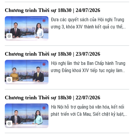
với Ả Rập Xê Út... là những nội dung chính
Chương trình Thời sự 18h30 | 24/07/2026
trong chương trình hôm nay.
Đưa các quyết sách của Hội nghị Trung
ương 3, khóa XIV thành kết quả cụ thể;
Dồn nguồn lực thực hiện các dự án
đường Vành đai; Chung sức vì hành trình
tìm lại danh tính liệt sĩ; Nhân rộng mô hình
Chương trình Thời sự 18h30 | 23/07/2026
phục hồi chức năng cho người khuyết
tật;... là những nội dung chính trong
Hội nghị lần thứ ba Ban Chấp hành Trung
chương trình hôm nay.
ương Đảng khoá XIV tiếp tục ngày làm
việc thứ tư; Sẵn sàng cho chiến dịch
mang ý nghĩa lịch sử; Hà Nội chủ động,
tăng cường PCCC từ cơ sở... là một số
Chương trình Thời sự 18h30 | 22/07/2026
nội dung đáng chú ý trong chương trình
hôm nay.
Hà Nội hỗ trợ quảng bá văn hóa, kết nối
phát triển với Cà Mau; Siết chặt kỷ luật,
kỷ cương, nâng cao trách nhiệm người
đứng đầu; Lực lượng Houthi cảnh báo tàu