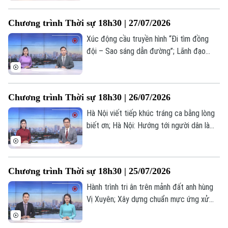
xử lý ô nhiễm đến kiến tạo dòng sông
xanh cho tương lai... là những nội dung
Chương trình Thời sự 18h30 | 27/07/2026
chính trong chương trình hôm nay.
Xúc động cầu truyền hình “Đi tìm đồng
đội – Sao sáng dẫn đường”; Lãnh đạo
thành phố dâng hương tưởng nhớ cố Tổng
Bí thư Nguyễn Phú Trọng; Chiến dịch 500
ngày đêm – Hành trình trả lại tên cho các
Chương trình Thời sự 18h30 | 26/07/2026
anh... là những nội dung chính trong
chương trình hôm nay.
Hà Nội viết tiếp khúc tráng ca bằng lòng
biết ơn; Hà Nội: Hướng tới người dân là
trung tâm của phát triển; Giải pháp trọng
tâm để hiện thực hóa mục tiêu tăng
trưởng hai con số... là những nội dung
Chương trình Thời sự 18h30 | 25/07/2026
chính trong chương trình hôm nay.
Theo dõi Hà Nội On
Hành trình tri ân trên mảnh đất anh hùng
Vị Xuyên; Xây dựng chuẩn mực ứng xử
trong hệ sinh thái nội dung số; Mỹ gắn
thêm điều kiện cho thỏa thuận hạt nhân