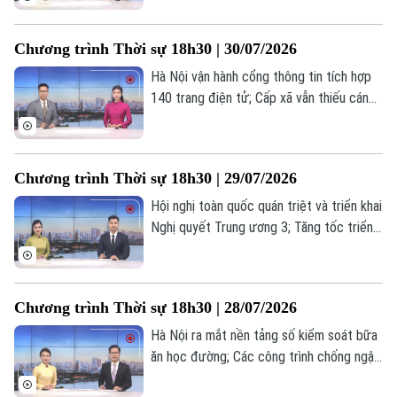
nghệ: Động lực cho tăng trưởng mới... là
Thời trang
những nội dung chính trong chương trình
Chương trình Thời sự 18h30 | 30/07/2026
hôm nay.
Âm nhạc
Hà Nội vận hành cổng thông tin tích hợp
140 trang điện tử; Cấp xã vẫn thiếu cán
bộ chuyên môn chuyên sâu; Hà Nội: Đẩy
mạnh chuyển đổi xanh - Đưa nông nghiệp
phát triển bền vững... là những nội dung
Chương trình Thời sự 18h30 | 29/07/2026
chính trong chương trình hôm nay.
Hội nghị toàn quốc quán triệt và triển khai
Nghị quyết Trung ương 3; Tăng tốc triển
khai xây dựng các dự án nhà ở xã hội;
Phòng, chống thiên tai – Hà Nội chủ
động, thích ứng và phát triển bền vững...
Chương trình Thời sự 18h30 | 28/07/2026
là những nội dung chính trong chương
trình hôm nay.
Hà Nội ra mắt nền tảng số kiểm soát bữa
ăn học đường; Các công trình chống ngập
bước đầu phát huy hiệu quả; Hà Nội: Từ