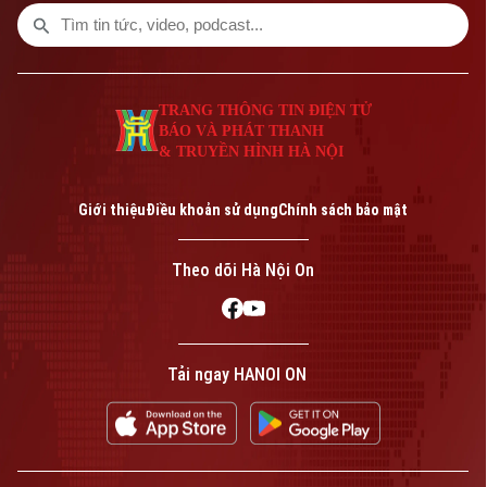
một số nội dung đáng chú ý trong chương
trình hôm nay.
TRANG THÔNG TIN ĐIỆN TỬ
BÁO VÀ PHÁT THANH
& TRUYỀN HÌNH HÀ NỘI
Giới thiệu
Điều khoản sử dụng
Chính sách bảo mật
Theo dõi Hà Nội On
Tải ngay HANOI ON