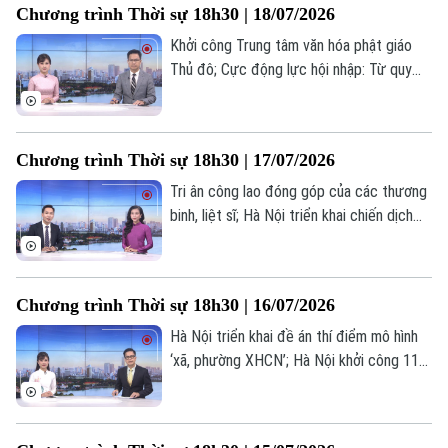
Chương trình Thời sự 18h30 | 18/07/2026
một số nội dung đáng chú ý trong chương
0865.116.699 (hotline)
0865.116.699
trình hôm nay.
Khởi công Trung tâm văn hóa phật giáo
Thủ đô; Cực động lực hội nhập: Từ quy
hoạch đến không gian phát triển mới; Chủ
động phòng ngừa – Hạn chế nguy cơ
cháy nổ;... là một số nội dung đáng chú ý
Chương trình Thời sự 18h30 | 17/07/2026
trong chương trình hôm nay.
Tri ân công lao đóng góp của các thương
binh, liệt sĩ; Hà Nội triển khai chiến dịch
100 ngày chuyển đổi số; Khoa học công
nghệ - Động lực phát triển mới của Hà
Nội;... là một số nội dung đáng chú ý trong
Chương trình Thời sự 18h30 | 16/07/2026
chương trình hôm nay.
Hà Nội triển khai đề án thí điểm mô hình
‘xã, phường XHCN’; Hà Nội khởi công 114
dự án nhà ở xã hội trong tháng 9/2026;
Để hạnh phúc là thước đo phát triển của
Hà Nội;... là một số nội dung đáng chú ý