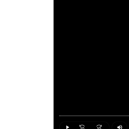
Loaded
:
0.19%