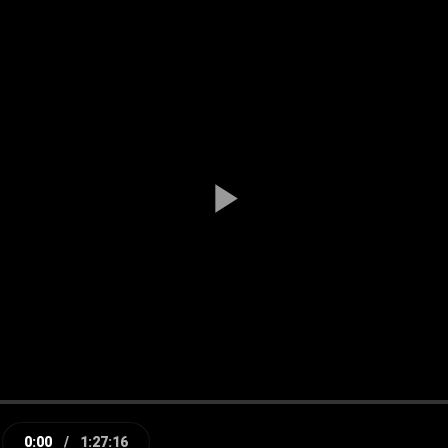
Play
Video
0:00
/
1:27:16