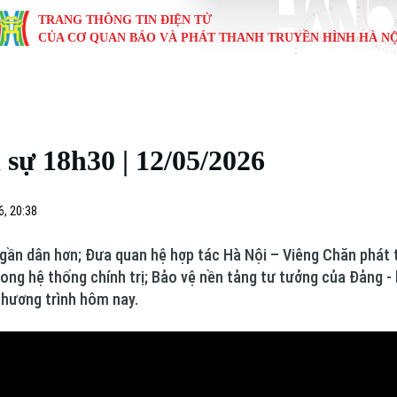
TRANG THÔNG TIN ĐIỆN TỬ
CỦA CƠ QUAN BÁO VÀ PHÁT THANH TRUYỀN HÌNH HÀ NỘ
KINH TẾ
NHÀ ĐẤT
TÀU VÀ XE
GIÁO DỤC
VĂN HÓA
SỨC KHỎ
i
Tin tức
Tin tức
Ô tô
Tin tức
Tin tức
Y tế
sự 18h30 | 12/05/2026
ự
Cafe sáng
Đầu tư
Tàu
Tuyển sinh
Làng nghề
Dinh dư
Nội
Tài chính Ngân hàng
Căn hộ
Xe máy
Hướng nghiệp
Di tích
Tư vấn 
6, 20:38
iệt 4 phương
Doanh nghiệp
Đất đai
Thị trường
gần dân hơn; Đưa quan hệ hợp tác Hà Nội – Viêng Chăn phát 
ng hệ thống chính trị; Bảo vệ nền tảng tư tưởng của Đảng - k
Kinh nghiệm
Đánh giá
chương trình hôm nay.