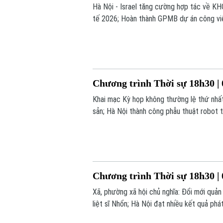
Hà Nội - Israel tăng cường hợp tác về KHC
tế 2026; Hoàn thành GPMB dự án công viên
- Từ thí điểm đến chuyển động toàn hệ thố
Chương trình Thời sự 18h30 | 
Khai mạc Kỳ họp không thường lệ thứ nhất 
sản; Hà Nội thành công phẫu thuật robot t
nay.
Chương trình Thời sự 18h30 | 
Xã, phường xã hội chủ nghĩa: Đổi mới quản 
liệt sĩ Nhổn; Hà Nội đạt nhiều kết quả ph
mạng tăng;... là những nội dung chính tron