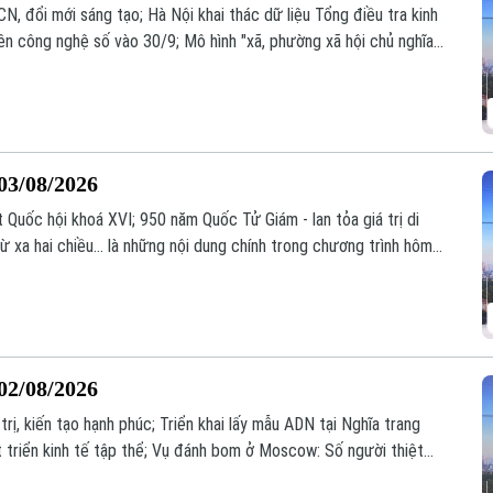
N, đổi mới sáng tạo; Hà Nội khai thác dữ liệu Tổng điều tra kinh
 công nghệ số vào 30/9; Mô hình "xã, phường xã hội chủ nghĩa"
ng;... là một số nội dung đáng chú ý trong chương trình hôm nay.
03/08/2026
Quốc hội khoá XVI; 950 năm Quốc Tử Giám - lan tỏa giá trị di
ừ xa hai chiều... là những nội dung chính trong chương trình hôm
02/08/2026
trị, kiến tạo hạnh phúc; Triển khai lấy mẫu ADN tại Nghĩa trang
át triển kinh tế tập thể; Vụ đánh bom ở Moscow: Số người thiệt
g chương trình hôm nay.