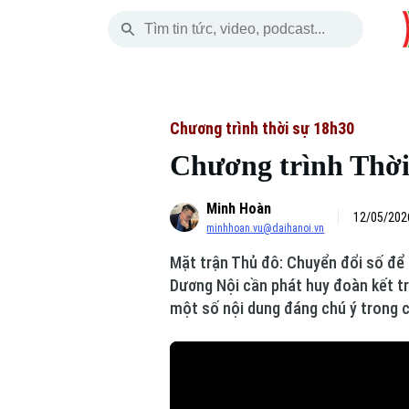
Thứ Năm
THỜI SỰ
HÀ NỘI
THẾ GIỚI
06 Tháng 08, 2026
Hà Nội
Nhịp sống Hà Nộ
Tin tức
Chương trình thời sự 18h30
Chương trình Thời 
Chính trị
Người Hà Nội
Quân s
Minh Hoàn
Xã hội
Khoảnh khắc Hà 
Hồ sơ
12/05/202
minhhoan.vu@daihanoi.vn
An ninh trật tự
Ẩm thực
Người V
Mặt trận Thủ đô: Chuyển đổi số để 
Dương Nội cần phát huy đoàn kết tro
Công nghệ
một số nội dung đáng chú ý trong 
Skip Ad