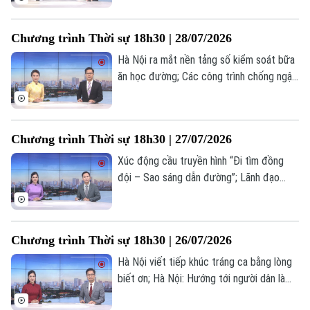
Phòng, chống thiên tai – Hà Nội chủ
Thời trang
động, thích ứng và phát triển bền vững...
Chương trình Thời sự 18h30 | 28/07/2026
là những nội dung chính trong chương
Âm nhạc
trình hôm nay.
Hà Nội ra mắt nền tảng số kiểm soát bữa
ăn học đường; Các công trình chống ngập
bước đầu phát huy hiệu quả; Hà Nội: Từ
xử lý ô nhiễm đến kiến tạo dòng sông
xanh cho tương lai... là những nội dung
Chương trình Thời sự 18h30 | 27/07/2026
chính trong chương trình hôm nay.
Xúc động cầu truyền hình “Đi tìm đồng
đội – Sao sáng dẫn đường”; Lãnh đạo
thành phố dâng hương tưởng nhớ cố Tổng
Bí thư Nguyễn Phú Trọng; Chiến dịch 500
ngày đêm – Hành trình trả lại tên cho các
Chương trình Thời sự 18h30 | 26/07/2026
anh... là những nội dung chính trong
chương trình hôm nay.
Hà Nội viết tiếp khúc tráng ca bằng lòng
biết ơn; Hà Nội: Hướng tới người dân là
trung tâm của phát triển; Giải pháp trọng