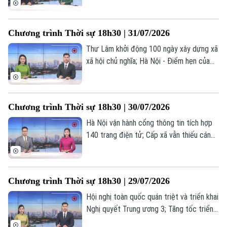
Người Việt 4 phương
9/2026; Thôn, tổ dân phố sau sắp xếp:
Tài chính Ngân hàng
Đầu tư
một tháng vận hành và những chuyển
Ô tô
Giáo dục
Chương trình Thời sự 18h30 | 31/07/2026
động tích cực... là những nội dung chính
Doanh nghiệp
Căn hộ
Tàu
trong chương trình hôm nay.
Thư Lâm khởi động 100 ngày xây dựng xã
Tin tức
Văn hóa
xã hội chủ nghĩa; Hà Nội - Điểm hẹn của
Đất đai
Xe máy
giới kinh tế học toàn cầu; Nhân lực công
Tuyển sinh
Tin tức
Sức khỏe
nghệ: Động lực cho tăng trưởng mới... là
Kinh nghiệm
Thị trường
những nội dung chính trong chương trình
Hướng nghiệp
Làng nghề
Chương trình Thời sự 18h30 | 30/07/2026
hôm nay.
Y tế
Thể thao
Đánh giá
Hà Nội vận hành cổng thông tin tích hợp
Di tích
Dinh dưỡng
140 trang điện tử; Cấp xã vẫn thiếu cán
Bóng đá
Giải trí
bộ chuyên môn chuyên sâu; Hà Nội: Đẩy
Tư vấn sức khỏe
mạnh chuyển đổi xanh - Đưa nông nghiệp
Quần vợt
Tin tức
Đã phát sóng
phát triển bền vững... là những nội dung
Chương trình Thời sự 18h30 | 29/07/2026
chính trong chương trình hôm nay.
Golf
Sao
Hội nghị toàn quốc quán triệt và triển khai
Nghị quyết Trung ương 3; Tăng tốc triển
Điện ảnh
khai xây dựng các dự án nhà ở xã hội;