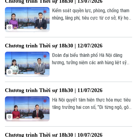
Chương trình Thời sự 18h30 | 13/07/2026
nội dung đáng chú ý trong chương trình
hôm nay.
Kiểm soát quyền lực, phòng, chống tham
nhũng, lãng phí, tiêu cực từ cơ sở; Kỳ họp
thứ 5 HĐND thành phố xem xét 48 nội
dung quan trọng; Giảm ùn tắc giao thông
– Từ xử lý điểm nóng đến quản trị chủ
Chương trình Thời sự 18h30 | 12/07/2026
động;... là một số nội dung đáng chú ý
trong chương trình hôm nay.
Đoàn đại biểu thành phố Hà Nội dâng
hương, tưởng niệm các anh hùng liệt sỹ
tại Quảng Trị; Hà Nội khẩn trương giải
quyết tình trạng dự án chồng lấn dự án;
Những dòng sông làm nên bản sắc đô
Chương trình Thời sự 18h30 | 11/07/2026
thị;... là một số nội dung đáng chú ý trong
chương trình hôm nay.
Hà Nội quyết tâm hiện thực hóa mục tiêu
tăng trưởng hai con số; "Đi từng ngõ, gõ
từng nhà" để cập nhật dữ liệu đất đai;
Giao thông xanh - Chìa khóa thành công
của vùng phát thải thấp;... là một số nội
Chương trình Thời sự 18h30 | 10/07/2026
dung đáng chú ý trong chương trình hôm