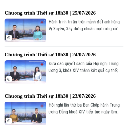
tâm để hiện thực hóa mục tiêu tăng
trưởng hai con số... là những nội dung
Chương trình Thời sự 18h30 | 25/07/2026
chính trong chương trình hôm nay.
Hành trình tri ân trên mảnh đất anh hùng
Vị Xuyên; Xây dựng chuẩn mực ứng xử
trong hệ sinh thái nội dung số; Mỹ gắn
thêm điều kiện cho thỏa thuận hạt nhân
với Ả Rập Xê Út... là những nội dung chính
Chương trình Thời sự 18h30 | 24/07/2026
trong chương trình hôm nay.
Đưa các quyết sách của Hội nghị Trung
ương 3, khóa XIV thành kết quả cụ thể;
Dồn nguồn lực thực hiện các dự án
đường Vành đai; Chung sức vì hành trình
tìm lại danh tính liệt sĩ; Nhân rộng mô hình
Chương trình Thời sự 18h30 | 23/07/2026
phục hồi chức năng cho người khuyết
Theo dõi Hà Nội On
tật;... là những nội dung chính trong
Hội nghị lần thứ ba Ban Chấp hành Trung
chương trình hôm nay.
ương Đảng khoá XIV tiếp tục ngày làm
việc thứ tư; Sẵn sàng cho chiến dịch
mang ý nghĩa lịch sử; Hà Nội chủ động,