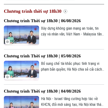
Chương trình thời sự 18h30
Chương trình Thời sự 18h30 | 06/08/2026
Xây dựng không gian mạng an toàn, tin
cậy và nhân văn; Việt Nam - Malaysia tăng
cường trao đổi hợp tác quốc phòng; Cùng
vẽ “bản đồ phở Việt” trên thế giới... là một
số nội dung đáng chú ý trong chương
Chương trình Thời sự 18h30 | 05/08/2026
trình hôm nay.
Bổ sung chế tài khắc phục tình trạng vi
phạm bản quyền; Hà Nội chia sẻ cải cách
bộ máy hành chính với Campuchia; Hà Nội
hoàn thành lấy mẫu ADN tại 2 nghĩa trang
liệt sĩ; Brazil hạ cấp quan hệ ngoại giao với
Chương trình Thời sự 18h30 | 04/08/2026
Argentina;... là một số nội dung đáng chú ý
trong chương trình hôm nay.
Hà Nội - Israel tăng cường hợp tác về
KHCN, đổi mới sáng tạo; Hà Nội khai thác