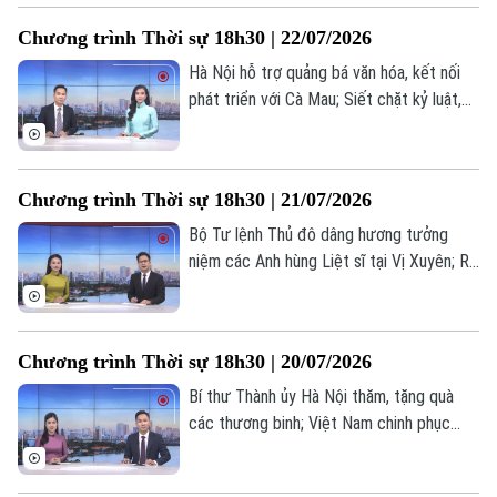
tăng cường PCCC từ cơ sở... là một số
Chương trình Thời sự 18h30 | 22/07/2026
nội dung đáng chú ý trong chương trình
hôm nay.
Hà Nội hỗ trợ quảng bá văn hóa, kết nối
phát triển với Cà Mau; Siết chặt kỷ luật,
kỷ cương, nâng cao trách nhiệm người
đứng đầu; Lực lượng Houthi cảnh báo tàu
thuyền ghé cảng Ả Rập Xê Út;... là những
Chương trình Thời sự 18h30 | 21/07/2026
nội dung chính trong chương trình hôm
nay.
Bộ Tư lệnh Thủ đô dâng hương tưởng
niệm các Anh hùng Liệt sĩ tại Vị Xuyên; Rõ
người, rõ việc, rõ trách nhiệm trong xử lý
dự án chậm triển khai; Triều Tiên và Nga
thúc đẩy quan hệ Đối tác chiến lược toàn
Chương trình Thời sự 18h30 | 20/07/2026
diện;... là những nội dung chính trong
chương trình hôm nay.
Bí thư Thành ủy Hà Nội thăm, tặng quà
các thương binh; Việt Nam chinh phục
những giới hạn mới trong kỹ thuật ghép
gan; Iran tấn công đáp trả nhằm vào Mỹ