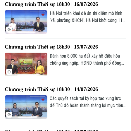
Chương trình Thời sự 18h30 | 16/07/2026
chương trình hôm nay.
0865.116.699 (hotline)
0865.116.699
Hà Nội triển khai đề án thí điểm mô hình
‘xã, phường XHCN’; Hà Nội khởi công 114
dự án nhà ở xã hội trong tháng 9/2026;
Để hạnh phúc là thước đo phát triển của
Hà Nội;... là một số nội dung đáng chú ý
Chương trình Thời sự 18h30 | 15/07/2026
trong chương trình hôm nay.
Dành hơn 8.000 ha đất xây hồ điều hòa
chống úng ngập; HĐND thành phố đồng
hành cùng UBND hoàn thiện cơ chế chính
sách; Tuổi trẻ sáng tạo, tiên phong hành
động;... là một số nội dung đáng chú ý
Chương trình Thời sự 18h30 | 14/07/2026
trong chương trình hôm nay.
Các quyết sách tại kỳ họp tạo xung lực
để Thủ đô hoàn thành thắng lợi mục tiêu
năm 2026; 6 tháng đầu năm: GRDP Hà Nội
tăng trưởng 8,22%; Hà Nội kiến tạo hệ
sinh thái đầu tư thế hệ mới;... là một số