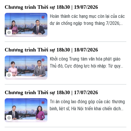
và đồng minh... là một số nội dung đáng
Chương trình Thời sự 18h30 | 19/07/2026
chú ý trong chương trình hôm nay.
Hoàn thành các hạng mục còn lại của các
dự án chống ngập trong tháng 7/2026;
Tháo gỡ "điểm nghẽn" dự án cống hoá
mương Kẻ Khế; Nga tấn công quy mô lớn
các nhà máy quốc phòng của Ukraine;... là
Chương trình Thời sự 18h30 | 18/07/2026
một số nội dung đáng chú ý trong chương
trình hôm nay.
Khởi công Trung tâm văn hóa phật giáo
Thủ đô; Cực động lực hội nhập: Từ quy
hoạch đến không gian phát triển mới; Chủ
động phòng ngừa – Hạn chế nguy cơ
cháy nổ;... là một số nội dung đáng chú ý
Chương trình Thời sự 18h30 | 17/07/2026
trong chương trình hôm nay.
Tri ân công lao đóng góp của các thương
binh, liệt sĩ; Hà Nội triển khai chiến dịch
100 ngày chuyển đổi số; Khoa học công
Liên hệ đường dây nóng (bấm để gọi)
nghệ - Động lực phát triển mới của Hà
Nội;... là một số nội dung đáng chú ý trong
Tòa soạn
Tòa soạn