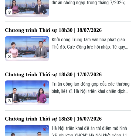
dự án chống ngập trong tháng 7/2026;
Tháo gỡ "điểm nghẽn" dự án cống hoá
mương Kẻ Khế; Nga tấn công quy mô lớn
các nhà máy quốc phòng của Ukraine;... là
Chương trình Thời sự 18h30 | 18/07/2026
một số nội dung đáng chú ý trong chương
trình hôm nay.
Khởi công Trung tâm văn hóa phật giáo
Thủ đô; Cực động lực hội nhập: Từ quy
hoạch đến không gian phát triển mới; Chủ
động phòng ngừa – Hạn chế nguy cơ
cháy nổ;... là một số nội dung đáng chú ý
Chương trình Thời sự 18h30 | 17/07/2026
trong chương trình hôm nay.
Tri ân công lao đóng góp của các thương
binh, liệt sĩ; Hà Nội triển khai chiến dịch
100 ngày chuyển đổi số; Khoa học công
nghệ - Động lực phát triển mới của Hà
Nội;... là một số nội dung đáng chú ý trong
Chương trình Thời sự 18h30 | 16/07/2026
chương trình hôm nay.
Hà Nội triển khai đề án thí điểm mô hình
‘xã, phường XHCN’; Hà Nội khởi công 114