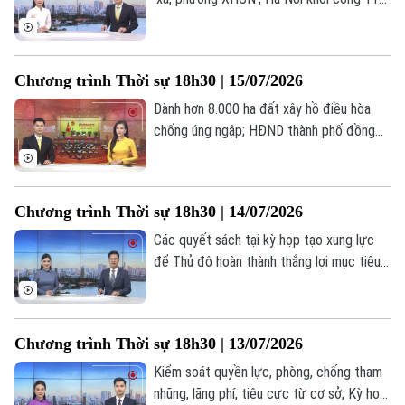
dự án nhà ở xã hội trong tháng 9/2026;
Để hạnh phúc là thước đo phát triển của
Theo dõi Hà Nội On
Hà Nội;... là một số nội dung đáng chú ý
Chương trình Thời sự 18h30 | 15/07/2026
trong chương trình hôm nay.
Dành hơn 8.000 ha đất xây hồ điều hòa
chống úng ngập; HĐND thành phố đồng
hành cùng UBND hoàn thiện cơ chế chính
sách; Tuổi trẻ sáng tạo, tiên phong hành
động;... là một số nội dung đáng chú ý
Chương trình Thời sự 18h30 | 14/07/2026
trong chương trình hôm nay.
Các quyết sách tại kỳ họp tạo xung lực
để Thủ đô hoàn thành thắng lợi mục tiêu
năm 2026; 6 tháng đầu năm: GRDP Hà Nội
tăng trưởng 8,22%; Hà Nội kiến tạo hệ
sinh thái đầu tư thế hệ mới;... là một số
Chương trình Thời sự 18h30 | 13/07/2026
nội dung đáng chú ý trong chương trình
hôm nay.
Kiểm soát quyền lực, phòng, chống tham
nhũng, lãng phí, tiêu cực từ cơ sở; Kỳ họp