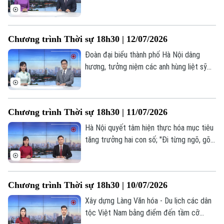
thứ 5 HĐND thành phố xem xét 48 nội
dung quan trọng; Giảm ùn tắc giao thông
– Từ xử lý điểm nóng đến quản trị chủ
Chương trình Thời sự 18h30 | 12/07/2026
động;... là một số nội dung đáng chú ý
trong chương trình hôm nay.
Đoàn đại biểu thành phố Hà Nội dâng
hương, tưởng niệm các anh hùng liệt sỹ
tại Quảng Trị; Hà Nội khẩn trương giải
quyết tình trạng dự án chồng lấn dự án;
Những dòng sông làm nên bản sắc đô
Chương trình Thời sự 18h30 | 11/07/2026
thị;... là một số nội dung đáng chú ý trong
chương trình hôm nay.
Hà Nội quyết tâm hiện thực hóa mục tiêu
tăng trưởng hai con số; "Đi từng ngõ, gõ
từng nhà" để cập nhật dữ liệu đất đai;
Giao thông xanh - Chìa khóa thành công
của vùng phát thải thấp;... là một số nội
Chương trình Thời sự 18h30 | 10/07/2026
dung đáng chú ý trong chương trình hôm
nay.
Xây dựng Làng Văn hóa - Du lịch các dân
tộc Việt Nam bằng điểm đến tầm cỡ