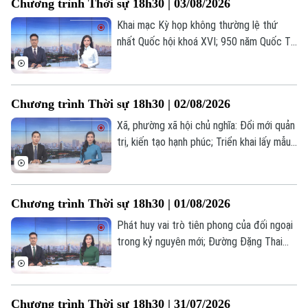
Chương trình Thời sự 18h30 | 03/08/2026
chủ nghĩa" - Từ thí điểm đến chuyển động
toàn hệ thống;... là một số nội dung đáng
Khai mạc Kỳ họp không thường lệ thứ
chú ý trong chương trình hôm nay.
nhất Quốc hội khoá XVI; 950 năm Quốc Tử
Giám - lan tỏa giá trị di sản; Hà Nội thành
công phẫu thuật robot từ xa hai chiều... là
những nội dung chính trong chương trình
Chương trình Thời sự 18h30 | 02/08/2026
hôm nay.
Xã, phường xã hội chủ nghĩa: Đổi mới quản
trị, kiến tạo hạnh phúc; Triển khai lấy mẫu
ADN tại Nghĩa trang liệt sĩ Nhổn; Hà Nội
đạt nhiều kết quả phát triển kinh tế tập
thể; Vụ đánh bom ở Moscow: Số người
Chương trình Thời sự 18h30 | 01/08/2026
thiệt mạng tăng;... là những nội dung chính
trong chương trình hôm nay.
Phát huy vai trò tiên phong của đối ngoại
trong kỷ nguyên mới; Đường Đặng Thai
Mai giai đoạn I sẽ hoàn thành vào tháng
9/2026; Thôn, tổ dân phố sau sắp xếp:
một tháng vận hành và những chuyển
Chương trình Thời sự 18h30 | 31/07/2026
động tích cực... là những nội dung chính