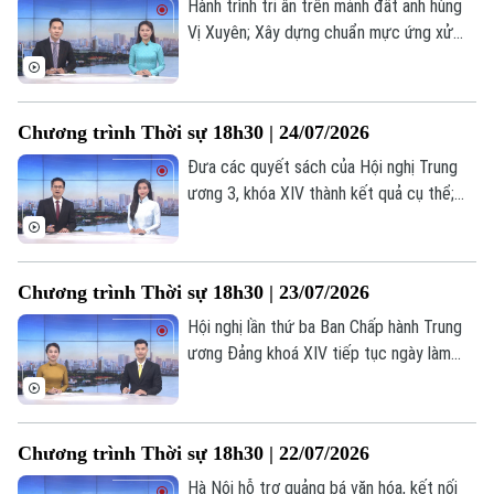
Hành trình tri ân trên mảnh đất anh hùng
Hướng nghiệp
Làng nghề
Y tế
Vị Xuyên; Xây dựng chuẩn mực ứng xử
Thể thao
Đánh giá
trong hệ sinh thái nội dung số; Mỹ gắn
Di tích
Dinh dưỡng
thêm điều kiện cho thỏa thuận hạt nhân
Bóng đá
Giải trí
với Ả Rập Xê Út... là những nội dung chính
Chương trình Thời sự 18h30 | 24/07/2026
Tư vấn sức khỏe
trong chương trình hôm nay.
Quần vợt
Tin tức
Đã phát sóng
Đưa các quyết sách của Hội nghị Trung
ương 3, khóa XIV thành kết quả cụ thể;
Golf
Sao
Dồn nguồn lực thực hiện các dự án
đường Vành đai; Chung sức vì hành trình
Điện ảnh
tìm lại danh tính liệt sĩ; Nhân rộng mô hình
Chương trình Thời sự 18h30 | 23/07/2026
phục hồi chức năng cho người khuyết
Thời trang
tật;... là những nội dung chính trong
Hội nghị lần thứ ba Ban Chấp hành Trung
chương trình hôm nay.
ương Đảng khoá XIV tiếp tục ngày làm
Âm nhạc
việc thứ tư; Sẵn sàng cho chiến dịch
mang ý nghĩa lịch sử; Hà Nội chủ động,
tăng cường PCCC từ cơ sở... là một số
Chương trình Thời sự 18h30 | 22/07/2026
nội dung đáng chú ý trong chương trình
hôm nay.
Hà Nội hỗ trợ quảng bá văn hóa, kết nối