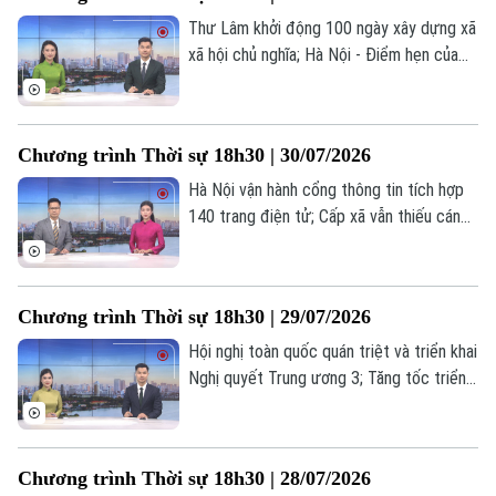
trong chương trình hôm nay.
Thư Lâm khởi động 100 ngày xây dựng xã
xã hội chủ nghĩa; Hà Nội - Điểm hẹn của
giới kinh tế học toàn cầu; Nhân lực công
nghệ: Động lực cho tăng trưởng mới... là
những nội dung chính trong chương trình
Chương trình Thời sự 18h30 | 30/07/2026
hôm nay.
Hà Nội vận hành cổng thông tin tích hợp
140 trang điện tử; Cấp xã vẫn thiếu cán
bộ chuyên môn chuyên sâu; Hà Nội: Đẩy
mạnh chuyển đổi xanh - Đưa nông nghiệp
phát triển bền vững... là những nội dung
Chương trình Thời sự 18h30 | 29/07/2026
chính trong chương trình hôm nay.
Hội nghị toàn quốc quán triệt và triển khai
Nghị quyết Trung ương 3; Tăng tốc triển
khai xây dựng các dự án nhà ở xã hội;
Chuyên mục
Phòng, chống thiên tai – Hà Nội chủ
động, thích ứng và phát triển bền vững...
Thời sự
Chương trình Thời sự 18h30 | 28/07/2026
là những nội dung chính trong chương