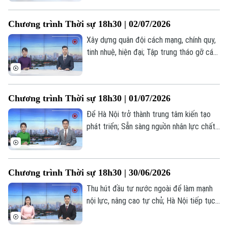
dịch 500 ngày đêm tìm kiếm, quy tập và
xác định danh tính hài cốt liệt sĩ;... là một
Chương trình Thời sự 18h30 | 02/07/2026
số nội dung đáng chú ý trong chương
trình hôm nay.
Xây dựng quân đội cách mạng, chính quy,
tinh nhuệ, hiện đại; Tập trung tháo gỡ các
điểm nghẽn để bứt phá trong 6 tháng
cuối năm; Sáp nhập thôn, tổ dân phố quy
mô mới, yêu cầu mới trong quản trị cơ
Chương trình Thời sự 18h30 | 01/07/2026
sở... là một số nội dung đáng chú ý trong
chương trình hôm nay.
Để Hà Nội trở thành trung tâm kiến tạo
phát triển; Sẵn sàng nguồn nhân lực chất
lượng cao thực hiện Nghị quyết 57; Vùng
phát thải thấp - Bước chuyển cho một
Thủ đô xanh... là một số nội dung đáng
Chương trình Thời sự 18h30 | 30/06/2026
chú ý trong chương trình hôm nay.
Thu hút đầu tư nước ngoài để làm mạnh
nội lực, nâng cao tự chủ; Hà Nội tiếp tục
kiến tạo hệ sinh thái FDI chất lượng cao;
Tuyển sinh đầu cấp năm học 2026-2027: