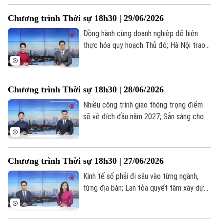
Thuận tiện và minh bạch hơn;... là một số
Chương trình Thời sự 18h30 | 29/06/2026
nội dung đáng chú ý trong chương trình
hôm nay.
Đồng hành cùng doanh nghiệp để hiện
thực hóa quy hoạch Thủ đô; Hà Nội trao
quyết định đầu tư, thu hút nguồn vốn
trong nước và quốc tế; Từ tầm nhìn quy
hoạch 100 năm đến hệ sinh thái đầu tư
Chương trình Thời sự 18h30 | 28/06/2026
chiến lược;... là một số nội dung đáng chú
ý trong chương trình hôm nay.
Nhiều công trình giao thông trọng điểm
sẽ về đích đầu năm 2027; Sẵn sàng cho
Hội nghị Công bố Quy hoạch Thủ đô và
xúc tiến đầu tư năm 2026; Không để hợp
đồng kỳ nghỉ trở thành cái bẫy;... là một
Chương trình Thời sự 18h30 | 27/06/2026
số nội dung đáng chú ý trong chương
trình hôm nay.
Kinh tế số phải đi sâu vào từng ngành,
từng địa bàn; Lan tỏa quyết tâm xây dựng
cộng đồng không ma túy; Ngày hội việc
làm dành cho người cao tuổi; Không để