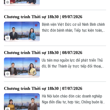
quốc tế; Phải sớm đưa Khu công nghệ
cao Hòa Lạc thành hạt nhân của đổi mới
sáng tạo; Đảng ủy HĐND thành phố trao
Chương trình Thời sự 18h30 | 09/07/2026
các quyết định về công tác Đảng;... là
một số nội dung đáng chú ý trong chương
Bệnh viện Việt Đức cơ sở Ninh Bình chính
trình hôm nay.
thức đón bệnh nhân; Tiếp tục kiện toàn,
vận hành bộ máy tinh gọn, hiệu lực hiệu
quả; Xây dựng Mặt trận Thủ đô vững
mạnh, gần dân, sát dân, vì nhân dân... là
Chương trình Thời sự 18h30 | 08/07/2026
một số nội dung đáng chú ý trong chương
trình hôm nay.
Ưu tiên mọi nguồn lực để phát triển Thủ
đô; Bí thư Thành ủy trực tiếp đối thoại,
giải quyết kiến nghị của công dân; Đẩy
nhanh tiến độ ''làm sạch" cơ sở dữ liệu đất
đai;... là một số nội dung đáng chú ý trong
Chương trình Thời sự 18h30 | 07/07/2026
chương trình hôm nay.
Hà Nội luôn chào đón các doanh nghiệp
Nga đến đầu tư, hợp tác; Chống buôn lậu,
gian lận thương mại là nhiệm vụ thường