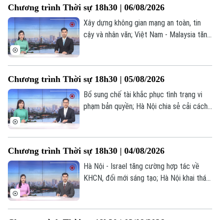
Chương trình Thời sự 18h30 | 06/08/2026
Xây dựng không gian mạng an toàn, tin
cậy và nhân văn; Việt Nam - Malaysia tăng
cường trao đổi hợp tác quốc phòng; Cùng
vẽ “bản đồ phở Việt” trên thế giới... là một
số nội dung đáng chú ý trong chương
Chương trình Thời sự 18h30 | 05/08/2026
trình hôm nay.
Bổ sung chế tài khắc phục tình trạng vi
phạm bản quyền; Hà Nội chia sẻ cải cách
bộ máy hành chính với Campuchia; Hà Nội
hoàn thành lấy mẫu ADN tại 2 nghĩa trang
liệt sĩ; Brazil hạ cấp quan hệ ngoại giao với
Chương trình Thời sự 18h30 | 04/08/2026
Argentina;... là một số nội dung đáng chú ý
trong chương trình hôm nay.
Hà Nội - Israel tăng cường hợp tác về
KHCN, đổi mới sáng tạo; Hà Nội khai thác
dữ liệu Tổng điều tra kinh tế 2026; Hoàn
thành GPMB dự án công viên công nghệ
số vào 30/9; Mô hình "xã, phường xã hội