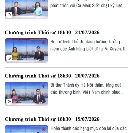
phát triển với Cà Mau; Siết chặt kỷ luật,
kỷ cương, nâng cao trách nhiệm người
đứng đầu; Lực lượng Houthi cảnh báo tàu
thuyền ghé cảng Ả Rập Xê Út;... là những
Chương trình Thời sự 18h30 | 21/07/2026
nội dung chính trong chương trình hôm
nay.
Bộ Tư lệnh Thủ đô dâng hương tưởng
niệm các Anh hùng Liệt sĩ tại Vị Xuyên; Rõ
người, rõ việc, rõ trách nhiệm trong xử lý
dự án chậm triển khai; Triều Tiên và Nga
thúc đẩy quan hệ Đối tác chiến lược toàn
Chương trình Thời sự 18h30 | 20/07/2026
diện;... là những nội dung chính trong
chương trình hôm nay.
Bí thư Thành ủy Hà Nội thăm, tặng quà
các thương binh; Việt Nam chinh phục
những giới hạn mới trong kỹ thuật ghép
gan; Iran tấn công đáp trả nhằm vào Mỹ
và đồng minh... là một số nội dung đáng
Chương trình Thời sự 18h30 | 19/07/2026
chú ý trong chương trình hôm nay.
Hoàn thành các hạng mục còn lại của các