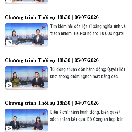
xuyên, liên tục; Một năm chính quyền 3
Liên hệ đường dây nóng (bấm để gọi)
cấp: Tinh gọn - Hiệu lực - Gần dân; Hà Nội
Chương trình Thời sự 18h30 | 06/07/2026
gỡ nút thắt giao thông tĩnh – Kiến tạo đô
Tòa soạn
Tòa soạn
thị hiện đại;... là một số nội dung đáng chú
Tìm kiếm hài cốt liệt sĩ bằng nghĩa tình và
0865.116.699 (hotline)
0865.116.699
ý trong chương trình hôm nay.
trách nhiệm; Hà Nội hỗ trợ 10.000 người
thực hiện ủy quyền nhận lương hưu tại
nhà; Đổi mới tư duy – Nâng cao chất
lượng tuyên truyền;... là một số nội dung
Chương trình Thời sự 18h30 | 05/07/2026
đáng chú ý trong chương trình hôm nay.
Từ đồng thuận đến hành động; Quyết liệt
khơi thông điểm nghẽn mặt bằng các
tuyến giao thông huyết mạch; Hà Nội kiến
tạo động lực tăng trưởng mới từ kinh tế
số; Mỹ kỷ niệm 250 năm Quốc khánh với
Chương trình Thời sự 18h30 | 04/07/2026
màn pháo hoa kỷ lục... là một số nội dung
đáng chú ý trong chương trình hôm nay.
Biến ý chí thành hành động, biến quyết
sách thành kết quả; Bộ Công an họp bàn
triển khai ứng phó với bão số 1; Chiến