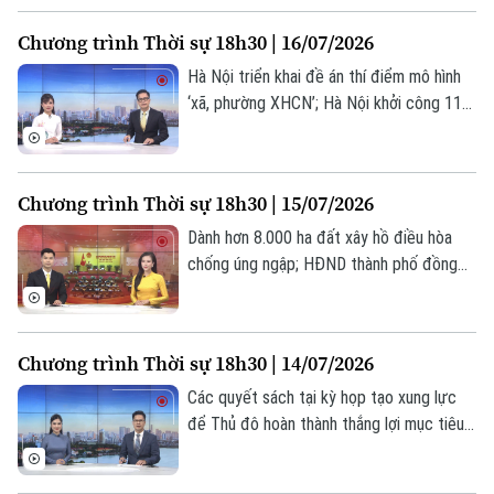
Tòa soạn
Tòa soạn
Nội;... là một số nội dung đáng chú ý trong
Chương trình Thời sự 18h30 | 16/07/2026
chương trình hôm nay.
0865.116.699 (hotline)
0865.116.699
Hà Nội triển khai đề án thí điểm mô hình
‘xã, phường XHCN’; Hà Nội khởi công 114
dự án nhà ở xã hội trong tháng 9/2026;
Để hạnh phúc là thước đo phát triển của
Hà Nội;... là một số nội dung đáng chú ý
Chương trình Thời sự 18h30 | 15/07/2026
trong chương trình hôm nay.
Dành hơn 8.000 ha đất xây hồ điều hòa
chống úng ngập; HĐND thành phố đồng
hành cùng UBND hoàn thiện cơ chế chính
sách; Tuổi trẻ sáng tạo, tiên phong hành
động;... là một số nội dung đáng chú ý
Chương trình Thời sự 18h30 | 14/07/2026
trong chương trình hôm nay.
Các quyết sách tại kỳ họp tạo xung lực
để Thủ đô hoàn thành thắng lợi mục tiêu
năm 2026; 6 tháng đầu năm: GRDP Hà Nội
tăng trưởng 8,22%; Hà Nội kiến tạo hệ