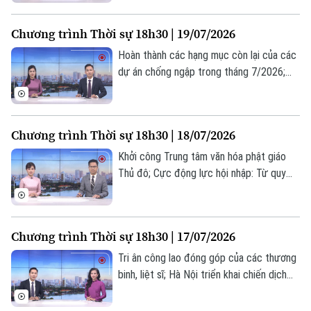
gan; Iran tấn công đáp trả nhằm vào Mỹ
và đồng minh... là một số nội dung đáng
Chương trình Thời sự 18h30 | 19/07/2026
chú ý trong chương trình hôm nay.
Hoàn thành các hạng mục còn lại của các
dự án chống ngập trong tháng 7/2026;
Tháo gỡ "điểm nghẽn" dự án cống hoá
mương Kẻ Khế; Nga tấn công quy mô lớn
các nhà máy quốc phòng của Ukraine;... là
Chương trình Thời sự 18h30 | 18/07/2026
một số nội dung đáng chú ý trong chương
trình hôm nay.
Khởi công Trung tâm văn hóa phật giáo
Thủ đô; Cực động lực hội nhập: Từ quy
hoạch đến không gian phát triển mới; Chủ
động phòng ngừa – Hạn chế nguy cơ
cháy nổ;... là một số nội dung đáng chú ý
Chương trình Thời sự 18h30 | 17/07/2026
trong chương trình hôm nay.
Tri ân công lao đóng góp của các thương
binh, liệt sĩ; Hà Nội triển khai chiến dịch
100 ngày chuyển đổi số; Khoa học công
Liên hệ đường dây nóng (bấm để gọi)
nghệ - Động lực phát triển mới của Hà