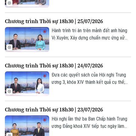
trung tâm của phát triển; Giải pháp trọng
tâm để hiện thực hóa mục tiêu tăng
trưởng hai con số... là những nội dung
Chương trình Thời sự 18h30 | 25/07/2026
chính trong chương trình hôm nay.
Hành trình tri ân trên mảnh đất anh hùng
Vị Xuyên; Xây dựng chuẩn mực ứng xử
trong hệ sinh thái nội dung số; Mỹ gắn
thêm điều kiện cho thỏa thuận hạt nhân
với Ả Rập Xê Út... là những nội dung chính
Chương trình Thời sự 18h30 | 24/07/2026
trong chương trình hôm nay.
Đưa các quyết sách của Hội nghị Trung
ương 3, khóa XIV thành kết quả cụ thể;
Dồn nguồn lực thực hiện các dự án
đường Vành đai; Chung sức vì hành trình
tìm lại danh tính liệt sĩ; Nhân rộng mô hình
Chương trình Thời sự 18h30 | 23/07/2026
Theo dõi Hà Nội On
phục hồi chức năng cho người khuyết
tật;... là những nội dung chính trong
Hội nghị lần thứ ba Ban Chấp hành Trung
chương trình hôm nay.
ương Đảng khoá XIV tiếp tục ngày làm
việc thứ tư; Sẵn sàng cho chiến dịch