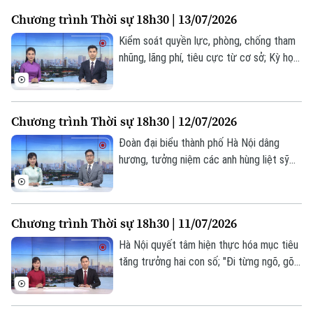
sinh thái đầu tư thế hệ mới;... là một số
Chương trình Thời sự 18h30 | 13/07/2026
nội dung đáng chú ý trong chương trình
hôm nay.
Kiểm soát quyền lực, phòng, chống tham
nhũng, lãng phí, tiêu cực từ cơ sở; Kỳ họp
thứ 5 HĐND thành phố xem xét 48 nội
dung quan trọng; Giảm ùn tắc giao thông
– Từ xử lý điểm nóng đến quản trị chủ
Chương trình Thời sự 18h30 | 12/07/2026
động;... là một số nội dung đáng chú ý
trong chương trình hôm nay.
Đoàn đại biểu thành phố Hà Nội dâng
hương, tưởng niệm các anh hùng liệt sỹ
tại Quảng Trị; Hà Nội khẩn trương giải
quyết tình trạng dự án chồng lấn dự án;
Những dòng sông làm nên bản sắc đô
Chương trình Thời sự 18h30 | 11/07/2026
thị;... là một số nội dung đáng chú ý trong
chương trình hôm nay.
Hà Nội quyết tâm hiện thực hóa mục tiêu
tăng trưởng hai con số; "Đi từng ngõ, gõ
từng nhà" để cập nhật dữ liệu đất đai;
Giao thông xanh - Chìa khóa thành công
của vùng phát thải thấp;... là một số nội