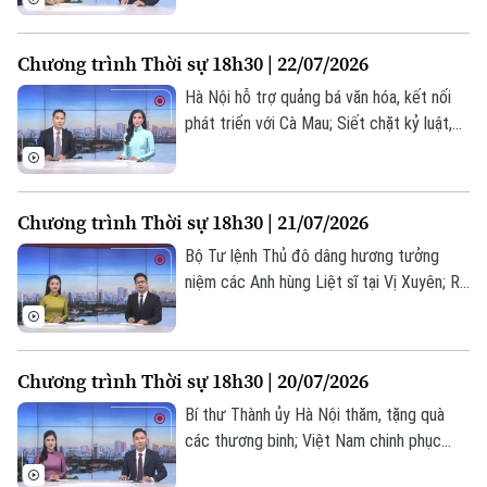
mang ý nghĩa lịch sử; Hà Nội chủ động,
tăng cường PCCC từ cơ sở... là một số
Chương trình Thời sự 18h30 | 22/07/2026
nội dung đáng chú ý trong chương trình
hôm nay.
Hà Nội hỗ trợ quảng bá văn hóa, kết nối
phát triển với Cà Mau; Siết chặt kỷ luật,
kỷ cương, nâng cao trách nhiệm người
đứng đầu; Lực lượng Houthi cảnh báo tàu
thuyền ghé cảng Ả Rập Xê Út;... là những
Chương trình Thời sự 18h30 | 21/07/2026
nội dung chính trong chương trình hôm
nay.
Bộ Tư lệnh Thủ đô dâng hương tưởng
niệm các Anh hùng Liệt sĩ tại Vị Xuyên; Rõ
người, rõ việc, rõ trách nhiệm trong xử lý
dự án chậm triển khai; Triều Tiên và Nga
thúc đẩy quan hệ Đối tác chiến lược toàn
Chương trình Thời sự 18h30 | 20/07/2026
diện;... là những nội dung chính trong
chương trình hôm nay.
Bí thư Thành ủy Hà Nội thăm, tặng quà
các thương binh; Việt Nam chinh phục
những giới hạn mới trong kỹ thuật ghép