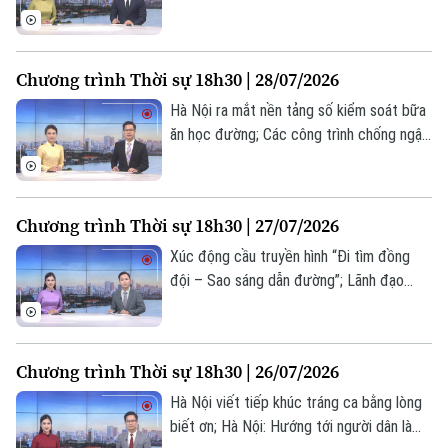
khai xây dựng các dự án nhà ở xã hội;
Thời trang
Phòng, chống thiên tai – Hà Nội chủ
động, thích ứng và phát triển bền vững...
Âm nhạc
Chương trình Thời sự 18h30 | 28/07/2026
là những nội dung chính trong chương
trình hôm nay.
Hà Nội ra mắt nền tảng số kiểm soát bữa
ăn học đường; Các công trình chống ngập
bước đầu phát huy hiệu quả; Hà Nội: Từ
xử lý ô nhiễm đến kiến tạo dòng sông
xanh cho tương lai... là những nội dung
Chương trình Thời sự 18h30 | 27/07/2026
chính trong chương trình hôm nay.
Xúc động cầu truyền hình “Đi tìm đồng
đội – Sao sáng dẫn đường”; Lãnh đạo
thành phố dâng hương tưởng nhớ cố Tổng
Bí thư Nguyễn Phú Trọng; Chiến dịch 500
ngày đêm – Hành trình trả lại tên cho các
Chương trình Thời sự 18h30 | 26/07/2026
anh... là những nội dung chính trong
chương trình hôm nay.
Hà Nội viết tiếp khúc tráng ca bằng lòng
biết ơn; Hà Nội: Hướng tới người dân là