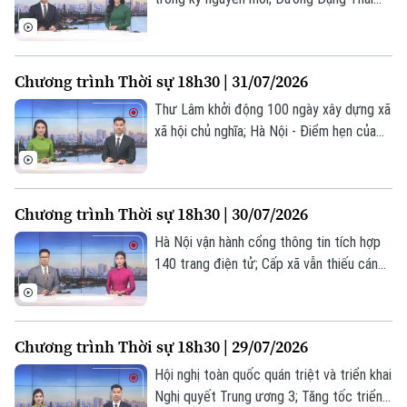
Tàu và Xe
Người Việt 4 phương
Mai giai đoạn I sẽ hoàn thành vào tháng
Tài chính Ngân hàng
Đầu tư
9/2026; Thôn, tổ dân phố sau sắp xếp:
Ô tô
Giáo dục
một tháng vận hành và những chuyển
Doanh nghiệp
Chương trình Thời sự 18h30 | 31/07/2026
Căn hộ
động tích cực... là những nội dung chính
Tàu
Tin tức
Văn hóa
trong chương trình hôm nay.
Thư Lâm khởi động 100 ngày xây dựng xã
Đất đai
xã hội chủ nghĩa; Hà Nội - Điểm hẹn của
Xe máy
Tuyển sinh
giới kinh tế học toàn cầu; Nhân lực công
Tin tức
Sức khỏe
Kinh nghiệm
nghệ: Động lực cho tăng trưởng mới... là
Thị trường
Hướng nghiệp
Làng nghề
những nội dung chính trong chương trình
Y tế
Thể thao
Chương trình Thời sự 18h30 | 30/07/2026
Đánh giá
hôm nay.
Di tích
Hà Nội vận hành cổng thông tin tích hợp
Dinh dưỡng
Bóng đá
Giải trí
140 trang điện tử; Cấp xã vẫn thiếu cán
bộ chuyên môn chuyên sâu; Hà Nội: Đẩy
Tư vấn sức khỏe
Quần vợt
mạnh chuyển đổi xanh - Đưa nông nghiệp
Tin tức
Đã phát sóng
phát triển bền vững... là những nội dung
Golf
Chương trình Thời sự 18h30 | 29/07/2026
Sao
chính trong chương trình hôm nay.
Hội nghị toàn quốc quán triệt và triển khai
Điện ảnh
Nghị quyết Trung ương 3; Tăng tốc triển