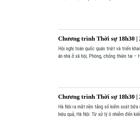
trong chương trình hôm nay.
Chương trình Thời sự 18h30 | 
Hội nghị toàn quốc quán triệt và triển kh
án nhà ở xã hội; Phòng, chống thiên tai – 
dung chính trong chương trình hôm nay.
Chương trình Thời sự 18h30 | 
Hà Nội ra mắt nền tảng số kiểm soát bữa
hiệu quả; Hà Nội: Từ xử lý ô nhiễm đến kiế
trong chương trình hôm nay.