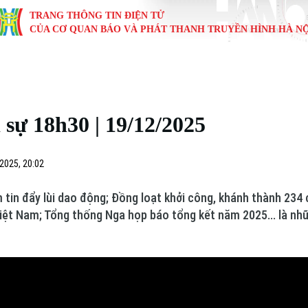
TRANG THÔNG TIN ĐIỆN TỬ
CỦA CƠ QUAN BÁO VÀ PHÁT THANH TRUYỀN HÌNH HÀ NỘ
KINH TẾ
NHÀ ĐẤT
TÀU VÀ XE
GIÁO DỤC
VĂN HÓA
SỨC KHỎ
i
Tin tức
Tin tức
Ô tô
Tin tức
Tin tức
Y tế
sự 18h30 | 19/12/2025
ự
Cafe sáng
Đầu tư
Tàu
Tuyển sinh
Làng nghề
Dinh dư
Nội
Tài chính Ngân hàng
Căn hộ
Xe máy
Hướng nghiệp
Di tích
Tư vấn 
2025, 20:02
iệt 4 phương
Doanh nghiệp
Đất đai
Thị trường
m tin đẩy lùi dao động; Đồng loạt khởi công, khánh thành 234 c
iệt Nam; Tổng thống Nga họp báo tổng kết năm 2025... là nh
Kinh nghiệm
Đánh giá