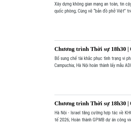
Xây dựng không gian mạng an toàn, tin cậ
quốc phòng; Cùng vẽ “bản đồ phở Việt” trê
hôm nay.
Chương trình Thời sự 18h30 | 
Bổ sung chế tài khắc phục tình trạng vi p
Campuchia; Hà Nội hoàn thành lấy mẫu ADN t
Argentina;... là một số nội dung đáng chú 
Chương trình Thời sự 18h30 | 
Hà Nội - Israel tăng cường hợp tác về KHC
tế 2026; Hoàn thành GPMB dự án công viên
- Từ thí điểm đến chuyển động toàn hệ thố