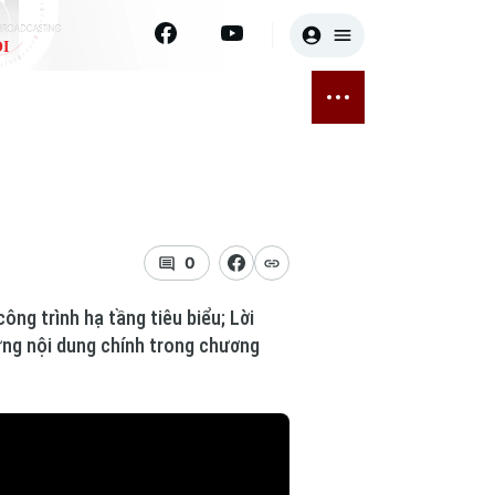
I
E
THỂ THAO
GIẢI TRÍ
ĐÃ PHÁT SÓNG
Bóng đá
Tin tức
ỡng
Quần vợt
Sao
sức khỏe
Golf
Điện ảnh
0
Thời trang
ông trình hạ tầng tiêu biểu; Lời
ững nội dung chính trong chương
Âm nhạc