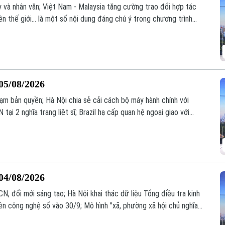
y và nhân văn; Việt Nam - Malaysia tăng cường trao đổi hợp tác
n thế giới... là một số nội dung đáng chú ý trong chương trình
05/08/2026
hạm bản quyền; Hà Nội chia sẻ cải cách bộ máy hành chính với
ại 2 nghĩa trang liệt sĩ; Brazil hạ cấp quan hệ ngoại giao với
ý trong chương trình hôm nay.
04/08/2026
N, đổi mới sáng tạo; Hà Nội khai thác dữ liệu Tổng điều tra kinh
 công nghệ số vào 30/9; Mô hình "xã, phường xã hội chủ nghĩa"
ng;... là một số nội dung đáng chú ý trong chương trình hôm nay.