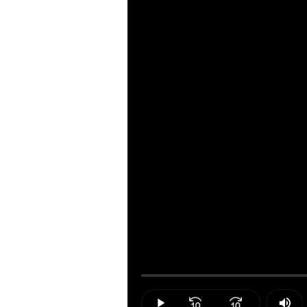
Loaded
:
0.00%