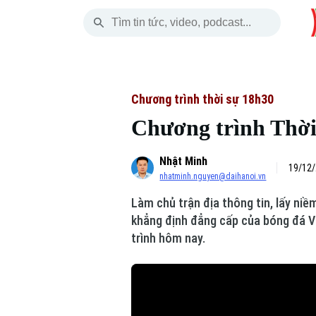
Thứ Bảy
THỜI SỰ
HÀ NỘI
THẾ GIỚI
08 Tháng 08, 2026
Hà Nội
Nhịp sống Hà Nộ
Tin tức
Chương trình thời sự 18h30
Chương trình Thời 
Chính trị
Người Hà Nội
Quân s
Nhật Minh
Xã hội
Khoảnh khắc Hà 
Hồ sơ
19/12/
nhatminh.nguyen@daihanoi.vn
An ninh trật tự
Ẩm thực
Người V
Làm chủ trận địa thông tin, lấy niề
khẳng định đẳng cấp của bóng đá V
Công nghệ
trình hôm nay.
Skip Ad