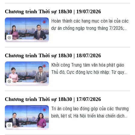
Tòa soạn
Tòa soạn
và đồng minh... là một số nội dung đáng
Chương trình Thời sự 18h30 | 19/07/2026
chú ý trong chương trình hôm nay.
0865.116.699 (hotline)
0865.116.699
Hoàn thành các hạng mục còn lại của các
dự án chống ngập trong tháng 7/2026;
Tháo gỡ "điểm nghẽn" dự án cống hoá
mương Kẻ Khế; Nga tấn công quy mô lớn
các nhà máy quốc phòng của Ukraine;... là
Chương trình Thời sự 18h30 | 18/07/2026
một số nội dung đáng chú ý trong chương
trình hôm nay.
Khởi công Trung tâm văn hóa phật giáo
Thủ đô; Cực động lực hội nhập: Từ quy
hoạch đến không gian phát triển mới; Chủ
động phòng ngừa – Hạn chế nguy cơ
cháy nổ;... là một số nội dung đáng chú ý
Chương trình Thời sự 18h30 | 17/07/2026
trong chương trình hôm nay.
Tri ân công lao đóng góp của các thương
binh, liệt sĩ; Hà Nội triển khai chiến dịch
100 ngày chuyển đổi số; Khoa học công
nghệ - Động lực phát triển mới của Hà