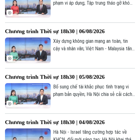
phạm vi áp dụng; Tập trung tháo gỡ khó
khăn, đẩy nhanh công tác giải phóng mặt
bằng; Chuyển đổi số gắn với vận hành
chính quyền địa phương hai cấp;... là một
Chương trình Thời sự 18h30 | 06/08/2026
số nội dung đáng chú ý trong chương
Chuyên mục
trình hôm nay.
Xây dựng không gian mạng an toàn, tin
cậy và nhân văn; Việt Nam - Malaysia tăng
Thời sự
cường trao đổi hợp tác quốc phòng; Cùng
vẽ “bản đồ phở Việt” trên thế giới... là một
Hà Nội
Hà Nội
số nội dung đáng chú ý trong chương
Chương trình Thời sự 18h30 | 05/08/2026
trình hôm nay.
Chính trị
Nhịp sống Hà Nội
Bổ sung chế tài khắc phục tình trạng vi
Thế giới
phạm bản quyền; Hà Nội chia sẻ cải cách
Xã hội
Người Hà Nội
bộ máy hành chính với Campuchia; Hà Nội
Tin tức
Kinh tế
hoàn thành lấy mẫu ADN tại 2 nghĩa trang
An ninh trật tự
Khoảnh khắc Hà Nội
liệt sĩ; Brazil hạ cấp quan hệ ngoại giao với
Quân sự
Tin tức
Chương trình Thời sự 18h30 | 04/08/2026
Nhà đất
Argentina;... là một số nội dung đáng chú ý
Công nghệ
Ẩm thực
trong chương trình hôm nay.
Hà Nội - Israel tăng cường hợp tác về
Hồ sơ
Cafe sáng
Tin tức
KHCN, đổi mới sáng tạo; Hà Nội khai thác