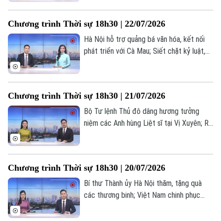
mang ý nghĩa lịch sử; Hà Nội chủ động,
tăng cường PCCC từ cơ sở... là một số
Chương trình Thời sự 18h30 | 22/07/2026
nội dung đáng chú ý trong chương trình
hôm nay.
Hà Nội hỗ trợ quảng bá văn hóa, kết nối
phát triển với Cà Mau; Siết chặt kỷ luật,
kỷ cương, nâng cao trách nhiệm người
đứng đầu; Lực lượng Houthi cảnh báo tàu
thuyền ghé cảng Ả Rập Xê Út;... là những
Chương trình Thời sự 18h30 | 21/07/2026
nội dung chính trong chương trình hôm
nay.
Bộ Tư lệnh Thủ đô dâng hương tưởng
niệm các Anh hùng Liệt sĩ tại Vị Xuyên; Rõ
người, rõ việc, rõ trách nhiệm trong xử lý
dự án chậm triển khai; Triều Tiên và Nga
thúc đẩy quan hệ Đối tác chiến lược toàn
Chương trình Thời sự 18h30 | 20/07/2026
diện;... là những nội dung chính trong
chương trình hôm nay.
Bí thư Thành ủy Hà Nội thăm, tặng quà
các thương binh; Việt Nam chinh phục
những giới hạn mới trong kỹ thuật ghép
Liên hệ đường dây nóng (bấm để gọi)
gan; Iran tấn công đáp trả nhằm vào Mỹ