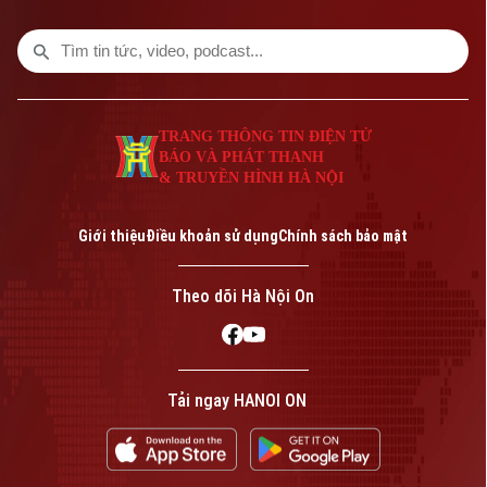
dung đáng chú ý trong chương trình hôm
nay.
TRANG THÔNG TIN ĐIỆN TỬ
BÁO VÀ PHÁT THANH
& TRUYỀN HÌNH HÀ NỘI
Giới thiệu
Điều khoản sử dụng
Chính sách bảo mật
Theo dõi Hà Nội On
Tải ngay HANOI ON