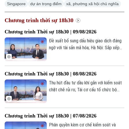
Singapore
dự án trọng điểm
xã, phường xã hội chủ nghĩa
Chương trình thời sự 18h30
Chương trình Thời sự 18h30 | 09/08/2026
Đề xuất bổ sung dấu hiệu giao dịch đáng
ngờ với tài sản mã hóa; Hà Nội: Sắp xếp
mạng lưới trường học, ổn định giáo dục
cơ sở; Hà Nội thúc đẩy ba trụ cột tăng
trưởng: sản xuất- tiêu dùng- xuất khẩu;...
Chương trình Thời sự 18h30 | 08/08/2026
là một số nội dung đáng chú ý trong
chương trình hôm nay.
Thu hút đầu tư dầu khí gắn với kiểm soát
chặt chẽ rủi ro; Tái cơ cấu tổ chức bộ
máy, đổi mới hoạt động xổ số kiến thiết
Thủ đô; Phấn đấu thông xe kỹ thuật
đường Vành đai 2,5 vào ngày 2/9;... là một
Chương trình Thời sự 18h30 | 07/08/2026
số nội dung đáng chú ý trong chương
trình hôm nay.
Phân quyền kèm cơ chế kiểm soát và