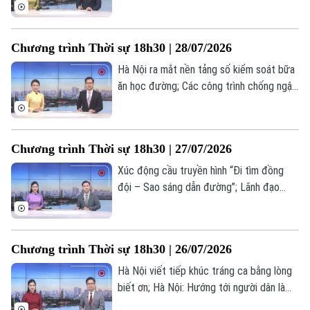
khai xây dựng các dự án nhà ở xã hội;
Phòng, chống thiên tai – Hà Nội chủ
động, thích ứng và phát triển bền vững...
Chương trình Thời sự 18h30 | 28/07/2026
là những nội dung chính trong chương
trình hôm nay.
Hà Nội ra mắt nền tảng số kiểm soát bữa
ăn học đường; Các công trình chống ngập
bước đầu phát huy hiệu quả; Hà Nội: Từ
xử lý ô nhiễm đến kiến tạo dòng sông
xanh cho tương lai... là những nội dung
Chương trình Thời sự 18h30 | 27/07/2026
chính trong chương trình hôm nay.
Xúc động cầu truyền hình “Đi tìm đồng
đội – Sao sáng dẫn đường”; Lãnh đạo
thành phố dâng hương tưởng nhớ cố Tổng
Bí thư Nguyễn Phú Trọng; Chiến dịch 500
ngày đêm – Hành trình trả lại tên cho các
Chương trình Thời sự 18h30 | 26/07/2026
Theo dõi Hà Nội On
anh... là những nội dung chính trong
chương trình hôm nay.
Hà Nội viết tiếp khúc tráng ca bằng lòng
biết ơn; Hà Nội: Hướng tới người dân là
trung tâm của phát triển; Giải pháp trọng