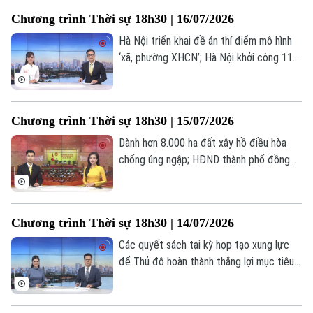
Nội;... là một số nội dung đáng chú ý trong
Chương trình Thời sự 18h30 | 16/07/2026
chương trình hôm nay.
Hà Nội triển khai đề án thí điểm mô hình
‘xã, phường XHCN’; Hà Nội khởi công 114
dự án nhà ở xã hội trong tháng 9/2026;
Để hạnh phúc là thước đo phát triển của
Hà Nội;... là một số nội dung đáng chú ý
Chương trình Thời sự 18h30 | 15/07/2026
trong chương trình hôm nay.
Dành hơn 8.000 ha đất xây hồ điều hòa
chống úng ngập; HĐND thành phố đồng
hành cùng UBND hoàn thiện cơ chế chính
sách; Tuổi trẻ sáng tạo, tiên phong hành
động;... là một số nội dung đáng chú ý
Chương trình Thời sự 18h30 | 14/07/2026
trong chương trình hôm nay.
Các quyết sách tại kỳ họp tạo xung lực
để Thủ đô hoàn thành thắng lợi mục tiêu
năm 2026; 6 tháng đầu năm: GRDP Hà Nội
tăng trưởng 8,22%; Hà Nội kiến tạo hệ
sinh thái đầu tư thế hệ mới;... là một số