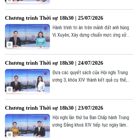
tâm để hiện thực hóa mục tiêu tăng
trưởng hai con số... là những nội dung
Chương trình Thời sự 18h30 | 25/07/2026
chính trong chương trình hôm nay.
Hành trình tri ân trên mảnh đất anh hùng
Vị Xuyên; Xây dựng chuẩn mực ứng xử
trong hệ sinh thái nội dung số; Mỹ gắn
thêm điều kiện cho thỏa thuận hạt nhân
với Ả Rập Xê Út... là những nội dung chính
Chương trình Thời sự 18h30 | 24/07/2026
trong chương trình hôm nay.
Đưa các quyết sách của Hội nghị Trung
ương 3, khóa XIV thành kết quả cụ thể;
Dồn nguồn lực thực hiện các dự án
đường Vành đai; Chung sức vì hành trình
tìm lại danh tính liệt sĩ; Nhân rộng mô hình
Chương trình Thời sự 18h30 | 23/07/2026
phục hồi chức năng cho người khuyết
tật;... là những nội dung chính trong
Hội nghị lần thứ ba Ban Chấp hành Trung
chương trình hôm nay.
ương Đảng khoá XIV tiếp tục ngày làm
việc thứ tư; Sẵn sàng cho chiến dịch