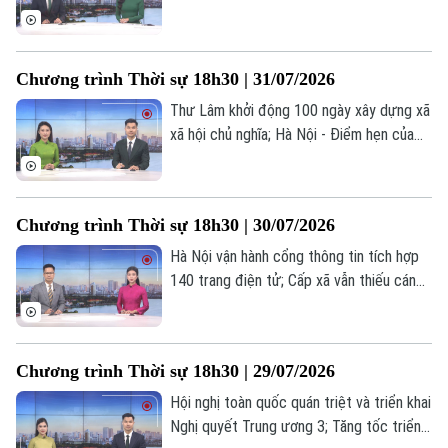
Mai giai đoạn I sẽ hoàn thành vào tháng
Thời trang
9/2026; Thôn, tổ dân phố sau sắp xếp:
một tháng vận hành và những chuyển
Âm nhạc
Chương trình Thời sự 18h30 | 31/07/2026
động tích cực... là những nội dung chính
trong chương trình hôm nay.
Thư Lâm khởi động 100 ngày xây dựng xã
xã hội chủ nghĩa; Hà Nội - Điểm hẹn của
giới kinh tế học toàn cầu; Nhân lực công
nghệ: Động lực cho tăng trưởng mới... là
những nội dung chính trong chương trình
Chương trình Thời sự 18h30 | 30/07/2026
hôm nay.
Hà Nội vận hành cổng thông tin tích hợp
140 trang điện tử; Cấp xã vẫn thiếu cán
bộ chuyên môn chuyên sâu; Hà Nội: Đẩy
mạnh chuyển đổi xanh - Đưa nông nghiệp
phát triển bền vững... là những nội dung
Chương trình Thời sự 18h30 | 29/07/2026
chính trong chương trình hôm nay.
Hội nghị toàn quốc quán triệt và triển khai
Nghị quyết Trung ương 3; Tăng tốc triển