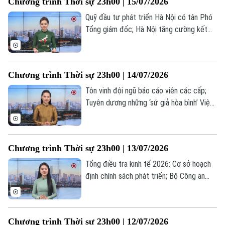
Chương trình Thời sự 23h00 | 15/07/2026
trong chương trình thời sự 23h00 hôm
nay.
Quỹ đầu tư phát triển Hà Nội có tân Phó
Tổng giám đốc; Hà Nội tăng cường kết
nối đầu tư, liên kết vùng; EU tăng cường
hậu thuẫn Ukraine... là những tin đáng chú
ý trong chương trình thời sự 23h00 hôm
Chương trình Thời sự 23h00 | 14/07/2026
nay.
Tôn vinh đội ngũ báo cáo viên các cấp;
Tuyên dương những ‘sứ giả hòa bình’ Việt
Nam tại Venezuela; Nga cảnh báo đáp trả
mạnh mẽ các cuộc tấn công của Ukraine...
là những tin đáng chú ý trong chương
Chương trình Thời sự 23h00 | 13/07/2026
trình thời sự 23h00 hôm nay.
Tổng điều tra kinh tế 2026: Cơ sở hoạch
định chính sách phát triển; Bộ Công an
trao quà cho trẻ em khó khăn tại xã Tam
Hưng; Qatar cảnh báo rút khỏi vai trò
trung gian giữa Mỹ và Iran... là những tin
Chương trình Thời sự 23h00 | 12/07/2026
đáng chú ý trong chương trình thời sự