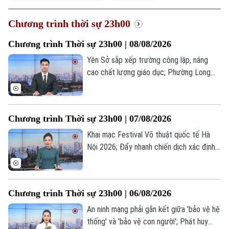
Chương trình thời sự 23h00
Chương trình Thời sự 23h00 | 08/08/2026
Yên Sở sắp xếp trường công lập, nâng
cao chất lượng giáo dục; Phường Long
Biên công bố sắp xếp trường học và bổ
nhiệm lãnh đạo; Iran, Oman hoàn tất khuôn
khổ thỏa thuận về eo biển Hormuz... là
Chương trình Thời sự 23h00 | 07/08/2026
những tin đáng chú ý trong chương trình
thời sự 23h00 hôm nay.
Khai mạc Festival Võ thuật quốc tế Hà
Nội 2026; Đẩy nhanh chiến dịch xác định
danh tính hài cốt liệt sĩ; Iceland và
Montenegro có thể cùng gia nhập EU vào
năm 2028... là những tin đáng chú ý trong
Chương trình Thời sự 23h00 | 06/08/2026
chương trình thời sự 23h00 hôm nay.
An ninh mạng phải gắn kết giữa 'bảo vệ hệ
thống' và 'bảo vệ con người'; Phát huy