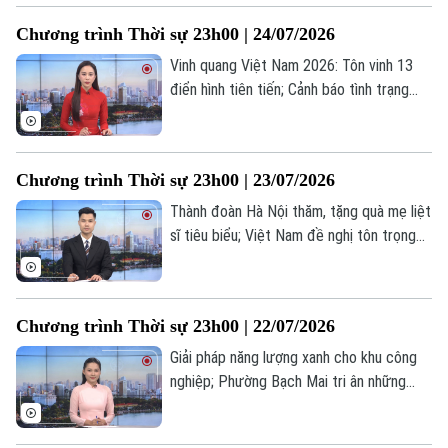
tiên trên người... là những tin đáng chú ý
Chương trình Thời sự 23h00 | 24/07/2026
trong chương trình thời sự 23h00 hôm
nay.
Vinh quang Việt Nam 2026: Tôn vinh 13
điển hình tiên tiến; Cảnh báo tình trạng
mạo danh công an chiếm đoạt tài sản;
ECB công bố thiết kế mới của đồng
euro... là những tin đáng chú ý trong
Chương trình Thời sự 23h00 | 23/07/2026
chương trình thời sự 23h00 hôm nay.
Thành đoàn Hà Nội thăm, tặng quà mẹ liệt
sĩ tiêu biểu; Việt Nam đề nghị tôn trọng
luật pháp quốc tế ở Biển Đông; Mỹ hướng
tới thỏa thuận thương mại tạm thời với
Canada và Mexico... là những tin đáng chú
Chương trình Thời sự 23h00 | 22/07/2026
ý trong chương trình thời sự 23h00 hôm
nay.
Giải pháp năng lượng xanh cho khu công
nghiệp; Phường Bạch Mai tri ân những
người có công với cách mạng; Mỹ để ngỏ
khả năng đàm phán với Iran... là những tin