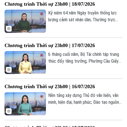
Chương trình Thời sự 23h00 | 18/07/2026
trình thời sự 23h00 hôm nay.
0865.116.699 (hotline)
0865.116.699
Kỷ niệm 64 năm Ngày truyền thống lực
lượng cảnh sát nhân dân; Thường trực
chính phủ gặp gỡ cộng đồng doanh
nghiệp; Doanh nghiệp tư nhân Ấn Độ lần
đầu phóng thành công tên lửa... là những
Chương trình Thời sự 23h00 | 17/07/2026
tin đáng chú ý trong chương trình thời sự
23h00 hôm nay.
6 tháng cuối năm, Bộ Tài chính tập trung
thúc đẩy tăng trưởng; Phường Cầu Giấy
tri ân người có công với cách mạng; Anh
sẽ có thủ tướng mới vào ngày 20/7... là
những tin đáng chú ý trong chương trình
Chương trình Thời sự 23h00 | 16/07/2026
thời sự 23h00 hôm nay.
Nền tảng xây dựng Thủ đô văn hiến, văn
minh, hiện đại, hạnh phúc; Đào tạo nguồn
nhân lực phát triển nền nông nghiệp hiện
đại; Iran cảnh báo lằn ranh đỏ chiến lược ở
eo biển Hormuz ... là những tin đáng chú ý