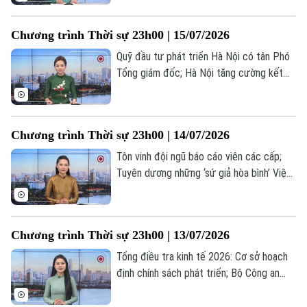
đại; Iran cảnh báo lằn ranh đỏ chiến lược ở
eo biển Hormuz ... là những tin đáng chú ý
Chương trình Thời sự 23h00 | 15/07/2026
trong chương trình thời sự 23h00 hôm
nay.
Quỹ đầu tư phát triển Hà Nội có tân Phó
Tổng giám đốc; Hà Nội tăng cường kết
nối đầu tư, liên kết vùng; EU tăng cường
hậu thuẫn Ukraine... là những tin đáng chú
ý trong chương trình thời sự 23h00 hôm
Chương trình Thời sự 23h00 | 14/07/2026
nay.
Tôn vinh đội ngũ báo cáo viên các cấp;
Tuyên dương những ‘sứ giả hòa bình’ Việt
Nam tại Venezuela; Nga cảnh báo đáp trả
mạnh mẽ các cuộc tấn công của Ukraine...
là những tin đáng chú ý trong chương
Chương trình Thời sự 23h00 | 13/07/2026
trình thời sự 23h00 hôm nay.
Tổng điều tra kinh tế 2026: Cơ sở hoạch
định chính sách phát triển; Bộ Công an
trao quà cho trẻ em khó khăn tại xã Tam
Hưng; Qatar cảnh báo rút khỏi vai trò