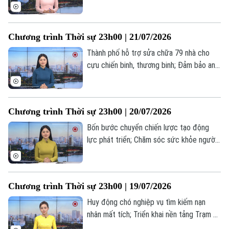
người có công với cách mạng; Mỹ để ngỏ
khả năng đàm phán với Iran... là những tin
đáng chú ý trong chương trình thời sự
Chương trình Thời sự 23h00 | 21/07/2026
23h00 hôm nay.
Thành phố hỗ trợ sửa chữa 79 nhà cho
cựu chiến binh, thương binh; Đảm bảo an
toàn giao thông đường thuỷ trước mưa lũ;
Iran đề xuất ngừng bắn 10 ngày với Mỹ...
là những tin đáng chú ý trong chương
Chương trình Thời sự 23h00 | 20/07/2026
trình thời sự 23h00 hôm nay.
Bốn bước chuyển chiến lược tạo động
lực phát triển; Chăm sóc sức khỏe người
có công; Nga và Ukraine thông báo
thương vong do các cuộc không kích... là
những tin đáng chú ý trong chương trình
Chương trình Thời sự 23h00 | 19/07/2026
thời sự 23h00 hôm nay.
Huy động chó nghiệp vụ tìm kiếm nạn
nhân mất tích; Triển khai nền tảng Trạm Y
tế xã trên toàn quốc vào năm 2027; Iran
Liên hệ đường dây nóng (bấm để gọi)