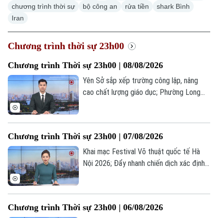
chương trình thời sự
bộ công an
rửa tiền
shark Bình
Iran
Chương trình thời sự 23h00
Chương trình Thời sự 23h00 | 08/08/2026
Yên Sở sắp xếp trường công lập, nâng
cao chất lượng giáo dục; Phường Long
Biên công bố sắp xếp trường học và bổ
nhiệm lãnh đạo; Iran, Oman hoàn tất khuôn
khổ thỏa thuận về eo biển Hormuz... là
Chương trình Thời sự 23h00 | 07/08/2026
những tin đáng chú ý trong chương trình
thời sự 23h00 hôm nay.
Khai mạc Festival Võ thuật quốc tế Hà
Nội 2026; Đẩy nhanh chiến dịch xác định
danh tính hài cốt liệt sĩ; Iceland và
Montenegro có thể cùng gia nhập EU vào
năm 2028... là những tin đáng chú ý trong
Chương trình Thời sự 23h00 | 06/08/2026
chương trình thời sự 23h00 hôm nay.