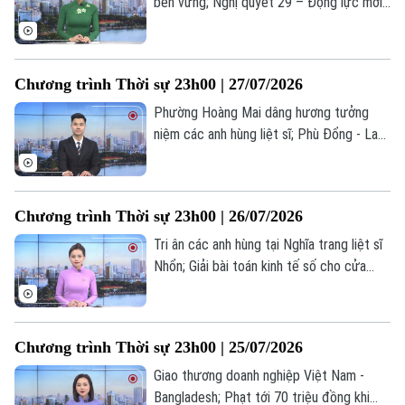
bền vững; Nghị quyết 29 – Động lực mới
nâng tầm y tế Thủ đô; Trung Quốc -
Slovakia tăng cường hợp tác chiến lược...
là những tin đáng chú ý trong chương
Chương trình Thời sự 23h00 | 27/07/2026
trình thời sự 23h00 hôm nay.
Phường Hoàng Mai dâng hương tưởng
niệm các anh hùng liệt sĩ; Phù Đổng - Lan
tỏa sức mạnh toàn dân bảo vệ an ninh Tổ
quốc; Syria nỗ lực thúc đẩy một thỏa
thuận an ninh với Israel... là những tin đáng
Chương trình Thời sự 23h00 | 26/07/2026
chú ý trong chương trình thời sự 23h00
hôm nay.
Tri ân các anh hùng tại Nghĩa trang liệt sĩ
Nhổn; Giải bài toán kinh tế số cho cửa
hàng nhỏ lẻ; Ukraine cáo buộc Nga sắp
tiếp nhận thêm 30.000 binh sĩ Triều Tiên...
là những tin đáng chú ý trong chương
Theo dõi Hà Nội On
Chương trình Thời sự 23h00 | 25/07/2026
trình thời sự 23h00 hôm nay.
Giao thương doanh nghiệp Việt Nam -
Bangladesh; Phạt tới 70 triệu đồng khi