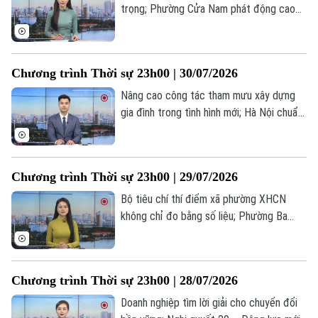
trọng; Phường Cửa Nam phát động cao
điểm 100 ngày chuyển đổi số; Saudi
Thời trang
Arabia lập liên minh bảo vệ tuyến hàng hải
Âm nhạc
chiến lược... là những tin đáng chú ý trong
Chương trình Thời sự 23h00 | 30/07/2026
chương trình thời sự 23h00 hôm nay.
Nâng cao công tác tham mưu xây dựng
gia đình trong tình hình mới; Hà Nội chuẩn
hóa năng lực giáo viên âm nhạc; Iran cảnh
báo đáp trả các quốc gia hỗ trợ Mỹ... là
những tin đáng chú ý trong chương trình
Chương trình Thời sự 23h00 | 29/07/2026
thời sự 23h00 hôm nay.
Bộ tiêu chí thí điểm xã phường XHCN
không chỉ đo bằng số liệu; Phường Ba
Đình: Nâng cao kỹ năng giải quyết khiếu
nại, tố cáo; Mỹ - Saudi Arabia không kích
Iraq, 20 người thiệt mạng... là những tin
Chương trình Thời sự 23h00 | 28/07/2026
đáng chú ý trong chương trình thời sự
23h00 hôm nay.
Doanh nghiệp tìm lời giải cho chuyển đổi