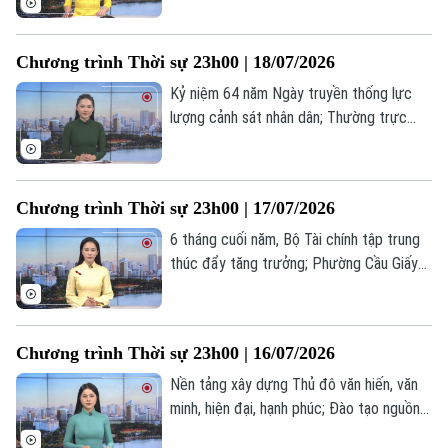
chặn bốn tàu vi phạm ở eo biển Hormuz...
Tòa soạn
Tòa soạn
là những tin đáng chú ý trong chương
Chương trình Thời sự 23h00 | 18/07/2026
0865.116.699 (hotline)
0865.116.699
trình thời sự 23h00 hôm nay.
Kỷ niệm 64 năm Ngày truyền thống lực
lượng cảnh sát nhân dân; Thường trực
chính phủ gặp gỡ cộng đồng doanh
nghiệp; Doanh nghiệp tư nhân Ấn Độ lần
đầu phóng thành công tên lửa... là những
Chương trình Thời sự 23h00 | 17/07/2026
tin đáng chú ý trong chương trình thời sự
23h00 hôm nay.
6 tháng cuối năm, Bộ Tài chính tập trung
thúc đẩy tăng trưởng; Phường Cầu Giấy
tri ân người có công với cách mạng; Anh
sẽ có thủ tướng mới vào ngày 20/7... là
những tin đáng chú ý trong chương trình
Chương trình Thời sự 23h00 | 16/07/2026
thời sự 23h00 hôm nay.
Nền tảng xây dựng Thủ đô văn hiến, văn
minh, hiện đại, hạnh phúc; Đào tạo nguồn
nhân lực phát triển nền nông nghiệp hiện