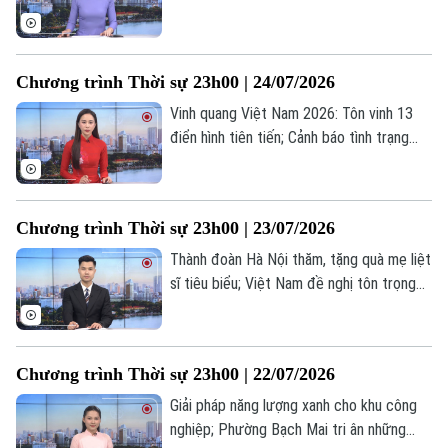
mua bán dữ liệu về người lao động; Anh:
Thử nghiệm lâm sàng vắc-xin Ebola đầu
tiên trên người... là những tin đáng chú ý
Chương trình Thời sự 23h00 | 24/07/2026
trong chương trình thời sự 23h00 hôm
nay.
Vinh quang Việt Nam 2026: Tôn vinh 13
điển hình tiên tiến; Cảnh báo tình trạng
mạo danh công an chiếm đoạt tài sản;
ECB công bố thiết kế mới của đồng
euro... là những tin đáng chú ý trong
Chương trình Thời sự 23h00 | 23/07/2026
chương trình thời sự 23h00 hôm nay.
Thành đoàn Hà Nội thăm, tặng quà mẹ liệt
sĩ tiêu biểu; Việt Nam đề nghị tôn trọng
luật pháp quốc tế ở Biển Đông; Mỹ hướng
tới thỏa thuận thương mại tạm thời với
Canada và Mexico... là những tin đáng chú
Chương trình Thời sự 23h00 | 22/07/2026
ý trong chương trình thời sự 23h00 hôm
nay.
Giải pháp năng lượng xanh cho khu công
nghiệp; Phường Bạch Mai tri ân những