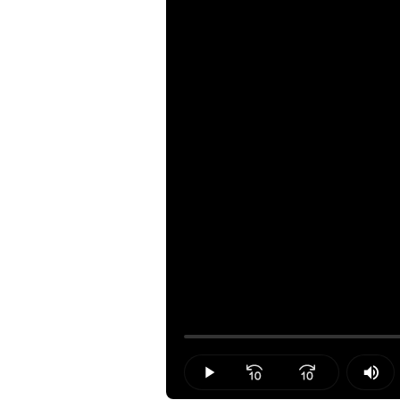
Loaded
:
0.00%
Play
Mut