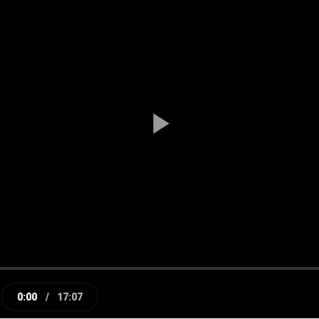
Play
Video
0:00
/
17:07
e
Current
Duration