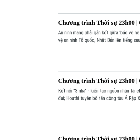
Chương trình Thời sự 23h00 | 
An ninh mạng phải gắn kết giữa 'bảo vệ h
vệ an ninh Tổ quốc; Nhật Bản lên tiếng sau
trong chương trình thời sự 23h00 hôm nay
Chương trình Thời sự 23h00 | 
Kết nối "3 nhà" - kiến tạo nguồn nhân tà
đai; Houthi tuyên bố tấn công tàu Ả Rập X
sự 23h00 hôm nay.
Chương trình Thời sự 23h00 | 