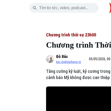
Thứ Bảy
THỜI SỰ
HÀ NỘI
THẾ GIỚI
08 Tháng 08, 2026
Hà Nội
Nhịp sống Hà Nộ
Tin tức
Chương trình thời sự 23h00
Chương trình Thời 
Chính trị
Người Hà Nội
Quân s
Đỗ Bắc
Xã hội
Khoảnh khắc Hà 
Hồ sơ
05/05/2026, 00
bac.do@daihanoi.vn
An ninh trật tự
Ẩm thực
Người V
Tăng cường kỷ luật, kỷ cương trong 
cảnh báo Mỹ không được can thiệp h
Công nghệ
Skip Ad