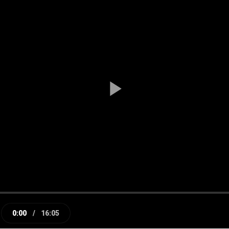
Play
Video
0:00
/
16:05
e
Current
Duration