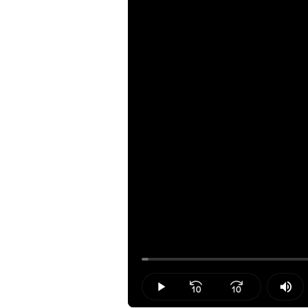
Loaded
:
1.03%
Play
Mut