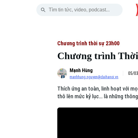
Thứ Sáu
THỜI SỰ
HÀ NỘI
THẾ GIỚI
07 Tháng 08, 2026
Hà Nội
Nhịp sống Hà Nộ
Tin tức
Chương trình thời sự 23h00
Chương trình Thời 
Chính trị
Người Hà Nội
Quân s
Mạnh Hùng
Xã hội
Khoảnh khắc Hà 
Hồ sơ
05/03
manhhung.nguyen@daihanoi.vn
An ninh trật tự
Ẩm thực
Người V
Thích ứng an toàn, linh hoạt với m
thô lên mức kỷ lục... là những thôn
Công nghệ
Skip Ad