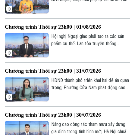
hành trình làm mẹ; Iran bác bỏ thông tin
đề xuất Mỹ tạm dừng tấn công... là những
tin đáng chú ý trong chương trình thời sự
Chương trình Thời sự 23h00 | 01/08/2026
23h00 hôm nay.
Hội nghị Ngoại giao phải tạo ra các sản
phẩm cụ thể; Lan tỏa truyền thống
Trường Sơn đến thế hệ trẻ; Mỹ đang mất
dần niềm tin vào đàm phán với Iran... là
những tin đáng chú ý trong chương trình
Chương trình Thời sự 23h00 | 31/07/2026
thời sự 23h00 hôm nay.
HĐND thành phố triển khai hai đề án quan
trọng; Phường Cửa Nam phát động cao
điểm 100 ngày chuyển đổi số; Saudi
Arabia lập liên minh bảo vệ tuyến hàng hải
chiến lược... là những tin đáng chú ý trong
Chương trình Thời sự 23h00 | 30/07/2026
chương trình thời sự 23h00 hôm nay.
Chuyên mục
Nâng cao công tác tham mưu xây dựng
gia đình trong tình hình mới; Hà Nội chuẩn
Thời sự