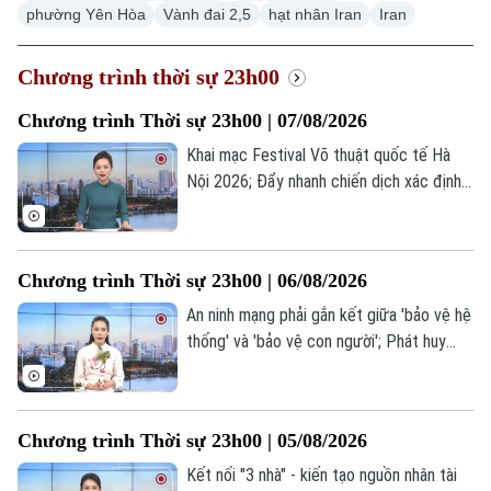
Xu hướng
phường Yên Hòa
Vành đai 2,5
hạt nhân Iran
Iran
Chương trình thời sự 23h00
Chương trình Thời sự 23h00 | 07/08/2026
Khai mạc Festival Võ thuật quốc tế Hà
Nội 2026; Đẩy nhanh chiến dịch xác định
danh tính hài cốt liệt sĩ; Iceland và
Montenegro có thể cùng gia nhập EU vào
năm 2028... là những tin đáng chú ý trong
Chương trình Thời sự 23h00 | 06/08/2026
chương trình thời sự 23h00 hôm nay.
An ninh mạng phải gắn kết giữa 'bảo vệ hệ
thống' và 'bảo vệ con người'; Phát huy
sức mạnh Toàn dân bảo vệ an ninh Tổ
quốc; Nhật Bản lên tiếng sau vụ Triều Tiên
phóng tên lửa đạn đạo... là những tin đáng
Chương trình Thời sự 23h00 | 05/08/2026
chú ý trong chương trình thời sự 23h00
hôm nay.
Kết nối "3 nhà" - kiến tạo nguồn nhân tài