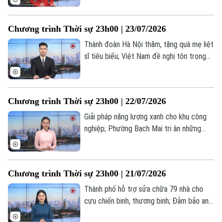
ECB công bố thiết kế mới của đồng
euro... là những tin đáng chú ý trong
Chương trình Thời sự 23h00 | 23/07/2026
chương trình thời sự 23h00 hôm nay.
Thành đoàn Hà Nội thăm, tặng quà mẹ liệt
sĩ tiêu biểu; Việt Nam đề nghị tôn trọng
luật pháp quốc tế ở Biển Đông; Mỹ hướng
tới thỏa thuận thương mại tạm thời với
Canada và Mexico... là những tin đáng chú
Chương trình Thời sự 23h00 | 22/07/2026
ý trong chương trình thời sự 23h00 hôm
nay.
Giải pháp năng lượng xanh cho khu công
nghiệp; Phường Bạch Mai tri ân những
người có công với cách mạng; Mỹ để ngỏ
khả năng đàm phán với Iran... là những tin
đáng chú ý trong chương trình thời sự
Chương trình Thời sự 23h00 | 21/07/2026
23h00 hôm nay.
Thành phố hỗ trợ sửa chữa 79 nhà cho
cựu chiến binh, thương binh; Đảm bảo an
toàn giao thông đường thuỷ trước mưa lũ;