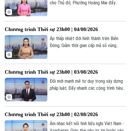
cho Thủ đô; Phường Hoàng Mai đẩy
nhanh làm sạch dữ liệu đất đai; Houthi
tuyên bố tấn công tàu Ả Rập Xê Út ở Biển
Đỏ... là những tin đáng chú ý trong
Chương trình Thời sự 23h00 | 04/08/2026
chương trình thời sự 23h00 hôm nay.
Áp thấp nhiệt đới hình thành trên Biển
Đông; Giảm thời gian cấp mã số vùng
trồng tạo lợi thế nông sản; Iran đề xuất
thành lập liên minh an ninh... là những tin
đáng chú ý trong chương trình thời sự
Chương trình Thời sự 23h00 | 03/08/2026
23h00 hôm nay.
Đổi mới mạnh mẽ tư duy trong xây dựng
pháp luật; Đẩy nhanh các công trình tiêu
thoát nước trọng điểm; Iran bác bỏ việc
chuẩn bị đàm phán với Mỹ... là những tin
đáng chú ý trong chương trình thời sự
Chương trình Thời sự 23h00 | 02/08/2026
23h00 hôm nay.
Âm nhạc kết nối tình hữu nghị Việt Nam -
Azerbaijan; Giúp thai phụ tự tin bước vào