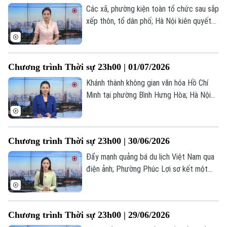
hôm nay.
Các xã, phường kiện toàn tổ chức sau sắp
xếp thôn, tổ dân phố; Hà Nội kiên quyết
đấu tranh chống hàng giả; Hội thảo quốc
tế bàn về phát triển AI có trách nhiệm... là
những tin đáng chú ý trong chương trình
Chương trình Thời sự 23h00 | 01/07/2026
Thời sự 23h00 hôm nay.
Khánh thành không gian văn hóa Hồ Chí
Minh tại phường Bình Hưng Hòa; Hà Nội
dẫn đầu về số lượng điểm 10 thi tốt
nghiệp THPT 2026; Đảng Cộng sản Trung
Quốc kỷ niệm 105 năm ngày thành lập... là
Chương trình Thời sự 23h00 | 30/06/2026
những tin đáng chú ý trong chương trình
Thời sự 23h00 hôm nay.
Đẩy mạnh quảng bá du lịch Việt Nam qua
điện ảnh; Phường Phúc Lợi sơ kết một
năm vận hành mô hình chính quyền địa
phương hai cấp; Phái đoàn Mỹ, Iran tới
Qatar, chưa thống nhất lộ trình đàm phán...
Chương trình Thời sự 23h00 | 29/06/2026
là những tin đáng chú ý trong chương