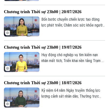
Iran đề xuất ngừng bắn 10 ngày với Mỹ...
là những tin đáng chú ý trong chương
Chương trình Thời sự 23h00 | 20/07/2026
trình thời sự 23h00 hôm nay.
Bốn bước chuyển chiến lược tạo động
lực phát triển; Chăm sóc sức khỏe người
có công; Nga và Ukraine thông báo
thương vong do các cuộc không kích... là
những tin đáng chú ý trong chương trình
Chương trình Thời sự 23h00 | 19/07/2026
thời sự 23h00 hôm nay.
Huy động chó nghiệp vụ tìm kiếm nạn
nhân mất tích; Triển khai nền tảng Trạm Y
tế xã trên toàn quốc vào năm 2027; Iran
chặn bốn tàu vi phạm ở eo biển Hormuz...
là những tin đáng chú ý trong chương
Chương trình Thời sự 23h00 | 18/07/2026
trình thời sự 23h00 hôm nay.
Kỷ niệm 64 năm Ngày truyền thống lực
lượng cảnh sát nhân dân; Thường trực
chính phủ gặp gỡ cộng đồng doanh
nghiệp; Doanh nghiệp tư nhân Ấn Độ lần