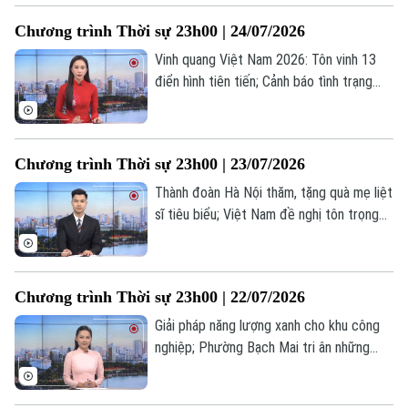
tiên trên người... là những tin đáng chú ý
Chương trình Thời sự 23h00 | 24/07/2026
trong chương trình thời sự 23h00 hôm
nay.
Vinh quang Việt Nam 2026: Tôn vinh 13
điển hình tiên tiến; Cảnh báo tình trạng
mạo danh công an chiếm đoạt tài sản;
ECB công bố thiết kế mới của đồng
euro... là những tin đáng chú ý trong
Chương trình Thời sự 23h00 | 23/07/2026
chương trình thời sự 23h00 hôm nay.
Thành đoàn Hà Nội thăm, tặng quà mẹ liệt
sĩ tiêu biểu; Việt Nam đề nghị tôn trọng
luật pháp quốc tế ở Biển Đông; Mỹ hướng
tới thỏa thuận thương mại tạm thời với
Canada và Mexico... là những tin đáng chú
Chương trình Thời sự 23h00 | 22/07/2026
ý trong chương trình thời sự 23h00 hôm
nay.
Giải pháp năng lượng xanh cho khu công
nghiệp; Phường Bạch Mai tri ân những
người có công với cách mạng; Mỹ để ngỏ
khả năng đàm phán với Iran... là những tin