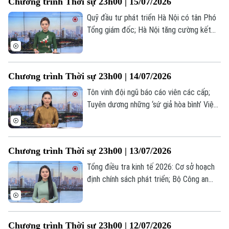
Chương trình Thời sự 23h00 | 15/07/2026
trong chương trình thời sự 23h00 hôm
nay.
Quỹ đầu tư phát triển Hà Nội có tân Phó
Tổng giám đốc; Hà Nội tăng cường kết
nối đầu tư, liên kết vùng; EU tăng cường
hậu thuẫn Ukraine... là những tin đáng chú
ý trong chương trình thời sự 23h00 hôm
Chương trình Thời sự 23h00 | 14/07/2026
nay.
Tôn vinh đội ngũ báo cáo viên các cấp;
Tuyên dương những ‘sứ giả hòa bình’ Việt
Nam tại Venezuela; Nga cảnh báo đáp trả
mạnh mẽ các cuộc tấn công của Ukraine...
là những tin đáng chú ý trong chương
Chương trình Thời sự 23h00 | 13/07/2026
trình thời sự 23h00 hôm nay.
Tổng điều tra kinh tế 2026: Cơ sở hoạch
định chính sách phát triển; Bộ Công an
trao quà cho trẻ em khó khăn tại xã Tam
Hưng; Qatar cảnh báo rút khỏi vai trò
trung gian giữa Mỹ và Iran... là những tin
Chương trình Thời sự 23h00 | 12/07/2026
đáng chú ý trong chương trình thời sự