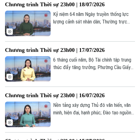
Chương trình Thời sự 23h00 | 18/07/2026
trình thời sự 23h00 hôm nay.
0865.116.699 (hotline)
0865.116.699
Kỷ niệm 64 năm Ngày truyền thống lực
lượng cảnh sát nhân dân; Thường trực
chính phủ gặp gỡ cộng đồng doanh
nghiệp; Doanh nghiệp tư nhân Ấn Độ lần
đầu phóng thành công tên lửa... là những
Chương trình Thời sự 23h00 | 17/07/2026
tin đáng chú ý trong chương trình thời sự
23h00 hôm nay.
6 tháng cuối năm, Bộ Tài chính tập trung
thúc đẩy tăng trưởng; Phường Cầu Giấy
tri ân người có công với cách mạng; Anh
sẽ có thủ tướng mới vào ngày 20/7... là
những tin đáng chú ý trong chương trình
Chương trình Thời sự 23h00 | 16/07/2026
thời sự 23h00 hôm nay.
Nền tảng xây dựng Thủ đô văn hiến, văn
minh, hiện đại, hạnh phúc; Đào tạo nguồn
nhân lực phát triển nền nông nghiệp hiện
đại; Iran cảnh báo lằn ranh đỏ chiến lược ở
eo biển Hormuz ... là những tin đáng chú ý