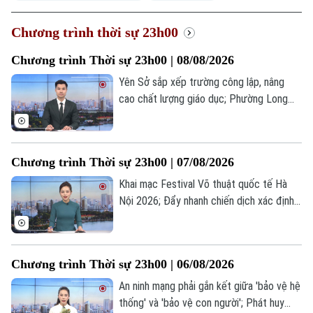
Chương trình thời sự 23h00
Chương trình Thời sự 23h00 | 08/08/2026
Yên Sở sắp xếp trường công lập, nâng
cao chất lượng giáo dục; Phường Long
Biên công bố sắp xếp trường học và bổ
nhiệm lãnh đạo; Iran, Oman hoàn tất khuôn
khổ thỏa thuận về eo biển Hormuz... là
Chương trình Thời sự 23h00 | 07/08/2026
những tin đáng chú ý trong chương trình
thời sự 23h00 hôm nay.
Khai mạc Festival Võ thuật quốc tế Hà
Nội 2026; Đẩy nhanh chiến dịch xác định
danh tính hài cốt liệt sĩ; Iceland và
Montenegro có thể cùng gia nhập EU vào
năm 2028... là những tin đáng chú ý trong
Chương trình Thời sự 23h00 | 06/08/2026
chương trình thời sự 23h00 hôm nay.
An ninh mạng phải gắn kết giữa 'bảo vệ hệ
thống' và 'bảo vệ con người'; Phát huy