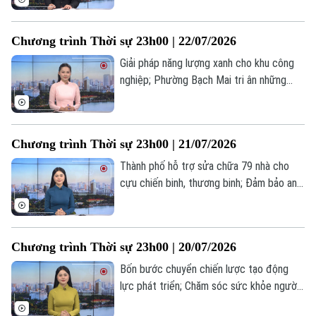
tới thỏa thuận thương mại tạm thời với
Canada và Mexico... là những tin đáng chú
Chương trình Thời sự 23h00 | 22/07/2026
ý trong chương trình thời sự 23h00 hôm
nay.
Giải pháp năng lượng xanh cho khu công
nghiệp; Phường Bạch Mai tri ân những
người có công với cách mạng; Mỹ để ngỏ
khả năng đàm phán với Iran... là những tin
đáng chú ý trong chương trình thời sự
Chương trình Thời sự 23h00 | 21/07/2026
23h00 hôm nay.
Thành phố hỗ trợ sửa chữa 79 nhà cho
cựu chiến binh, thương binh; Đảm bảo an
toàn giao thông đường thuỷ trước mưa lũ;
Iran đề xuất ngừng bắn 10 ngày với Mỹ...
là những tin đáng chú ý trong chương
Chương trình Thời sự 23h00 | 20/07/2026
trình thời sự 23h00 hôm nay.
Bốn bước chuyển chiến lược tạo động
lực phát triển; Chăm sóc sức khỏe người
có công; Nga và Ukraine thông báo