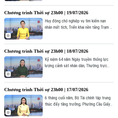
thương vong do các cuộc không kích... là
những tin đáng chú ý trong chương trình
Chương trình Thời sự 23h00 | 19/07/2026
thời sự 23h00 hôm nay.
Huy động chó nghiệp vụ tìm kiếm nạn
nhân mất tích; Triển khai nền tảng Trạm Y
tế xã trên toàn quốc vào năm 2027; Iran
chặn bốn tàu vi phạm ở eo biển Hormuz...
là những tin đáng chú ý trong chương
Chương trình Thời sự 23h00 | 18/07/2026
trình thời sự 23h00 hôm nay.
Kỷ niệm 64 năm Ngày truyền thống lực
lượng cảnh sát nhân dân; Thường trực
chính phủ gặp gỡ cộng đồng doanh
nghiệp; Doanh nghiệp tư nhân Ấn Độ lần
đầu phóng thành công tên lửa... là những
Chương trình Thời sự 23h00 | 17/07/2026
tin đáng chú ý trong chương trình thời sự
23h00 hôm nay.
6 tháng cuối năm, Bộ Tài chính tập trung
thúc đẩy tăng trưởng; Phường Cầu Giấy
tri ân người có công với cách mạng; Anh
Liên hệ đường dây nóng (bấm để gọi)
sẽ có thủ tướng mới vào ngày 20/7... là