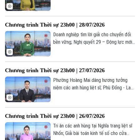
Đình: Nâng cao kỹ năng giải quyết khiếu
Thời trang
nại, tố cáo; Mỹ - Saudi Arabia không kích
Iraq, 20 người thiệt mạng... là những tin
Âm nhạc
Chương trình Thời sự 23h00 | 28/07/2026
đáng chú ý trong chương trình thời sự
23h00 hôm nay.
Doanh nghiệp tìm lời giải cho chuyển đổi
bền vững; Nghị quyết 29 – Động lực mới
nâng tầm y tế Thủ đô; Trung Quốc -
Slovakia tăng cường hợp tác chiến lược...
là những tin đáng chú ý trong chương
Chương trình Thời sự 23h00 | 27/07/2026
trình thời sự 23h00 hôm nay.
Phường Hoàng Mai dâng hương tưởng
niệm các anh hùng liệt sĩ; Phù Đổng - Lan
tỏa sức mạnh toàn dân bảo vệ an ninh Tổ
quốc; Syria nỗ lực thúc đẩy một thỏa
thuận an ninh với Israel... là những tin đáng
Chương trình Thời sự 23h00 | 26/07/2026
chú ý trong chương trình thời sự 23h00
hôm nay.
Tri ân các anh hùng tại Nghĩa trang liệt sĩ
Nhổn; Giải bài toán kinh tế số cho cửa