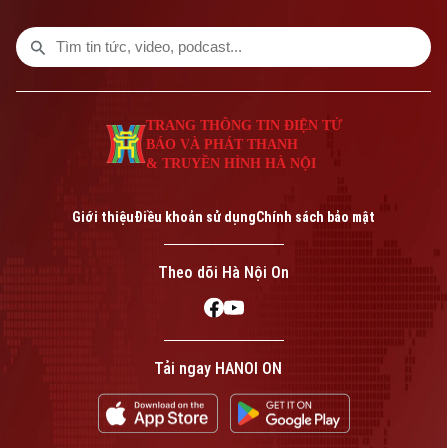
trong chương trình thời sự 23h00 hôm
nay.
TRANG THÔNG TIN ĐIỆN TỬ
BÁO VÀ PHÁT THANH
& TRUYỀN HÌNH HÀ NỘI
Giới thiệu
Điều khoản sử dụng
Chính sách bảo mật
Theo dõi Hà Nội On
Tải ngay HANOI ON