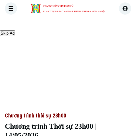
TRANG THÔNG TIN ĐIỆN TỬ
CỦA CƠ QUAN BÁO VÀ PHÁT THANH TRUYỀN HÌNH HÀ NỘI
THỜI SỰ
HÀ NỘI
THẾ GIỚI
KINH TẾ
NHÀ ĐẤT
Skip Ad
Chương trình thời sự 23h00
Chương trình Thời sự 23h00 |
14/05/2026