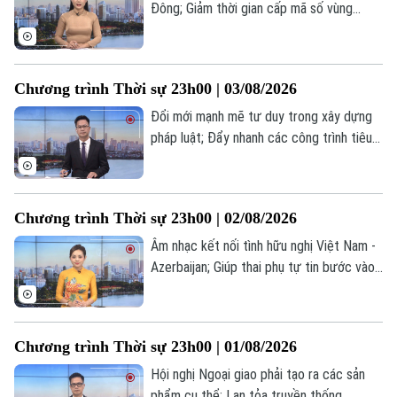
Đông; Giảm thời gian cấp mã số vùng
trồng tạo lợi thế nông sản; Iran đề xuất
thành lập liên minh an ninh... là những tin
đáng chú ý trong chương trình thời sự
Chương trình Thời sự 23h00 | 03/08/2026
23h00 hôm nay.
Chuyên mục
Đổi mới mạnh mẽ tư duy trong xây dựng
pháp luật; Đẩy nhanh các công trình tiêu
Thời sự
thoát nước trọng điểm; Iran bác bỏ việc
chuẩn bị đàm phán với Mỹ... là những tin
Hà Nội
Hà Nội
đáng chú ý trong chương trình thời sự
Chương trình Thời sự 23h00 | 02/08/2026
23h00 hôm nay.
Chính trị
Nhịp sống Hà Nội
Âm nhạc kết nối tình hữu nghị Việt Nam -
Thế giới
Azerbaijan; Giúp thai phụ tự tin bước vào
Xã hội
Người Hà Nội
hành trình làm mẹ; Iran bác bỏ thông tin
Tin tức
Kinh tế
đề xuất Mỹ tạm dừng tấn công... là những
An ninh trật tự
Khoảnh khắc Hà Nội
tin đáng chú ý trong chương trình thời sự
Quân sự
Tin tức
Chương trình Thời sự 23h00 | 01/08/2026
Nhà đất
23h00 hôm nay.
Công nghệ
Ẩm thực
Hội nghị Ngoại giao phải tạo ra các sản
Hồ sơ
Cafe sáng
Tin tức
phẩm cụ thể; Lan tỏa truyền thống