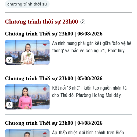
chương trình thời sự
Chương trình thời sự 23h00
Chương trình Thời sự 23h00 | 06/08/2026
An ninh mạng phải gắn kết giữa 'bảo vệ hệ
thống' và 'bảo vệ con người'; Phát huy
sức mạnh Toàn dân bảo vệ an ninh Tổ
quốc; Nhật Bản lên tiếng sau vụ Triều Tiên
phóng tên lửa đạn đạo... là những tin đáng
Chương trình Thời sự 23h00 | 05/08/2026
chú ý trong chương trình thời sự 23h00
hôm nay.
Kết nối "3 nhà" - kiến tạo nguồn nhân tài
cho Thủ đô; Phường Hoàng Mai đẩy
nhanh làm sạch dữ liệu đất đai; Houthi
tuyên bố tấn công tàu Ả Rập Xê Út ở Biển
Đỏ... là những tin đáng chú ý trong
Chương trình Thời sự 23h00 | 04/08/2026
chương trình thời sự 23h00 hôm nay.
Áp thấp nhiệt đới hình thành trên Biển