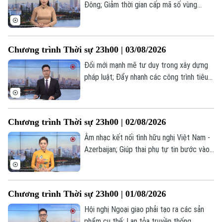
Bóng đá
Giải trí
Đông; Giảm thời gian cấp mã số vùng
trồng tạo lợi thế nông sản; Iran đề xuất
Tư vấn sức khỏe
Quần vợt
thành lập liên minh an ninh... là những tin
Tin tức
Đã phát sóng
đáng chú ý trong chương trình thời sự
Golf
Chương trình Thời sự 23h00 | 03/08/2026
Sao
23h00 hôm nay.
Đổi mới mạnh mẽ tư duy trong xây dựng
Điện ảnh
pháp luật; Đẩy nhanh các công trình tiêu
thoát nước trọng điểm; Iran bác bỏ việc
Thời trang
chuẩn bị đàm phán với Mỹ... là những tin
đáng chú ý trong chương trình thời sự
Âm nhạc
Chương trình Thời sự 23h00 | 02/08/2026
23h00 hôm nay.
Âm nhạc kết nối tình hữu nghị Việt Nam -
Azerbaijan; Giúp thai phụ tự tin bước vào
hành trình làm mẹ; Iran bác bỏ thông tin
đề xuất Mỹ tạm dừng tấn công... là những
tin đáng chú ý trong chương trình thời sự
Chương trình Thời sự 23h00 | 01/08/2026
23h00 hôm nay.
Hội nghị Ngoại giao phải tạo ra các sản
phẩm cụ thể; Lan tỏa truyền thống