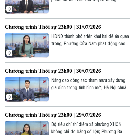
Trường Sơn đến thế hệ trẻ; Mỹ đang mất
dần niềm tin vào đàm phán với Iran... là
những tin đáng chú ý trong chương trình
Chương trình Thời sự 23h00 | 31/07/2026
thời sự 23h00 hôm nay.
HĐND thành phố triển khai hai đề án quan
trọng; Phường Cửa Nam phát động cao
Theo dõi Hà Nội On
điểm 100 ngày chuyển đổi số; Saudi
Arabia lập liên minh bảo vệ tuyến hàng hải
chiến lược... là những tin đáng chú ý trong
Chương trình Thời sự 23h00 | 30/07/2026
chương trình thời sự 23h00 hôm nay.
Nâng cao công tác tham mưu xây dựng
gia đình trong tình hình mới; Hà Nội chuẩn
hóa năng lực giáo viên âm nhạc; Iran cảnh
báo đáp trả các quốc gia hỗ trợ Mỹ... là
những tin đáng chú ý trong chương trình
Chương trình Thời sự 23h00 | 29/07/2026
thời sự 23h00 hôm nay.
Bộ tiêu chí thí điểm xã phường XHCN
không chỉ đo bằng số liệu; Phường Ba