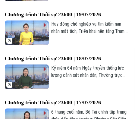
thương vong do các cuộc không kích... là
những tin đáng chú ý trong chương trình
Chương trình Thời sự 23h00 | 19/07/2026
thời sự 23h00 hôm nay.
Huy động chó nghiệp vụ tìm kiếm nạn
nhân mất tích; Triển khai nền tảng Trạm Y
tế xã trên toàn quốc vào năm 2027; Iran
chặn bốn tàu vi phạm ở eo biển Hormuz...
là những tin đáng chú ý trong chương
Chương trình Thời sự 23h00 | 18/07/2026
trình thời sự 23h00 hôm nay.
Kỷ niệm 64 năm Ngày truyền thống lực
lượng cảnh sát nhân dân; Thường trực
chính phủ gặp gỡ cộng đồng doanh
nghiệp; Doanh nghiệp tư nhân Ấn Độ lần
đầu phóng thành công tên lửa... là những
Chương trình Thời sự 23h00 | 17/07/2026
tin đáng chú ý trong chương trình thời sự
23h00 hôm nay.
6 tháng cuối năm, Bộ Tài chính tập trung
thúc đẩy tăng trưởng; Phường Cầu Giấy
tri ân người có công với cách mạng; Anh
sẽ có thủ tướng mới vào ngày 20/7... là