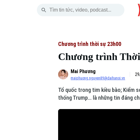
Thứ Sáu
THỜI SỰ
HÀ NỘI
THẾ GIỚI
07 Tháng 08, 2026
Hà Nội
Nhịp sống Hà Nộ
Tin tức
Chương trình thời sự 23h00
Chương trình Thời 
Chính trị
Người Hà Nội
Quân s
Mai Phương
Xã hội
Khoảnh khắc Hà 
Hồ sơ
29
maiphuong.nguyen89@daihanoi.vn
An ninh trật tự
Ẩm thực
Người V
Tổ quốc trong tim kiều bào; Kiểm so
thống Trump... là những tin đáng c
Công nghệ
Skip Ad