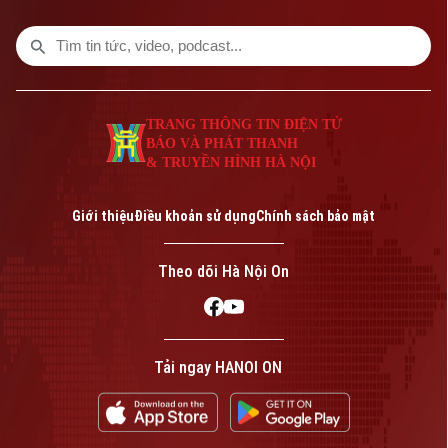
trong chương trình thời sự 23h00 hôm
nay.
TRANG THÔNG TIN ĐIỆN TỬ
BÁO VÀ PHÁT THANH
& TRUYỀN HÌNH HÀ NỘI
Giới thiệu
Điều khoản sử dụng
Chính sách bảo mật
Theo dõi Hà Nội On
Tải ngay HANOI ON