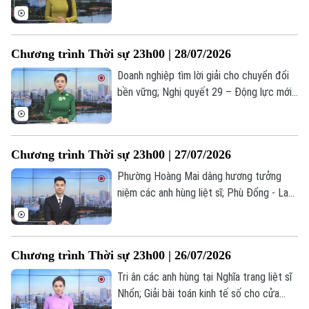
Đình: Nâng cao kỹ năng giải quyết khiếu
Thời trang
nại, tố cáo; Mỹ - Saudi Arabia không kích
Iraq, 20 người thiệt mạng... là những tin
Âm nhạc
Chương trình Thời sự 23h00 | 28/07/2026
đáng chú ý trong chương trình thời sự
23h00 hôm nay.
Doanh nghiệp tìm lời giải cho chuyển đổi
bền vững; Nghị quyết 29 – Động lực mới
nâng tầm y tế Thủ đô; Trung Quốc -
Slovakia tăng cường hợp tác chiến lược...
là những tin đáng chú ý trong chương
Chương trình Thời sự 23h00 | 27/07/2026
trình thời sự 23h00 hôm nay.
Phường Hoàng Mai dâng hương tưởng
niệm các anh hùng liệt sĩ; Phù Đổng - Lan
tỏa sức mạnh toàn dân bảo vệ an ninh Tổ
quốc; Syria nỗ lực thúc đẩy một thỏa
thuận an ninh với Israel... là những tin đáng
Chương trình Thời sự 23h00 | 26/07/2026
chú ý trong chương trình thời sự 23h00
hôm nay.
Tri ân các anh hùng tại Nghĩa trang liệt sĩ
Nhổn; Giải bài toán kinh tế số cho cửa