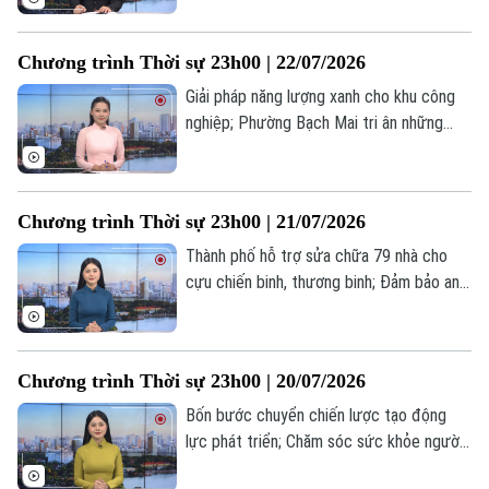
tới thỏa thuận thương mại tạm thời với
Canada và Mexico... là những tin đáng chú
Chương trình Thời sự 23h00 | 22/07/2026
ý trong chương trình thời sự 23h00 hôm
nay.
Giải pháp năng lượng xanh cho khu công
nghiệp; Phường Bạch Mai tri ân những
người có công với cách mạng; Mỹ để ngỏ
khả năng đàm phán với Iran... là những tin
đáng chú ý trong chương trình thời sự
Chương trình Thời sự 23h00 | 21/07/2026
23h00 hôm nay.
Thành phố hỗ trợ sửa chữa 79 nhà cho
cựu chiến binh, thương binh; Đảm bảo an
toàn giao thông đường thuỷ trước mưa lũ;
Iran đề xuất ngừng bắn 10 ngày với Mỹ...
là những tin đáng chú ý trong chương
Chương trình Thời sự 23h00 | 20/07/2026
trình thời sự 23h00 hôm nay.
Bốn bước chuyển chiến lược tạo động
lực phát triển; Chăm sóc sức khỏe người
có công; Nga và Ukraine thông báo