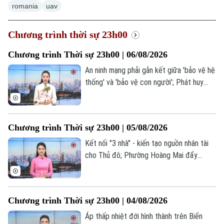
romania
uav
Chương trình thời sự 23h00
Chương trình Thời sự 23h00 | 06/08/2026
An ninh mạng phải gắn kết giữa 'bảo vệ hệ
thống' và 'bảo vệ con người'; Phát huy
sức mạnh Toàn dân bảo vệ an ninh Tổ
quốc; Nhật Bản lên tiếng sau vụ Triều Tiên
phóng tên lửa đạn đạo... là những tin đáng
Chương trình Thời sự 23h00 | 05/08/2026
chú ý trong chương trình thời sự 23h00
hôm nay.
Kết nối "3 nhà" - kiến tạo nguồn nhân tài
cho Thủ đô; Phường Hoàng Mai đẩy
nhanh làm sạch dữ liệu đất đai; Houthi
tuyên bố tấn công tàu Ả Rập Xê Út ở Biển
Đỏ... là những tin đáng chú ý trong
Chương trình Thời sự 23h00 | 04/08/2026
chương trình thời sự 23h00 hôm nay.
Áp thấp nhiệt đới hình thành trên Biển