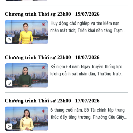
thương vong do các cuộc không kích... là
những tin đáng chú ý trong chương trình
Chương trình Thời sự 23h00 | 19/07/2026
thời sự 23h00 hôm nay.
Huy động chó nghiệp vụ tìm kiếm nạn
nhân mất tích; Triển khai nền tảng Trạm Y
tế xã trên toàn quốc vào năm 2027; Iran
chặn bốn tàu vi phạm ở eo biển Hormuz...
là những tin đáng chú ý trong chương
Chương trình Thời sự 23h00 | 18/07/2026
trình thời sự 23h00 hôm nay.
Kỷ niệm 64 năm Ngày truyền thống lực
lượng cảnh sát nhân dân; Thường trực
chính phủ gặp gỡ cộng đồng doanh
nghiệp; Doanh nghiệp tư nhân Ấn Độ lần
đầu phóng thành công tên lửa... là những
Chương trình Thời sự 23h00 | 17/07/2026
tin đáng chú ý trong chương trình thời sự
23h00 hôm nay.
6 tháng cuối năm, Bộ Tài chính tập trung
thúc đẩy tăng trưởng; Phường Cầu Giấy
tri ân người có công với cách mạng; Anh
Liên hệ đường dây nóng (bấm để gọi)
sẽ có thủ tướng mới vào ngày 20/7... là