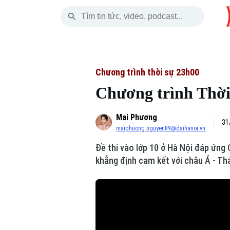
Thứ Bảy
THỜI SỰ
HÀ NỘI
THẾ GIỚI
08 Tháng 08, 2026
Hà Nội
Nhịp sống Hà Nộ
Tin tức
Chương trình thời sự 23h00
Chương trình Thời 
Chính trị
Người Hà Nội
Quân s
Mai Phương
Xã hội
Khoảnh khắc Hà 
Hồ sơ
31
maiphuong.nguyen89@daihanoi.vn
An ninh trật tự
Ẩm thực
Người V
Đề thi vào lớp 10 ở Hà Nội đáp ứng
khẳng định cam kết với châu Á - Thá
Công nghệ
Skip Ad