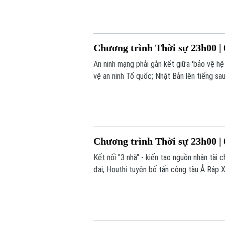
Chương trình Thời sự 23h00 | 
An ninh mạng phải gắn kết giữa 'bảo vệ h
vệ an ninh Tổ quốc; Nhật Bản lên tiếng sau
trong chương trình thời sự 23h00 hôm nay
Chương trình Thời sự 23h00 | 
Kết nối "3 nhà" - kiến tạo nguồn nhân tà
đai; Houthi tuyên bố tấn công tàu Ả Rập X
sự 23h00 hôm nay.