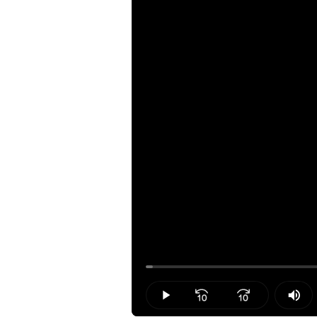
Loaded
:
1.06%
Play
Mut