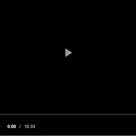
Play
Video
0:00
/
15:33
e
Current
Duration