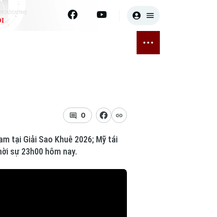
I
E
THỂ THAO
GIẢI TRÍ
ĐÃ PHÁT SÓNG
Bóng đá
Tin tức
ỡng
Quần vợt
Sao
sức khỏe
Golf
Điện ảnh
0
Thời trang
am tại Giải Sao Khuê 2026; Mỹ tái
Thời sự 23h00 hôm nay.
Âm nhạc