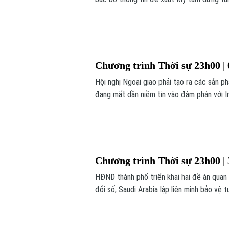
23h00 hôm nay.
Chương trình Thời sự 23h00 | 
Hội nghị Ngoại giao phải tạo ra các sản 
đang mất dần niềm tin vào đàm phán với Ir
hôm nay.
Chương trình Thời sự 23h00 | 
HĐND thành phố triển khai hai đề án qu
đổi số; Saudi Arabia lập liên minh bảo vệ 
trình thời sự 23h00 hôm nay.