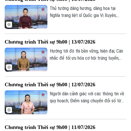
đáng chú ý trong chương trình hôm nay.
Thủ tướng dâng hương, dâng hoa tại
Nghĩa trang liệt sĩ Quốc gia Vị Xuyên;
Khám bệnh cho 200 đối tượng chính sách
phường Yên Nghĩa; Mỹ chặn tàu chở dầu
sau lệnh tái phong tỏa hàng hải Iran... là
Chương trình Thời sự 9h00 | 13/07/2026
một số nội dung đáng chú ý trong chương
trình hôm nay.
Hướng tới đô thị bền vững, hiện đại; Cân
nhắc để tối ưu hóa cơ hội trúng tuyển;
Thái Lan: Cháy quán bar tại Bangkok khiến
27 người thiệt mạng... là một số nội dung
đáng chú ý trong chương trình hôm nay.
Chương trình Thời sự 9h00 | 12/07/2026
Người dân cảnh giác với các thông tin về
quy hoạch; Điểm sáng chuyển đổi số từ
chợ đầu mối Minh Khai; Iran thông báo
đóng cửa eo biển Hormuz... là một số nội
dung đáng chú ý trong chương trình hôm
Chương trình Thời sự 9h00 | 11/07/2026
nay.