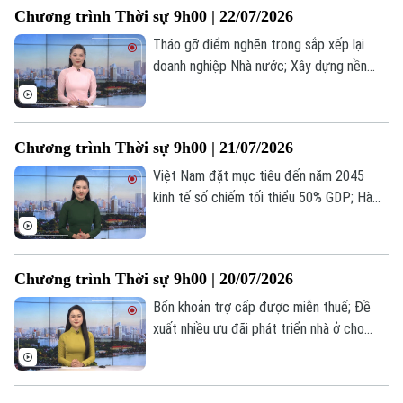
Chương trình Thời sự 9h00 | 22/07/2026
là một số nội dung đáng chú ý trong
chương trình hôm nay.
Tháo gỡ điểm nghẽn trong sắp xếp lại
doanh nghiệp Nhà nước; Xây dựng nền
tảng giao thông thông minh; Trung Quốc
sẵn sàng thúc đẩy hợp tác với ASEAN... là
một số nội dung đáng chú ý trong chương
Chương trình Thời sự 9h00 | 21/07/2026
trình hôm nay.
Việt Nam đặt mục tiêu đến năm 2045
kinh tế số chiếm tối thiểu 50% GDP; Hà
Nội tăng tốc phát triển nhà ở xã hội; Tổng
thống Trump cảnh báo Iran về thương
vong của binh sĩ Mỹ... là một số nội dung
Chương trình Thời sự 9h00 | 20/07/2026
đáng chú ý trong chương trình hôm nay.
Bốn khoản trợ cấp được miễn thuế; Đề
xuất nhiều ưu đãi phát triển nhà ở cho
thuê; Tổng thống Nga tiếp ngoại trưởng
Triều Tiên... là một số nội dung đáng chú ý
trong chương trình hôm nay.