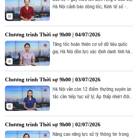
Hà Nội cảnh báo dông lốc; Kinh tế số -
động lực tăng trưởng mới của Thủ đô; Mỹ
- Iran sắp nối lại đàm phán... là một số nội
dung đáng chú ý trong chương trình hôm
Chương trình Thời sự 9h00 | 04/07/2026
nay.
Tăng tốc hoàn thiện cơ sở dữ liệu quốc
gia; Hà Nội dồn lực xác định danh tính hài
cốt liệt sĩ; Iran bắt đầu lễ quốc tang cố
Lãnh tụ Tối cao Ali Khamenei... là một số
nội dung đáng chú ý trong chương trình
Chương trình Thời sự 9h00 | 03/07/2026
hôm nay.
Hà Nội vẫn còn 12 điểm thường xuyên ùn
tắc cần tiếp tục xử lý; Áp thấp nhiệt đới
mạnh lên thành bão số 1; Iran hoãn đàm
phán để tổ chức quốc tang lãnh tụ
Khamenei... là một số nội dung đáng chú ý
Chương trình Thời sự 9h00 | 02/07/2026
trong chương trình hôm nay.
Nâng cao năng lực xử lý thông tin trong