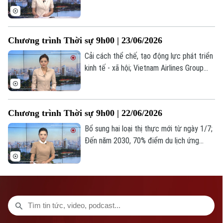
dân được khám sức khỏe định kỳ; Thượng
viện Mỹ yêu cầu chấm dứt hoạt động
quân sự với Iran;... là một số nội dung
Chương trình Thời sự 9h00 | 23/06/2026
đáng chú ý trong chương trình hôm nay.
Cải cách thể chế, tạo động lực phát triển
kinh tế - xã hội; Vietnam Airlines Group
tiếp tục dẫn đầu tỷ lệ chuyến bay đúng
giờ; Phó Tổng thống Mỹ: 36 giờ đàm phán
với Iran rất hiệu quả;... là một số nội dung
Chương trình Thời sự 9h00 | 22/06/2026
đáng chú ý trong chương trình hôm nay.
Bổ sung hai loại thị thực mới từ ngày 1/7;
Đến năm 2030, 70% điểm du lịch ứng
dụng nền tảng số; Mỹ tuyên bố sẵn sàng
thay đổi căn bản quan hệ với Iran... là một
số nội dung đáng chú ý trong chương
trình hôm nay.