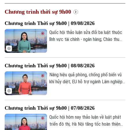
Xu hướng
Chương trình thời sự 9h00
Chương trình Thời sự 9h00 | 09/08/2026
Quốc hội thảo luận sửa đổi ba luật thuộc
lĩnh vực tài chính - ngân hàng; Chào thu
cùng hương vị Hà Nội; Tổng thống Iran
ủng hộ đối thoại với Mỹ... là một số nội
dung đáng chú ý trong chương trình hôm
Chương trình Thời sự 9h00 | 08/08/2026
nay.
Nâng hiệu quả phòng, chống phổ biến vũ
khí hủy diệt; EU hỗ trợ ngành Lâm nghiệp
Việt Nam phát triển bền vững; Thượng
viện Mỹ thông qua dự luật tăng cường
trừng phạt Nga... là một số nội dung đáng
Chương trình Thời sự 9h00 | 07/08/2026
chú ý trong chương trình hôm nay.
Quốc hội hôm nay thảo luận về luật phát
triển đô thị; Hà Nội tăng tốc hoàn thiện