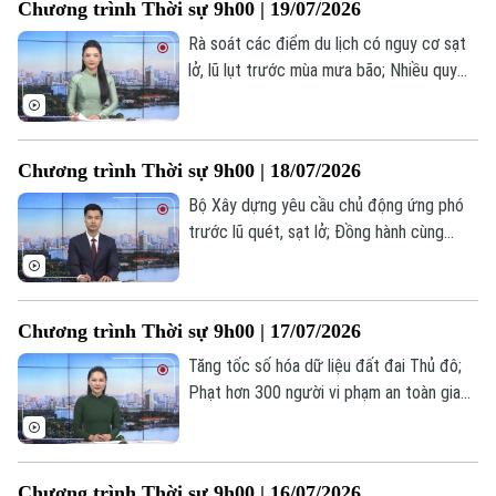
Chương trình Thời sự 9h00 | 19/07/2026
Rà soát các điểm du lịch có nguy cơ sạt
lở, lũ lụt trước mùa mưa bão; Nhiều quy
định mới trong lĩnh vực lao động và
Theo dõi Hà Nội On
BHXH; Ngoại trưởng Triều Tiên thăm
Nga... là một số nội dung đáng chú ý trong
Chương trình Thời sự 9h00 | 18/07/2026
chương trình hôm nay.
Bộ Xây dựng yêu cầu chủ động ứng phó
trước lũ quét, sạt lở; Đồng hành cùng
doanh nghiệp triển khai hiệu quả Luật Thủ
đô 2026; Đức, Pháp tăng tốc xây dựng lá
chắn quốc phòng châu Âu... là một số nội
Chương trình Thời sự 9h00 | 17/07/2026
dung đáng chú ý trong chương trình hôm
nay.
Tăng tốc số hóa dữ liệu đất đai Thủ đô;
Phạt hơn 300 người vi phạm an toàn giao
thông đường sắt; Phở Việt - Kết nối văn
hóa tại Hungary; Căng thẳng thương mại
Mỹ - Brazil leo thang;... là một số nội dung
Chương trình Thời sự 9h00 | 16/07/2026