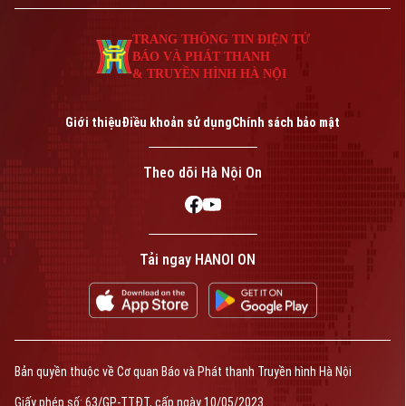
TRANG THÔNG TIN ĐIỆN TỬ
BÁO VÀ PHÁT THANH
& TRUYỀN HÌNH HÀ NỘI
Giới thiệu
Điều khoản sử dụng
Chính sách bảo mật
Theo dõi Hà Nội On
Tải ngay HANOI ON
Bản quyền thuộc về Cơ quan Báo và Phát thanh Truyền hình Hà Nội
Giấy phép số: 63/GP-TTĐT, cấp ngày 10/05/2023