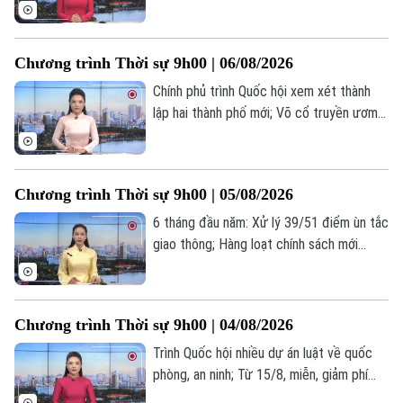
mạng lưới giao thông chiến lược; Tổng
thống Trump dự báo cuộc chiến với Iran
sắp kết thúc... là một số nội dung đáng
Chương trình Thời sự 9h00 | 06/08/2026
chú ý trong chương trình hôm nay.
Chính phủ trình Quốc hội xem xét thành
lập hai thành phố mới; Võ cổ truyền ươm
mầm trong môi trường học đường Thủ
đô; Ukraine cảnh báo cạn kiệt tên lửa
phòng không trước mùa đông... là một số
Chương trình Thời sự 9h00 | 05/08/2026
nội dung đáng chú ý trong chương trình
hôm nay.
6 tháng đầu năm: Xử lý 39/51 điểm ùn tắc
giao thông; Hàng loạt chính sách mới
khuyến khích hiến tặng mô, tạng; Mỹ tăng
tốc đàm phán về Hormuz... là một số nội
dung đáng chú ý trong chương trình hôm
Chương trình Thời sự 9h00 | 04/08/2026
nay.
Trình Quốc hội nhiều dự án luật về quốc
phòng, an ninh; Từ 15/8, miễn, giảm phí
làm thủ tục hành chính trên VNeID;