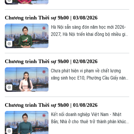
Indonesia và Thái Lan thông qua lộ trình
hợp tác chiến lược... là một số nội dung
Chương trình Thời sự 9h00 | 03/08/2026
đáng chú ý trong chương trình hôm nay.
Hà Nội sẵn sàng đón năm học mới 2026-
2027; Hà Nội triển khai đồng bộ nhiều giải
pháp chống ngập; Tổng thống Mỹ thông
báo khởi động lại đối thoại với Iran... là
một số nội dung đáng chú ý trong chương
Chương trình Thời sự 9h00 | 02/08/2026
trình hôm nay.
Chưa phát hiện vi phạm về chất lượng
xăng sinh học E10; Phường Cầu Giấy nâng
cao kỹ năng số từ cơ sở; Nổ lớn tại trung
tâm Moscow, ít nhất 18 người thương
vong... là một số nội dung đáng chú ý
Chương trình Thời sự 9h00 | 01/08/2026
trong chương trình hôm nay.
Kết nối doanh nghiệp Việt Nam - Nhật
Chuyên mục
Bản; Nhà ở cho thuê trở thành phân khúc
chiến lược; Tây Ban Nha, Maroc nỗ lực
Thời sự