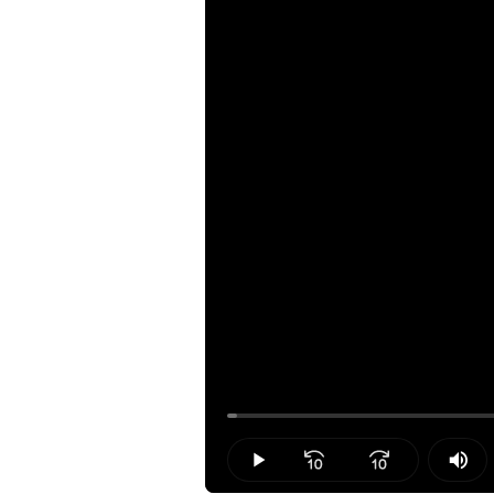
Loaded
:
0.94%
Play
Mut