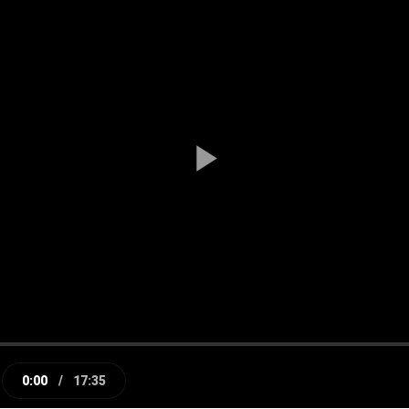
Play
Video
0:00
/
17:35
e
Current
Duration