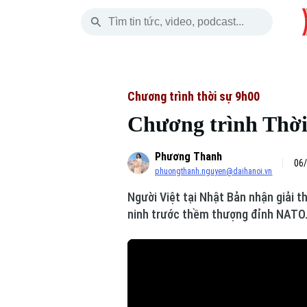
Thứ Bảy
THỜI SỰ
HÀ NỘI
THẾ GIỚI
08 Tháng 08, 2026
Hà Nội
Nhịp sống Hà Nộ
Tin tức
Chương trình thời sự 9h00
Chương trình Thời 
Chính trị
Người Hà Nội
Quân s
Phương Thanh
Xã hội
Khoảnh khắc Hà 
Hồ sơ
06/
phuongthanh.nguyen@daihanoi.vn
An ninh trật tự
Ẩm thực
Người V
Người Việt tại Nhật Bản nhận giải t
ninh trước thềm thượng đỉnh NATO..
Công nghệ
Skip Ad