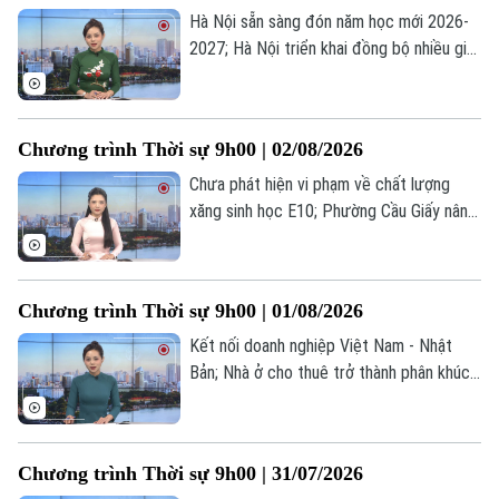
Quần vợt
Hà Nội sẵn sàng đón năm học mới 2026-
Tin tức
Đã phát sóng
2027; Hà Nội triển khai đồng bộ nhiều giải
Golf
Sao
pháp chống ngập; Tổng thống Mỹ thông
báo khởi động lại đối thoại với Iran... là
Điện ảnh
một số nội dung đáng chú ý trong chương
Chương trình Thời sự 9h00 | 02/08/2026
trình hôm nay.
Thời trang
Chưa phát hiện vi phạm về chất lượng
xăng sinh học E10; Phường Cầu Giấy nâng
Âm nhạc
cao kỹ năng số từ cơ sở; Nổ lớn tại trung
tâm Moscow, ít nhất 18 người thương
vong... là một số nội dung đáng chú ý
Chương trình Thời sự 9h00 | 01/08/2026
trong chương trình hôm nay.
Kết nối doanh nghiệp Việt Nam - Nhật
Bản; Nhà ở cho thuê trở thành phân khúc
chiến lược; Tây Ban Nha, Maroc nỗ lực
kiểm soát khủng hoảng di cư... là một số
nội dung đáng chú ý trong chương trình
Chương trình Thời sự 9h00 | 31/07/2026
hôm nay.