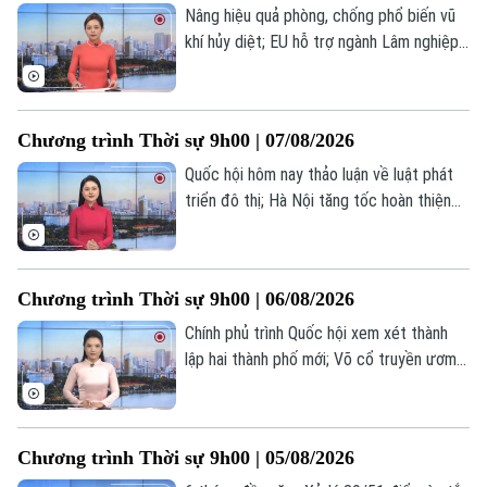
Nâng hiệu quả phòng, chống phổ biến vũ
khí hủy diệt; EU hỗ trợ ngành Lâm nghiệp
Việt Nam phát triển bền vững; Thượng
viện Mỹ thông qua dự luật tăng cường
trừng phạt Nga... là một số nội dung đáng
Chương trình Thời sự 9h00 | 07/08/2026
chú ý trong chương trình hôm nay.
Quốc hội hôm nay thảo luận về luật phát
triển đô thị; Hà Nội tăng tốc hoàn thiện
mạng lưới giao thông chiến lược; Tổng
thống Trump dự báo cuộc chiến với Iran
sắp kết thúc... là một số nội dung đáng
Chương trình Thời sự 9h00 | 06/08/2026
chú ý trong chương trình hôm nay.
Chính phủ trình Quốc hội xem xét thành
lập hai thành phố mới; Võ cổ truyền ươm
mầm trong môi trường học đường Thủ
đô; Ukraine cảnh báo cạn kiệt tên lửa
phòng không trước mùa đông... là một số
Chương trình Thời sự 9h00 | 05/08/2026
nội dung đáng chú ý trong chương trình