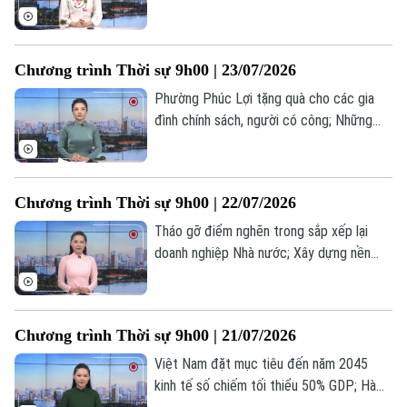
thức tuyên truyền pháp luật cho người lao
động; Canada cảnh báo Mỹ trước nguy cơ
chiến tranh thương mại... là một số nội
Chương trình Thời sự 9h00 | 23/07/2026
dung đáng chú ý trong chương trình hôm
nay.
Phường Phúc Lợi tặng quà cho các gia
đình chính sách, người có công; Những
tấm lòng tri ân gia đình chính sách ở
phường Hoàng Mai; Hạ viện Mỹ duyệt
ngân sách quốc phòng hơn 1.000 tỷ USD...
Chương trình Thời sự 9h00 | 22/07/2026
là một số nội dung đáng chú ý trong
chương trình hôm nay.
Tháo gỡ điểm nghẽn trong sắp xếp lại
doanh nghiệp Nhà nước; Xây dựng nền
tảng giao thông thông minh; Trung Quốc
sẵn sàng thúc đẩy hợp tác với ASEAN... là
một số nội dung đáng chú ý trong chương
Chương trình Thời sự 9h00 | 21/07/2026
trình hôm nay.
Việt Nam đặt mục tiêu đến năm 2045
kinh tế số chiếm tối thiểu 50% GDP; Hà