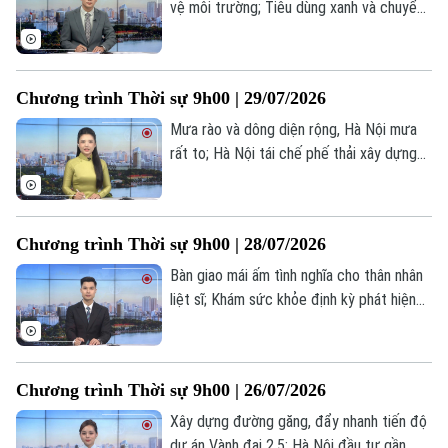
vệ môi trường; Tiêu dùng xanh và chuyển
đổi số ngành hàng tiêu dung; Lực lượng
Âm nhạc
Houthi cân nhắc thu phí tàu thuyền qua
Biển Đỏ... là một số nội dung đáng chú ý
Chương trình Thời sự 9h00 | 29/07/2026
trong chương trình hôm nay.
Mưa rào và dông diện rộng, Hà Nội mưa
rất to; Hà Nội tái chế phế thải xây dựng
ngay tại công trường; Nhật Bản khắc phục
hậu quả sau trận động đất mạnh... là một
số nội dung đáng chú ý trong chương
Chương trình Thời sự 9h00 | 28/07/2026
trình hôm nay.
Bàn giao mái ấm tình nghĩa cho thân nhân
liệt sĩ; Khám sức khỏe định kỳ phát hiện
sớm bệnh lý ở trẻ em; Mỹ cảnh báo tiếp
tục không kích nếu đàm phán với Iran thất
bại... là một số nội dung đáng chú ý trong
Chương trình Thời sự 9h00 | 26/07/2026
chương trình hôm nay.
Xây dựng đường găng, đẩy nhanh tiến độ
dự án Vành đai 2,5; Hà Nội đầu tư gần