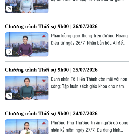
30.000 tỷ đồng nâng cao năng lực chữa
cháy; Quan chức Mỹ tiết lộ lý do tạm
dừng không kích Iran... là một số nội dung
Chương trình Thời sự 9h00 | 26/07/2026
đáng chú ý trong chương trình hôm nay.
Phân luồng giao thông trên đường Hoàng
Diệu từ ngày 26/7; Nhân bản hóa AI để
học sâu; Mỹ bất ngờ ngừng tấn công
Iran... là một số nội dung đáng chú ý trong
chương trình hôm nay.
Chương trình Thời sự 9h00 | 25/07/2026
Danh nhân Tô Hiến Thành còn mãi với non
sông; Tập huấn sách giáo khoa cho năm
Theo dõi Hà Nội On
học mới; Mỹ không kích Iran sau cảnh báo
"trừng phạt quy mô lớn"... là một số nội
dung đáng chú ý trong chương trình hôm
Chương trình Thời sự 9h00 | 24/07/2026
nay.
Phường Phú Thượng tri ân người có công
nhân kỷ niệm ngày 27/7; Đa dạng hình