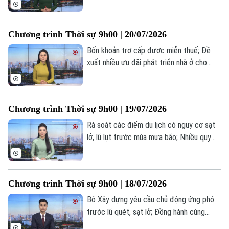
Nội tăng tốc phát triển nhà ở xã hội; Tổng
thống Trump cảnh báo Iran về thương
vong của binh sĩ Mỹ... là một số nội dung
Chương trình Thời sự 9h00 | 20/07/2026
đáng chú ý trong chương trình hôm nay.
Bốn khoản trợ cấp được miễn thuế; Đề
xuất nhiều ưu đãi phát triển nhà ở cho
thuê; Tổng thống Nga tiếp ngoại trưởng
Triều Tiên... là một số nội dung đáng chú ý
trong chương trình hôm nay.
Chương trình Thời sự 9h00 | 19/07/2026
Rà soát các điểm du lịch có nguy cơ sạt
lở, lũ lụt trước mùa mưa bão; Nhiều quy
định mới trong lĩnh vực lao động và
BHXH; Ngoại trưởng Triều Tiên thăm
Nga... là một số nội dung đáng chú ý trong
Liên hệ đường dây nóng (bấm để gọi)
Chương trình Thời sự 9h00 | 18/07/2026
chương trình hôm nay.
Tòa soạn
Tòa soạn
Bộ Xây dựng yêu cầu chủ động ứng phó
0865.116.699 (hotline)
0865.116.699
trước lũ quét, sạt lở; Đồng hành cùng
doanh nghiệp triển khai hiệu quả Luật Thủ