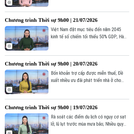
tảng giao thông thông minh; Trung Quốc
sẵn sàng thúc đẩy hợp tác với ASEAN... là
một số nội dung đáng chú ý trong chương
Chương trình Thời sự 9h00 | 21/07/2026
trình hôm nay.
Việt Nam đặt mục tiêu đến năm 2045
kinh tế số chiếm tối thiểu 50% GDP; Hà
Nội tăng tốc phát triển nhà ở xã hội; Tổng
thống Trump cảnh báo Iran về thương
vong của binh sĩ Mỹ... là một số nội dung
Chương trình Thời sự 9h00 | 20/07/2026
đáng chú ý trong chương trình hôm nay.
Bốn khoản trợ cấp được miễn thuế; Đề
xuất nhiều ưu đãi phát triển nhà ở cho
thuê; Tổng thống Nga tiếp ngoại trưởng
Triều Tiên... là một số nội dung đáng chú ý
trong chương trình hôm nay.
Chương trình Thời sự 9h00 | 19/07/2026
Rà soát các điểm du lịch có nguy cơ sạt
lở, lũ lụt trước mùa mưa bão; Nhiều quy
định mới trong lĩnh vực lao động và