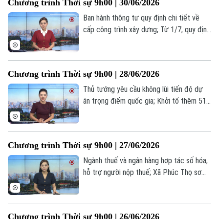
Chương trình Thời sự 9h00 | 30/06/2026
đáng chú ý trong chương trình hôm nay.
Ban hành thông tư quy định chi tiết về
cấp công trình xây dựng; Từ 1/7, quy định
mới về tra cứu phạt nguội khi đi đăng
kiểm; Iran chưa có kế hoạch nối lại đàm
phán với Mỹ;... là một số nội dung đáng
Chương trình Thời sự 9h00 | 28/06/2026
chú ý trong chương trình hôm nay.
Thủ tướng yêu cầu không lùi tiến độ dự
án trọng điểm quốc gia; Khởi tố thêm 51
đối tượng lừa đảo bán 'hợp đồng kỳ nghỉ';
Số người chết trong trận động đất ở
Venezuela vượt quá 1.400;... là một số nội
Chương trình Thời sự 9h00 | 27/06/2026
dung đáng chú ý trong chương trình hôm
nay.
Ngành thuế và ngân hàng hợp tác số hóa,
hỗ trợ người nộp thuế; Xã Phúc Thọ sơ
kết công tác quân sự, quốc phòng năm
2026; Mỹ, Iran tái không kích, nguy cơ
thỏa thuận đổ vỡ... là một số nội dung
Chương trình Thời sự 9h00 | 26/06/2026
Bản quyền thuộc về Cơ quan Báo và Phát thanh Truyền hình Hà Nội Giấy