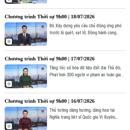
BHXH; Ngoại trưởng Triều Tiên thăm
Nga... là một số nội dung đáng chú ý trong
Theo dõi Hà Nội On
Chương trình Thời sự 9h00 | 18/07/2026
chương trình hôm nay.
Bộ Xây dựng yêu cầu chủ động ứng phó
trước lũ quét, sạt lở; Đồng hành cùng
doanh nghiệp triển khai hiệu quả Luật Thủ
đô 2026; Đức, Pháp tăng tốc xây dựng lá
chắn quốc phòng châu Âu... là một số nội
Chương trình Thời sự 9h00 | 17/07/2026
dung đáng chú ý trong chương trình hôm
nay.
Tăng tốc số hóa dữ liệu đất đai Thủ đô;
Phạt hơn 300 người vi phạm an toàn giao
thông đường sắt; Phở Việt - Kết nối văn
hóa tại Hungary; Căng thẳng thương mại
Mỹ - Brazil leo thang;... là một số nội dung
Chương trình Thời sự 9h00 | 16/07/2026
đáng chú ý trong chương trình hôm nay.
Thủ tướng dâng hương, dâng hoa tại
Nghĩa trang liệt sĩ Quốc gia Vị Xuyên;
Khám bệnh cho 200 đối tượng chính sách