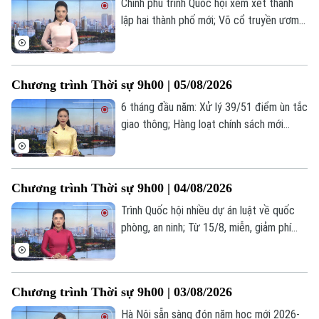
Chính phủ trình Quốc hội xem xét thành
lập hai thành phố mới; Võ cổ truyền ươm
mầm trong môi trường học đường Thủ
đô; Ukraine cảnh báo cạn kiệt tên lửa
phòng không trước mùa đông... là một số
Chương trình Thời sự 9h00 | 05/08/2026
nội dung đáng chú ý trong chương trình
hôm nay.
6 tháng đầu năm: Xử lý 39/51 điểm ùn tắc
giao thông; Hàng loạt chính sách mới
khuyến khích hiến tặng mô, tạng; Mỹ tăng
tốc đàm phán về Hormuz... là một số nội
dung đáng chú ý trong chương trình hôm
Chương trình Thời sự 9h00 | 04/08/2026
nay.
Trình Quốc hội nhiều dự án luật về quốc
phòng, an ninh; Từ 15/8, miễn, giảm phí
làm thủ tục hành chính trên VNeID;
Indonesia và Thái Lan thông qua lộ trình
hợp tác chiến lược... là một số nội dung
Chương trình Thời sự 9h00 | 03/08/2026
đáng chú ý trong chương trình hôm nay.
Hà Nội sẵn sàng đón năm học mới 2026-