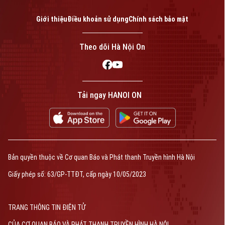
Giới thiệu
Điều khoản sử dụng
Chính sách bảo mật
Theo dõi Hà Nội On
Tải ngay HANOI ON
Bản quyền thuộc về Cơ quan Báo và Phát thanh Truyền hình Hà Nội
Giấy phép số: 63/GP-TTĐT, cấp ngày 10/05/2023
TRANG THÔNG TIN ĐIỆN TỬ
CỦA CƠ QUAN BÁO VÀ PHÁT THANH TRUYỀN HÌNH HÀ NỘI