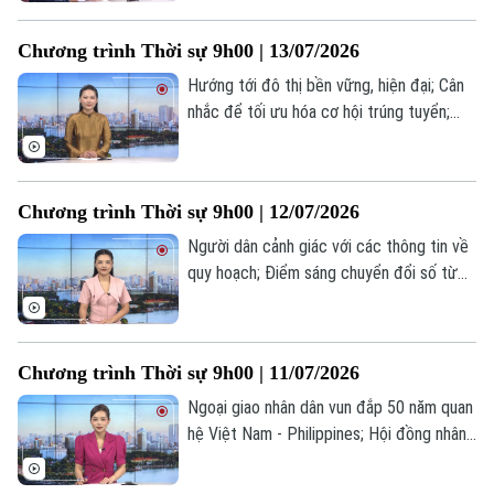
phường Yên Nghĩa; Mỹ chặn tàu chở dầu
sau lệnh tái phong tỏa hàng hải Iran... là
Chương trình Thời sự 9h00 | 13/07/2026
một số nội dung đáng chú ý trong chương
trình hôm nay.
Hướng tới đô thị bền vững, hiện đại; Cân
nhắc để tối ưu hóa cơ hội trúng tuyển;
Thái Lan: Cháy quán bar tại Bangkok khiến
27 người thiệt mạng... là một số nội dung
đáng chú ý trong chương trình hôm nay.
Chương trình Thời sự 9h00 | 12/07/2026
Người dân cảnh giác với các thông tin về
quy hoạch; Điểm sáng chuyển đổi số từ
chợ đầu mối Minh Khai; Iran thông báo
đóng cửa eo biển Hormuz... là một số nội
dung đáng chú ý trong chương trình hôm
Chương trình Thời sự 9h00 | 11/07/2026
nay.
Ngoại giao nhân dân vun đắp 50 năm quan
hệ Việt Nam - Philippines; Hội đồng nhân
dân phường Hoàng Mai tiếp xúc cử tri sau
kỳ họp thứ IV; Mexico sẽ nối lại quan hệ