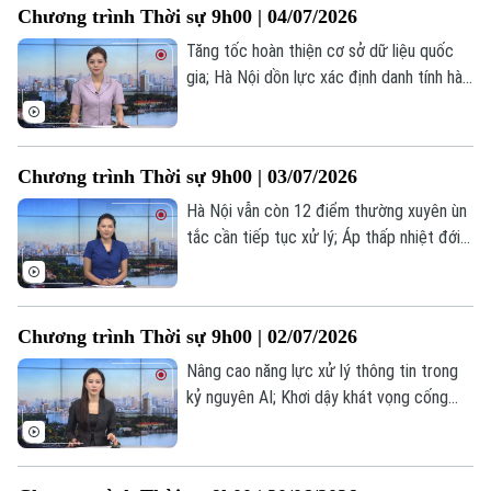
Chương trình Thời sự 9h00 | 04/07/2026
nay.
Tăng tốc hoàn thiện cơ sở dữ liệu quốc
gia; Hà Nội dồn lực xác định danh tính hài
cốt liệt sĩ; Iran bắt đầu lễ quốc tang cố
Lãnh tụ Tối cao Ali Khamenei... là một số
nội dung đáng chú ý trong chương trình
Chương trình Thời sự 9h00 | 03/07/2026
hôm nay.
Hà Nội vẫn còn 12 điểm thường xuyên ùn
tắc cần tiếp tục xử lý; Áp thấp nhiệt đới
mạnh lên thành bão số 1; Iran hoãn đàm
phán để tổ chức quốc tang lãnh tụ
Khamenei... là một số nội dung đáng chú ý
Chương trình Thời sự 9h00 | 02/07/2026
trong chương trình hôm nay.
Nâng cao năng lực xử lý thông tin trong
kỷ nguyên AI; Khơi dậy khát vọng cống
hiến trong tuổi trẻ Cảnh sát biển; Thủ
tướng Nhật Bản thăm Ấn Độ thúc đẩy
hợp tác chiến lược... là một số nội dung