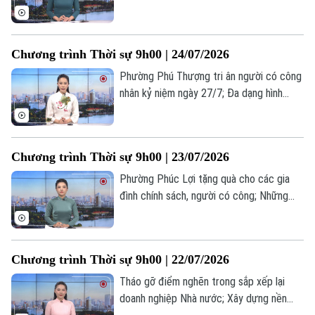
học mới; Mỹ không kích Iran sau cảnh báo
"trừng phạt quy mô lớn"... là một số nội
dung đáng chú ý trong chương trình hôm
Chương trình Thời sự 9h00 | 24/07/2026
nay.
Phường Phú Thượng tri ân người có công
nhân kỷ niệm ngày 27/7; Đa dạng hình
thức tuyên truyền pháp luật cho người lao
động; Canada cảnh báo Mỹ trước nguy cơ
chiến tranh thương mại... là một số nội
Chương trình Thời sự 9h00 | 23/07/2026
dung đáng chú ý trong chương trình hôm
nay.
Phường Phúc Lợi tặng quà cho các gia
đình chính sách, người có công; Những
tấm lòng tri ân gia đình chính sách ở
phường Hoàng Mai; Hạ viện Mỹ duyệt
ngân sách quốc phòng hơn 1.000 tỷ USD...
Chương trình Thời sự 9h00 | 22/07/2026
là một số nội dung đáng chú ý trong
chương trình hôm nay.
Tháo gỡ điểm nghẽn trong sắp xếp lại
doanh nghiệp Nhà nước; Xây dựng nền