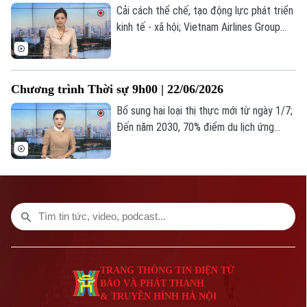
Cải cách thể chế, tạo động lực phát triển
kinh tế - xã hội; Vietnam Airlines Group
tiếp tục dẫn đầu tỷ lệ chuyến bay đúng
giờ; Phó Tổng thống Mỹ: 36 giờ đàm phán
với Iran rất hiệu quả;... là một số nội dung
Chương trình Thời sự 9h00 | 22/06/2026
đáng chú ý trong chương trình hôm nay.
Bổ sung hai loại thị thực mới từ ngày 1/7;
Đến năm 2030, 70% điểm du lịch ứng
dụng nền tảng số; Mỹ tuyên bố sẵn sàng
thay đổi căn bản quan hệ với Iran... là một
số nội dung đáng chú ý trong chương
trình hôm nay.
TRANG THÔNG TIN ĐIỆN TỬ
BÁO VÀ PHÁT THANH
& TRUYỀN HÌNH HÀ NỘI