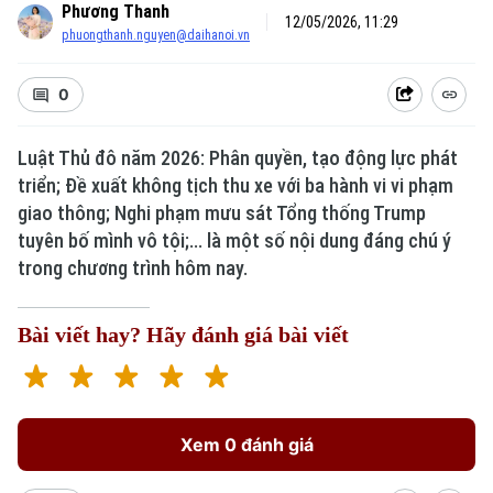
Phương Thanh
12/05/2026, 11:29
phuongthanh.nguyen@daihanoi.vn
0
Luật Thủ đô năm 2026: Phân quyền, tạo động lực phát
Xu hướng
triển; Đề xuất không tịch thu xe với ba hành vi vi phạm
giao thông; Nghi phạm mưu sát Tổng thống Trump
tuyên bố mình vô tội;... là một số nội dung đáng chú ý
trong chương trình hôm nay.
Bài viết hay? Hãy đánh giá bài viết
Xem 0 đánh giá