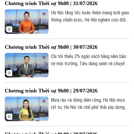
Chương trình Thời sự 9h00 | 31/07/2026
hôm nay.
Hà Nội tăng tốc hoàn thiện mạng lưới giao
thông chiến lược; Hà Nội nghiên cứu đổi
xe máy cũ để bảo vệ môi trường; Kinh tế
Mỹ tăng trưởng chậm lại trong Quý II;... là
Theo dõi Hà Nội On
một số nội dung đáng chú ý trong chương
Chương trình Thời sự 9h00 | 30/07/2026
trình hôm nay.
Chi tối thiểu 2% ngân sách hằng năm bảo
vệ môi trường; Tiêu dùng xanh và chuyển
đổi số ngành hàng tiêu dung; Lực lượng
Houthi cân nhắc thu phí tàu thuyền qua
Biển Đỏ... là một số nội dung đáng chú ý
Chương trình Thời sự 9h00 | 29/07/2026
trong chương trình hôm nay.
Mưa rào và dông diện rộng, Hà Nội mưa
rất to; Hà Nội tái chế phế thải xây dựng
ngay tại công trường; Nhật Bản khắc phục
hậu quả sau trận động đất mạnh... là một
số nội dung đáng chú ý trong chương