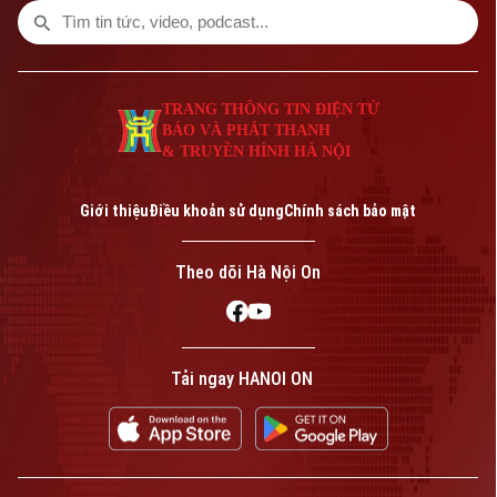
chương trình hôm nay.
TRANG THÔNG TIN ĐIỆN TỬ
CỦA CƠ QUAN BÁO VÀ PHÁT THANH TRUYỀN HÌNH HÀ NỘI
Số 3-5 Huỳnh Thúc Kháng-Phường Láng-Hà Nội
TRANG THÔNG TIN ĐIỆN TỬ
BÁO VÀ PHÁT THANH
Giám đốc: VŨ MINH TUẤN
& TRUYỀN HÌNH HÀ NỘI
Phó Giám đốc: Nguyễn Kim Khiêm, Nguyễn Minh Đức, Nguyễn Thành Lợi
Giới thiệu
Điều khoản sử dụng
Chính sách bảo mật
Theo dõi Hà Nội On
Tải ngay HANOI ON