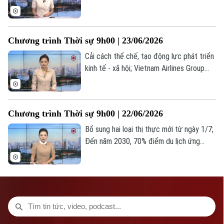
dân được khám sức khỏe định kỳ; Thượng
viện Mỹ yêu cầu chấm dứt hoạt động
quân sự với Iran;... là một số nội dung
Chương trình Thời sự 9h00 | 23/06/2026
đáng chú ý trong chương trình hôm nay.
Cải cách thể chế, tạo động lực phát triển
kinh tế - xã hội; Vietnam Airlines Group
tiếp tục dẫn đầu tỷ lệ chuyến bay đúng
giờ; Phó Tổng thống Mỹ: 36 giờ đàm phán
với Iran rất hiệu quả;... là một số nội dung
Chương trình Thời sự 9h00 | 22/06/2026
đáng chú ý trong chương trình hôm nay.
Bổ sung hai loại thị thực mới từ ngày 1/7;
Đến năm 2030, 70% điểm du lịch ứng
dụng nền tảng số; Mỹ tuyên bố sẵn sàng
thay đổi căn bản quan hệ với Iran... là một
số nội dung đáng chú ý trong chương
trình hôm nay.