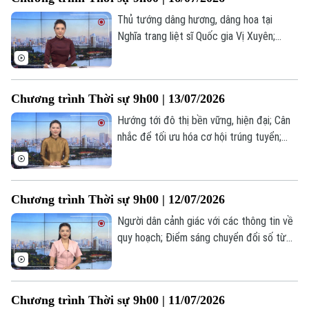
đáng chú ý trong chương trình hôm nay.
Thủ tướng dâng hương, dâng hoa tại
Nghĩa trang liệt sĩ Quốc gia Vị Xuyên;
Khám bệnh cho 200 đối tượng chính sách
phường Yên Nghĩa; Mỹ chặn tàu chở dầu
sau lệnh tái phong tỏa hàng hải Iran... là
Chương trình Thời sự 9h00 | 13/07/2026
một số nội dung đáng chú ý trong chương
trình hôm nay.
Hướng tới đô thị bền vững, hiện đại; Cân
nhắc để tối ưu hóa cơ hội trúng tuyển;
Thái Lan: Cháy quán bar tại Bangkok khiến
27 người thiệt mạng... là một số nội dung
đáng chú ý trong chương trình hôm nay.
Chương trình Thời sự 9h00 | 12/07/2026
Người dân cảnh giác với các thông tin về
quy hoạch; Điểm sáng chuyển đổi số từ
chợ đầu mối Minh Khai; Iran thông báo
đóng cửa eo biển Hormuz... là một số nội
dung đáng chú ý trong chương trình hôm
Chương trình Thời sự 9h00 | 11/07/2026
nay.