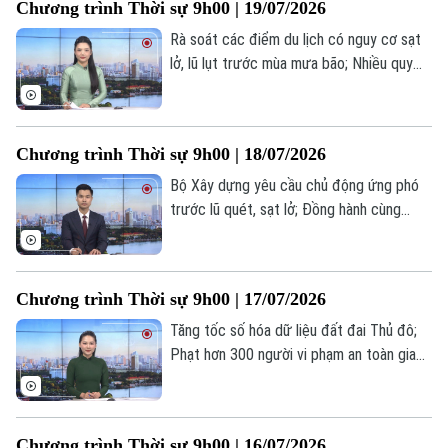
Chương trình Thời sự 9h00 | 19/07/2026
Rà soát các điểm du lịch có nguy cơ sạt
lở, lũ lụt trước mùa mưa bão; Nhiều quy
định mới trong lĩnh vực lao động và
Theo dõi Hà Nội On
BHXH; Ngoại trưởng Triều Tiên thăm
Nga... là một số nội dung đáng chú ý trong
Chương trình Thời sự 9h00 | 18/07/2026
chương trình hôm nay.
Bộ Xây dựng yêu cầu chủ động ứng phó
trước lũ quét, sạt lở; Đồng hành cùng
doanh nghiệp triển khai hiệu quả Luật Thủ
đô 2026; Đức, Pháp tăng tốc xây dựng lá
chắn quốc phòng châu Âu... là một số nội
Chương trình Thời sự 9h00 | 17/07/2026
dung đáng chú ý trong chương trình hôm
nay.
Tăng tốc số hóa dữ liệu đất đai Thủ đô;
Phạt hơn 300 người vi phạm an toàn giao
thông đường sắt; Phở Việt - Kết nối văn
hóa tại Hungary; Căng thẳng thương mại
Mỹ - Brazil leo thang;... là một số nội dung
Chương trình Thời sự 9h00 | 16/07/2026