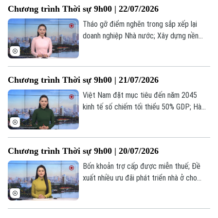
Chương trình Thời sự 9h00 | 22/07/2026
là một số nội dung đáng chú ý trong
chương trình hôm nay.
Tháo gỡ điểm nghẽn trong sắp xếp lại
doanh nghiệp Nhà nước; Xây dựng nền
tảng giao thông thông minh; Trung Quốc
sẵn sàng thúc đẩy hợp tác với ASEAN... là
một số nội dung đáng chú ý trong chương
Chương trình Thời sự 9h00 | 21/07/2026
trình hôm nay.
Việt Nam đặt mục tiêu đến năm 2045
kinh tế số chiếm tối thiểu 50% GDP; Hà
Nội tăng tốc phát triển nhà ở xã hội; Tổng
thống Trump cảnh báo Iran về thương
vong của binh sĩ Mỹ... là một số nội dung
Chương trình Thời sự 9h00 | 20/07/2026
đáng chú ý trong chương trình hôm nay.
Bốn khoản trợ cấp được miễn thuế; Đề
xuất nhiều ưu đãi phát triển nhà ở cho
thuê; Tổng thống Nga tiếp ngoại trưởng
Triều Tiên... là một số nội dung đáng chú ý
trong chương trình hôm nay.