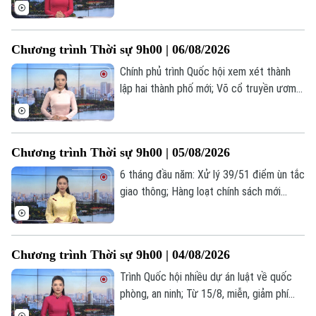
mạng lưới giao thông chiến lược; Tổng
thống Trump dự báo cuộc chiến với Iran
sắp kết thúc... là một số nội dung đáng
Chương trình Thời sự 9h00 | 06/08/2026
chú ý trong chương trình hôm nay.
Chính phủ trình Quốc hội xem xét thành
lập hai thành phố mới; Võ cổ truyền ươm
mầm trong môi trường học đường Thủ
đô; Ukraine cảnh báo cạn kiệt tên lửa
phòng không trước mùa đông... là một số
Chương trình Thời sự 9h00 | 05/08/2026
nội dung đáng chú ý trong chương trình
hôm nay.
6 tháng đầu năm: Xử lý 39/51 điểm ùn tắc
giao thông; Hàng loạt chính sách mới
khuyến khích hiến tặng mô, tạng; Mỹ tăng
tốc đàm phán về Hormuz... là một số nội
dung đáng chú ý trong chương trình hôm
Chương trình Thời sự 9h00 | 04/08/2026
nay.
Trình Quốc hội nhiều dự án luật về quốc
phòng, an ninh; Từ 15/8, miễn, giảm phí
làm thủ tục hành chính trên VNeID;