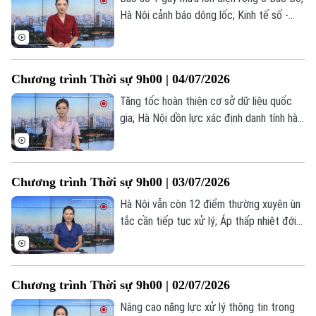
Hà Nội cảnh báo dông lốc; Kinh tế số -
động lực tăng trưởng mới của Thủ đô; Mỹ
- Iran sắp nối lại đàm phán... là một số nội
dung đáng chú ý trong chương trình hôm
Chương trình Thời sự 9h00 | 04/07/2026
nay.
Tăng tốc hoàn thiện cơ sở dữ liệu quốc
gia; Hà Nội dồn lực xác định danh tính hài
cốt liệt sĩ; Iran bắt đầu lễ quốc tang cố
Lãnh tụ Tối cao Ali Khamenei... là một số
nội dung đáng chú ý trong chương trình
Chương trình Thời sự 9h00 | 03/07/2026
hôm nay.
Hà Nội vẫn còn 12 điểm thường xuyên ùn
tắc cần tiếp tục xử lý; Áp thấp nhiệt đới
mạnh lên thành bão số 1; Iran hoãn đàm
phán để tổ chức quốc tang lãnh tụ
Khamenei... là một số nội dung đáng chú ý
Chương trình Thời sự 9h00 | 02/07/2026
trong chương trình hôm nay.
Nâng cao năng lực xử lý thông tin trong