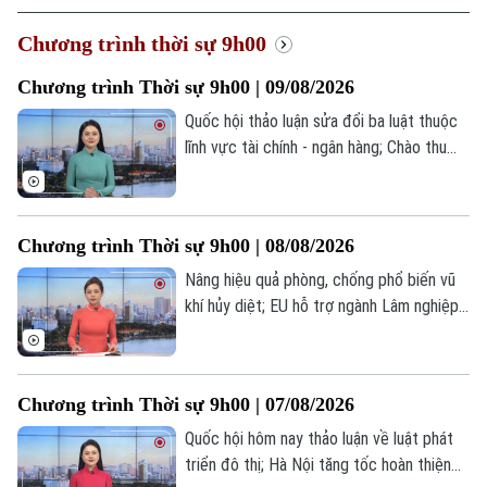
Xu hướng
Chương trình thời sự 9h00
Chương trình Thời sự 9h00 | 09/08/2026
Quốc hội thảo luận sửa đổi ba luật thuộc
lĩnh vực tài chính - ngân hàng; Chào thu
cùng hương vị Hà Nội; Tổng thống Iran
ủng hộ đối thoại với Mỹ... là một số nội
dung đáng chú ý trong chương trình hôm
Chương trình Thời sự 9h00 | 08/08/2026
nay.
Nâng hiệu quả phòng, chống phổ biến vũ
khí hủy diệt; EU hỗ trợ ngành Lâm nghiệp
Việt Nam phát triển bền vững; Thượng
viện Mỹ thông qua dự luật tăng cường
trừng phạt Nga... là một số nội dung đáng
Chương trình Thời sự 9h00 | 07/08/2026
chú ý trong chương trình hôm nay.
Quốc hội hôm nay thảo luận về luật phát
triển đô thị; Hà Nội tăng tốc hoàn thiện