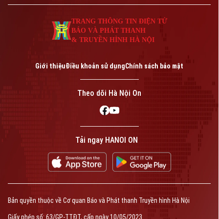
TRANG THÔNG TIN ĐIỆN TỬ
BÁO VÀ PHÁT THANH
& TRUYỀN HÌNH HÀ NỘI
Giới thiệu
Điều khoản sử dụng
Chính sách bảo mật
Theo dõi Hà Nội On
Tải ngay HANOI ON
Bản quyền thuộc về Cơ quan Báo và Phát thanh Truyền hình Hà Nội
Giấy phép số: 63/GP-TTĐT, cấp ngày 10/05/2023