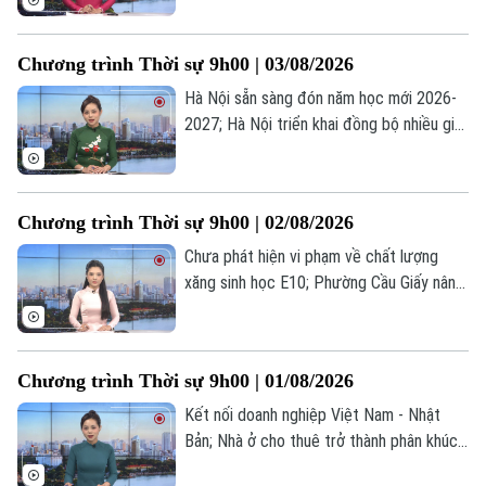
Indonesia và Thái Lan thông qua lộ trình
hợp tác chiến lược... là một số nội dung
Chương trình Thời sự 9h00 | 03/08/2026
đáng chú ý trong chương trình hôm nay.
Hà Nội sẵn sàng đón năm học mới 2026-
2027; Hà Nội triển khai đồng bộ nhiều giải
pháp chống ngập; Tổng thống Mỹ thông
báo khởi động lại đối thoại với Iran... là
một số nội dung đáng chú ý trong chương
Chương trình Thời sự 9h00 | 02/08/2026
trình hôm nay.
Chưa phát hiện vi phạm về chất lượng
xăng sinh học E10; Phường Cầu Giấy nâng
cao kỹ năng số từ cơ sở; Nổ lớn tại trung
tâm Moscow, ít nhất 18 người thương
vong... là một số nội dung đáng chú ý
Chương trình Thời sự 9h00 | 01/08/2026
trong chương trình hôm nay.
Kết nối doanh nghiệp Việt Nam - Nhật
Chuyên mục
Bản; Nhà ở cho thuê trở thành phân khúc
chiến lược; Tây Ban Nha, Maroc nỗ lực
Thời sự