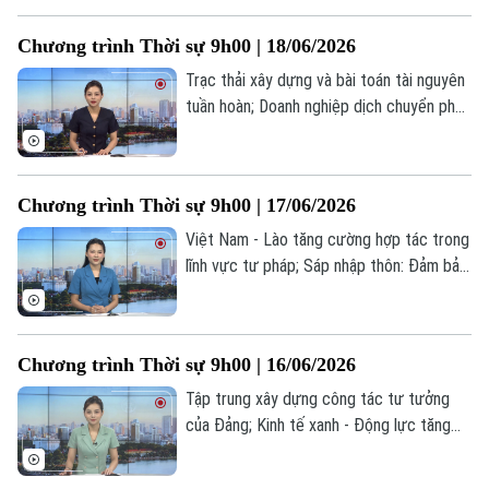
về vấn đề Gaza... là một số nội dung đáng
Chương trình Thời sự 9h00 | 18/06/2026
chú ý trong chương trình hôm nay.
Trạc thải xây dựng và bài toán tài nguyên
tuần hoàn; Doanh nghiệp dịch chuyển phụ
tải để tối ưu chi phí điện; Tổng thống Mỹ
bảo vệ thỏa thuận hòa bình với Iran... là
một số nội dung đáng chú ý trong chương
Chương trình Thời sự 9h00 | 17/06/2026
trình hôm nay.
Việt Nam - Lào tăng cường hợp tác trong
lĩnh vực tư pháp; Sáp nhập thôn: Đảm bảo
thống nhất cao và hiệu quả quản lý; Mỹ,
Iran khởi động đàm phán về hạt nhân vào
ngày 18/6... là một số nội dung đáng chú ý
Chương trình Thời sự 9h00 | 16/06/2026
trong chương trình hôm nay.
Tập trung xây dựng công tác tư tưởng
của Đảng; Kinh tế xanh - Động lực tăng
trưởng bền vững của Thủ đô; Máy bay
ném bom B-52 của Mỹ gặp nạn tại