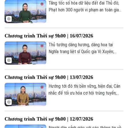
nay.
Tăng tốc số hóa dữ liệu đất đai Thủ đô;
Phạt hơn 300 người vi phạm an toàn giao
thông đường sắt; Phở Việt - Kết nối văn
hóa tại Hungary; Căng thẳng thương mại
Mỹ - Brazil leo thang;... là một số nội dung
Chương trình Thời sự 9h00 | 16/07/2026
đáng chú ý trong chương trình hôm nay.
Thủ tướng dâng hương, dâng hoa tại
Nghĩa trang liệt sĩ Quốc gia Vị Xuyên;
Khám bệnh cho 200 đối tượng chính sách
phường Yên Nghĩa; Mỹ chặn tàu chở dầu
sau lệnh tái phong tỏa hàng hải Iran... là
Chương trình Thời sự 9h00 | 13/07/2026
một số nội dung đáng chú ý trong chương
trình hôm nay.
Hướng tới đô thị bền vững, hiện đại; Cân
nhắc để tối ưu hóa cơ hội trúng tuyển;
Thái Lan: Cháy quán bar tại Bangkok khiến
27 người thiệt mạng... là một số nội dung
đáng chú ý trong chương trình hôm nay.
Chương trình Thời sự 9h00 | 12/07/2026
Người dân cảnh giác với các thông tin về