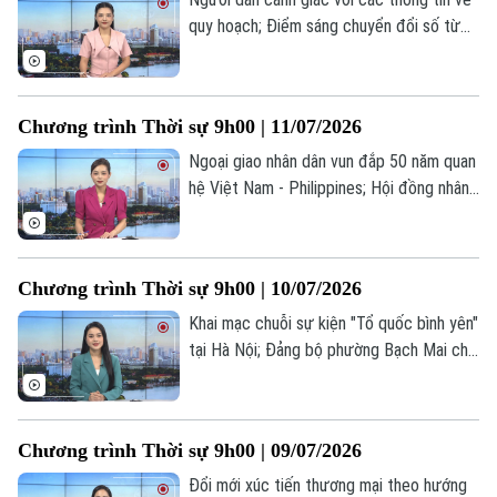
quy hoạch; Điểm sáng chuyển đổi số từ
chợ đầu mối Minh Khai; Iran thông báo
đóng cửa eo biển Hormuz... là một số nội
dung đáng chú ý trong chương trình hôm
Chương trình Thời sự 9h00 | 11/07/2026
nay.
Ngoại giao nhân dân vun đắp 50 năm quan
hệ Việt Nam - Philippines; Hội đồng nhân
dân phường Hoàng Mai tiếp xúc cử tri sau
kỳ họp thứ IV; Mexico sẽ nối lại quan hệ
ngoại giao với Peru... là một số nội dung
Chương trình Thời sự 9h00 | 10/07/2026
đáng chú ý trong chương trình hôm nay.
Khai mạc chuỗi sự kiện "Tổ quốc bình yên"
tại Hà Nội; Đảng bộ phường Bạch Mai chú
trọng phát triển đảng viên; Thổ Nhĩ Kỳ,
Liban thúc đẩy hợp tác song phương toàn
diện... là một số nội dung đáng chú ý
Chương trình Thời sự 9h00 | 09/07/2026
trong chương trình hôm nay.
Đổi mới xúc tiến thương mại theo hướng