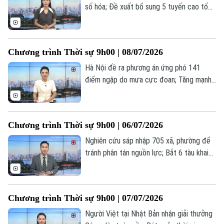
số hóa; Đề xuất bổ sung 5 tuyến cao tốc
nhằm tăng kết nối liên vùng; Mỹ lại mở
thêm cuộc tấn công vào Iran... là một số
nội dung đáng chú ý trong chương trình
Chương trình Thời sự 9h00 | 08/07/2026
hôm nay.
Hà Nội đề ra phương án ứng phó 141
điểm ngập do mưa cực đoan; Tăng mạnh
thẩm quyền xử phạt vi phạm giao thông
cho cấp xã từ 15/8; Mỹ tiến hành một
loạt cuộc không kích nhằm vào Iran... là
Chương trình Thời sự 9h00 | 06/07/2026
một số nội dung đáng chú ý trong chương
Theo dõi Hà Nội On
trình hôm nay.
Nghiên cứu sáp nhập 705 xã, phường để
tránh phân tán nguồn lực; Bắt 6 tàu khai
thác, vận chuyển cát trái phép trên sông
Lam; Tổng thống Mỹ lại cảnh báo rắn với
Iran... là một số nội dung đáng chú ý trong
Chương trình Thời sự 9h00 | 07/07/2026
chương trình hôm nay.
Người Việt tại Nhật Bản nhận giải thưởng