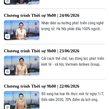
các đồng minh tại vùng Vịnh;... là một số
nội dung đáng chú ý trong chương trình
Chương trình Thời sự 9h00 | 24/06/2026
hôm nay.
Nhận diện xu hướng phát triển công nghệ
lượng tử; Hà Nội phấn đấu 100% người
dân được khám sức khỏe định kỳ; Thượng
viện Mỹ yêu cầu chấm dứt hoạt động
Liên hệ đường dây nóng (bấm để gọi)
quân sự với Iran;... là một số nội dung
Tòa soạn
Tòa soạn
Chương trình Thời sự 9h00 | 23/06/2026
đáng chú ý trong chương trình hôm nay.
Cải cách thể chế, tạo động lực phát triển
0865.116.699 (hotline)
0865.116.699
kinh tế - xã hội; Vietnam Airlines Group
tiếp tục dẫn đầu tỷ lệ chuyến bay đúng
giờ; Phó Tổng thống Mỹ: 36 giờ đàm phán
với Iran rất hiệu quả;... là một số nội dung
Chương trình Thời sự 9h00 | 22/06/2026
đáng chú ý trong chương trình hôm nay.
Bổ sung hai loại thị thực mới từ ngày 1/7;
Đến năm 2030, 70% điểm du lịch ứng
dụng nền tảng số; Mỹ tuyên bố sẵn sàng