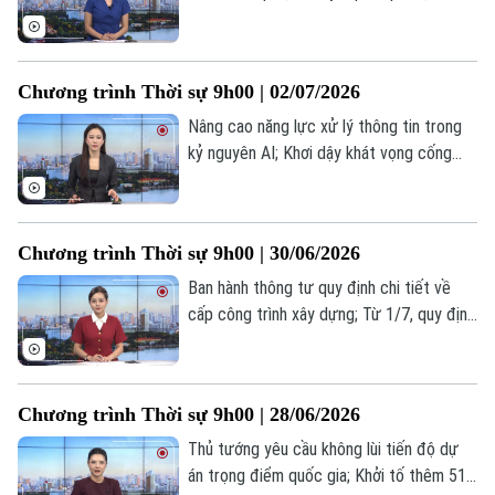
mạnh lên thành bão số 1; Iran hoãn đàm
phán để tổ chức quốc tang lãnh tụ
Khamenei... là một số nội dung đáng chú ý
Chương trình Thời sự 9h00 | 02/07/2026
trong chương trình hôm nay.
Nâng cao năng lực xử lý thông tin trong
kỷ nguyên AI; Khơi dậy khát vọng cống
hiến trong tuổi trẻ Cảnh sát biển; Thủ
tướng Nhật Bản thăm Ấn Độ thúc đẩy
hợp tác chiến lược... là một số nội dung
Chương trình Thời sự 9h00 | 30/06/2026
đáng chú ý trong chương trình hôm nay.
Ban hành thông tư quy định chi tiết về
cấp công trình xây dựng; Từ 1/7, quy định
mới về tra cứu phạt nguội khi đi đăng
kiểm; Iran chưa có kế hoạch nối lại đàm
phán với Mỹ;... là một số nội dung đáng
Chương trình Thời sự 9h00 | 28/06/2026
chú ý trong chương trình hôm nay.
Thủ tướng yêu cầu không lùi tiến độ dự
án trọng điểm quốc gia; Khởi tố thêm 51