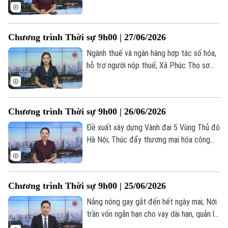
đối tượng lừa đảo bán 'hợp đồng kỳ nghỉ';
Số người chết trong trận động đất ở
Venezuela vượt quá 1.400;... là một số nội
Chương trình Thời sự 9h00 | 27/06/2026
dung đáng chú ý trong chương trình hôm
nay.
Ngành thuế và ngân hàng hợp tác số hóa,
hỗ trợ người nộp thuế; Xã Phúc Thọ sơ
kết công tác quân sự, quốc phòng năm
2026; Mỹ, Iran tái không kích, nguy cơ
thỏa thuận đổ vỡ... là một số nội dung
Chương trình Thời sự 9h00 | 26/06/2026
đáng chú ý trong chương trình hôm nay.
Đề xuất xây dựng Vành đai 5 Vùng Thủ đô
Hà Nội; Thúc đẩy thương mại hóa công
nghệ trong kỷ nguyên số; Iran cảnh báo
tàu thuyền di chuyển sai tuyến tại
Hormuz;... là một số nội dung đáng chú ý
Chương trình Thời sự 9h00 | 25/06/2026
trong chương trình hôm nay.
Nắng nóng gay gắt đến hết ngày mai; Nới
trần vốn ngắn hạn cho vay dài hạn, quản lý
chặt tránh rủi ro; Ngoại trưởng Mỹ trấn an