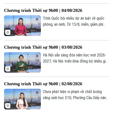
dung đáng chú ý trong chương trình hôm
Chương trình Thời sự 9h00 | 04/08/2026
nay.
Trình Quốc hội nhiều dự án luật về quốc
phòng, an ninh; Từ 15/8, miễn, giảm phí
làm thủ tục hành chính trên VNeID;
Indonesia và Thái Lan thông qua lộ trình
hợp tác chiến lược... là một số nội dung
Chương trình Thời sự 9h00 | 03/08/2026
đáng chú ý trong chương trình hôm nay.
Hà Nội sẵn sàng đón năm học mới 2026-
2027; Hà Nội triển khai đồng bộ nhiều giải
pháp chống ngập; Tổng thống Mỹ thông
báo khởi động lại đối thoại với Iran... là
một số nội dung đáng chú ý trong chương
Chương trình Thời sự 9h00 | 02/08/2026
trình hôm nay.
Chưa phát hiện vi phạm về chất lượng
xăng sinh học E10; Phường Cầu Giấy nâng
cao kỹ năng số từ cơ sở; Nổ lớn tại trung
tâm Moscow, ít nhất 18 người thương