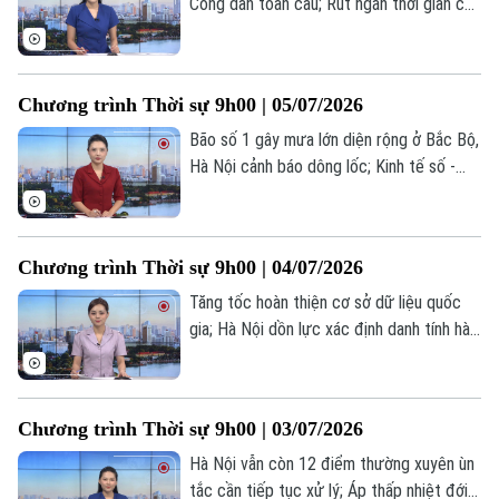
Công dân toàn cầu; Rút ngắn thời gian cấp
phiếu lý lịch tư pháp; Thổ Nhĩ Kỳ siết chặt
an ninh trước thềm thượng đỉnh NATO... là
một số nội dung đáng chú ý trong chương
Chương trình Thời sự 9h00 | 05/07/2026
trình hôm nay.
Bão số 1 gây mưa lớn diện rộng ở Bắc Bộ,
Hà Nội cảnh báo dông lốc; Kinh tế số -
động lực tăng trưởng mới của Thủ đô; Mỹ
- Iran sắp nối lại đàm phán... là một số nội
dung đáng chú ý trong chương trình hôm
Chương trình Thời sự 9h00 | 04/07/2026
nay.
Tăng tốc hoàn thiện cơ sở dữ liệu quốc
gia; Hà Nội dồn lực xác định danh tính hài
cốt liệt sĩ; Iran bắt đầu lễ quốc tang cố
Lãnh tụ Tối cao Ali Khamenei... là một số
nội dung đáng chú ý trong chương trình
Chương trình Thời sự 9h00 | 03/07/2026
hôm nay.
Hà Nội vẫn còn 12 điểm thường xuyên ùn
tắc cần tiếp tục xử lý; Áp thấp nhiệt đới