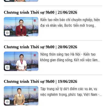
thay đổi căn bản quan hệ với Iran... là một
số nội dung đáng chú ý trong chương
Chương trình Thời sự 9h00 | 21/06/2026
trình hôm nay.
Kiến tạo nền báo chí chuyên nghiệp, hiện
đại và nhân văn; Bước tiến mới trong
chuyển đổi số phục vụ nhân dân; Pakistan
thông báo thời điểm đàm phán Mỹ - Iran
tại Thụy Sĩ... là một số nội dung đáng chú
Chương trình Thời sự 9h00 | 20/06/2026
ý trong chương trình hôm nay.
Nông thôn sáng tạo Hà Nội - Kiến tạo
không gian đáng sống; Kết nối việc làm
cho sinh viên sau tốt nghiệp; Israel,
Hezbollah đạt thỏa thuận ngừng bắn mới...
là một số nội dung đáng chú ý trong
Chương trình Thời sự 9h00 | 19/06/2026
chương trình hôm nay.
Tập trung xử lý dứt điểm các vụ án, vụ
việc nghiêm trọng, phức tạp; Việt Nam -
Canada đẩy mạnh hợp tác kinh tế và lập
pháp; Hội đồng Bảo an Liên hợp quốc họp