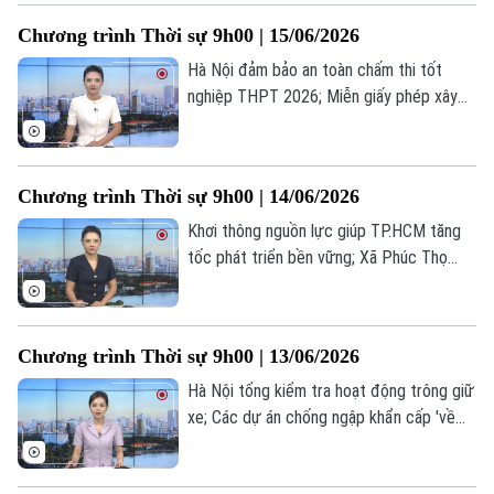
California... là một số nội dung đáng chú ý
Chương trình Thời sự 9h00 | 15/06/2026
trong chương trình hôm nay.
Hà Nội đảm bảo an toàn chấm thi tốt
nghiệp THPT 2026; Miễn giấy phép xây
dựng với nhà ở dưới 7 tầng; Mỹ và Iran
đạt thỏa thuận chấm dứt chiến tranh... là
một số nội dung đáng chú ý trong chương
Chương trình Thời sự 9h00 | 14/06/2026
trình hôm nay.
Khơi thông nguồn lực giúp TP.HCM tăng
tốc phát triển bền vững; Xã Phúc Thọ
tổng kết công tác thực hiện Chỉ thị 05;
Mỹ, Iran tuyên bố trái ngược về thời điểm
ký thỏa thuận hòa bình... là một số nội
Chương trình Thời sự 9h00 | 13/06/2026
dung đáng chú ý trong chương trình hôm
nay.
Hà Nội tổng kiểm tra hoạt động trông giữ
xe; Các dự án chống ngập khẩn cấp 'về
đích' trước mùa mưa; WB hạ dự báo tăng
trưởng toàn cầu năm 2026 xuống 2,5%...