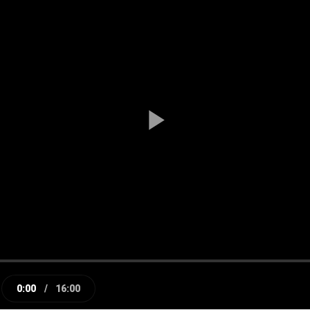
Play
Video
0:00
/
16:00
e
Current
Duration