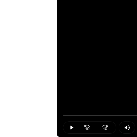
Loaded
:
0.00%
Play
Mut