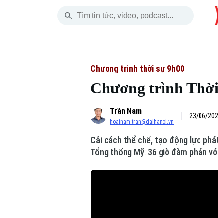
Thứ Bảy
THỜI SỰ
HÀ NỘI
THẾ GIỚI
08 Tháng 08, 2026
Hà Nội
Nhịp sống Hà Nộ
Tin tức
Chương trình thời sự 9h00
Chương trình Thời 
Chính trị
Người Hà Nội
Quân s
Trần Nam
Xã hội
Khoảnh khắc Hà 
Hồ sơ
23/06/202
hoainam.tran@daihanoi.vn
An ninh trật tự
Ẩm thực
Người V
Cải cách thể chế, tạo động lực phát
Tổng thống Mỹ: 36 giờ đàm phán với 
Công nghệ
Skip Ad