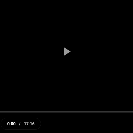
Play
Video
0:00
/
17:16
e
Current
Duration