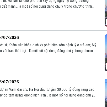
 to; Hà Nội tái chế phế thải xây dựng ngay tại công trường;
 đất mạnh... là một số nội dung đáng chú ý trong chương trình
8/07/2026
liệt sĩ; Khám sức khỏe định kỳ phát hiện sớm bệnh lý ở trẻ em; Mỹ
 với Iran thất bại... là một số nội dung đáng chú ý trong chương
6/07/2026
dự án Vành đai 2,5; Hà Nội đầu tư gần 30.000 tỷ đồng nâng cao
lý do tạm dừng không kích Iran... là một số nội dung đáng chú ý