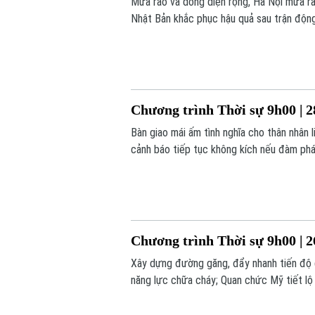
Mưa rào và dông diện rộng, Hà Nội mưa rất
Nhật Bản khắc phục hậu quả sau trận động
hôm nay.
Chương trình Thời sự 9h00 | 2
Bàn giao mái ấm tình nghĩa cho thân nhân 
cảnh báo tiếp tục không kích nếu đàm phán
trình hôm nay.
Chương trình Thời sự 9h00 | 2
Xây dựng đường găng, đẩy nhanh tiến độ 
năng lực chữa cháy; Quan chức Mỹ tiết lộ 
trong chương trình hôm nay.