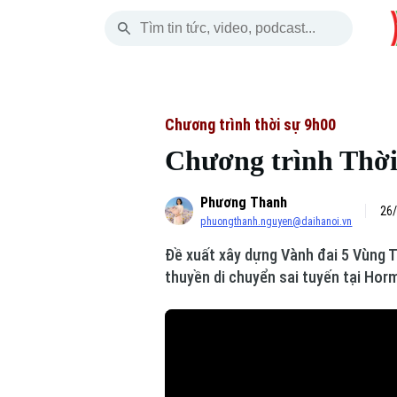
Thứ Sáu
THỜI SỰ
HÀ NỘI
THẾ GIỚI
07 Tháng 08, 2026
Hà Nội
Nhịp sống Hà Nộ
Tin tức
Chương trình thời sự 9h00
Chương trình Thời 
Chính trị
Người Hà Nội
Quân s
Phương Thanh
Xã hội
Khoảnh khắc Hà 
Hồ sơ
26/
phuongthanh.nguyen@daihanoi.vn
An ninh trật tự
Ẩm thực
Người V
Đề xuất xây dựng Vành đai 5 Vùng 
thuyền di chuyển sai tuyến tại Horm
Công nghệ
Skip Ad