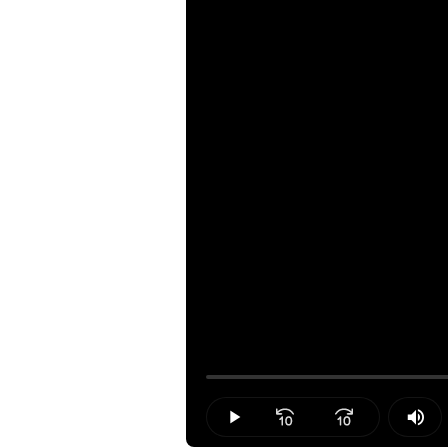
Loaded
:
0.00%
Play
Mut