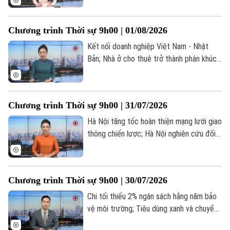
tâm Moscow, ít nhất 18 người thương
vong... là một số nội dung đáng chú ý
Chương trình Thời sự 9h00 | 01/08/2026
trong chương trình hôm nay.
Kết nối doanh nghiệp Việt Nam - Nhật
Bản; Nhà ở cho thuê trở thành phân khúc
chiến lược; Tây Ban Nha, Maroc nỗ lực
Theo dõi Hà Nội On
kiểm soát khủng hoảng di cư... là một số
nội dung đáng chú ý trong chương trình
Chương trình Thời sự 9h00 | 31/07/2026
hôm nay.
Hà Nội tăng tốc hoàn thiện mạng lưới giao
thông chiến lược; Hà Nội nghiên cứu đổi
xe máy cũ để bảo vệ môi trường; Kinh tế
Mỹ tăng trưởng chậm lại trong Quý II;... là
một số nội dung đáng chú ý trong chương
Chương trình Thời sự 9h00 | 30/07/2026
trình hôm nay.
Chi tối thiểu 2% ngân sách hằng năm bảo
vệ môi trường; Tiêu dùng xanh và chuyển
đổi số ngành hàng tiêu dung; Lực lượng