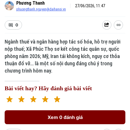
Phương Thanh
27/06/2026, 11:47
phuongthanh.nguyen@daihanoi.vn
0
Ngành thuế và ngân hàng hợp tác số hóa, hỗ trợ người
nộp thuế; Xã Phúc Thọ sơ kết công tác quân sự, quốc
Xu hướng
phòng năm 2026; Mỹ, Iran tái không kích, nguy cơ thỏa
thuận đổ vỡ... là một số nội dung đáng chú ý trong
chương trình hôm nay.
Bài viết hay? Hãy đánh giá bài viết
Xem 0 đánh giá