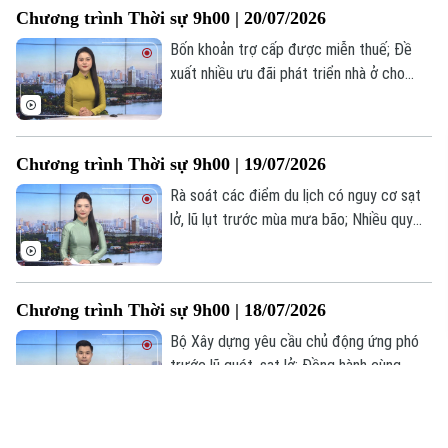
Chương trình Thời sự 9h00 | 20/07/2026
đáng chú ý trong chương trình hôm nay.
Bốn khoản trợ cấp được miễn thuế; Đề
xuất nhiều ưu đãi phát triển nhà ở cho
thuê; Tổng thống Nga tiếp ngoại trưởng
Triều Tiên... là một số nội dung đáng chú ý
trong chương trình hôm nay.
Chương trình Thời sự 9h00 | 19/07/2026
Rà soát các điểm du lịch có nguy cơ sạt
lở, lũ lụt trước mùa mưa bão; Nhiều quy
định mới trong lĩnh vực lao động và
BHXH; Ngoại trưởng Triều Tiên thăm
Nga... là một số nội dung đáng chú ý trong
Chương trình Thời sự 9h00 | 18/07/2026
chương trình hôm nay.
Bộ Xây dựng yêu cầu chủ động ứng phó
trước lũ quét, sạt lở; Đồng hành cùng
doanh nghiệp triển khai hiệu quả Luật Thủ
đô 2026; Đức, Pháp tăng tốc xây dựng lá
chắn quốc phòng châu Âu... là một số nội