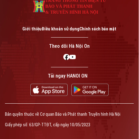
TRANG THÔNG TIN ĐIỆN TỬ
BÁO VÀ PHÁT THANH
& TRUYỀN HÌNH HÀ NỘI
Giới thiệu
Điều khoản sử dụng
Chính sách bảo mật
Theo dõi Hà Nội On
Tải ngay HANOI ON
Bản quyền thuộc về Cơ quan Báo và Phát thanh Truyền hình Hà Nội
Giấy phép số: 63/GP-TTĐT, cấp ngày 10/05/2023