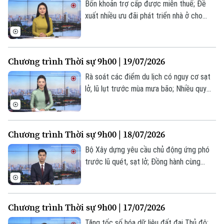
Bốn khoản trợ cấp được miễn thuế; Đề
xuất nhiều ưu đãi phát triển nhà ở cho
thuê; Tổng thống Nga tiếp ngoại trưởng
Triều Tiên... là một số nội dung đáng chú ý
trong chương trình hôm nay.
Chương trình Thời sự 9h00 | 19/07/2026
Rà soát các điểm du lịch có nguy cơ sạt
lở, lũ lụt trước mùa mưa bão; Nhiều quy
định mới trong lĩnh vực lao động và
BHXH; Ngoại trưởng Triều Tiên thăm
Nga... là một số nội dung đáng chú ý trong
Chương trình Thời sự 9h00 | 18/07/2026
chương trình hôm nay.
Bộ Xây dựng yêu cầu chủ động ứng phó
trước lũ quét, sạt lở; Đồng hành cùng
doanh nghiệp triển khai hiệu quả Luật Thủ
đô 2026; Đức, Pháp tăng tốc xây dựng lá
chắn quốc phòng châu Âu... là một số nội
Chương trình Thời sự 9h00 | 17/07/2026
dung đáng chú ý trong chương trình hôm
nay.
Tăng tốc số hóa dữ liệu đất đai Thủ đô;