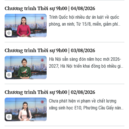
dung đáng chú ý trong chương trình hôm
Chương trình Thời sự 9h00 | 04/08/2026
nay.
Trình Quốc hội nhiều dự án luật về quốc
phòng, an ninh; Từ 15/8, miễn, giảm phí
làm thủ tục hành chính trên VNeID;
Indonesia và Thái Lan thông qua lộ trình
hợp tác chiến lược... là một số nội dung
Chương trình Thời sự 9h00 | 03/08/2026
đáng chú ý trong chương trình hôm nay.
Hà Nội sẵn sàng đón năm học mới 2026-
2027; Hà Nội triển khai đồng bộ nhiều giải
pháp chống ngập; Tổng thống Mỹ thông
báo khởi động lại đối thoại với Iran... là
một số nội dung đáng chú ý trong chương
Chương trình Thời sự 9h00 | 02/08/2026
trình hôm nay.
Chưa phát hiện vi phạm về chất lượng
xăng sinh học E10; Phường Cầu Giấy nâng
cao kỹ năng số từ cơ sở; Nổ lớn tại trung
tâm Moscow, ít nhất 18 người thương
vong... là một số nội dung đáng chú ý