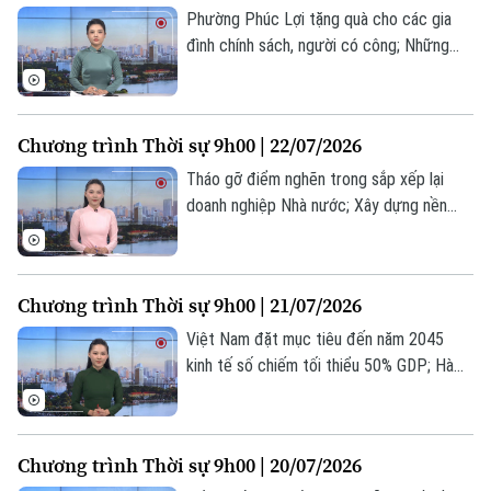
nay.
Phường Phúc Lợi tặng quà cho các gia
đình chính sách, người có công; Những
tấm lòng tri ân gia đình chính sách ở
phường Hoàng Mai; Hạ viện Mỹ duyệt
ngân sách quốc phòng hơn 1.000 tỷ USD...
Chương trình Thời sự 9h00 | 22/07/2026
là một số nội dung đáng chú ý trong
chương trình hôm nay.
Tháo gỡ điểm nghẽn trong sắp xếp lại
doanh nghiệp Nhà nước; Xây dựng nền
tảng giao thông thông minh; Trung Quốc
sẵn sàng thúc đẩy hợp tác với ASEAN... là
một số nội dung đáng chú ý trong chương
Chương trình Thời sự 9h00 | 21/07/2026
trình hôm nay.
Việt Nam đặt mục tiêu đến năm 2045
kinh tế số chiếm tối thiểu 50% GDP; Hà
Nội tăng tốc phát triển nhà ở xã hội; Tổng
thống Trump cảnh báo Iran về thương
vong của binh sĩ Mỹ... là một số nội dung
Chương trình Thời sự 9h00 | 20/07/2026
đáng chú ý trong chương trình hôm nay.