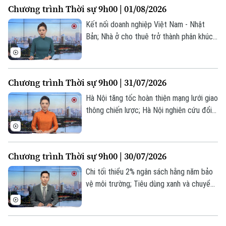
Chương trình Thời sự 9h00 | 01/08/2026
trong chương trình hôm nay.
Kết nối doanh nghiệp Việt Nam - Nhật
Bản; Nhà ở cho thuê trở thành phân khúc
chiến lược; Tây Ban Nha, Maroc nỗ lực
kiểm soát khủng hoảng di cư... là một số
nội dung đáng chú ý trong chương trình
Chương trình Thời sự 9h00 | 31/07/2026
hôm nay.
Hà Nội tăng tốc hoàn thiện mạng lưới giao
thông chiến lược; Hà Nội nghiên cứu đổi
xe máy cũ để bảo vệ môi trường; Kinh tế
Mỹ tăng trưởng chậm lại trong Quý II;... là
một số nội dung đáng chú ý trong chương
Chương trình Thời sự 9h00 | 30/07/2026
trình hôm nay.
Chi tối thiểu 2% ngân sách hằng năm bảo
vệ môi trường; Tiêu dùng xanh và chuyển
Chuyên mục
đổi số ngành hàng tiêu dung; Lực lượng
Houthi cân nhắc thu phí tàu thuyền qua
Thời sự
Biển Đỏ... là một số nội dung đáng chú ý