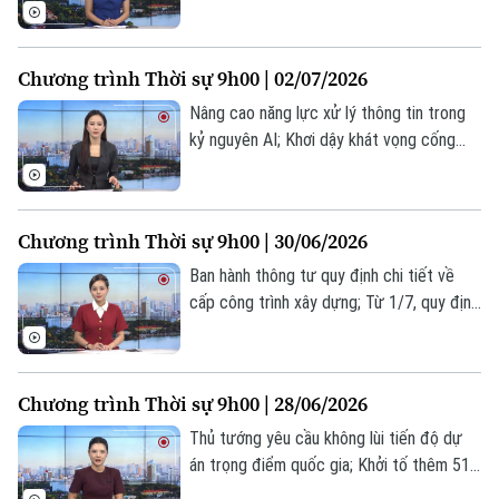
mạnh lên thành bão số 1; Iran hoãn đàm
phán để tổ chức quốc tang lãnh tụ
Khamenei... là một số nội dung đáng chú ý
Chương trình Thời sự 9h00 | 02/07/2026
trong chương trình hôm nay.
Nâng cao năng lực xử lý thông tin trong
kỷ nguyên AI; Khơi dậy khát vọng cống
hiến trong tuổi trẻ Cảnh sát biển; Thủ
tướng Nhật Bản thăm Ấn Độ thúc đẩy
hợp tác chiến lược... là một số nội dung
Chương trình Thời sự 9h00 | 30/06/2026
đáng chú ý trong chương trình hôm nay.
Ban hành thông tư quy định chi tiết về
cấp công trình xây dựng; Từ 1/7, quy định
mới về tra cứu phạt nguội khi đi đăng
kiểm; Iran chưa có kế hoạch nối lại đàm
phán với Mỹ;... là một số nội dung đáng
Chương trình Thời sự 9h00 | 28/06/2026
chú ý trong chương trình hôm nay.
Thủ tướng yêu cầu không lùi tiến độ dự
án trọng điểm quốc gia; Khởi tố thêm 51
đối tượng lừa đảo bán 'hợp đồng kỳ nghỉ';