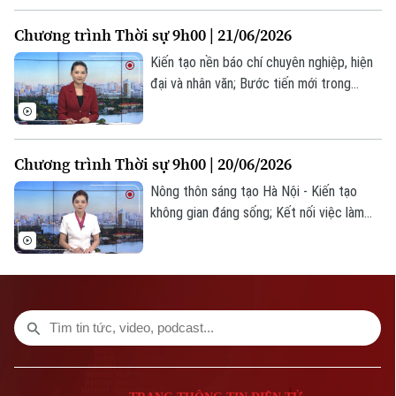
số nội dung đáng chú ý trong chương
Chương trình Thời sự 9h00 | 21/06/2026
trình hôm nay.
Kiến tạo nền báo chí chuyên nghiệp, hiện
đại và nhân văn; Bước tiến mới trong
chuyển đổi số phục vụ nhân dân; Pakistan
thông báo thời điểm đàm phán Mỹ - Iran
tại Thụy Sĩ... là một số nội dung đáng chú
Chương trình Thời sự 9h00 | 20/06/2026
ý trong chương trình hôm nay.
Nông thôn sáng tạo Hà Nội - Kiến tạo
không gian đáng sống; Kết nối việc làm
cho sinh viên sau tốt nghiệp; Israel,
Hezbollah đạt thỏa thuận ngừng bắn mới...
là một số nội dung đáng chú ý trong
chương trình hôm nay.