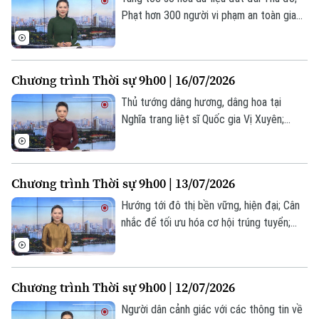
Phạt hơn 300 người vi phạm an toàn giao
thông đường sắt; Phở Việt - Kết nối văn
hóa tại Hungary; Căng thẳng thương mại
Theo dõi Hà Nội On
Mỹ - Brazil leo thang;... là một số nội dung
Chương trình Thời sự 9h00 | 16/07/2026
đáng chú ý trong chương trình hôm nay.
Thủ tướng dâng hương, dâng hoa tại
Nghĩa trang liệt sĩ Quốc gia Vị Xuyên;
Khám bệnh cho 200 đối tượng chính sách
phường Yên Nghĩa; Mỹ chặn tàu chở dầu
sau lệnh tái phong tỏa hàng hải Iran... là
Chương trình Thời sự 9h00 | 13/07/2026
một số nội dung đáng chú ý trong chương
trình hôm nay.
Hướng tới đô thị bền vững, hiện đại; Cân
nhắc để tối ưu hóa cơ hội trúng tuyển;
Thái Lan: Cháy quán bar tại Bangkok khiến
27 người thiệt mạng... là một số nội dung
đáng chú ý trong chương trình hôm nay.
Chương trình Thời sự 9h00 | 12/07/2026
Người dân cảnh giác với các thông tin về