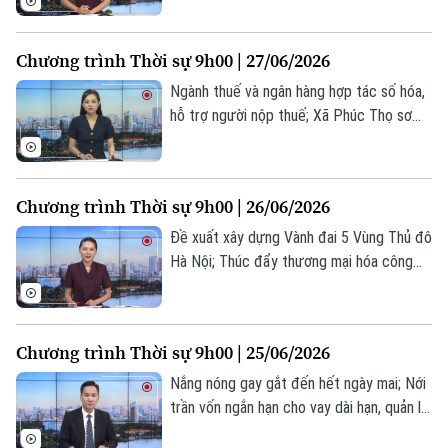
Số người chết trong trận động đất ở
Venezuela vượt quá 1.400;... là một số nội
Chương trình Thời sự 9h00 | 27/06/2026
dung đáng chú ý trong chương trình hôm
nay.
Ngành thuế và ngân hàng hợp tác số hóa,
hỗ trợ người nộp thuế; Xã Phúc Thọ sơ
kết công tác quân sự, quốc phòng năm
2026; Mỹ, Iran tái không kích, nguy cơ
thỏa thuận đổ vỡ... là một số nội dung
Chương trình Thời sự 9h00 | 26/06/2026
đáng chú ý trong chương trình hôm nay.
Đề xuất xây dựng Vành đai 5 Vùng Thủ đô
Hà Nội; Thúc đẩy thương mại hóa công
nghệ trong kỷ nguyên số; Iran cảnh báo
tàu thuyền di chuyển sai tuyến tại
Hormuz;... là một số nội dung đáng chú ý
Chương trình Thời sự 9h00 | 25/06/2026
trong chương trình hôm nay.
Nắng nóng gay gắt đến hết ngày mai; Nới
trần vốn ngắn hạn cho vay dài hạn, quản lý
chặt tránh rủi ro; Ngoại trưởng Mỹ trấn an