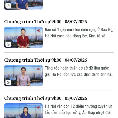
phiếu lý lịch tư pháp; Thổ Nhĩ Kỳ siết chặt
an ninh trước thềm thượng đỉnh NATO... là
Liên hệ đường dây nóng (bấm để gọi)
một số nội dung đáng chú ý trong chương
Chương trình Thời sự 9h00 | 05/07/2026
Tòa soạn
Tòa soạn
trình hôm nay.
Bão số 1 gây mưa lớn diện rộng ở Bắc Bộ,
0865.116.699 (hotline)
0865.116.699
Hà Nội cảnh báo dông lốc; Kinh tế số -
động lực tăng trưởng mới của Thủ đô; Mỹ
- Iran sắp nối lại đàm phán... là một số nội
dung đáng chú ý trong chương trình hôm
Chương trình Thời sự 9h00 | 04/07/2026
nay.
Tăng tốc hoàn thiện cơ sở dữ liệu quốc
gia; Hà Nội dồn lực xác định danh tính hài
cốt liệt sĩ; Iran bắt đầu lễ quốc tang cố
Lãnh tụ Tối cao Ali Khamenei... là một số
nội dung đáng chú ý trong chương trình
Chương trình Thời sự 9h00 | 03/07/2026
hôm nay.
Hà Nội vẫn còn 12 điểm thường xuyên ùn
tắc cần tiếp tục xử lý; Áp thấp nhiệt đới