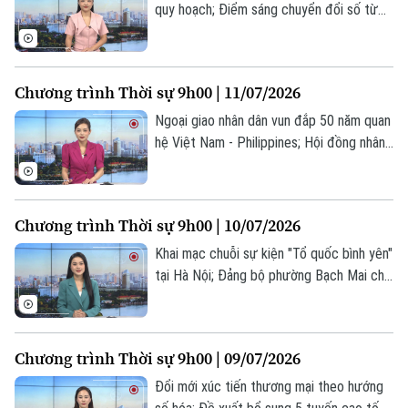
quy hoạch; Điểm sáng chuyển đổi số từ
chợ đầu mối Minh Khai; Iran thông báo
đóng cửa eo biển Hormuz... là một số nội
dung đáng chú ý trong chương trình hôm
Chương trình Thời sự 9h00 | 11/07/2026
nay.
Ngoại giao nhân dân vun đắp 50 năm quan
hệ Việt Nam - Philippines; Hội đồng nhân
dân phường Hoàng Mai tiếp xúc cử tri sau
kỳ họp thứ IV; Mexico sẽ nối lại quan hệ
ngoại giao với Peru... là một số nội dung
Chương trình Thời sự 9h00 | 10/07/2026
đáng chú ý trong chương trình hôm nay.
Khai mạc chuỗi sự kiện "Tổ quốc bình yên"
tại Hà Nội; Đảng bộ phường Bạch Mai chú
trọng phát triển đảng viên; Thổ Nhĩ Kỳ,
Liban thúc đẩy hợp tác song phương toàn
diện... là một số nội dung đáng chú ý
Chương trình Thời sự 9h00 | 09/07/2026
trong chương trình hôm nay.
Đổi mới xúc tiến thương mại theo hướng