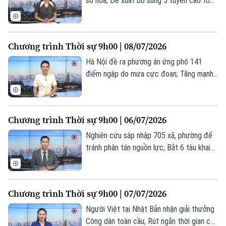
số hóa; Đề xuất bổ sung 5 tuyến cao tốc
nhằm tăng kết nối liên vùng; Mỹ lại mở
thêm cuộc tấn công vào Iran... là một số
nội dung đáng chú ý trong chương trình
Chương trình Thời sự 9h00 | 08/07/2026
hôm nay.
Hà Nội đề ra phương án ứng phó 141
điểm ngập do mưa cực đoan; Tăng mạnh
thẩm quyền xử phạt vi phạm giao thông
cho cấp xã từ 15/8; Mỹ tiến hành một
loạt cuộc không kích nhằm vào Iran... là
Chương trình Thời sự 9h00 | 06/07/2026
một số nội dung đáng chú ý trong chương
trình hôm nay.
Nghiên cứu sáp nhập 705 xã, phường để
tránh phân tán nguồn lực; Bắt 6 tàu khai
thác, vận chuyển cát trái phép trên sông
Lam; Tổng thống Mỹ lại cảnh báo rắn với
Iran... là một số nội dung đáng chú ý trong
Chương trình Thời sự 9h00 | 07/07/2026
chương trình hôm nay.
Người Việt tại Nhật Bản nhận giải thưởng
Công dân toàn cầu; Rút ngắn thời gian cấp