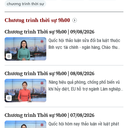
chương trình thời sự
Xã hội
Người Hà Nội
Tin tức
Kinh tế
Chương trình thời sự 9h00
An ninh trật tự
Khoảnh khắc Hà Nội
Quân sự
Chương trình Thời sự 9h00 | 09/08/2026
Tin tức
Nhà đất
Công nghệ
Ẩm thực
Quốc hội thảo luận sửa đổi ba luật thuộc
Hồ sơ
Cafe sáng
Tin tức
lĩnh vực tài chính - ngân hàng; Chào thu
Tàu và Xe
Người Việt 4 phương
cùng hương vị Hà Nội; Tổng thống Iran
Tài chính Ngân hàng
Đầu tư
ủng hộ đối thoại với Mỹ... là một số nội
Ô tô
Giáo dục
dung đáng chú ý trong chương trình hôm
Doanh nghiệp
Chương trình Thời sự 9h00 | 08/08/2026
Căn hộ
nay.
Tàu
Tin tức
Văn hóa
Nâng hiệu quả phòng, chống phổ biến vũ
Đất đai
khí hủy diệt; EU hỗ trợ ngành Lâm nghiệp
Xe máy
Tuyển sinh
Việt Nam phát triển bền vững; Thượng
Tin tức
Sức khỏe
Kinh nghiệm
viện Mỹ thông qua dự luật tăng cường
Thị trường
Hướng nghiệp
Làng nghề
trừng phạt Nga... là một số nội dung đáng
Y tế
Thể thao
Chương trình Thời sự 9h00 | 07/08/2026
Đánh giá
chú ý trong chương trình hôm nay.
Di tích
Quốc hội hôm nay thảo luận về luật phát
Dinh dưỡng