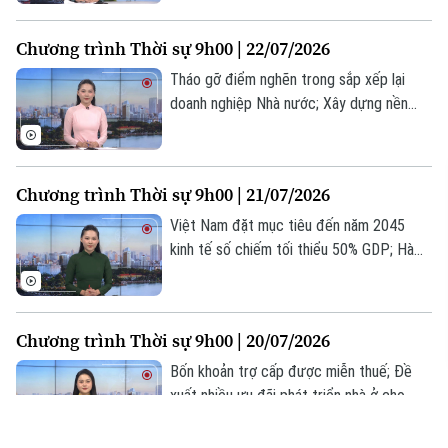
phường Hoàng Mai; Hạ viện Mỹ duyệt
ngân sách quốc phòng hơn 1.000 tỷ USD...
Chương trình Thời sự 9h00 | 22/07/2026
là một số nội dung đáng chú ý trong
chương trình hôm nay.
Tháo gỡ điểm nghẽn trong sắp xếp lại
doanh nghiệp Nhà nước; Xây dựng nền
tảng giao thông thông minh; Trung Quốc
sẵn sàng thúc đẩy hợp tác với ASEAN... là
một số nội dung đáng chú ý trong chương
Chương trình Thời sự 9h00 | 21/07/2026
trình hôm nay.
Việt Nam đặt mục tiêu đến năm 2045
kinh tế số chiếm tối thiểu 50% GDP; Hà
Nội tăng tốc phát triển nhà ở xã hội; Tổng
thống Trump cảnh báo Iran về thương
vong của binh sĩ Mỹ... là một số nội dung
Chương trình Thời sự 9h00 | 20/07/2026
đáng chú ý trong chương trình hôm nay.
Bốn khoản trợ cấp được miễn thuế; Đề
xuất nhiều ưu đãi phát triển nhà ở cho
thuê; Tổng thống Nga tiếp ngoại trưởng
Triều Tiên... là một số nội dung đáng chú ý