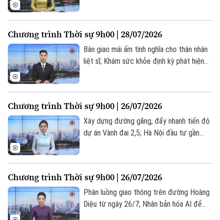
ngay tại công trường; Nhật Bản khắc phục
hậu quả sau trận động đất mạnh... là một
số nội dung đáng chú ý trong chương
Chương trình Thời sự 9h00 | 28/07/2026
trình hôm nay.
Bàn giao mái ấm tình nghĩa cho thân nhân
liệt sĩ; Khám sức khỏe định kỳ phát hiện
sớm bệnh lý ở trẻ em; Mỹ cảnh báo tiếp
tục không kích nếu đàm phán với Iran thất
bại... là một số nội dung đáng chú ý trong
Chương trình Thời sự 9h00 | 26/07/2026
chương trình hôm nay.
Xây dựng đường găng, đẩy nhanh tiến độ
dự án Vành đai 2,5; Hà Nội đầu tư gần
30.000 tỷ đồng nâng cao năng lực chữa
cháy; Quan chức Mỹ tiết lộ lý do tạm
dừng không kích Iran... là một số nội dung
Chương trình Thời sự 9h00 | 26/07/2026
đáng chú ý trong chương trình hôm nay.
Phân luồng giao thông trên đường Hoàng
Diệu từ ngày 26/7; Nhân bản hóa AI để
học sâu; Mỹ bất ngờ ngừng tấn công