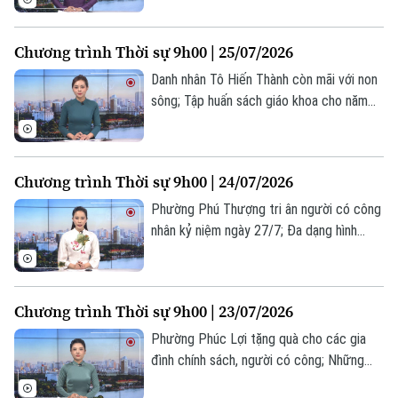
Iran... là một số nội dung đáng chú ý trong
Bản quyền thuộc về Cơ quan Báo và Phát thanh Truyền hình Hà Nội Giấy
chương trình hôm nay.
Chương trình Thời sự 9h00 | 25/07/2026
phép số: Số 63/GP-TTDT, cấp ngày 10/05/2023
Danh nhân Tô Hiến Thành còn mãi với non
TRANG THÔNG TIN ĐIỆN TỬ
sông; Tập huấn sách giáo khoa cho năm
CỦA CƠ QUAN BÁO VÀ PHÁT THANH TRUYỀN HÌNH HÀ NỘI
học mới; Mỹ không kích Iran sau cảnh báo
"trừng phạt quy mô lớn"... là một số nội
Số 3-5 Huỳnh Thúc Kháng-Phường Láng-Hà Nội
dung đáng chú ý trong chương trình hôm
Giám đốc: VŨ MINH TUẤN
Chương trình Thời sự 9h00 | 24/07/2026
nay.
Phó Giám đốc: Nguyễn Kim Khiêm, Nguyễn Minh Đức, Nguyễn Thành Lợi
Phường Phú Thượng tri ân người có công
nhân kỷ niệm ngày 27/7; Đa dạng hình
thức tuyên truyền pháp luật cho người lao
động; Canada cảnh báo Mỹ trước nguy cơ
chiến tranh thương mại... là một số nội
Chương trình Thời sự 9h00 | 23/07/2026
dung đáng chú ý trong chương trình hôm
nay.
Phường Phúc Lợi tặng quà cho các gia
đình chính sách, người có công; Những
tấm lòng tri ân gia đình chính sách ở