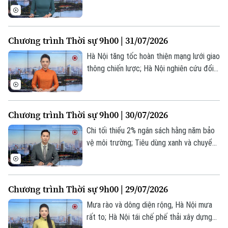
chiến lược; Tây Ban Nha, Maroc nỗ lực
kiểm soát khủng hoảng di cư... là một số
nội dung đáng chú ý trong chương trình
Chương trình Thời sự 9h00 | 31/07/2026
hôm nay.
Hà Nội tăng tốc hoàn thiện mạng lưới giao
thông chiến lược; Hà Nội nghiên cứu đổi
xe máy cũ để bảo vệ môi trường; Kinh tế
Mỹ tăng trưởng chậm lại trong Quý II;... là
một số nội dung đáng chú ý trong chương
Chương trình Thời sự 9h00 | 30/07/2026
trình hôm nay.
Chi tối thiểu 2% ngân sách hằng năm bảo
vệ môi trường; Tiêu dùng xanh và chuyển
đổi số ngành hàng tiêu dung; Lực lượng
Liên hệ đường dây nóng (bấm để gọi)
Houthi cân nhắc thu phí tàu thuyền qua
Tòa soạn
Tòa soạn
Biển Đỏ... là một số nội dung đáng chú ý
Chương trình Thời sự 9h00 | 29/07/2026
trong chương trình hôm nay.
0865.116.699 (hotline)
0865.116.699
Mưa rào và dông diện rộng, Hà Nội mưa
rất to; Hà Nội tái chế phế thải xây dựng