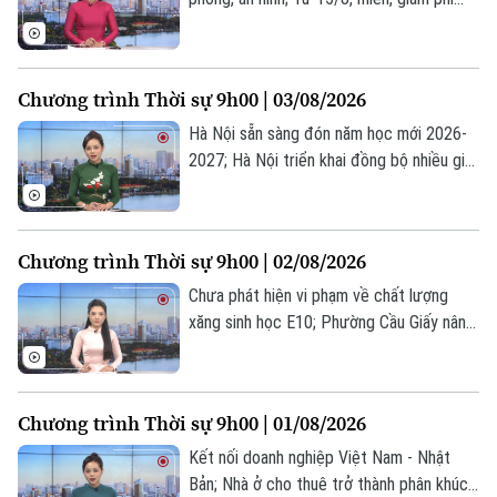
làm thủ tục hành chính trên VNeID;
Indonesia và Thái Lan thông qua lộ trình
hợp tác chiến lược... là một số nội dung
Chương trình Thời sự 9h00 | 03/08/2026
đáng chú ý trong chương trình hôm nay.
Hà Nội sẵn sàng đón năm học mới 2026-
2027; Hà Nội triển khai đồng bộ nhiều giải
Theo dõi Hà Nội On
pháp chống ngập; Tổng thống Mỹ thông
báo khởi động lại đối thoại với Iran... là
một số nội dung đáng chú ý trong chương
Chương trình Thời sự 9h00 | 02/08/2026
trình hôm nay.
Chưa phát hiện vi phạm về chất lượng
xăng sinh học E10; Phường Cầu Giấy nâng
cao kỹ năng số từ cơ sở; Nổ lớn tại trung
tâm Moscow, ít nhất 18 người thương
vong... là một số nội dung đáng chú ý
Chương trình Thời sự 9h00 | 01/08/2026
trong chương trình hôm nay.
Kết nối doanh nghiệp Việt Nam - Nhật
Bản; Nhà ở cho thuê trở thành phân khúc