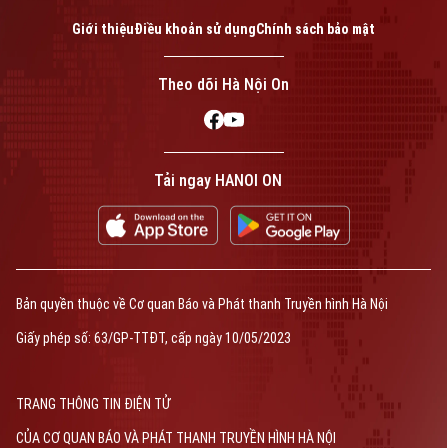
Liên hệ đường dây nóng (bấm để gọi)
Giới thiệu
Điều khoản sử dụng
Chính sách bảo mật
Tòa soạn
Tòa soạn
0865.116.699 (hotline)
0865.116.699
Theo dõi Hà Nội On
Tải ngay HANOI ON
Bản quyền thuộc về Cơ quan Báo và Phát thanh Truyền hình Hà Nội Giấy
phép số: Số 63/GP-TTDT, cấp ngày 10/05/2023
TRANG THÔNG TIN ĐIỆN TỬ
CỦA CƠ QUAN BÁO VÀ PHÁT THANH TRUYỀN HÌNH HÀ NỘI
Bản quyền thuộc về Cơ quan Báo và Phát thanh Truyền hình Hà Nội
Số 3-5 Huỳnh Thúc Kháng-Phường Láng-Hà Nội
Giấy phép số: 63/GP-TTĐT, cấp ngày 10/05/2023
Giám đốc: VŨ MINH TUẤN
Phó Giám đốc: Nguyễn Kim Khiêm, Nguyễn Minh Đức, Nguyễn Thành Lợi
TRANG THÔNG TIN ĐIỆN TỬ
CỦA CƠ QUAN BÁO VÀ PHÁT THANH TRUYỀN HÌNH HÀ NỘI