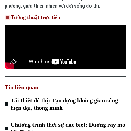
Hà Nội
Hà Nội
phường, giữa thiên nhiên với đời sống đô thị.
Chính trị
Tường thuật trực tiếp
Nhịp sống Hà Nội
Thế giới
Xã hội
Người Hà Nội
Tin tức
Kinh tế
An ninh trật tự
Khoảnh khắc Hà Nội
Quân sự
Tin tức
Nhà đất
Công nghệ
Ẩm thực
Hồ sơ
Cafe sáng
Tin tức
Tàu và Xe
Người Việt 4 phương
Tài chính Ngân hàng
Đầu tư
Ô tô
Giáo dục
Tin liên quan
Doanh nghiệp
Căn hộ
Tàu
Tái thiết đô thị: Tạo dựng không gian sống
Tin tức
Văn hóa
hiện đại, thông minh
Đất đai
Xe máy
Tuyển sinh
Tin tức
Sức khỏe
Kinh nghiệm
Chương trình thời sự đặc biệt: Đường ray mở
Thị trường
Hướng nghiệp