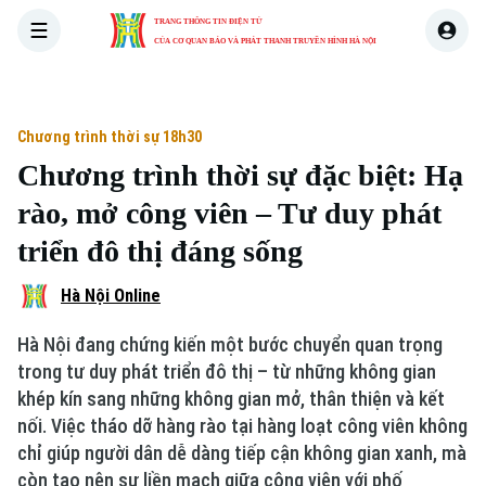
TRANG THÔNG TIN ĐIỆN TỬ
CỦA CƠ QUAN BÁO VÀ PHÁT THANH TRUYỀN HÌNH HÀ NỘI
THỜI SỰ
HÀ NỘI
THẾ GIỚI
KINH TẾ
NHÀ ĐẤT
Chương trình thời sự 18h30
Chương trình thời sự đặc biệt: Hạ
rào, mở công viên – Tư duy phát
Xu hướng
triển đô thị đáng sống
Hà Nội Online
Hà Nội đang chứng kiến một bước chuyển quan trọng
trong tư duy phát triển đô thị – từ những không gian
Chuyên mục
khép kín sang những không gian mở, thân thiện và kết
nối. Việc tháo dỡ hàng rào tại hàng loạt công viên không
Thời sự
chỉ giúp người dân dễ dàng tiếp cận không gian xanh, mà
còn tạo nên sự liền mạch giữa công viên với phố