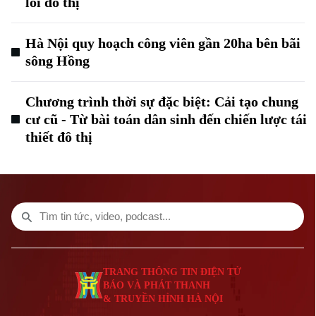
lối đô thị
Làng nghề
Y tế
Thể thao
Đánh giá
Di tích
Hà Nội quy hoạch công viên gần 20ha bên bãi
Dinh dưỡng
Bóng đá
Giải trí
sông Hồng
Tư vấn sức khỏe
Quần vợt
Tin tức
Đã phát sóng
Chương trình thời sự đặc biệt: Cải tạo chung
Golf
cư cũ - Từ bài toán dân sinh đến chiến lược tái
Sao
thiết đô thị
Điện ảnh
Thời trang
Theo dõi Hà Nội On
Âm nhạc
TRANG THÔNG TIN ĐIỆN TỬ
BÁO VÀ PHÁT THANH
& TRUYỀN HÌNH HÀ NỘI