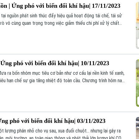
uồn | Ứng phó với biến đổi khí hậu| 17/11/2023
y tại nguồn phát sinh thúc đẩy hiệu quả hoạt động tái chế, tái sử
 trò vô cùng quan trọng trong việc giảm thiểu chi phí xử lý chất
ụng và mang lại hiệu quả, ghi nhận tại xã Dương Xá, huyện Gia
 Ứng phó với biến đổi khí hậu| 10/11/2023
ưa ra bốn nhóm mục tiêu cơ bản như cơ cấu lại nền kinh tế xanh,
êu hạn chế sự gia tăng nhiệt độ toàn cầu. Chương trình hôm nay
đưa ý kiến các chuyên gia đóng góp giải pháp thực hiện chiến
Ứng phó với biến đổi khí hậu| 03/11/2023
t lượng phân nhỏ cho vụ sau, xua đuổi chuột... nhưng lại gây ra
, môi trường, an toàn giao thông và phát thải lớn lượng khí CO2,