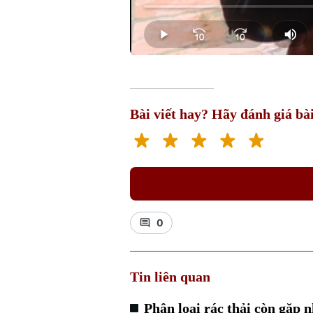
Loaded
:
0.00%
Play
Mut
Bài viết hay? Hãy đánh giá bài
0
Tin liên quan
Phân loại rác thải còn gặp n