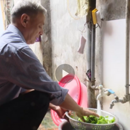
Play
Video