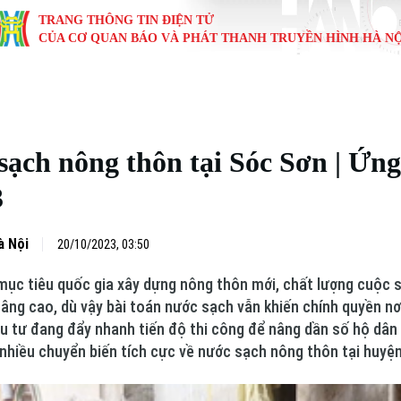
TRANG THÔNG TIN ĐIỆN TỬ
CỦA CƠ QUAN BÁO VÀ PHÁT THANH TRUYỀN HÌNH HÀ NỘ
KINH TẾ
NHÀ ĐẤT
TÀU VÀ XE
GIÁO DỤC
VĂN HÓA
SỨC KHỎ
i
Tin tức
Tin tức
Ô tô
Tin tức
Tin tức
Y tế
ạch nông thôn tại Sóc Sơn | Ứng
ự
Cafe sáng
Đầu tư
Tàu
Tuyển sinh
Làng nghề
Dinh dư
3
Nội
Tài chính Ngân hàng
Căn hộ
Xe máy
Hướng nghiệp
Di tích
Tư vấn 
à Nội
20/10/2023, 03:50
iệt 4 phương
Doanh nghiệp
Đất đai
Thị trường
mục tiêu quốc gia xây dựng nông thôn mới, chất lượng cuộc 
Kinh nghiệm
Đánh giá
g cao, dù vậy bài toán nước sạch vẫn khiến chính quyền nơi 
u tư đang đẩy nhanh tiến độ thi công để nâng dần số hộ dân
nhiều chuyển biến tích cực về nước sạch nông thôn tại huyệ