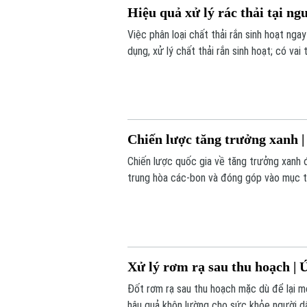
Hiệu quả xử lý rác thải tại ng
Việc phân loại chất thải rắn sinh hoạt nga
dụng, xử lý chất thải rắn sinh hoạt; có vai
thải. Hiện nay mô hình này đang được áp d
Lâm.
Chiến lược tăng trưởng xanh |
Chiến lược quốc gia về tăng trưởng xanh đ
trung hòa các-bon và đóng góp vào mục ti
đề cập đến những thành quả, khó khăn và 
lược trong thời gian tới.
Xử lý rơm rạ sau thu hoạch | 
Đốt rơm rạ sau thu hoạch mặc dù để lại mộ
hậu quả khôn lường cho sức khỏe người dân