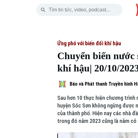
Thứ Sáu
THỜI SỰ
HÀ NỘI
THẾ GIỚI
07 Tháng 08, 2026
Hà Nội
Nhịp sống Hà Nộ
Tin tức
Ứng phó với biến đổi khí hậu
Chuyển biến nước s
Chính trị
Người Hà Nội
Quân s
khí hậu| 20/10/202
Xã hội
Khoảnh khắc Hà 
Hồ sơ
Báo và Phát thanh Truyền hình H
An ninh trật tự
Ẩm thực
Người V
Sau hơn 10 thực hiện chương trình 
Công nghệ
huyện Sóc Sơn không ngừng được nân
của thành phố. Hiện nay các nhà đầ
trong đó năm 2023 cũng là năm có 
Skip Ad