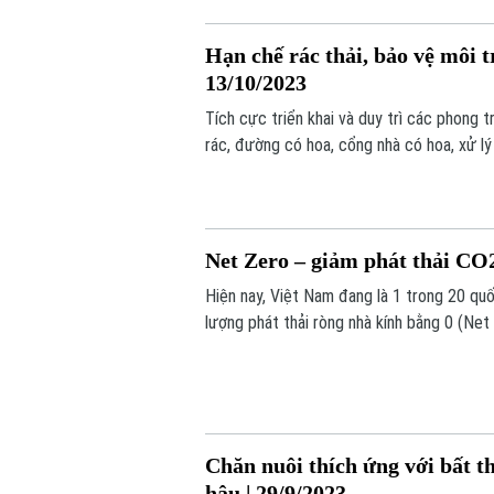
năm có nhiều chuyển biến tích cực về nướ
Hạn chế rác thải, bảo vệ môi t
13/10/2023
Tích cực triển khai và duy trì các phong t
rác, đường có hoa, cổng nhà có hoa, xử lý
xóm, Hội Liên hiệp Phụ nữ ngoại thành Hà
trường cùng cộng đồng ứng phó với biến đ
Net Zero – giảm phát thải CO2
Hiện nay, Việt Nam đang là 1 trong 20 quố
lượng phát thải ròng nhà kính bằng 0 (Ne
tái tạo và giảm thiểu phát thải cacbon.
Chăn nuôi thích ứng với bất th
hậu | 29/9/2023