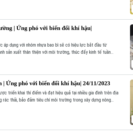
n tuần hoàn đã giải được bài toán này, giúp vừa phát triển, nâng
iễm môi trường.
ường | Ứng phó với biến đổi khí hậu|
c áp dụng với nhóm nhựa bao bì sẽ có hiệu lực bắt đầu từ
h sản xuất thân thiện với môi trường, thúc đẩy kinh tế tuần
o nhà nước, là một trong những giải pháp thực hiện cam kết của
doanh nghiệp sẽ có giải pháp, trách nhiệm thu hồi, tái chế lại số
hị trường.
 | Ứng phó với biến đổi khí hậu| 24/11/2023
ợc triển khai thí điểm và đạt hiệu quả tại nhiều gia đình trên địa
 rác thải, bảo đảm tiêu chí môi trường trong xây dựng nông
p khá nhiều rào cản cả từ nguyên nhân khách quan lẫn chủ quan.