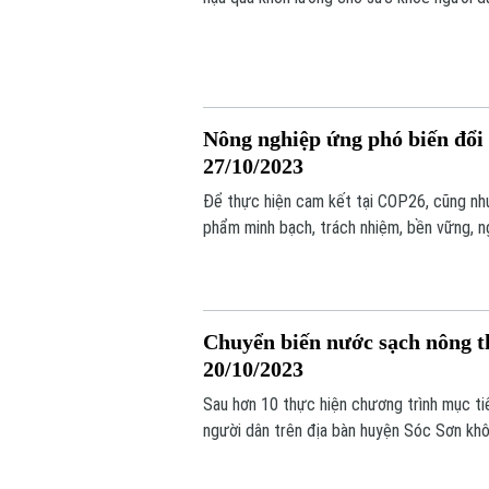
tác động tiêu cực, lâu dài đến biến đổi kh
được đặt ra.
Nông nghiệp ứng phó biến đổi 
27/10/2023
Để thực hiện cam kết tại COP26, cũng nh
phẩm minh bạch, trách nhiệm, bền vững, ng
pháp để nông nghiệp có thể phát triển câ
đổi khí hậu và dịch bệnh, định hướng phát 
Chuyển biến nước sạch nông th
20/10/2023
Sau hơn 10 thực hiện chương trình mục ti
người dân trên địa bàn huyện Sóc Sơn kh
chính quyền nơi đây trăn trở khi luôn là 
tiến độ thi công để nâng dần số hộ dân đ