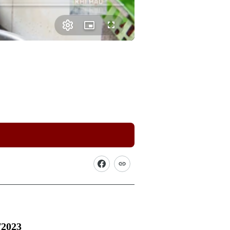
Picture-
Fullscreen
in-
Picture
/2023