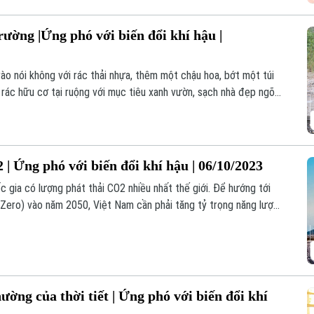
c sạch nông thôn tại huyện Sóc Sơn.
rường |Ứng phó với biến đổi khí hậu |
rào nói không với rác thải nhựa, thêm một chậu hoa, bớt một túi
 rác hữu cơ tại ruộng với mục tiêu xanh vườn, sạch nhà đẹp ngõ
 Nội đã có nhiều đóng góp thiết thực trong công tác bảo vệ môi
ổi khí hậu.
 | Ứng phó với biến đổi khí hậu | 06/10/2023
c gia có lượng phát thải CO2 nhiều nhất thế giới. Để hướng tới
t Zero) vào năm 2050, Việt Nam cần phải tăng tỷ trọng năng lượng
ường của thời tiết | Ứng phó với biến đổi khí