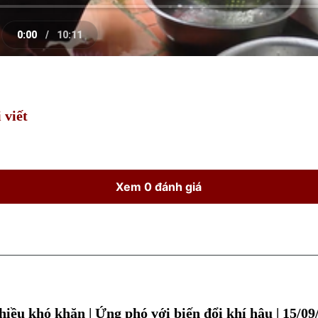
0:00
/
10:11
e
Current
Duration
Time
 viết
Xem 0 đánh giá
hiều khó khăn | Ứng phó với biến đổi khí hậu | 15/09