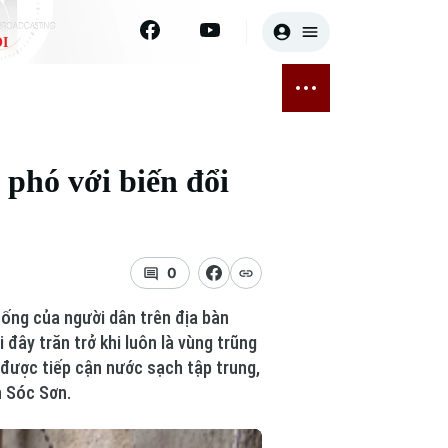
I
E
THỂ THAO
GIẢI TRÍ
ĐÃ PHÁT SÓNG
Bóng đá
Tin tức
 phó với biến đổi
ỡng
Quần vợt
Sao
sức khỏe
Golf
Điện ảnh
0
Thời trang
sống của người dân trên địa bàn
Âm nhạc
đây trăn trở khi luôn là vùng trũng
 được tiếp cận nước sạch tập trung,
n Sóc Sơn.