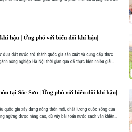
í hậu. Vì thế, xử lý rơm rạ sau thu hoạch là vấn đề cấp thiết đang
khí hậu | Ứng phó với biến đổi khí hậu|
ư đưa đất nước trở thành quốc gia sản xuất và cung cấp thực
ành nông nghiệp Hà Nội thời gian qua đã thực hiện nhiều giải
n bằng, vừa bảo đảm an ninh lương thực vừa thích ứng với biến
triển nông nghiệp bền vững trong thời gian tới.
ôn tại Sóc Sơn | Ứng phó với biến đổi khí hậu|
êu quốc gia xây dựng nông thôn mới, chất lượng cuộc sống của
ông ngừng được nâng cao, dù vậy bài toán nước sạch vẫn khiến
vùng trũng của thành phố. Hiện nay các nhà đầu tư đang đẩy nhanh
ược tiếp cận nước sạch tập trung, trong đó năm 2023 cũng là