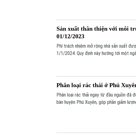
gây ô nhiễm môi trường. Chăn nuôi khép kí
cao hiệu quả kinh tế, vừa giảm thiểu ô nh
Sản xuất thân thiện với môi tr
01/12/2023
Phí trách nhiệm mở rộng nhà sản xuất đượ
1/1/2024. Quy định này hướng tới một ngàn
hoàn, giảm gánh nặng quản lý chất thải ch
Việt Nam tại COP 26. Quy định này đòi hỏi 
bao bì tương đương số sản phẩm đưa ra t
Phân loại rác thải ở Phú Xuyên
Phân loại rác thải ngay từ đầu nguồn đã đư
bàn huyện Phú Xuyên, góp phần giảm lượng
thôn mới. Tuy nhiên, việc nhân rộng lại gặ